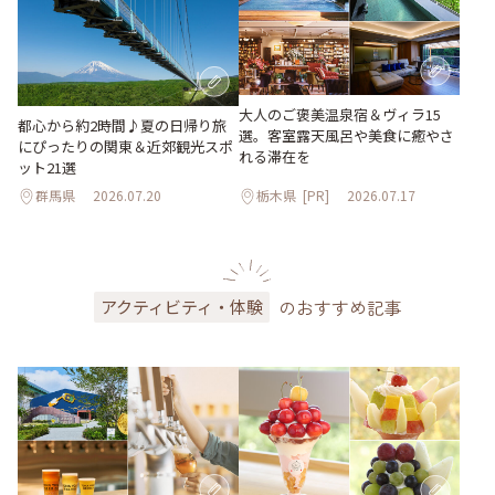
大人のご褒美温泉宿＆ヴィラ15
都心から約2時間♪夏の日帰り旅
選。客室露天風呂や美食に癒やさ
にぴったりの関東＆近郊観光スポ
れる滞在を
ット21選
群馬県
2026.07.20
栃木県
[PR]
2026.07.17
のおすすめ記事
アクティビティ・体験