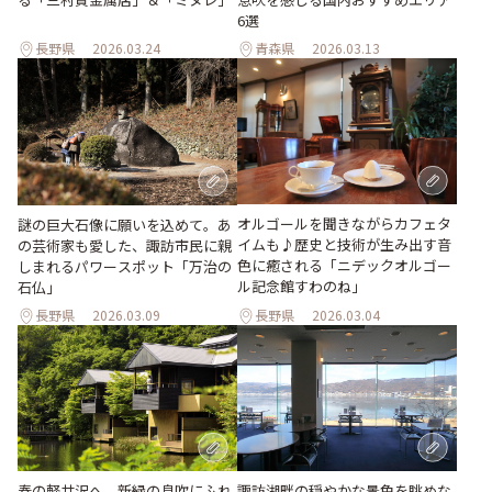
6選
長野県
2026.03.24
青森県
2026.03.13
オルゴールを聞きながらカフェタ
謎の巨大石像に願いを込めて。あ
イムも♪歴史と技術が生み出す音
の芸術家も愛した、諏訪市民に親
色に癒される「ニデックオルゴー
しまれるパワースポット「万治の
ル記念館すわのね」
石仏」
長野県
2026.03.09
長野県
2026.03.04
春の軽井沢へ。新緑の息吹にふれ
諏訪湖畔の穏やかな景色を眺めな