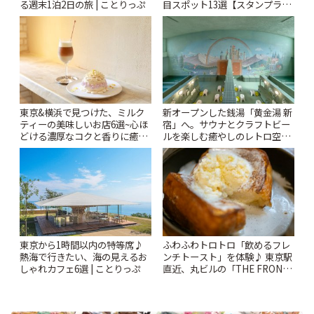
目スポット13選【スタンプラリ
る週末1泊2日の旅 | ことりっぷ
ー開催中】 | ことりっぷ
東京&横浜で見つけた、ミルク
新オープンした銭湯「黄金湯 新
ティーの美味しいお店6選~心ほ
宿」へ。サウナとクラフトビー
どける濃厚なコクと香りに癒や
ルを楽しむ癒やしのレトロ空間
されるティータイム~ | ことりっ
| ことりっぷ
ぷ
東京から1時間以内の特等席♪
ふわふわトロトロ「飲めるフレ
熱海で行きたい、海の見えるお
ンチトースト」を体験♪ 東京駅
しゃれカフェ6選 | ことりっぷ
直近、丸ビルの「THE FRONT
ROOM」でゆったりカフェタイ
ム | ことりっぷ