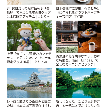
8月10日だけの限定品も♪「豊
日本橋兜町に誕生。香りと静け
島屋」で見つける鳩の日グッズ
さに包まれるクラフトハーブテ
と本店限定アイテム | ことりっ
ィー専門店「TYNK
ぷ
Kabutocho」 | ことりっぷ
上野「大ゴッホ展 夜のカフェテ
青葉通の緑を眺めながら、静か
ラス」で見つけた、オリジナル
な時間を。仙台「Echoes」で
限定グッズ10選 | ことりっぷ
楽しむモーニングとランチ | こ
とりっぷ
新しくなった「ことりっぷ軽井
レトロな蔵造りの街並みと国宝
沢」と一緒におでかけしたい注
の城。松本の城下町で心ほぐれ