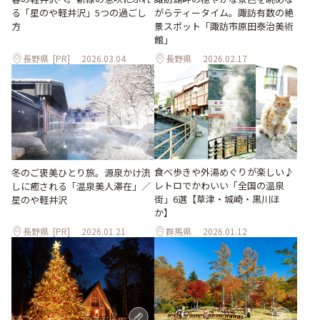
る「星のや軽井沢」5つの過ごし
がらティータイム。諏訪有数の絶
方
景スポット「諏訪市原田泰治美術
館」
長野県
[PR]
2026.03.04
長野県
2026.02.17
食べ歩きや外湯めぐりが楽しい♪
冬のご褒美ひとり旅。源泉かけ流
レトロでかわいい「全国の温泉
しに癒される「温泉美人滞在」／
街」6選【草津・城崎・黒川ほ
星のや軽井沢
か】
長野県
[PR]
2026.01.21
群馬県
2026.01.12