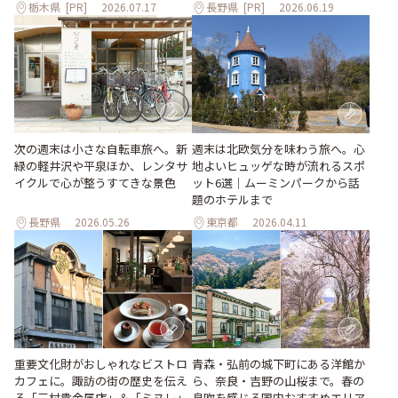
栃木県
[PR]
2026.07.17
長野県
[PR]
2026.06.19
次の週末は小さな自転車旅へ。新
週末は北欧気分を味わう旅へ。心
緑の軽井沢や平泉ほか、レンタサ
地よいヒュッゲな時が流れるスポ
イクルで心が整うすてきな景色
ット6選｜ムーミンパークから話
題のホテルまで
長野県
2026.05.26
東京都
2026.04.11
青森・弘前の城下町にある洋館か
重要文化財がおしゃれなビストロ
ら、奈良・吉野の山桜まで。春の
カフェに。諏訪の街の歴史を伝え
息吹を感じる国内おすすめエリア
る「三村貴金属店」＆「ミヌレ」