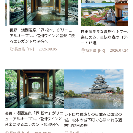
長野・浅間温泉「界 松本」がリニュー
。
自由気ままな夏旅へ♪プールや
アルオープン。信州ワインと音楽に浸
2日
楽しめる、爽快な森のコテー
るエレガントな湯宿へ
ート15選
長野県
[PR]
2026.08.05
栃木県
[PR]
2026.07.24
長野・浅間温泉「界 松本」がリニ
レトロな蔵造りの街並みと国宝の
ューアルオープン。信州ワインと
城。松本の城下町で心ほぐれる週
音楽に浸るエレガントな湯宿へ
末1泊2日の旅
長野県
[PR]
2026.08.05
長野県
2026.07.28