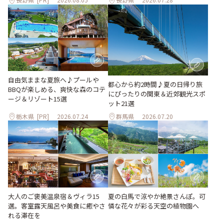
自由気ままな夏旅へ♪プールや
都心から約2時間♪夏の日帰り旅
BBQが楽しめる、爽快な森のコテ
にぴったりの関東＆近郊観光スポ
ージ＆リゾート15選
ット21選
栃木県
[PR]
2026.07.24
群馬県
2026.07.20
大人のご褒美温泉宿＆ヴィラ15
夏の白馬で涼やか絶景さんぽ。可
選。客室露天風呂や美食に癒やさ
憐な花々が彩る天空の植物園へ
れる滞在を