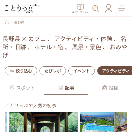
ガイド・マガジン
長野県
長野県
×
カフェ
、
アクティビティ・体験
、
名
所・旧跡
、
ホテル・宿
、
風景・景色
、
おみや
げ
絞り込む
たびレポ
イベント
アクティビティ
スポット
記事
投稿
ことりっぷで人気の記事