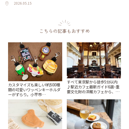
2026.05.15
こちらの記事もおすすめ
すべて東京駅から徒歩5分以内
カスタマイズも楽しい!約500種
♪駅近カフェ最新ガイド6選~重
類の可愛いワッペンキーホルダ
要文化財の洋館カフェから、改
ーがずらり。小平市
札すぐのレトロ喫茶まで~ | こと
「Kimamaya T&K」 | ことりっ
りっぷ
ぷ