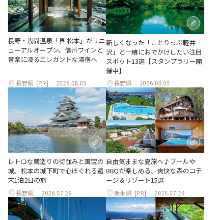
長野・浅間温泉「界 松本」がリニ
新しくなった「ことりっぷ軽井
ューアルオープン。信州ワインと
沢」と一緒におでかけしたい注目
音楽に浸るエレガントな湯宿へ
スポット13選【スタンプラリー開
催中】
長野県
[PR]
2026.08.05
長野県
2026.08.05
レトロな蔵造りの街並みと国宝の
自由気ままな夏旅へ♪プールや
城。松本の城下町で心ほぐれる週
BBQが楽しめる、爽快な森のコテ
末1泊2日の旅
ージ＆リゾート15選
長野県
2026.07.28
栃木県
[PR]
2026.07.24