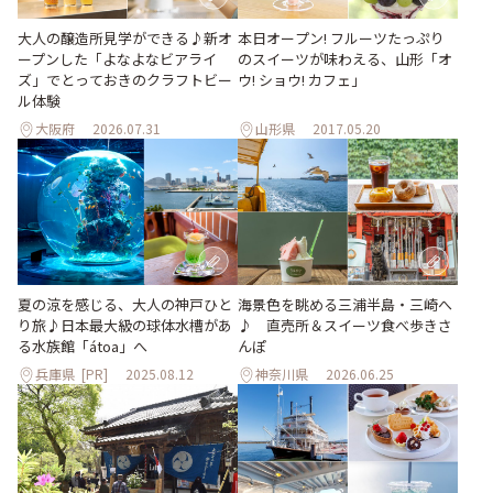
大人の醸造所見学ができる♪新オ
本日オープン! フルーツたっぷり
ープンした「よなよなビアライ
のスイーツが味わえる、山形「オ
ズ」でとっておきのクラフトビー
ウ! ショウ! カフェ」
ル体験
大阪府
2026.07.31
山形県
2017.05.20
夏の涼を感じる、大人の神戸ひと
海景色を眺める三浦半島・三崎へ
り旅♪日本最大級の球体水槽があ
♪ 直売所＆スイーツ食べ歩きさ
る水族館「átoa」へ
んぽ
兵庫県
[PR]
2025.08.12
神奈川県
2026.06.25