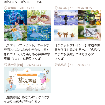
海外1エリアがリニューアル
宮城県
2026.07.09
長野県
[PR]
2026.08.05
【チケットプレゼント】アートな
【チケットプレゼント】水辺の世
空間ともふもふの生きものに癒や
界から浮世絵の世界へ。「広島も
されて♪ 大人も楽しめる神戸の水
とまち水族館」ではじまるアート
族館「átoa」と周辺さんぽ
さんぽ
兵庫県
[PR]
2026.08.07
広島県
[PR]
2026.07.31
【旅先診断】あなたの“いま”にぴ
ったりな旅先が見つかる♪