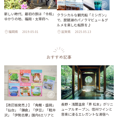
新しい時代、最初の旅は「令和」
クラシカルな観光船「ミシガン」
ゆかりの地、福岡・太宰府へ
で、琵琶湖のパノラマビュー＆グ
ルメを楽しむ船旅を♪
福岡県
2019.05.01
滋賀県
2025.05.13
おすすめ記事
長野・浅間温泉「界 松本」がリニ
【改訂版発売♪】「角館・盛岡」
ューアルオープン。信州ワインと
「仙台」「鎌倉」「伊豆」「軽井
音楽に浸るエレガントな湯宿へ
沢」「伊勢志摩」国内6エリアと