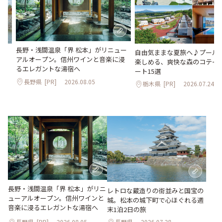
長野・浅間温泉「界 松本」がリニュー
。
自由気ままな夏旅へ♪プールや
アルオープン。信州ワインと音楽に浸
2日
楽しめる、爽快な森のコテー
るエレガントな湯宿へ
ート15選
長野県
[PR]
2026.08.05
栃木県
[PR]
2026.07.24
長野・浅間温泉「界 松本」がリニ
レトロな蔵造りの街並みと国宝の
ューアルオープン。信州ワインと
城。松本の城下町で心ほぐれる週
音楽に浸るエレガントな湯宿へ
末1泊2日の旅
長野県
[PR]
2026.08.05
長野県
2026.07.28