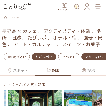
ガイド・マガジン
長野県
長野県
×
カフェ
、
アクティビティ・体験
、
名
所・旧跡
、
たびレポ
、
ホテル・宿
、
風景・景
色
、
アート・カルチャー
、
スイーツ・お菓子
絞り込む
たびレポ
イベント
アクティビテ
スポット
記事
投稿
ことりっぷで人気の記事