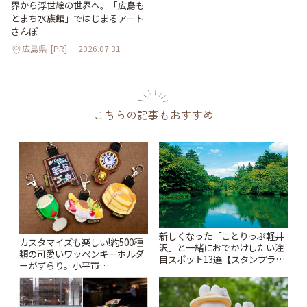
界から浮世絵の世界へ。「広島も
とまち水族館」ではじまるアート
さんぽ
広島県
[PR]
2026.07.31
こちらの記事もおすすめ
新しくなった「ことりっぷ軽井
カスタマイズも楽しい!約500種
沢」と一緒におでかけしたい注
類の可愛いワッペンキーホルダ
目スポット13選【スタンプラリ
ーがずらり。小平市
ー開催中】 | ことりっぷ
「Kimamaya T&K」 | ことりっ
ぷ