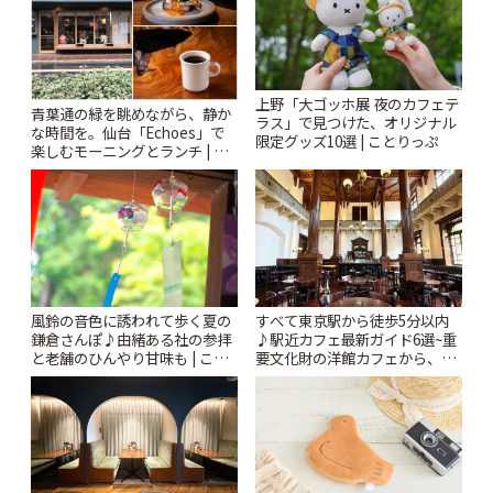
上野「大ゴッホ展 夜のカフェテ
青葉通の緑を眺めながら、静か
ラス」で見つけた、オリジナル
な時間を。仙台「Echoes」で
限定グッズ10選 | ことりっぷ
楽しむモーニングとランチ | こ
とりっぷ
風鈴の音色に誘われて歩く夏の
すべて東京駅から徒歩5分以内
鎌倉さんぽ♪由緒ある社の参拝
♪駅近カフェ最新ガイド6選~重
と老舗のひんやり甘味も | こと
要文化財の洋館カフェから、改
りっぷ
札すぐのレトロ喫茶まで~ | こと
りっぷ