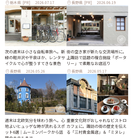
栃木県
[PR]
2026.07.17
長野県
[PR]
2026.06.19
次の週末は小さな自転車旅へ。新
街の空き家が新たな交流場所に。
緑の軽井沢や平泉ほか、レンタサ
上諏訪で話題の複合施設「ポータ
イクルで心が整うすてきな景色
リー」で素敵なお店巡り
長野県
2026.05.26
長野県
2026.05.17
週末は北欧気分を味わう旅へ。心
重要文化財がおしゃれなビストロ
地よいヒュッゲな時が流れるスポ
カフェに。諏訪の街の歴史を伝え
ット6選｜ムーミンパークから話
る「三村貴金属店」＆「ミヌレ」
題のホテルまで