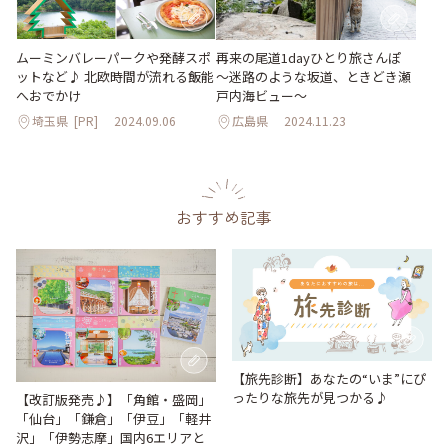
ムーミンバレーパークや発酵スポ
再来の尾道1dayひとり旅さんぽ
ットなど♪ 北欧時間が流れる飯能
～迷路のような坂道、ときどき瀬
へおでかけ
戸内海ビュー～
埼玉県
[PR]
2024.09.06
広島県
2024.11.23
おすすめ記事
【旅先診断】あなたの“いま”にぴ
ったりな旅先が見つかる♪
【改訂版発売♪】「角館・盛岡」
「仙台」「鎌倉」「伊豆」「軽井
沢」「伊勢志摩」国内6エリアと