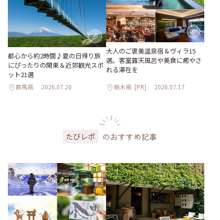
大人のご褒美温泉宿＆ヴィラ15
都心から約2時間♪夏の日帰り旅
選。客室露天風呂や美食に癒やさ
にぴったりの関東＆近郊観光スポ
れる滞在を
ット21選
群馬県
2026.07.20
栃木県
[PR]
2026.07.17
のおすすめ記事
たびレポ