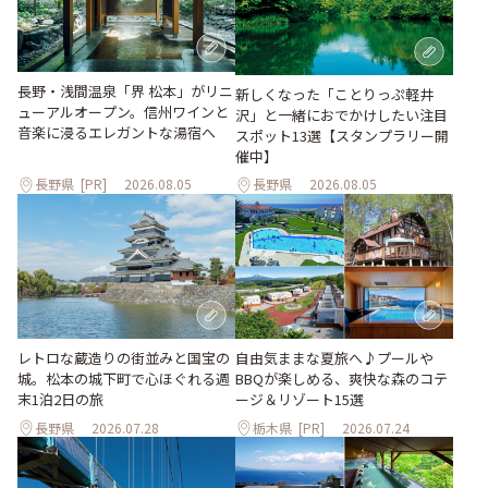
長野・浅間温泉「界 松本」がリニ
新しくなった「ことりっぷ軽井
ューアルオープン。信州ワインと
沢」と一緒におでかけしたい注目
音楽に浸るエレガントな湯宿へ
スポット13選【スタンプラリー開
催中】
長野県
[PR]
2026.08.05
長野県
2026.08.05
レトロな蔵造りの街並みと国宝の
自由気ままな夏旅へ♪プールや
城。松本の城下町で心ほぐれる週
BBQが楽しめる、爽快な森のコテ
末1泊2日の旅
ージ＆リゾート15選
長野県
2026.07.28
栃木県
[PR]
2026.07.24