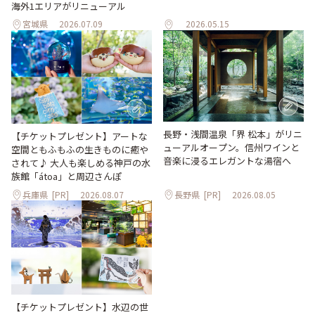
海外1エリアがリニューアル
宮城県
2026.07.09
2026.05.15
長野・浅間温泉「界 松本」がリニ
【チケットプレゼント】アートな
ューアルオープン。信州ワインと
空間ともふもふの生きものに癒や
音楽に浸るエレガントな湯宿へ
されて♪ 大人も楽しめる神戸の水
族館「átoa」と周辺さんぽ
兵庫県
[PR]
2026.08.07
長野県
[PR]
2026.08.05
【チケットプレゼント】水辺の世