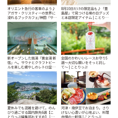
オリエント急行の客車のよう♪
8月10日だけの限定品も♪「豊
アガサ・クリスティーの世界に
島屋」で見つける鳩の日グッズ
浸れるブックカフェ/神田「サロ
と本店限定アイテム | ことりっ
ンクリスティ」 | ことりっぷ
ぷ
新オープンした銭湯「黄金湯 新
全国のかわいいレースお守り5
宿」へ。サウナとクラフトビー
選〜大切な願いをそっと託し
ルを楽しむ癒やしのレトロ空間
て〜 | ことりっぷ
| ことりっぷ
夏休みでも混雑を避けて。のん
河津・南伊豆でお泊まり。さり
びり過ごせる国内旅先6選【こ
げない心遣いが心地よい、料理
とりっぷ編集部おすすめ】 | こ
自慢の一軒宿 | ことりっぷ