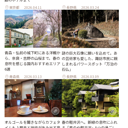
東京都
2026.04.11
長野県
2026.03.24
青森・弘前の城下町にある洋館か
謎の巨大石像に願いを込めて。あ
ら、奈良・吉野の山桜まで。春の
の芸術家も愛した、諏訪市民に親
息吹を感じる国内おすすめエリア
しまれるパワースポット「万治の
6選
石仏」
青森県
2026.03.13
長野県
2026.03.09
オルゴールを聞きながらカフェタ
春の軽井沢へ。新緑の息吹にふれ
イムも♪歴史と技術が生み出す音
る「星のや軽井沢」5つの過ごし