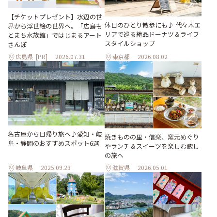
【チケットプレゼント】水辺の世
休日のひとり散歩にも♪ 代々木エ
界から浮世絵の世界へ。「広島も
リアで巡る絶品ドーナツ＆ライフ
とまち水族館」ではじまるアート
スタイルショップ
さんぽ
広島県
[PR]
2026.07.31
東京都
2026.08.02
名古屋から日帰り旅へ♪愛知・岐
焼きものの里・信楽、窯元めぐり
阜・静岡のおすすめスポット6選
やランチ＆スイーツを楽しむ癒し
の旅へ
岐阜県
2025.09.23
滋賀県
2026.05.01