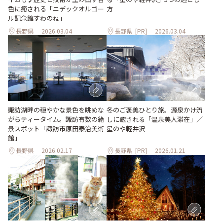
色に癒される「ニデックオルゴー
方
ル記念館すわのね」
長野県
2026.03.04
長野県
[PR]
2026.03.04
冬のご褒美ひとり旅。源泉かけ流
諏訪湖畔の穏やかな景色を眺めな
しに癒される「温泉美人滞在」／
がらティータイム。諏訪有数の絶
星のや軽井沢
景スポット「諏訪市原田泰治美術
館」
長野県
2026.02.17
長野県
[PR]
2026.01.21