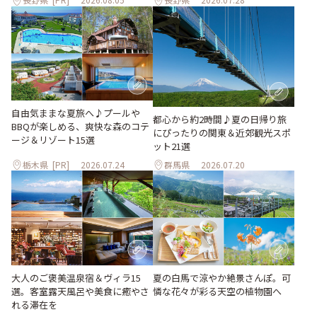
自由気ままな夏旅へ♪プールや
都心から約2時間♪夏の日帰り旅
BBQが楽しめる、爽快な森のコテ
にぴったりの関東＆近郊観光スポ
ージ＆リゾート15選
ット21選
栃木県
[PR]
2026.07.24
群馬県
2026.07.20
大人のご褒美温泉宿＆ヴィラ15
夏の白馬で涼やか絶景さんぽ。可
選。客室露天風呂や美食に癒やさ
憐な花々が彩る天空の植物園へ
れる滞在を