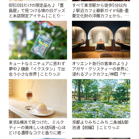
8月10日だけの限定品も♪「豊
すべて東京駅から徒歩5分以内
島屋」で見つける鳩の日グッズ
♪駅近カフェ最新ガイド6選~重
と本店限定アイテム | ことりっ
要文化財の洋館カフェから、改
ぷ
札すぐのレトロ喫茶まで~ | こと
りっぷ
キュートなミニチュアに思わず
オリエント急行の客車のよう♪
夢中♪鎌倉「イクスタン」で出
アガサ・クリスティーの世界に
会う小さな世界 | ことりっぷ
浸れるブックカフェ/神田「サロ
ンクリスティ」 | ことりっぷ
東京&横浜で見つけた、ミルク
京都よりみちこみち 二条城&御
ティーの美味しいお店6選~心ほ
池通【前編】 | ことりっぷ
どける濃厚なコクと香りに癒や
されるティータイム~ | ことりっ