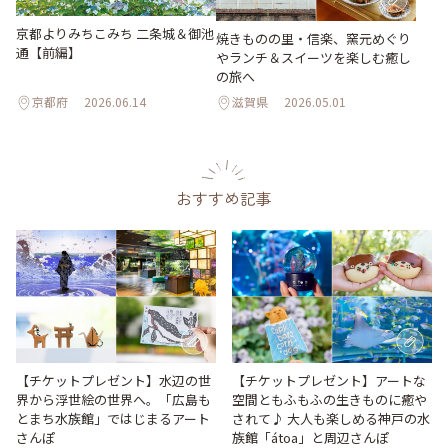
京都よりみちこみち 二条城＆御池
焼きものの里・信楽、窯元めぐり
通【前編】
やランチ＆スイーツを楽しむ癒し
の旅へ
京都府
2026.06.14
滋賀県
2026.05.01
おすすめ記事
【チケットプレゼント】水辺の世
【チケットプレゼント】アートな
界から浮世絵の世界へ。「広島も
空間ともふもふの生きものに癒や
とまち水族館」ではじまるアート
されて♪ 大人も楽しめる神戸の水
さんぽ
族館「átoa」と周辺さんぽ