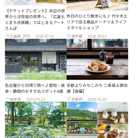
【チケットプレゼント】水辺の世
休日のひとり散歩にも♪ 代々木エ
界から浮世絵の世界へ。「広島も
リアで巡る絶品ドーナツ＆ライフ
とまち水族館」ではじまるアート
スタイルショップ
さんぽ
広島県
[PR]
2026.07.31
東京都
2026.08.02
名古屋から日帰り旅へ♪愛知・岐
京都よりみちこみち 二条城＆御池
阜・静岡のおすすめスポット6選
通【後編】
岐阜県
2025.09.23
京都府
2026.06.20