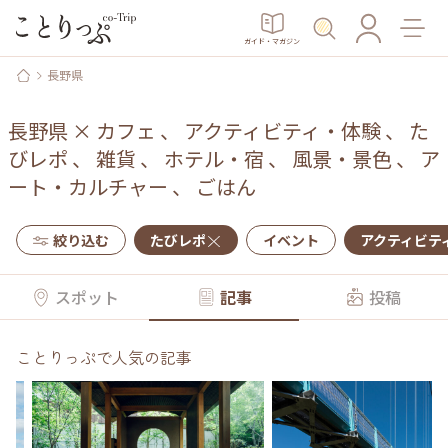
ガイド・マガジン
長野県
長野県
×
カフェ
、
アクティビティ・体験
、
た
びレポ
、
雑貨
、
ホテル・宿
、
風景・景色
、
ア
ート・カルチャー
、
ごはん
絞り込む
たびレポ
イベント
アクティビテ
スポット
記事
投稿
ことりっぷで人気の記事