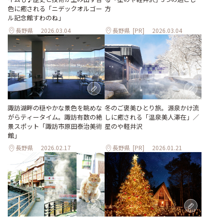
色に癒される「ニデックオルゴー
方
ル記念館すわのね」
長野県
2026.03.04
長野県
[PR]
2026.03.04
冬のご褒美ひとり旅。源泉かけ流
諏訪湖畔の穏やかな景色を眺めな
しに癒される「温泉美人滞在」／
がらティータイム。諏訪有数の絶
星のや軽井沢
景スポット「諏訪市原田泰治美術
館」
長野県
2026.02.17
長野県
[PR]
2026.01.21