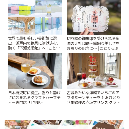
ぷ
世界で最も美しい美術館に選
切り絵の御朱印を受けられる全
出。瀬戸内の絶景に溶け込む、
国の寺社10選〜繊細な美しさを
動く「下瀬美術館」へ | ことり
お参りの記念に〜 | ことりっぷ
っぷ
日本橋兜町に誕生。香りと静け
古城みたいな洋館でいちごのア
さに包まれるクラフトハーブテ
フタヌーンティーを♪ おひとり
ィー専門店「TYNK
さま歓迎の赤坂プリンス クラシ
Kabutocho」 | ことりっぷ
ックハウス「La Maison Kioi」 |
ことりっぷ