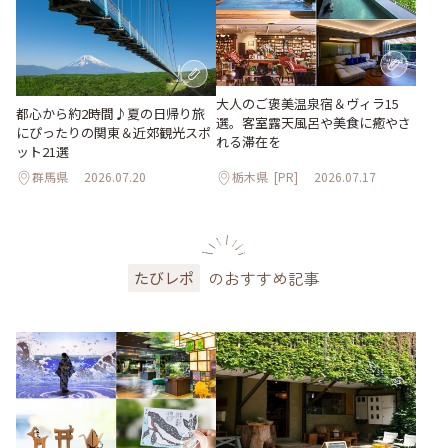
大人のご褒美温泉宿＆ヴィラ15
都心から約2時間♪夏の日帰り旅
選。客室露天風呂や美食に癒やさ
にぴったりの関東＆近郊観光スポ
れる滞在を
ット21選
群馬県
2026.07.20
栃木県
[PR]
2026.07.17
のおすすめ記事
たびレポ