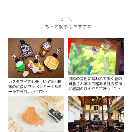
こちらの記事もおすすめ
風鈴の音色に誘われて歩く夏の
カスタマイズも楽しい!約500種
鎌倉さんぽ♪由緒ある社の参拝
類の可愛いワッペンキーホルダ
と老舗のひんやり甘味も | こと
ーがずらり。小平市
りっぷ
「Kimamaya T&K」 | ことりっ
ぷ