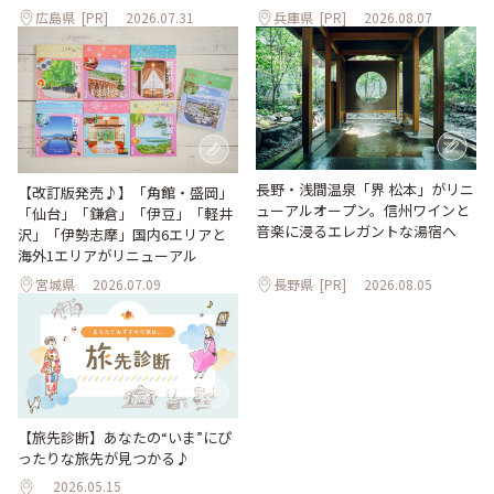
広島県
[PR]
2026.07.31
兵庫県
[PR]
2026.08.07
長野・浅間温泉「界 松本」がリニ
【改訂版発売♪】「角館・盛岡」
ューアルオープン。信州ワインと
「仙台」「鎌倉」「伊豆」「軽井
音楽に浸るエレガントな湯宿へ
沢」「伊勢志摩」国内6エリアと
海外1エリアがリニューアル
宮城県
2026.07.09
長野県
[PR]
2026.08.05
【旅先診断】あなたの“いま”にぴ
ったりな旅先が見つかる♪
2026.05.15