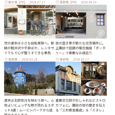
栃木県
[PR]
2026.07.17
長野県
[PR]
2026.06.19
次の週末は小さな自転車旅へ。新
街の空き家が新たな交流場所に。
緑の軽井沢や平泉ほか、レンタサ
上諏訪で話題の複合施設「ポータ
イクルで心が整うすてきな景色
リー」で素敵なお店巡り
長野県
2026.05.26
長野県
2026.05.17
週末は北欧気分を味わう旅へ。心
重要文化財がおしゃれなビストロ
地よいヒュッゲな時が流れるスポ
カフェに。諏訪の街の歴史を伝え
ット6選｜ムーミンパークから話
る「三村貴金属店」＆「ミヌレ」
題のホテルまで