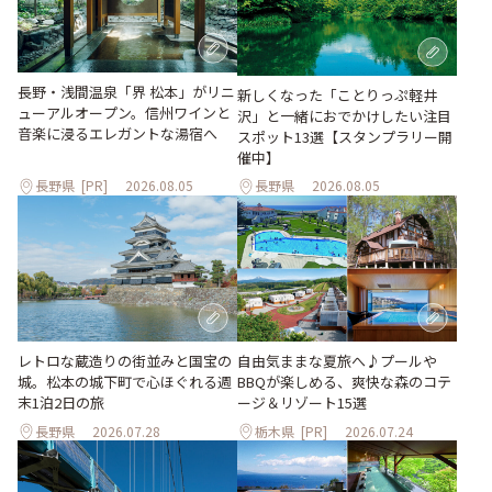
長野・浅間温泉「界 松本」がリニ
新しくなった「ことりっぷ軽井
ューアルオープン。信州ワインと
沢」と一緒におでかけしたい注目
音楽に浸るエレガントな湯宿へ
スポット13選【スタンプラリー開
催中】
長野県
[PR]
2026.08.05
長野県
2026.08.05
レトロな蔵造りの街並みと国宝の
自由気ままな夏旅へ♪プールや
城。松本の城下町で心ほぐれる週
BBQが楽しめる、爽快な森のコテ
末1泊2日の旅
ージ＆リゾート15選
長野県
2026.07.28
栃木県
[PR]
2026.07.24