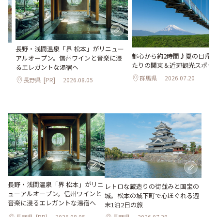
長野・浅間温泉「界 松本」がリニュー
。
都心から約2時間♪夏の日帰
アルオープン。信州ワインと音楽に浸
2日
たりの関東＆近郊観光スポット
るエレガントな湯宿へ
群馬県
2026.07.20
長野県
[PR]
2026.08.05
長野・浅間温泉「界 松本」がリニ
レトロな蔵造りの街並みと国宝の
ューアルオープン。信州ワインと
城。松本の城下町で心ほぐれる週
音楽に浸るエレガントな湯宿へ
末1泊2日の旅
長野県
[PR]
2026.08.05
長野県
2026.07.28