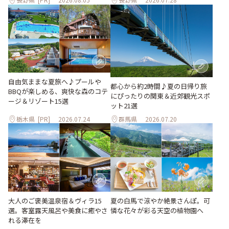
自由気ままな夏旅へ♪プールや
都心から約2時間♪夏の日帰り旅
BBQが楽しめる、爽快な森のコテ
にぴったりの関東＆近郊観光スポ
ージ＆リゾート15選
ット21選
栃木県
[PR]
2026.07.24
群馬県
2026.07.20
大人のご褒美温泉宿＆ヴィラ15
夏の白馬で涼やか絶景さんぽ。可
選。客室露天風呂や美食に癒やさ
憐な花々が彩る天空の植物園へ
れる滞在を