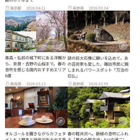
東京都
2026.04.11
長野県
2026.03.24
青森・弘前の城下町にある洋館か
謎の巨大石像に願いを込めて。あ
ら、奈良・吉野の山桜まで。春の
の芸術家も愛した、諏訪市民に親
息吹を感じる国内おすすめエリア
しまれるパワースポット「万治の
6選
石仏」
青森県
2026.03.13
長野県
2026.03.09
オルゴールを聞きながらカフェタ
春の軽井沢へ。新緑の息吹にふれ
イムも♪歴史と技術が生み出す音
る「星のや軽井沢」5つの過ごし