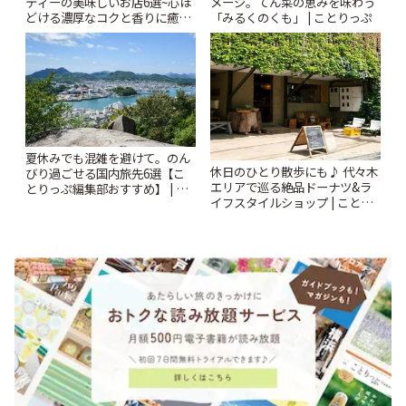
ティーの美味しいお店6選~心ほ
メージ。てん菜の恵みを味わう
どける濃厚なコクと香りに癒や
「みるくのくも」 | ことりっぷ
されるティータイム~ | ことりっ
ぷ
夏休みでも混雑を避けて。のん
休日のひとり散歩にも♪ 代々木
びり過ごせる国内旅先6選【こ
エリアで巡る絶品ドーナツ&ラ
とりっぷ編集部おすすめ】 | こ
イフスタイルショップ | ことり
とりっぷ
っぷ