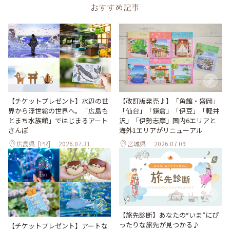
おすすめ記事
【改訂版発売♪】「角館・盛岡」
【チケットプレゼント】水辺の世
「仙台」「鎌倉」「伊豆」「軽井
界から浮世絵の世界へ。「広島も
沢」「伊勢志摩」国内6エリアと
とまち水族館」ではじまるアート
海外1エリアがリニューアル
さんぽ
広島県
[PR]
2026.07.31
宮城県
2026.07.09
【旅先診断】あなたの“いま”にぴ
ったりな旅先が見つかる♪
【チケットプレゼント】アートな