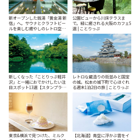
新オープンした銭湯「黄金湯 新
公園ビューから川床テラスま
宿」へ。サウナとクラフトビー
で。緑に癒される大阪のカフェ5
ルを楽しむ癒やしのレトロ空間
選 | ことりっぷ
| ことりっぷ
新しくなった「ことりっぷ軽井
レトロな蔵造りの街並みと国宝
沢」と一緒におでかけしたい注
の城。松本の城下町で心ほぐれ
目スポット13選【スタンプラリ
る週末1泊2日の旅 | ことりっぷ
ー開催中】 | ことりっぷ
東京&横浜で見つけた、ミルク
【北海道】青空に浮かぶ雲をイ