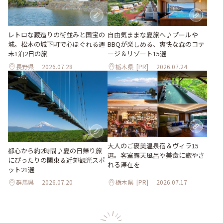
レトロな蔵造りの街並みと国宝の
自由気ままな夏旅へ♪プールや
城。松本の城下町で心ほぐれる週
BBQが楽しめる、爽快な森のコテ
末1泊2日の旅
ージ＆リゾート15選
長野県
2026.07.28
栃木県
[PR]
2026.07.24
大人のご褒美温泉宿＆ヴィラ15
都心から約2時間♪夏の日帰り旅
選。客室露天風呂や美食に癒やさ
にぴったりの関東＆近郊観光スポ
れる滞在を
ット21選
群馬県
2026.07.20
栃木県
[PR]
2026.07.17