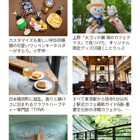
上野「大ゴッホ展 夜のカフェテ
カスタマイズも楽しい!約500種
ラス」で見つけた、オリジナル
類の可愛いワッペンキーホルダ
限定グッズ10選 | ことりっぷ
ーがずらり。小平市
「Kimamaya T&K」 | ことりっ
ぷ
日本橋兜町に誕生。香りと静け
すべて東京駅から徒歩5分以内
さに包まれるクラフトハーブテ
♪駅近カフェ最新ガイド6選~重
ィー専門店「TYNK
要文化財の洋館カフェから、改
Kabutocho」 | ことりっぷ
札すぐのレトロ喫茶まで~ | こと
りっぷ