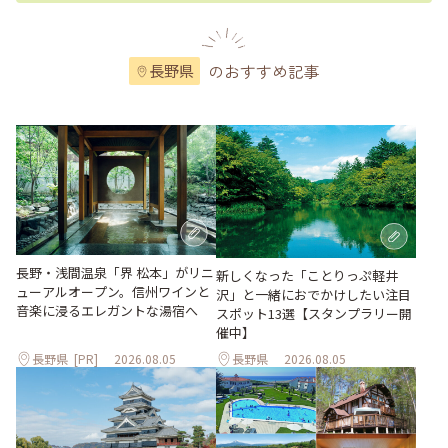
のおすすめ記事
長野県
長野・浅間温泉「界 松本」がリニ
新しくなった「ことりっぷ軽井
ューアルオープン。信州ワインと
沢」と一緒におでかけしたい注目
音楽に浸るエレガントな湯宿へ
スポット13選【スタンプラリー開
催中】
長野県
[PR]
2026.08.05
長野県
2026.08.05