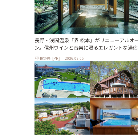
長野・浅間温泉「界 松本」がリニューアルオ
ン。信州ワインと音楽に浸るエレガントな湯宿
長野県
[PR]
2026.08.05