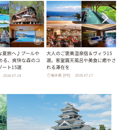
大人のご褒美温泉宿＆ヴィラ15
な夏旅へ♪プールや
おい
選。客室露天風呂や美食に癒やさ
しめる、爽快な森のコ
北欧
れる滞在を
ゾート15選
「hal
栃木県
[PR]
2026.07.17
2026.07.24
長野