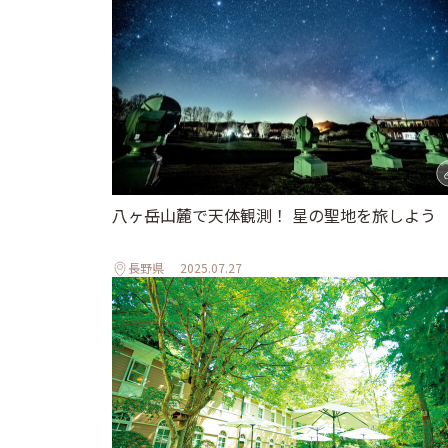
八ヶ岳山麓で天体観測！ 星の聖地を旅しよう
長野県
2025.07.27