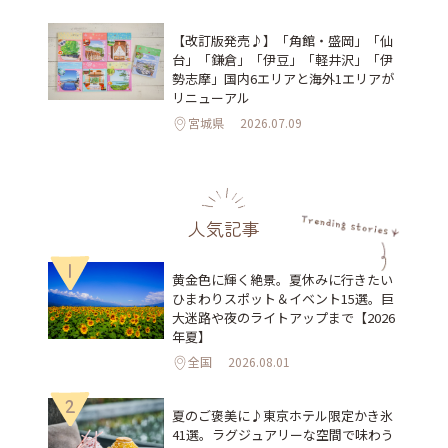
【改訂版発売♪】「角館・盛岡」「仙
台」「鎌倉」「伊豆」「軽井沢」「伊
勢志摩」国内6エリアと海外1エリアが
リニューアル
宮城県
2026.07.09
人気記事
1
黄金色に輝く絶景。夏休みに行きたい
ひまわりスポット＆イベント15選。巨
大迷路や夜のライトアップまで【2026
年夏】
全国
2026.08.01
2
夏のご褒美に♪東京ホテル限定かき氷
41選。ラグジュアリーな空間で味わう