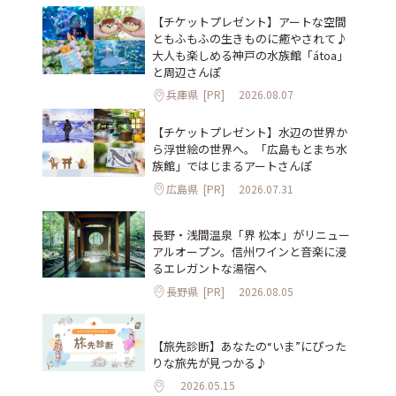
【チケットプレゼント】アートな空間
ともふもふの生きものに癒やされて♪
大人も楽しめる神戸の水族館「átoa」
と周辺さんぽ
兵庫県
[PR]
2026.08.07
【チケットプレゼント】水辺の世界か
ら浮世絵の世界へ。「広島もとまち水
族館」ではじまるアートさんぽ
広島県
[PR]
2026.07.31
長野・浅間温泉「界 松本」がリニュー
アルオープン。信州ワインと音楽に浸
るエレガントな湯宿へ
長野県
[PR]
2026.08.05
【旅先診断】あなたの“いま”にぴった
りな旅先が見つかる♪
2026.05.15