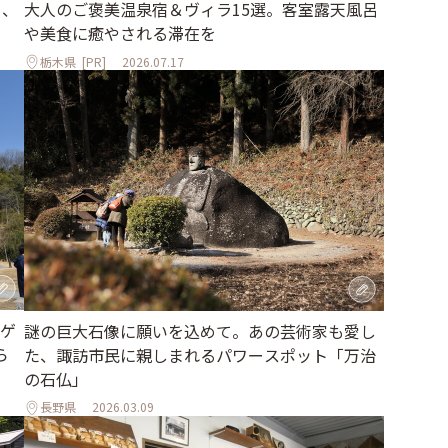
大人のご褒美温泉宿＆ヴィラ15選。客室露天風呂
る、
や美食に癒やされる滞在を
栃木県
[PR]
2026.07.17
ゲ
謎の巨大石像に願いを込めて。あの芸術家も愛し
ら
た、諏訪市民に親しまれるパワースポット「万治
の石仏」
長野県
2026.03.09