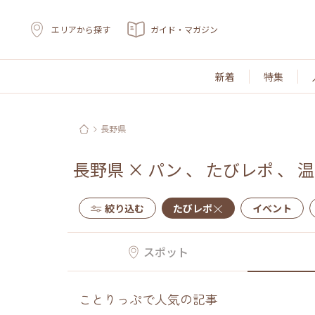
エリアから探す
ガイド・マガジン
新着
特集
長野県
長野県
×
パン
、
たびレポ
、
温
絞り込む
たびレポ
イベント
スポット
ことりっぷで人気の記事