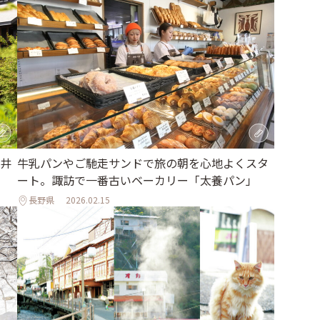
井
牛乳パンやご馳走サンドで旅の朝を心地よくスタ
ート。諏訪で一番古いベーカリー「太養パン」
長野県
2026.02.15