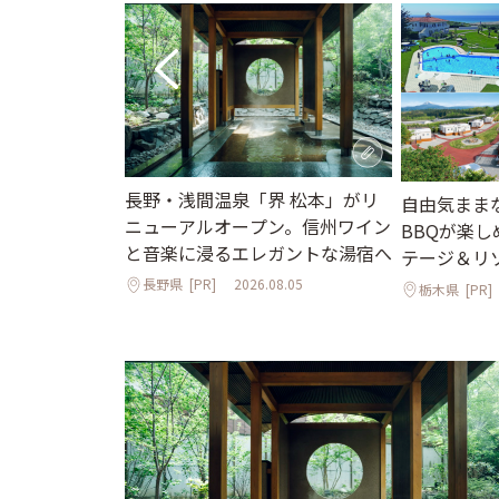
長野・浅間温泉「界 松本」がリ
街並みと国宝の
自由気まま
ニューアルオープン。信州ワイン
で心ほぐれる週
BBQが楽
と音楽に浸るエレガントな湯宿へ
テージ＆リ
長野県
[PR]
2026.08.05
栃木県
[PR]