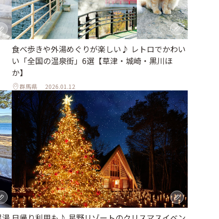
食べ歩きや外湯めぐりが楽しい♪ レトロでかわい
い「全国の温泉街」6選【草津・城崎・黒川ほ
か】
群馬県
2026.01.12
日帰り利用も♪ 星野リゾートのクリスマスイベン
足湯