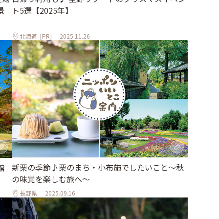
ト5選【2025年】
景
北海道
[PR]
2025.11.26
新栗の季節♪栗のまち・小布施でしたいこと～秋
館
の味覚を楽しむ旅へ～
長野県
2025.09.16