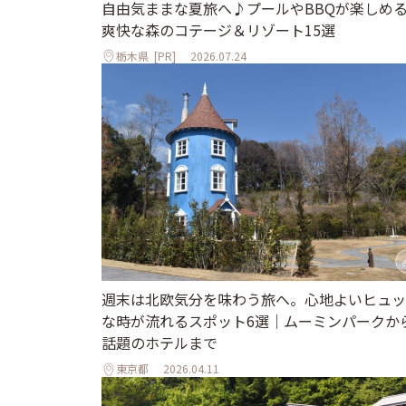
自由気ままな夏旅へ♪プールやBBQが楽しめ
爽快な森のコテージ＆リゾート15選
栃木県
[PR]
2026.07.24
週末は北欧気分を味わう旅へ。心地よいヒュッ
な時が流れるスポット6選｜ムーミンパークか
話題のホテルまで
東京都
2026.04.11