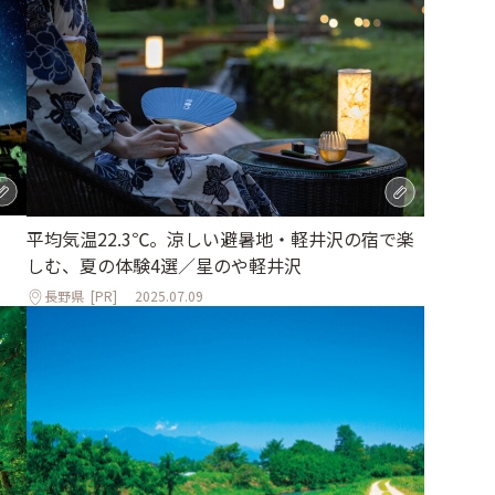
平均気温22.3℃。涼しい避暑地・軽井沢の宿で楽
しむ、夏の体験4選／星のや軽井沢
長野県
[PR]
2025.07.09