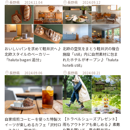
長野県
2024.11.04
長野県
2024.09.12
おいしいパンを求めて軽井沢へ♪
北欧の空気をまとう軽井沢の複合
北欧スタイルのベーカリー
施設「still」内に自然素材に包ま
「haluta bageri 追分」
れたホテルがオープン♪「haluta
hotelli still」
長野県
2024.09.06
長野県
2024.08.21
【トラベルシューズプレゼント】
自家焙煎コーヒーを使った特製ス
雨もアウトドアも楽しめる♪ 素敵
イーツが楽しめるカフェ「沢村ロ
な靴を履いて、夏の軽井沢へ