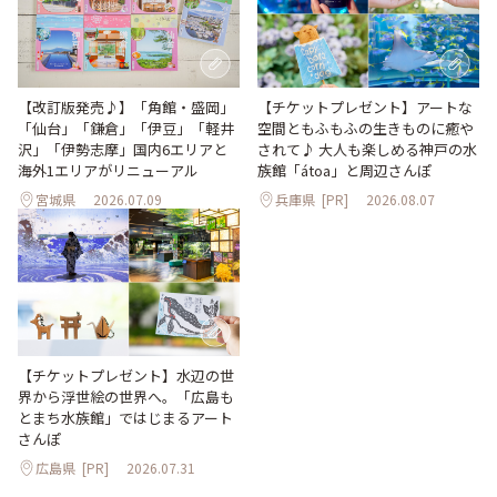
【改訂版発売♪】「角館・盛岡」
【チケットプレゼント】アートな
「仙台」「鎌倉」「伊豆」「軽井
空間ともふもふの生きものに癒や
沢」「伊勢志摩」国内6エリアと
されて♪ 大人も楽しめる神戸の水
海外1エリアがリニューアル
族館「átoa」と周辺さんぽ
宮城県
2026.07.09
兵庫県
[PR]
2026.08.07
【チケットプレゼント】水辺の世
界から浮世絵の世界へ。「広島も
とまち水族館」ではじまるアート
さんぽ
広島県
[PR]
2026.07.31