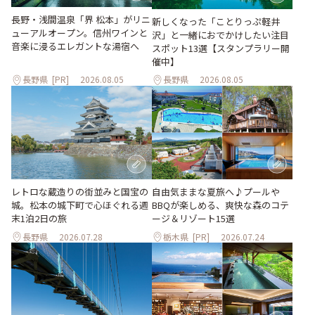
長野・浅間温泉「界 松本」がリニ
新しくなった「ことりっぷ軽井
ューアルオープン。信州ワインと
沢」と一緒におでかけしたい注目
音楽に浸るエレガントな湯宿へ
スポット13選【スタンプラリー開
催中】
長野県
[PR]
2026.08.05
長野県
2026.08.05
レトロな蔵造りの街並みと国宝の
自由気ままな夏旅へ♪プールや
城。松本の城下町で心ほぐれる週
BBQが楽しめる、爽快な森のコテ
末1泊2日の旅
ージ＆リゾート15選
長野県
2026.07.28
栃木県
[PR]
2026.07.24