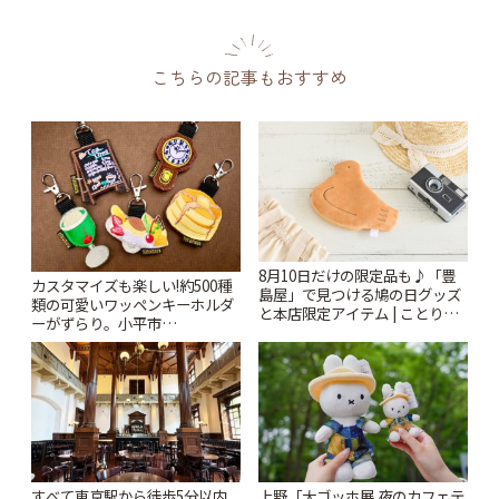
こちらの記事もおすすめ
8月10日だけの限定品も♪「豊
カスタマイズも楽しい!約500種
島屋」で見つける鳩の日グッズ
類の可愛いワッペンキーホルダ
と本店限定アイテム | ことりっ
ーがずらり。小平市
ぷ
「Kimamaya T&K」 | ことりっ
ぷ
すべて東京駅から徒歩5分以内
上野「大ゴッホ展 夜のカフェテ