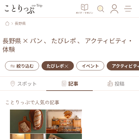
ガイド・マガジン
長野県
長野県
×
パン
、
たびレポ
、
アクティビティ・
体験
絞り込む
たびレポ
イベント
アクティビテ
スポット
記事
投稿
ことりっぷで人気の記事