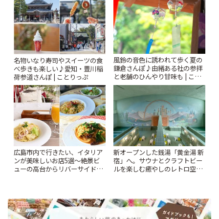
風鈴の音色に誘われて歩く夏の
名物いなり寿司やスイーツの食
鎌倉さんぽ♪由緒ある社の参拝
べ歩きも楽しい♪愛知・豊川稲
と老舗のひんやり甘味も | こと
荷参道さんぽ | ことりっぷ
りっぷ
広島市内で行きたい、イタリア
新オープンした銭湯「黄金湯 新
ンが美味しいお店5選〜絶景ビ
宿」へ。サウナとクラフトビー
ューの高台からリバーサイドま
ルを楽しむ癒やしのレトロ空間
で〜 | ことりっぷ
| ことりっぷ