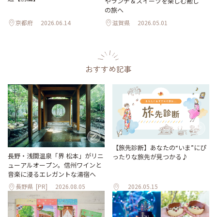
やランチ＆スイーツを楽しむ癒し
の旅へ
京都府
2026.06.14
滋賀県
2026.05.01
おすすめ記事
【旅先診断】あなたの“いま”にぴ
長野・浅間温泉「界 松本」がリニ
ったりな旅先が見つかる♪
ューアルオープン。信州ワインと
音楽に浸るエレガントな湯宿へ
長野県
[PR]
2026.08.05
2026.05.15