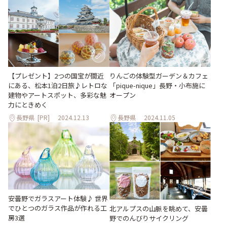
【プレゼント】2つの国宝が間近
りんごの体験型ガーデン＆カフェ
にある、松本1泊2日旅♪レトロな
「pique-nique」長野・小布施に
建物やアートスポット、多彩な魅
オープン
力にときめく
長野県
[PR]
2024.12.13
長野県
2024.11.05
安曇野でガラスアート体験♪ 世界
でひとつのガラス作品が作れる工
北アルプスの山脈を眺めて、安曇
房3選
野でのんびりサイクリング