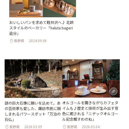
おいしいパンを求めて軽井沢へ♪ 北欧
スタイルのベーカリー「haluta bageri
追分」
長野県
2024.09.06
オルゴールを聞きながらカフェタ
謎の巨大石像に願いを込めて。あ
イムも♪歴史と技術が生み出す音
の芸術家も愛した、諏訪市民に親
色に癒される「ニデックオルゴー
しまれるパワースポット「万治の
ル記念館すわのね」
石仏」
長野県
2026.03.09
長野県
2026.03.04