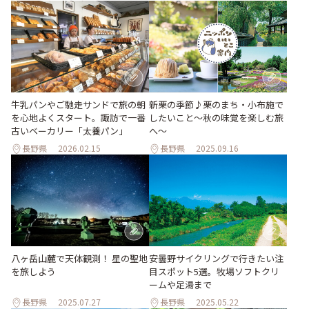
新栗の季節♪栗のまち・小布施で
牛乳パンやご馳走サンドで旅の朝
したいこと～秋の味覚を楽しむ旅
を心地よくスタート。諏訪で一番
へ～
古いベーカリー「太養パン」
長野県
2026.02.15
長野県
2025.09.16
安曇野サイクリングで行きたい注
八ヶ岳山麓で天体観測！ 星の聖地
目スポット5選。牧場ソフトクリ
を旅しよう
ームや足湯まで
長野県
2025.07.27
長野県
2025.05.22