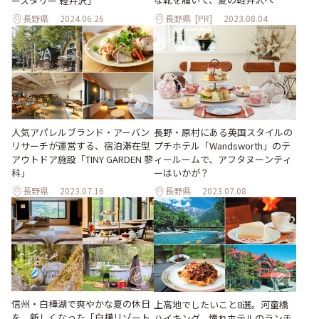
ースタリー 軽井沢」
長野県
2024.06.26
長野県
[PR]
2023.08.04
人気アパレルブランド・アーバン
長野・原村にある英国スタイルの
リサーチが運営する、宿泊滞在型
プチホテル「Wandsworth」のテ
アウトドア施設「TINY GARDEN 蓼
ィールームで、アフタヌーンティ
科」
ーはいかが？
長野県
2023.07.16
長野県
2023.07.08
信州・白樺湖で爽やかな夏の休日
上高地でしたいこと8選。河童橋
を。新しくなった「白樺リゾート
ハイキング、憧れホテルのランチ