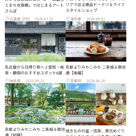
リアで巡る絶品ドーナツ＆ライフ
とまち水族館」ではじまるアート
スタイルショップ
さんぽ
広島県
[PR]
2026.07.31
東京都
2026.08.02
名古屋から日帰り旅へ♪愛知・岐
京都よりみちこみち 二条城＆御池
阜・静岡のおすすめスポット6選
通【後編】
岐阜県
2025.09.23
京都府
2026.06.20
京都よりみちこみち 二条城＆御池
焼きものの里・信楽、窯元めぐり
通【前編】