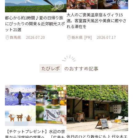
大人のご褒美温泉宿＆ヴィラ15
都心から約2時間♪夏の日帰り旅
選。客室露天風呂や美食に癒やさ
にぴったりの関東＆近郊観光スポ
れる滞在を
ット21選
群馬県
2026.07.20
栃木県
[PR]
2026.07.17
のおすすめ記事
たびレポ
【チケットプレゼント】水辺の世
休日のひとり散歩にも♪ 代々木エ
界から浮世絵の世界へ。「広島も