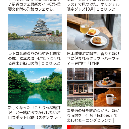
♪駅近カフェ最新ガイド6選~重
ラス」で見つけた、オリジナル
要文化財の洋館カフェから、改
限定グッズ10選 | ことりっぷ
札すぐのレトロ喫茶まで~ | こと
りっぷ
レトロな蔵造りの街並みと国宝
日本橋兜町に誕生。香りと静け
の城。松本の城下町で心ほぐれ
さに包まれるクラフトハーブテ
る週末1泊2日の旅 | ことりっぷ
ィー専門店「TYNK
Kabutocho」 | ことりっぷ
新しくなった「ことりっぷ軽井
青葉通の緑を眺めながら、静か
沢」と一緒におでかけしたい注
な時間を。仙台「Echoes」で
目スポット13選【スタンプラリ
楽しむモーニングとランチ | こ
ー開催中】 | ことりっぷ
とりっぷ