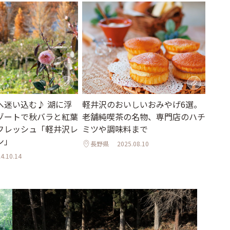
へ迷い込む♪ 湖に浮
軽井沢のおいしいおみやげ6選。
ゾートで秋バラと紅葉
老舗純喫茶の名物、専門店のハチ
フレッシュ「軽井沢レ
ミツや調味料まで
ン」
長野県
2025.08.10
4.10.14