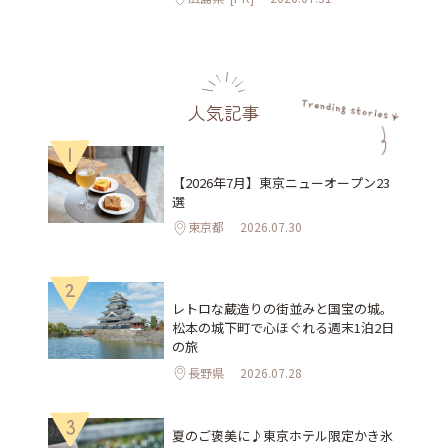
人気記事
1
【2026年7月】東京ニューオープン23
選
東京都
2026.07.30
2
レトロな蔵造りの街並みと国宝の城。
松本の城下町で心ほぐれる週末1泊2日
の旅
長野県
2026.07.28
3
夏のご褒美に♪東京ホテル限定かき氷