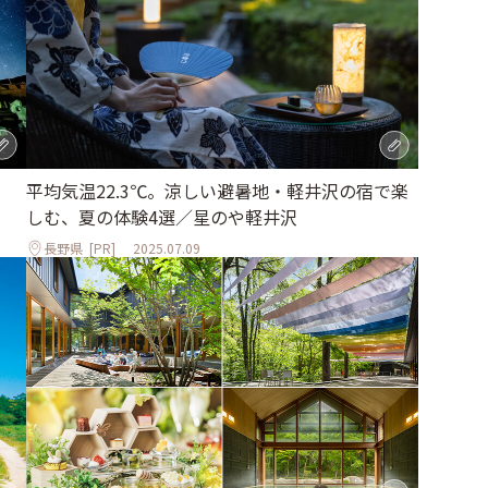
平均気温22.3℃。涼しい避暑地・軽井沢の宿で楽
しむ、夏の体験4選／星のや軽井沢
長野県
[PR]
2025.07.09