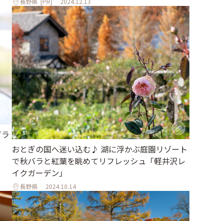
長野県
[PR]
2024.12.13
ガラ
おとぎの国へ迷い込む♪ 湖に浮かぶ庭園リゾート
で秋バラと紅葉を眺めてリフレッシュ「軽井沢レ
イクガーデン」
長野県
2024.10.14