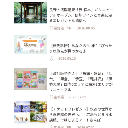
長野・浅間温泉「界 松本」がリニュー
アルオープン。信州ワインと音楽に浸
るエレガントな湯宿へ
長野県
[PR]
2026.08.05
【旅先診断】あなたの“いま”にぴった
りな旅先が見つかる♪
2026.05.15
【改訂版発売♪】「角館・盛岡」「仙
台」「鎌倉」「伊豆」「軽井沢」「伊
勢志摩」国内6エリアと海外1エリアが
リニューアル
宮城県
2026.07.09
【チケットプレゼント】水辺の世界か
ら浮世絵の世界へ。「広島もとまち水
族館」ではじまるアートさんぽ
広島県
[PR]
2026.07.31