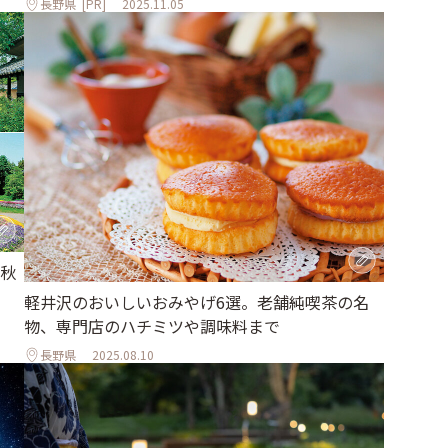
長野県
[PR]
2025.11.05
秋
軽井沢のおいしいおみやげ6選。老舗純喫茶の名
物、専門店のハチミツや調味料まで
長野県
2025.08.10