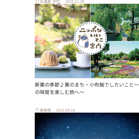
北海道
[PR]
2025.11.26
新栗の季節♪栗のまち・小布施でしたいこと～
の味覚を楽しむ旅へ～
長野県
2025.09.16