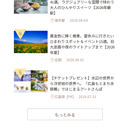
41選。ラグジュアリーな空間で味わう
大人のひんやりスイーツ【2026年最
新】
東京都
2026.08.04
4
黄金色に輝く絶景。夏休みに行きたい
ひまわりスポット＆イベント15選。巨
大迷路や夜のライトアップまで【2026
年夏】
全国
2026.08.01
5
【チケットプレゼント】水辺の世界か
ら浮世絵の世界へ。「広島もとまち水
族館」ではじまるアートさんぽ
広島県
[PR]
2026.07.31
もっとみる