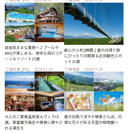
自由気ままな夏旅へ♪プールや
都心から約2時間♪夏の日帰り旅
BBQが楽しめる、爽快な森のコテ
にぴったりの関東＆近郊観光スポ
ージ＆リゾート15選
ット21選
栃木県
[PR]
2026.07.24
群馬県
2026.07.20
大人のご褒美温泉宿＆ヴィラ15
夏の白馬で涼やか絶景さんぽ。可
選。客室露天風呂や美食に癒やさ
憐な花々が彩る天空の植物園へ
れる滞在を