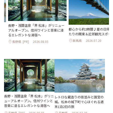
長野・浅間温泉「界 松本」がリニュー
。
都心から約2時間♪夏の日帰
アルオープン。信州ワインと音楽に浸
2日
たりの関東＆近郊観光スポット
るエレガントな湯宿へ
群馬県
2026.07.20
長野県
[PR]
2026.08.05
長野・浅間温泉「界 松本」がリニ
レトロな蔵造りの街並みと国宝の
ューアルオープン。信州ワインと
城。松本の城下町で心ほぐれる週
音楽に浸るエレガントな湯宿へ
末1泊2日の旅
長野県
[PR]
2026.08.05
長野県
2026.07.28