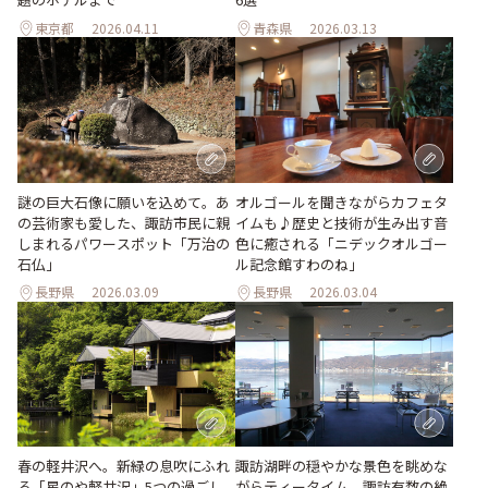
東京都
2026.04.11
青森県
2026.03.13
オルゴールを聞きながらカフェタ
謎の巨大石像に願いを込めて。あ
イムも♪歴史と技術が生み出す音
の芸術家も愛した、諏訪市民に親
色に癒される「ニデックオルゴー
しまれるパワースポット「万治の
ル記念館すわのね」
石仏」
長野県
2026.03.09
長野県
2026.03.04
春の軽井沢へ。新緑の息吹にふれ
諏訪湖畔の穏やかな景色を眺めな
る「星のや軽井沢」5つの過ごし
がらティータイム。諏訪有数の絶