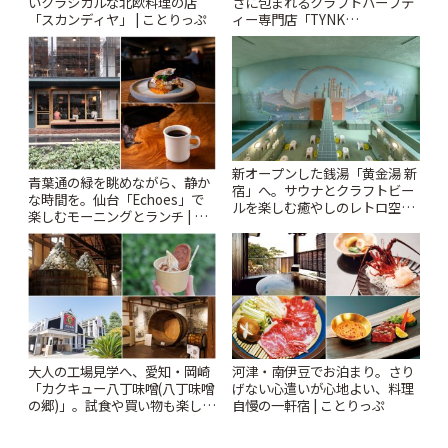
いクラシカルな北欧料理の店
さに包まれるクラフトハーブテ
「スカンディヤ」 | ことりっぷ
ィー専門店「TYNK
Kabutocho」 | ことりっぷ
新オープンした銭湯「黄金湯 新
青葉通の緑を眺めながら、静か
宿」へ。サウナとクラフトビー
な時間を。仙台「Echoes」で
ルを楽しむ癒やしのレトロ空間
楽しむモーニングとランチ | こ
| ことりっぷ
とりっぷ
大人の工場見学へ、愛知・岡崎
河津・南伊豆でお泊まり。さり
「カクキュー八丁味噌(八丁味噌
げない心遣いが心地よい、料理
の郷)」。試食や買い物も楽しみ
自慢の一軒宿 | ことりっぷ
♪ | ことりっぷ