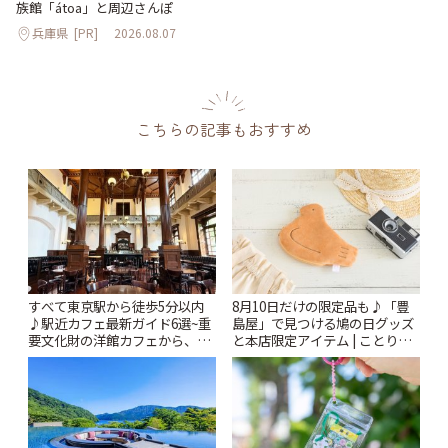
族館「átoa」と周辺さんぽ
兵庫県
[PR]
2026.08.07
こちらの記事もおすすめ
すべて東京駅から徒歩5分以内
8月10日だけの限定品も♪「豊
♪駅近カフェ最新ガイド6選~重
島屋」で見つける鳩の日グッズ
要文化財の洋館カフェから、改
と本店限定アイテム | ことりっ
札すぐのレトロ喫茶まで~ | こと
ぷ
りっぷ