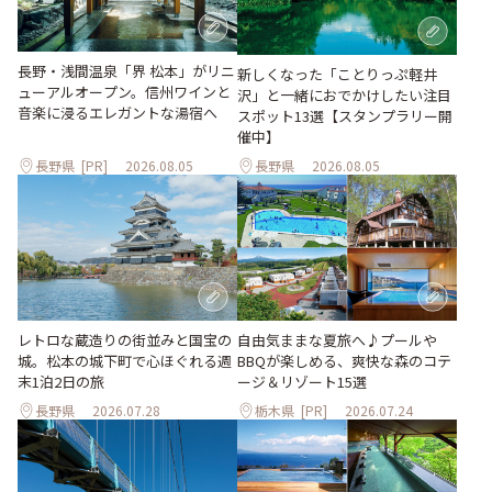
長野・浅間温泉「界 松本」がリニ
新しくなった「ことりっぷ軽井
ューアルオープン。信州ワインと
沢」と一緒におでかけしたい注目
音楽に浸るエレガントな湯宿へ
スポット13選【スタンプラリー開
催中】
長野県
[PR]
2026.08.05
長野県
2026.08.05
レトロな蔵造りの街並みと国宝の
自由気ままな夏旅へ♪プールや
城。松本の城下町で心ほぐれる週
BBQが楽しめる、爽快な森のコテ
末1泊2日の旅
ージ＆リゾート15選
長野県
2026.07.28
栃木県
[PR]
2026.07.24