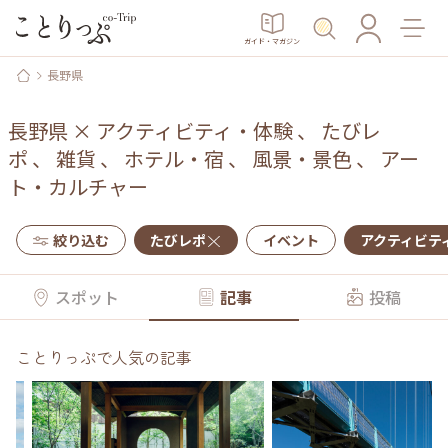
ガイド・マガジン
長野県
長野県
×
アクティビティ・体験
、
たびレ
ポ
、
雑貨
、
ホテル・宿
、
風景・景色
、
アー
ト・カルチャー
絞り込む
たびレポ
イベント
アクティビテ
スポット
記事
投稿
ことりっぷで人気の記事