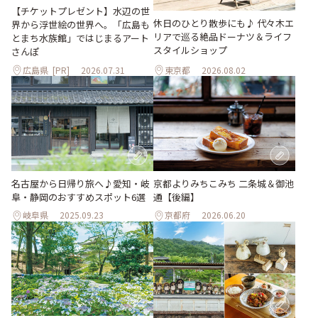
【チケットプレゼント】水辺の世
休日のひとり散歩にも♪ 代々木エ
界から浮世絵の世界へ。「広島も
リアで巡る絶品ドーナツ＆ライフ
とまち水族館」ではじまるアート
スタイルショップ
さんぽ
広島県
[PR]
2026.07.31
東京都
2026.08.02
名古屋から日帰り旅へ♪愛知・岐
京都よりみちこみち 二条城＆御池
阜・静岡のおすすめスポット6選
通【後編】
岐阜県
2025.09.23
京都府
2026.06.20