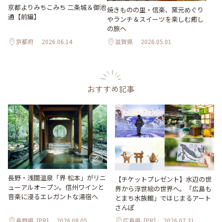
京都よりみちこみち 二条城＆御池
焼きものの里・信楽、窯元めぐり
通【前編】
やランチ＆スイーツを楽しむ癒し
の旅へ
京都府
2026.06.14
滋賀県
2026.05.01
おすすめ記事
長野・浅間温泉「界 松本」がリニ
【チケットプレゼント】水辺の世
ューアルオープン。信州ワインと
界から浮世絵の世界へ。「広島も
音楽に浸るエレガントな湯宿へ
とまち水族館」ではじまるアート
さんぽ
長野県
[PR]
2026.08.05
広島県
[PR]
2026.07.31