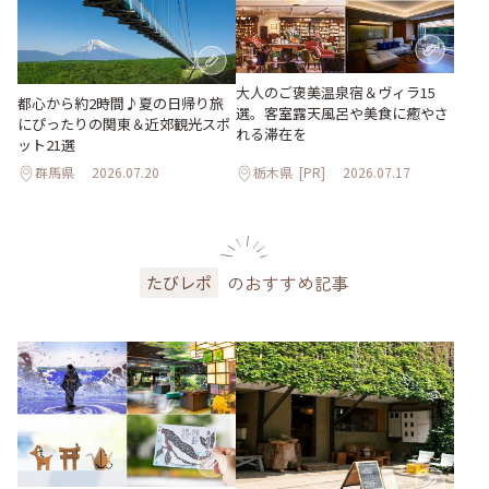
大人のご褒美温泉宿＆ヴィラ15
都心から約2時間♪夏の日帰り旅
選。客室露天風呂や美食に癒やさ
にぴったりの関東＆近郊観光スポ
れる滞在を
ット21選
群馬県
2026.07.20
栃木県
[PR]
2026.07.17
のおすすめ記事
たびレポ