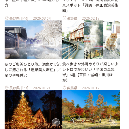
方
景スポット「諏訪市原田泰治美術
館」
長野県
[PR]
2026.03.04
長野県
2026.02.17
食べ歩きや外湯めぐりが楽しい♪
冬のご褒美ひとり旅。源泉かけ流
レトロでかわいい「全国の温泉
しに癒される「温泉美人滞在」／
街」6選【草津・城崎・黒川ほ
星のや軽井沢
か】
長野県
[PR]
2026.01.21
群馬県
2026.01.12