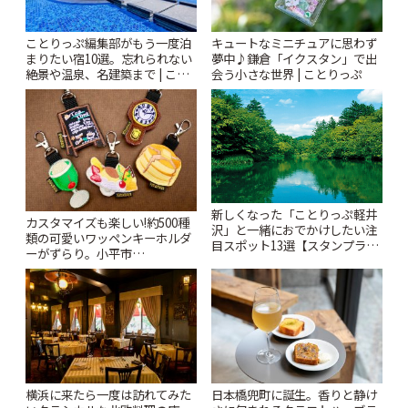
ことりっぷ編集部がもう一度泊
キュートなミニチュアに思わず
まりたい宿10選。忘れられない
夢中♪鎌倉「イクスタン」で出
絶景や温泉、名建築まで | こと
会う小さな世界 | ことりっぷ
りっぷ
新しくなった「ことりっぷ軽井
カスタマイズも楽しい!約500種
沢」と一緒におでかけしたい注
類の可愛いワッペンキーホルダ
目スポット13選【スタンプラリ
ーがずらり。小平市
ー開催中】 | ことりっぷ
「Kimamaya T&K」 | ことりっ
ぷ
横浜に来たら一度は訪れてみた
日本橋兜町に誕生。香りと静け