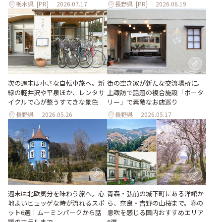
栃木県
[PR]
2026.07.17
長野県
[PR]
2026.06.19
次の週末は小さな自転車旅へ。新
街の空き家が新たな交流場所に。
緑の軽井沢や平泉ほか、レンタサ
上諏訪で話題の複合施設「ポータ
イクルで心が整うすてきな景色
リー」で素敵なお店巡り
長野県
2026.05.26
長野県
2026.05.17
青森・弘前の城下町にある洋館か
週末は北欧気分を味わう旅へ。心
ら、奈良・吉野の山桜まで。春の
地よいヒュッゲな時が流れるスポ
息吹を感じる国内おすすめエリア
ット6選｜ムーミンパークから話
6選
題のホテルまで