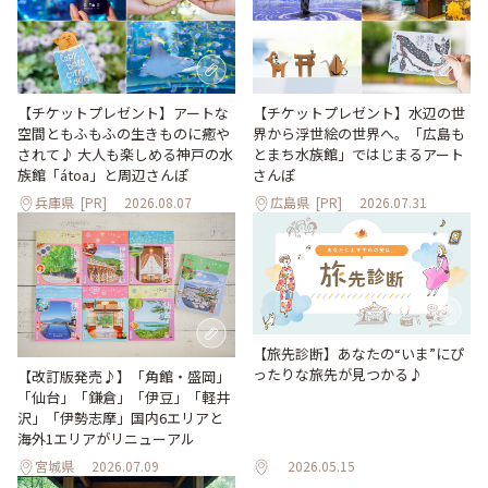
【チケットプレゼント】アートな
【チケットプレゼント】水辺の世
空間ともふもふの生きものに癒や
界から浮世絵の世界へ。「広島も
されて♪ 大人も楽しめる神戸の水
とまち水族館」ではじまるアート
族館「átoa」と周辺さんぽ
さんぽ
兵庫県
[PR]
2026.08.07
広島県
[PR]
2026.07.31
【旅先診断】あなたの“いま”にぴ
ったりな旅先が見つかる♪
【改訂版発売♪】「角館・盛岡」
「仙台」「鎌倉」「伊豆」「軽井
沢」「伊勢志摩」国内6エリアと
海外1エリアがリニューアル
宮城県
2026.07.09
2026.05.15