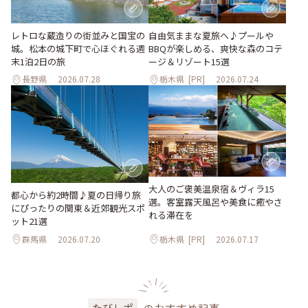
レトロな蔵造りの街並みと国宝の
自由気ままな夏旅へ♪プールや
城。松本の城下町で心ほぐれる週
BBQが楽しめる、爽快な森のコテ
末1泊2日の旅
ージ＆リゾート15選
長野県
2026.07.28
栃木県
[PR]
2026.07.24
大人のご褒美温泉宿＆ヴィラ15
都心から約2時間♪夏の日帰り旅
選。客室露天風呂や美食に癒やさ
にぴったりの関東＆近郊観光スポ
れる滞在を
ット21選
群馬県
2026.07.20
栃木県
[PR]
2026.07.17
たびレポ