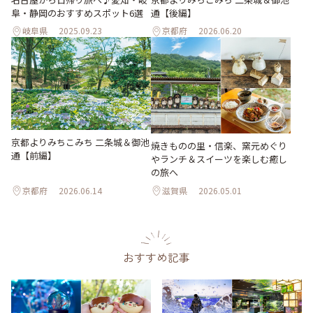
阜・静岡のおすすめスポット6選
通【後編】
岐阜県
2025.09.23
京都府
2026.06.20
京都よりみちこみち 二条城＆御池
焼きものの里・信楽、窯元めぐり
通【前編】
やランチ＆スイーツを楽しむ癒し
の旅へ
京都府
2026.06.14
滋賀県
2026.05.01
おすすめ記事