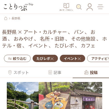
ガイド・マガジン
長野県
長野県
×
アート・カルチャー
、
パン
、
お
酒
、
おみやげ
、
名所・旧跡
、
その他施設
、
ホ
テル・宿
、
イベント
、
たびレポ
、
カフェ
絞り込む
たびレポ
イベント
アクティビ
スポット
記事
投稿