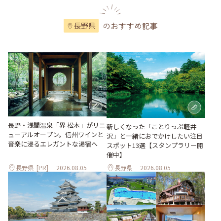
のおすすめ記事
長野県
長野・浅間温泉「界 松本」がリニ
新しくなった「ことりっぷ軽井
ューアルオープン。信州ワインと
沢」と一緒におでかけしたい注目
音楽に浸るエレガントな湯宿へ
スポット13選【スタンプラリー開
催中】
長野県
[PR]
2026.08.05
長野県
2026.08.05