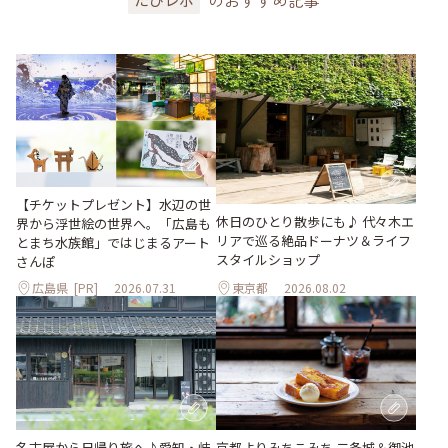
のおすすめ記事
【チケットプレゼント】水辺の世
休日のひとり散歩にも♪ 代々木エ
界から浮世絵の世界へ。「広島も
リアで巡る絶品ドーナツ＆ライフ
とまち水族館」ではじまるアート
スタイルショップ
さんぽ
広島県
[PR]
2026.07.31
東京都
2026.08.02
名古屋から日帰り旅へ♪愛知・岐
京都よりみちこみち 二条城＆御池