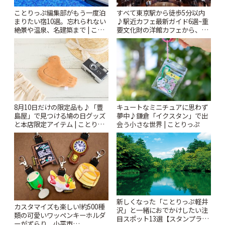
ことりっぷ編集部がもう一度泊
すべて東京駅から徒歩5分以内
まりたい宿10選。忘れられない
♪駅近カフェ最新ガイド6選~重
絶景や温泉、名建築まで | こと
要文化財の洋館カフェから、改
りっぷ
札すぐのレトロ喫茶まで~ | こと
りっぷ
8月10日だけの限定品も♪「豊
キュートなミニチュアに思わず
島屋」で見つける鳩の日グッズ
夢中♪鎌倉「イクスタン」で出
と本店限定アイテム | ことりっ
会う小さな世界 | ことりっぷ
ぷ
新しくなった「ことりっぷ軽井
カスタマイズも楽しい!約500種
沢」と一緒におでかけしたい注
類の可愛いワッペンキーホルダ
目スポット13選【スタンプラリ
ーがずらり。小平市