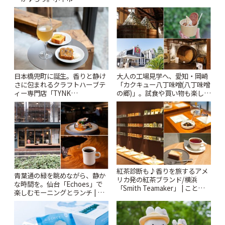
ー開催中】 | ことりっぷ
「Kimamaya T&K」 | ことりっ
ぷ
日本橋兜町に誕生。香りと静け
大人の工場見学へ、愛知・岡崎
さに包まれるクラフトハーブテ
「カクキュー八丁味噌(八丁味噌
ィー専門店「TYNK
の郷)」。試食や買い物も楽しみ
Kabutocho」 | ことりっぷ
♪ | ことりっぷ
紅茶診断も♪香りを旅するアメ
青葉通の緑を眺めながら、静か
リカ発の紅茶ブランド/横浜
な時間を。仙台「Echoes」で
「Smith Teamaker」 | ことりっ
楽しむモーニングとランチ | こ
ぷ
とりっぷ