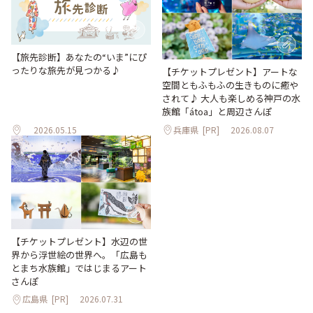
【旅先診断】あなたの“いま”にぴ
ったりな旅先が見つかる♪
【チケットプレゼント】アートな
空間ともふもふの生きものに癒や
されて♪ 大人も楽しめる神戸の水
族館「átoa」と周辺さんぽ
2026.05.15
兵庫県
[PR]
2026.08.07
【チケットプレゼント】水辺の世
界から浮世絵の世界へ。「広島も
とまち水族館」ではじまるアート
さんぽ
広島県
[PR]
2026.07.31