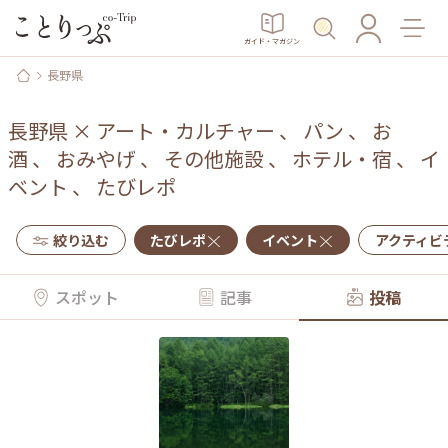
ガイド・マガジン
長野県
長野県
×
アート・カルチャー
、
パン
、
お
酒
、
おみやげ
、
その他施設
、
ホテル・宿
、
イ
ベント
、
たびレポ
絞り込む
たびレポ
イベント
アクティビ
スポット
記事
投稿