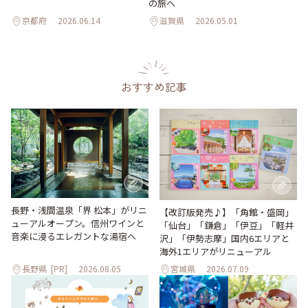
の旅へ
京都府
2026.06.14
滋賀県
2026.05.01
おすすめ記事
長野・浅間温泉「界 松本」がリニ
【改訂版発売♪】「角館・盛岡」
ューアルオープン。信州ワインと
「仙台」「鎌倉」「伊豆」「軽井
音楽に浸るエレガントな湯宿へ
沢」「伊勢志摩」国内6エリアと
海外1エリアがリニューアル
長野県
[PR]
2026.08.05
宮城県
2026.07.09