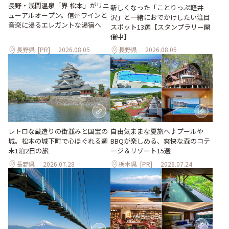
長野・浅間温泉「界 松本」がリニ
新しくなった「ことりっぷ軽井
ューアルオープン。信州ワインと
沢」と一緒におでかけしたい注目
音楽に浸るエレガントな湯宿へ
スポット13選【スタンプラリー開
催中】
長野県
[PR]
2026.08.05
長野県
2026.08.05
レトロな蔵造りの街並みと国宝の
自由気ままな夏旅へ♪プールや
城。松本の城下町で心ほぐれる週
BBQが楽しめる、爽快な森のコテ
末1泊2日の旅
ージ＆リゾート15選
長野県
2026.07.28
栃木県
[PR]
2026.07.24