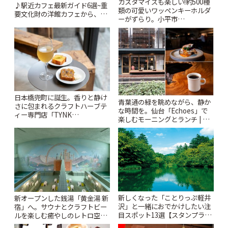
カスタマイズも楽しい!約500種
♪駅近カフェ最新ガイド6選~重
類の可愛いワッペンキーホルダ
要文化財の洋館カフェから、改
ーがずらり。小平市
札すぐのレトロ喫茶まで~ | こと
「Kimamaya T&K」 | ことりっ
りっぷ
ぷ
日本橋兜町に誕生。香りと静け
青葉通の緑を眺めながら、静か
さに包まれるクラフトハーブテ
な時間を。仙台「Echoes」で
ィー専門店「TYNK
楽しむモーニングとランチ | こ
Kabutocho」 | ことりっぷ
とりっぷ
新しくなった「ことりっぷ軽井
新オープンした銭湯「黄金湯 新
沢」と一緒におでかけしたい注
宿」へ。サウナとクラフトビー
目スポット13選【スタンプラリ
ルを楽しむ癒やしのレトロ空間
ー開催中】 | ことりっぷ
| ことりっぷ