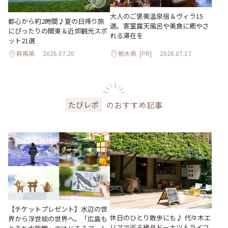
大人のご褒美温泉宿＆ヴィラ15
都心から約2時間♪夏の日帰り旅
選。客室露天風呂や美食に癒やさ
にぴったりの関東＆近郊観光スポ
れる滞在を
ット21選
群馬県
2026.07.20
栃木県
[PR]
2026.07.17
のおすすめ記事
たびレポ
【チケットプレゼント】水辺の世
休日のひとり散歩にも♪ 代々木エ
界から浮世絵の世界へ。「広島も
リアで巡る絶品ドーナツ＆ライフ