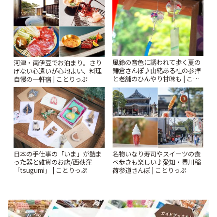
風鈴の音色に誘われて歩く夏の
河津・南伊豆でお泊まり。さり
鎌倉さんぽ♪由緒ある社の参拝
げない心遣いが心地よい、料理
と老舗のひんやり甘味も | こと
自慢の一軒宿 | ことりっぷ
りっぷ
日本の手仕事の「いま」が詰ま
名物いなり寿司やスイーツの食
った器と雑貨のお店/西荻窪
べ歩きも楽しい♪愛知・豊川稲
「tsugumi」 | ことりっぷ
荷参道さんぽ | ことりっぷ