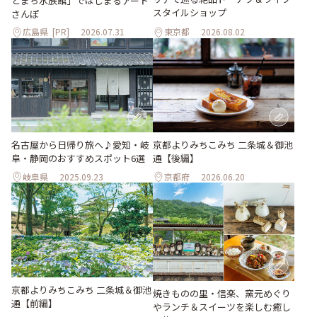
とまち水族館」ではじまるアート
スタイルショップ
さんぽ
広島県
[PR]
2026.07.31
東京都
2026.08.02
名古屋から日帰り旅へ♪愛知・岐
京都よりみちこみち 二条城＆御池
阜・静岡のおすすめスポット6選
通【後編】
岐阜県
2025.09.23
京都府
2026.06.20
京都よりみちこみち 二条城＆御池
焼きものの里・信楽、窯元めぐり
通【前編】
やランチ＆スイーツを楽しむ癒し