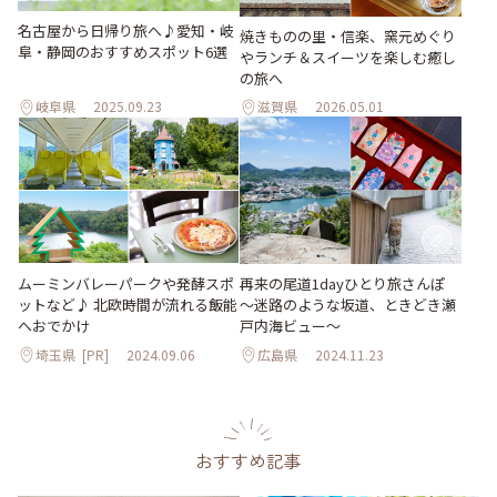
名古屋から日帰り旅へ♪愛知・岐
焼きものの里・信楽、窯元めぐり
阜・静岡のおすすめスポット6選
やランチ＆スイーツを楽しむ癒し
の旅へ
岐阜県
2025.09.23
滋賀県
2026.05.01
ムーミンバレーパークや発酵スポ
再来の尾道1dayひとり旅さんぽ
ットなど♪ 北欧時間が流れる飯能
～迷路のような坂道、ときどき瀬
へおでかけ
戸内海ビュー～
埼玉県
[PR]
2024.09.06
広島県
2024.11.23
おすすめ記事