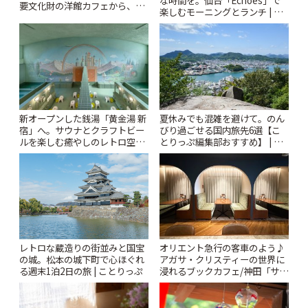
な時間を。仙台「Echoes」で
要文化財の洋館カフェから、改
楽しむモーニングとランチ | こ
札すぐのレトロ喫茶まで~ | こと
とりっぷ
りっぷ
新オープンした銭湯「黄金湯 新
夏休みでも混雑を避けて。のん
宿」へ。サウナとクラフトビー
びり過ごせる国内旅先6選【こ
ルを楽しむ癒やしのレトロ空間
とりっぷ編集部おすすめ】 | こ
| ことりっぷ
とりっぷ
レトロな蔵造りの街並みと国宝
オリエント急行の客車のよう♪
の城。松本の城下町で心ほぐれ
アガサ・クリスティーの世界に
る週末1泊2日の旅 | ことりっぷ
浸れるブックカフェ/神田「サロ
ンクリスティ」 | ことりっぷ