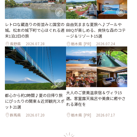
レトロな蔵造りの街並みと国宝の
自由気ままな夏旅へ♪プールや
城。松本の城下町で心ほぐれる週
BBQが楽しめる、爽快な森のコテ
末1泊2日の旅
ージ＆リゾート15選
長野県
2026.07.28
栃木県
[PR]
2026.07.24
大人のご褒美温泉宿＆ヴィラ15
都心から約2時間♪夏の日帰り旅
選。客室露天風呂や美食に癒やさ
にぴったりの関東＆近郊観光スポ
れる滞在を
ット21選
群馬県
2026.07.20
栃木県
[PR]
2026.07.17