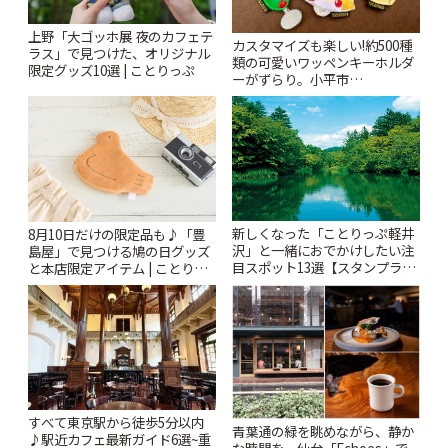
上野「大ゴッホ展 夜のカフェテ
カスタマイズも楽しい!約500種
ラス」で見つけた、オリジナル
類の可愛いワッペンキーホルダ
限定グッズ10選 | ことりっぷ
ーがずらり。小平市
「Kimamaya T&K」 | ことりっ
ぷ
新しくなった「ことりっぷ軽井
8月10日だけの限定品も♪「豊
沢」と一緒におでかけしたい注
島屋」で見つける鳩の日グッズ
目スポット13選【スタンプラリ
と本店限定アイテム | ことりっ
ー開催中】 | ことりっぷ
ぷ
すべて東京駅から徒歩5分以内
青葉通の緑を眺めながら、静か
♪駅近カフェ最新ガイド6選~重