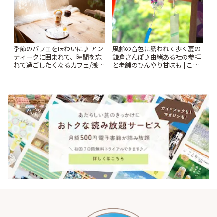
風鈴の音色に誘われて歩く夏の
季節のパフェを味わいに♪ アン
鎌倉さんぽ♪由緒ある社の参拝
ティークに囲まれて、時間を忘
と老舗のひんやり甘味も | こと
れて過ごしたくなるカフェ/浅草
りっぷ
「annorum cafe」 | ことりっぷ