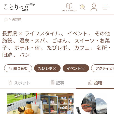
ガイド・マガジン
長野県
長野県
×
ライフスタイル
、
イベント
、
その他
施設
、
温泉・スパ
、
ごはん
、
スイーツ・お菓
子
、
ホテル・宿
、
たびレポ
、
カフェ
、
名所・
旧跡
、
パン
絞り込む
たびレポ
イベント
アクティビ
スポット
記事
投稿