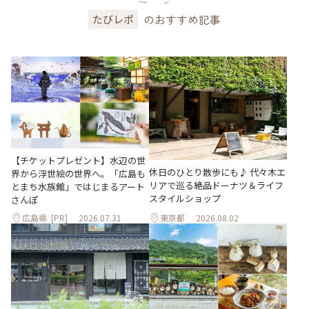
のおすすめ記事
たびレポ
【チケットプレゼント】水辺の世
休日のひとり散歩にも♪ 代々木エ
界から浮世絵の世界へ。「広島も
リアで巡る絶品ドーナツ＆ライフ
とまち水族館」ではじまるアート
スタイルショップ
さんぽ
広島県
[PR]
2026.07.31
東京都
2026.08.02