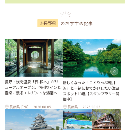
のおすすめ記事
長野県
長野・浅間温泉「界 松本」がリニ
新しくなった「ことりっぷ軽井
ューアルオープン。信州ワインと
沢」と一緒におでかけしたい注目
音楽に浸るエレガントな湯宿へ
スポット13選【スタンプラリー開
催中】
長野県
[PR]
2026.08.05
長野県
2026.08.05