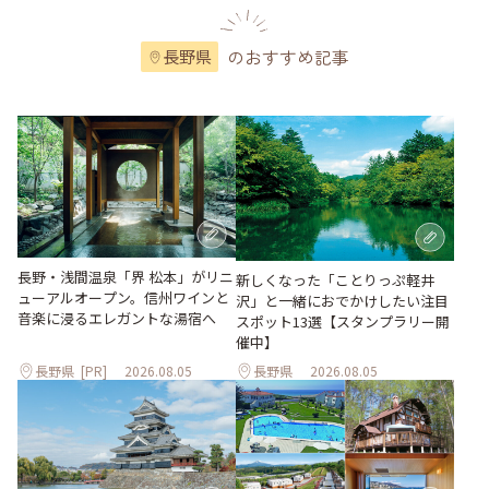
のおすすめ記事
長野県
長野・浅間温泉「界 松本」がリニ
新しくなった「ことりっぷ軽井
ューアルオープン。信州ワインと
沢」と一緒におでかけしたい注目
音楽に浸るエレガントな湯宿へ
スポット13選【スタンプラリー開
催中】
長野県
[PR]
2026.08.05
長野県
2026.08.05