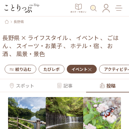
ガイド・マガジン
長野県
長野県
×
ライフスタイル
、
イベント
、
ごは
ん
、
スイーツ・お菓子
、
ホテル・宿
、
お
酒
、
風景・景色
絞り込む
たびレポ
イベント
アクティビテ
スポット
記事
投稿