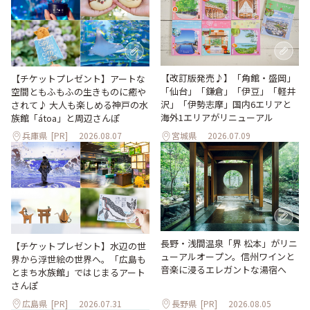
【改訂版発売♪】「角館・盛岡」
【チケットプレゼント】アートな
「仙台」「鎌倉」「伊豆」「軽井
空間ともふもふの生きものに癒や
沢」「伊勢志摩」国内6エリアと
されて♪ 大人も楽しめる神戸の水
海外1エリアがリニューアル
族館「átoa」と周辺さんぽ
兵庫県
[PR]
2026.08.07
宮城県
2026.07.09
長野・浅間温泉「界 松本」がリニ
【チケットプレゼント】水辺の世
ューアルオープン。信州ワインと
界から浮世絵の世界へ。「広島も
音楽に浸るエレガントな湯宿へ
とまち水族館」ではじまるアート
さんぽ
広島県
[PR]
2026.07.31
長野県
[PR]
2026.08.05