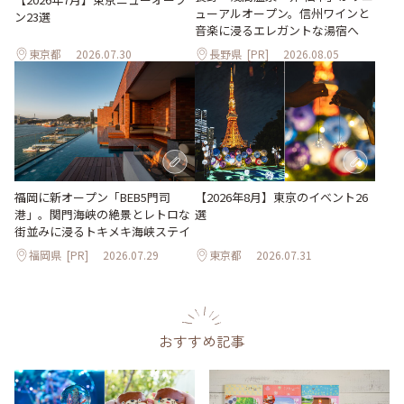
ューアルオープン。信州ワインと
ン23選
音楽に浸るエレガントな湯宿へ
東京都
2026.07.30
長野県
[PR]
2026.08.05
【2026年8月】東京のイベント26
福岡に新オープン「BEB5門司
選
港」。関門海峡の絶景とレトロな
街並みに浸るトキメキ海峡ステイ
福岡県
[PR]
2026.07.29
東京都
2026.07.31
おすすめ記事