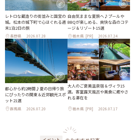
レトロな蔵造りの街並みと国宝の
自由気ままな夏旅へ♪プールや
城。松本の城下町で心ほぐれる週
BBQが楽しめる、爽快な森のコテ
末1泊2日の旅
ージ＆リゾート15選
長野県
2026.07.28
栃木県
[PR]
2026.07.24
大人のご褒美温泉宿＆ヴィラ15
都心から約2時間♪夏の日帰り旅
選。客室露天風呂や美食に癒やさ
にぴったりの関東＆近郊観光スポ
れる滞在を
ット21選
群馬県
2026.07.20
栃木県
[PR]
2026.07.17
イベント