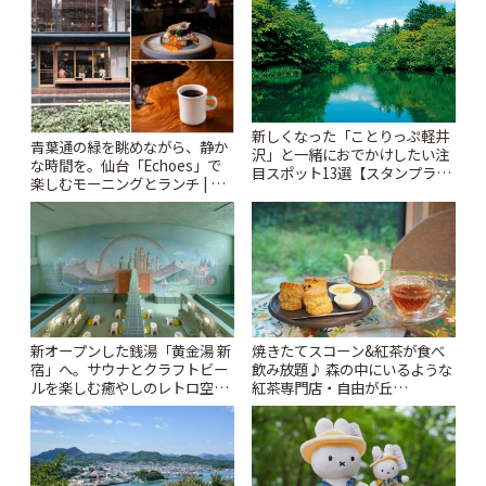
新しくなった「ことりっぷ軽井
青葉通の緑を眺めながら、静か
沢」と一緒におでかけしたい注
な時間を。仙台「Echoes」で
目スポット13選【スタンプラリ
楽しむモーニングとランチ | こ
ー開催中】 | ことりっぷ
とりっぷ
新オープンした銭湯「黄金湯 新
焼きたてスコーン&紅茶が食べ
宿」へ。サウナとクラフトビー
飲み放題♪ 森の中にいるような
ルを楽しむ癒やしのレトロ空間
紅茶専門店・自由が丘
| ことりっぷ
「YOTSUBA TEA」でのんびり
時間 | ことりっぷ