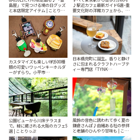
島屋」で見つける鳩の日グッズ
♪駅近カフェ最新ガイド6選~重
と本店限定アイテム | ことりっ
要文化財の洋館カフェから、改
ぷ
札すぐのレトロ喫茶まで~ | こと
りっぷ
日本橋兜町に誕生。香りと静け
カスタマイズも楽しい!約500種
さに包まれるクラフトハーブテ
類の可愛いワッペンキーホルダ
ィー専門店「TYNK
ーがずらり。小平市
Kabutocho」 | ことりっぷ
「Kimamaya T&K」 | ことりっ
ぷ
風鈴の音色に誘われて歩く夏の
公園ビューから川床テラスま
鎌倉さんぽ♪由緒ある社の参拝
で。緑に癒される大阪のカフェ5
と老舗のひんやり甘味も | こと
選 | ことりっぷ
りっぷ