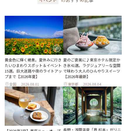
のおすすめ記事
黄金色に輝く絶景。夏休みに行き
夏のご褒美に♪東京ホテル限定か
たいひまわりスポット＆イベント
き氷41選。ラグジュアリーな空間
15選。巨大迷路や夜のライトアッ
で味わう大人のひんやりスイーツ
プまで【2026年夏】
【2026年最新】
全国
2026.08.01
東京都
2026.08.04
長野・浅間温泉「界 松本」がリニ
【2026年7月】東京ニューオープ