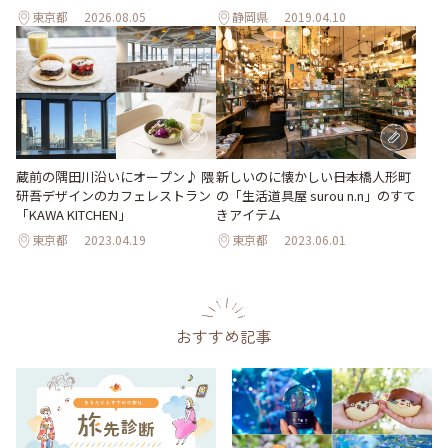
東京都
2026.08.05
静岡県
2019.04.10
蔵前の隅田川沿いにオープン♪ 隈
新しいのに懐かしい――日本橋人形町
研吾デザインのカフェレストラン
の「生活道具屋 surou n.n」のすて
「KAWA KITCHEN」
きアイテム
東京都
2023.04.19
東京都
2023.06.01
おすすめ記事