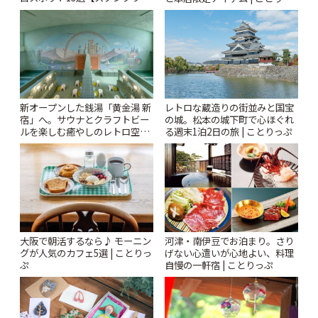
ー開催中】 | ことりっぷ
ぷ
新オープンした銭湯「黄金湯 新
レトロな蔵造りの街並みと国宝
宿」へ。サウナとクラフトビー
の城。松本の城下町で心ほぐれ
ルを楽しむ癒やしのレトロ空間
る週末1泊2日の旅 | ことりっぷ
| ことりっぷ
大阪で朝活するなら♪ モーニン
河津・南伊豆でお泊まり。さり
グが人気のカフェ5選 | ことりっ
げない心遣いが心地よい、料理
ぷ
自慢の一軒宿 | ことりっぷ