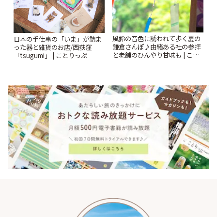
風鈴の音色に誘われて歩く夏の
日本の手仕事の「いま」が詰ま
鎌倉さんぽ♪由緒ある社の参拝
った器と雑貨のお店/西荻窪
と老舗のひんやり甘味も | こと
「tsugumi」 | ことりっぷ
りっぷ