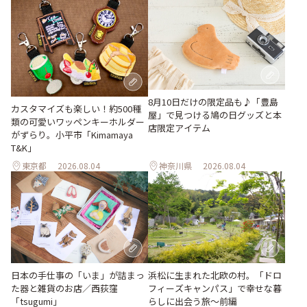
8月10日だけの限定品も♪「豊島
カスタマイズも楽しい！約500種
屋」で見つける鳩の日グッズと本
類の可愛いワッペンキーホルダー
店限定アイテム
がずらり。小平市「Kimamaya
T&K」
東京都
2026.08.04
神奈川県
2026.08.04
日本の手仕事の「いま」が詰まっ
浜松に生まれた北欧の村。「ドロ
た器と雑貨のお店／西荻窪
フィーズキャンパス」で幸せな暮
「tsugumi」
らしに出会う旅～前編