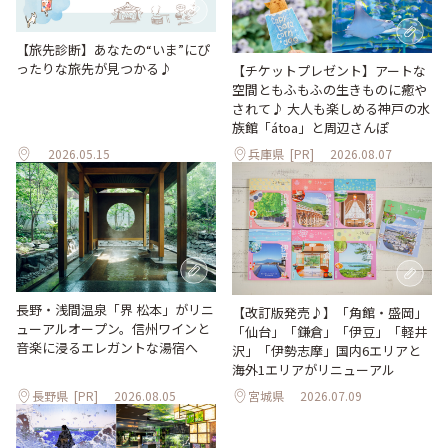
【旅先診断】あなたの“いま”にぴ
ったりな旅先が見つかる♪
【チケットプレゼント】アートな
空間ともふもふの生きものに癒や
されて♪ 大人も楽しめる神戸の水
族館「átoa」と周辺さんぽ
2026.05.15
兵庫県
[PR]
2026.08.07
長野・浅間温泉「界 松本」がリニ
【改訂版発売♪】「角館・盛岡」
ューアルオープン。信州ワインと
「仙台」「鎌倉」「伊豆」「軽井
音楽に浸るエレガントな湯宿へ
沢」「伊勢志摩」国内6エリアと
海外1エリアがリニューアル
長野県
[PR]
2026.08.05
宮城県
2026.07.09