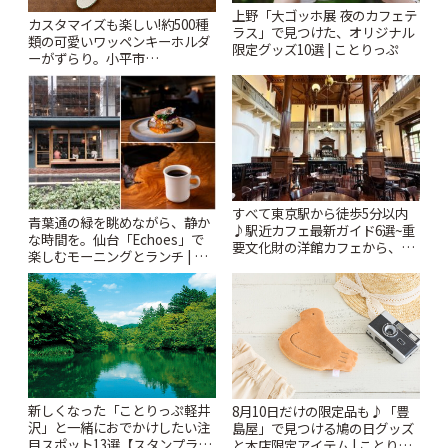
上野「大ゴッホ展 夜のカフェテ
カスタマイズも楽しい!約500種
ラス」で見つけた、オリジナル
類の可愛いワッペンキーホルダ
限定グッズ10選 | ことりっぷ
ーがずらり。小平市
「Kimamaya T&K」 | ことりっ
ぷ
すべて東京駅から徒歩5分以内
青葉通の緑を眺めながら、静か
♪駅近カフェ最新ガイド6選~重
な時間を。仙台「Echoes」で
要文化財の洋館カフェから、改
楽しむモーニングとランチ | こ
札すぐのレトロ喫茶まで~ | こと
とりっぷ
りっぷ
新しくなった「ことりっぷ軽井
8月10日だけの限定品も♪「豊
沢」と一緒におでかけしたい注
島屋」で見つける鳩の日グッズ
目スポット13選【スタンプラリ
と本店限定アイテム | ことりっ