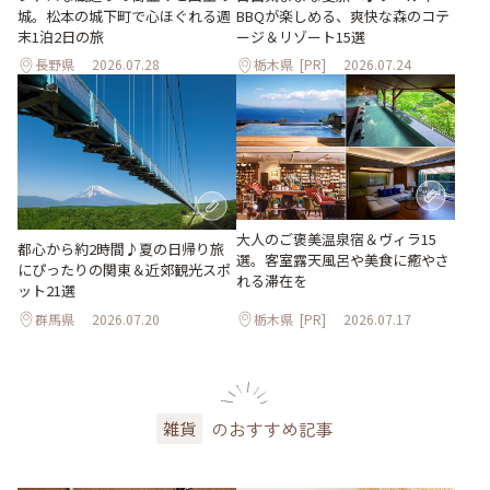
城。松本の城下町で心ほぐれる週
BBQが楽しめる、爽快な森のコテ
末1泊2日の旅
ージ＆リゾート15選
長野県
2026.07.28
栃木県
[PR]
2026.07.24
大人のご褒美温泉宿＆ヴィラ15
都心から約2時間♪夏の日帰り旅
選。客室露天風呂や美食に癒やさ
にぴったりの関東＆近郊観光スポ
れる滞在を
ット21選
群馬県
2026.07.20
栃木県
[PR]
2026.07.17
のおすすめ記事
雑貨