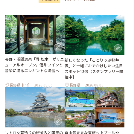
長野・浅間温泉「界 松本」がリニ
新しくなった「ことりっぷ軽井
ューアルオープン。信州ワインと
沢」と一緒におでかけしたい注目
音楽に浸るエレガントな湯宿へ
スポット13選【スタンプラリー開
催中】
長野県
[PR]
2026.08.05
長野県
2026.08.05
レトロな蔵造りの街並みと国宝の
自由気ままな夏旅へ♪プールや