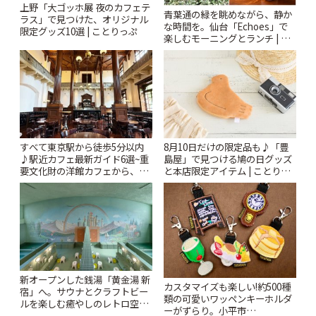
上野「大ゴッホ展 夜のカフェテ
青葉通の緑を眺めながら、静か
ラス」で見つけた、オリジナル
な時間を。仙台「Echoes」で
限定グッズ10選 | ことりっぷ
楽しむモーニングとランチ | こ
とりっぷ
すべて東京駅から徒歩5分以内
8月10日だけの限定品も♪「豊
♪駅近カフェ最新ガイド6選~重
島屋」で見つける鳩の日グッズ
要文化財の洋館カフェから、改
と本店限定アイテム | ことりっ
札すぐのレトロ喫茶まで~ | こと
ぷ
りっぷ
新オープンした銭湯「黄金湯 新
カスタマイズも楽しい!約500種
宿」へ。サウナとクラフトビー
類の可愛いワッペンキーホルダ
ルを楽しむ癒やしのレトロ空間
ーがずらり。小平市
| ことりっぷ