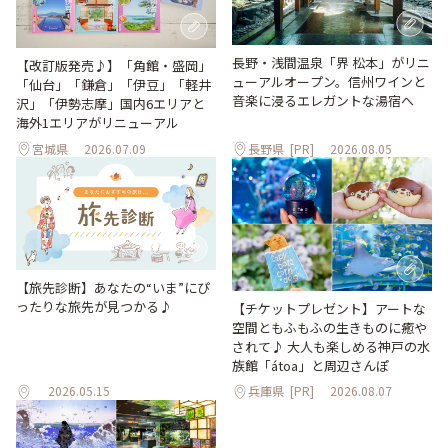
長野・浅間温泉「界 松本」がリニ
【改訂版発売♪】「角館・盛岡」
ューアルオープン。信州ワインと
「仙台」「鎌倉」「伊豆」「軽井
音楽に浸るエレガントな湯宿へ
沢」「伊勢志摩」国内6エリアと
海外1エリアがリニューアル
宮城県
2026.07.09
長野県
[PR]
2026.08.05
【旅先診断】あなたの“いま”にぴ
ったりな旅先が見つかる♪
【チケットプレゼント】アートな
空間ともふもふの生きものに癒や
されて♪ 大人も楽しめる神戸の水
族館「átoa」と周辺さんぽ
2026.05.15
兵庫県
[PR]
2026.08.07