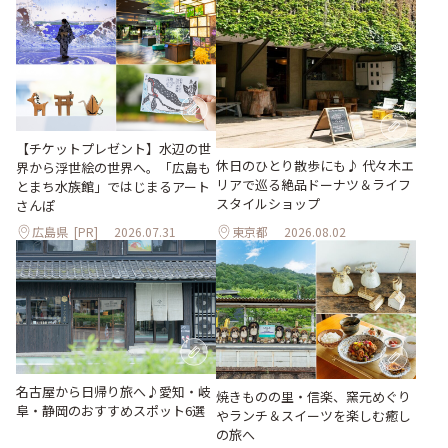
【チケットプレゼント】水辺の世
休日のひとり散歩にも♪ 代々木エ
界から浮世絵の世界へ。「広島も
リアで巡る絶品ドーナツ＆ライフ
とまち水族館」ではじまるアート
スタイルショップ
さんぽ
広島県
[PR]
2026.07.31
東京都
2026.08.02
名古屋から日帰り旅へ♪愛知・岐
焼きものの里・信楽、窯元めぐり
阜・静岡のおすすめスポット6選
やランチ＆スイーツを楽しむ癒し
の旅へ