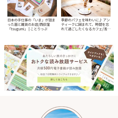
日本の手仕事の「いま」が詰ま
季節のパフェを味わいに♪ アン
った器と雑貨のお店/西荻窪
ティークに囲まれて、時間を忘
「tsugumi」 | ことりっぷ
れて過ごしたくなるカフェ/浅草
「annorum cafe」 | ことりっぷ