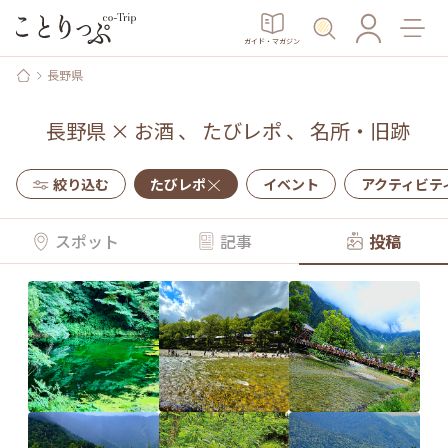
ガイド・マガジン
長野県
長野県
×
お酒
、
たびレポ
、
名所・旧跡
絞り込む
たびレポ
イベント
アクティビテ
スポット
記事
投稿