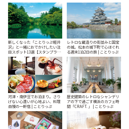
「Kimamaya T&K」 | ことりっ
ぷ
新しくなった「ことりっぷ軽井
レトロな蔵造りの街並みと国宝
沢」と一緒におでかけしたい注
の城。松本の城下町で心ほぐれ
目スポット13選【スタンプラリ
る週末1泊2日の旅 | ことりっぷ
ー開催中】 | ことりっぷ
河津・南伊豆でお泊まり。さり
歴史建築のレトロなシャンデリ
げない心遣いが心地よい、料理
アの下で過ごす横浜のカフェ時
自慢の一軒宿 | ことりっぷ
間「CRAFT. 」 | ことりっぷ