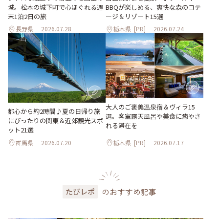
城。松本の城下町で心ほぐれる週
BBQが楽しめる、爽快な森のコテ
末1泊2日の旅
ージ＆リゾート15選
長野県
2026.07.28
栃木県
[PR]
2026.07.24
大人のご褒美温泉宿＆ヴィラ15
都心から約2時間♪夏の日帰り旅
選。客室露天風呂や美食に癒やさ
にぴったりの関東＆近郊観光スポ
れる滞在を
ット21選
群馬県
2026.07.20
栃木県
[PR]
2026.07.17
のおすすめ記事
たびレポ