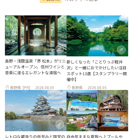
長野・浅間温泉「界 松本」がリニ
新しくなった「ことりっぷ軽井
ューアルオープン。信州ワインと
沢」と一緒におでかけしたい注目
音楽に浸るエレガントな湯宿へ
スポット13選【スタンプラリー開
催中】
長野県
[PR]
2026.08.05
長野県
2026.08.05
レトロな蔵造りの街並みと国宝の
自由気ままな夏旅へ♪プールや