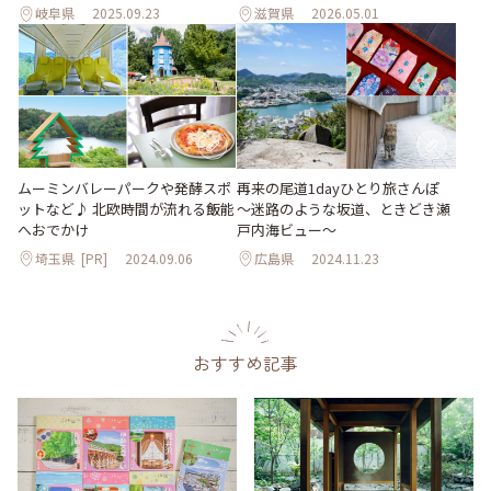
岐阜県
2025.09.23
滋賀県
2026.05.01
ムーミンバレーパークや発酵スポ
再来の尾道1dayひとり旅さんぽ
ットなど♪ 北欧時間が流れる飯能
～迷路のような坂道、ときどき瀬
へおでかけ
戸内海ビュー～
埼玉県
[PR]
2024.09.06
広島県
2024.11.23
おすすめ記事