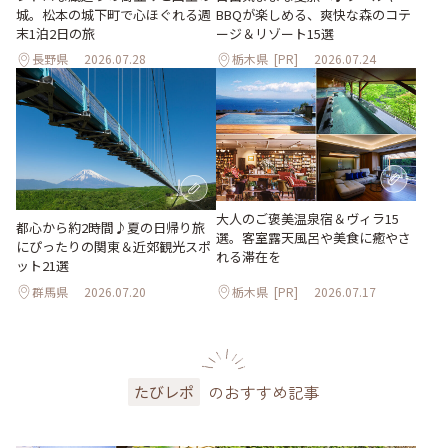
城。松本の城下町で心ほぐれる週
BBQが楽しめる、爽快な森のコテ
末1泊2日の旅
ージ＆リゾート15選
長野県
2026.07.28
栃木県
[PR]
2026.07.24
大人のご褒美温泉宿＆ヴィラ15
都心から約2時間♪夏の日帰り旅
選。客室露天風呂や美食に癒やさ
にぴったりの関東＆近郊観光スポ
れる滞在を
ット21選
群馬県
2026.07.20
栃木県
[PR]
2026.07.17
のおすすめ記事
たびレポ