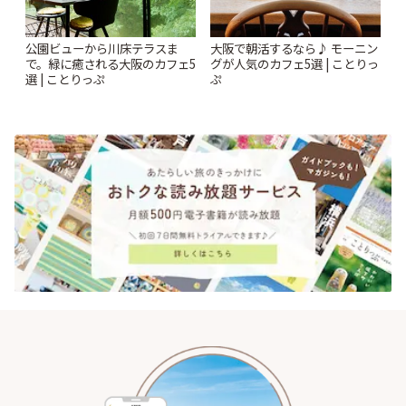
公園ビューから川床テラスま
大阪で朝活するなら♪ モーニン
で。緑に癒される大阪のカフェ5
グが人気のカフェ5選 | ことりっ
選 | ことりっぷ
ぷ