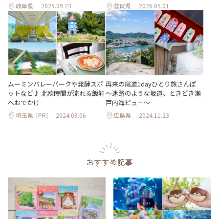
岐阜県
2025.09.23
滋賀県
2026.05.01
ムーミンバレーパークや発酵スポ
再来の尾道1dayひとり旅さんぽ
ットなど♪ 北欧時間が流れる飯能
～迷路のような坂道、ときどき瀬
へおでかけ
戸内海ビュー～
埼玉県
[PR]
2024.09.06
広島県
2024.11.23
おすすめ記事