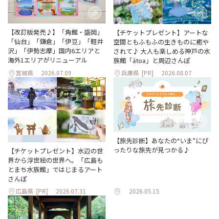
【改訂版発売♪】「角館・盛岡」
【チケットプレゼント】アートな
「仙台」「鎌倉」「伊豆」「軽井
空間ともふもふの生きものに癒や
沢」「伊勢志摩」国内6エリアと
されて♪ 大人も楽しめる神戸の水
海外1エリアがリニューアル
族館「átoa」と周辺さんぽ
宮城県
2026.07.09
兵庫県
[PR]
2026.08.07
【旅先診断】あなたの“いま”にぴ
ったりな旅先が見つかる♪
【チケットプレゼント】水辺の世
界から浮世絵の世界へ。「広島も
とまち水族館」ではじまるアート
さんぽ
広島県
[PR]
2026.07.31
2026.05.15