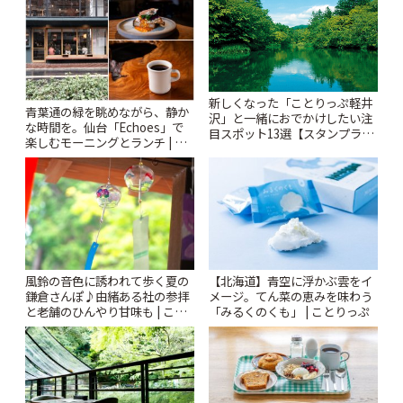
新しくなった「ことりっぷ軽井
青葉通の緑を眺めながら、静か
沢」と一緒におでかけしたい注
な時間を。仙台「Echoes」で
目スポット13選【スタンプラリ
楽しむモーニングとランチ | こ
ー開催中】 | ことりっぷ
とりっぷ
風鈴の音色に誘われて歩く夏の
【北海道】青空に浮かぶ雲をイ
鎌倉さんぽ♪由緒ある社の参拝
メージ。てん菜の恵みを味わう
と老舗のひんやり甘味も | こと
「みるくのくも」 | ことりっぷ
りっぷ