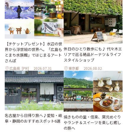
【チケットプレゼント】水辺の世
休日のひとり散歩にも♪ 代々木エ
界から浮世絵の世界へ。「広島も
リアで巡る絶品ドーナツ＆ライフ
とまち水族館」ではじまるアート
スタイルショップ
さんぽ
広島県
[PR]
2026.07.31
東京都
2026.08.02
名古屋から日帰り旅へ♪愛知・岐
焼きものの里・信楽、窯元めぐり
阜・静岡のおすすめスポット6選
やランチ＆スイーツを楽しむ癒し
の旅へ