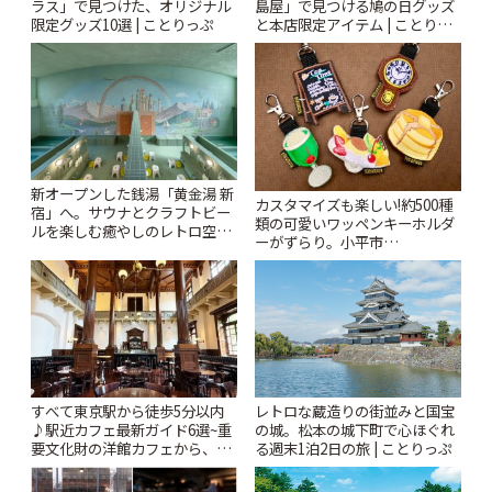
ラス」で見つけた、オリジナル
島屋」で見つける鳩の日グッズ
限定グッズ10選 | ことりっぷ
と本店限定アイテム | ことりっ
ぷ
新オープンした銭湯「黄金湯 新
カスタマイズも楽しい!約500種
宿」へ。サウナとクラフトビー
類の可愛いワッペンキーホルダ
ルを楽しむ癒やしのレトロ空間
ーがずらり。小平市
| ことりっぷ
「Kimamaya T&K」 | ことりっ
ぷ
すべて東京駅から徒歩5分以内
レトロな蔵造りの街並みと国宝
♪駅近カフェ最新ガイド6選~重
の城。松本の城下町で心ほぐれ
要文化財の洋館カフェから、改
る週末1泊2日の旅 | ことりっぷ
札すぐのレトロ喫茶まで~ | こと
りっぷ