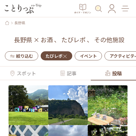
ガイド・マガジン
長野県
長野県
×
お酒
、
たびレポ
、
その他施設
絞り込む
たびレポ
イベント
アクティビテ
スポット
記事
投稿