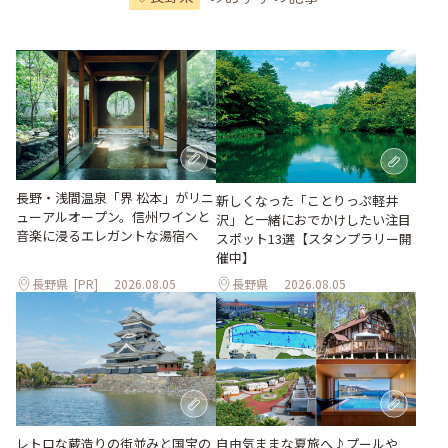
長野・浅間温泉「界 松本」がリニ
新しくなった「ことりっぷ軽井
ューアルオープン。信州ワインと
沢」と一緒におでかけしたい注目
音楽に浸るエレガントな湯宿へ
スポット13選【スタンプラリー開
催中】
長野県
[PR]
2026.08.05
長野県
2026.08.05
レトロな蔵造りの街並みと国宝の
自由気ままな夏旅へ♪プールや