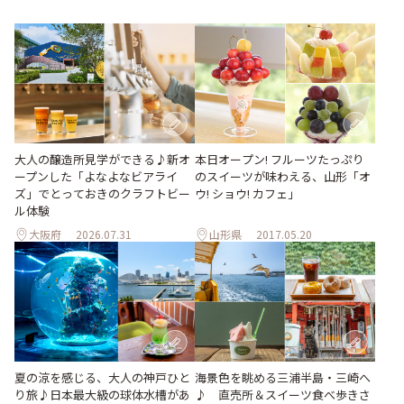
大人の醸造所見学ができる♪新オ
本日オープン! フルーツたっぷり
ープンした「よなよなビアライ
のスイーツが味わえる、山形「オ
ズ」でとっておきのクラフトビー
ウ! ショウ! カフェ」
ル体験
大阪府
2026.07.31
山形県
2017.05.20
夏の涼を感じる、大人の神戸ひと
海景色を眺める三浦半島・三崎へ
り旅♪日本最大級の球体水槽があ
♪ 直売所＆スイーツ食べ歩きさ