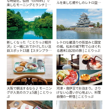
な時間を。仙台「Echoes」で
ルを楽しむ癒やしのレトロ空間
楽しむモーニングとランチ | こ
| ことりっぷ
とりっぷ
新しくなった「ことりっぷ軽井
レトロな蔵造りの街並みと国宝
沢」と一緒におでかけしたい注
の城。松本の城下町で心ほぐれ
目スポット13選【スタンプラリ
る週末1泊2日の旅 | ことりっぷ
ー開催中】 | ことりっぷ
大阪で朝活するなら♪ モーニン
河津・南伊豆でお泊まり。さり
グが人気のカフェ5選 | ことりっ
げない心遣いが心地よい、料理
ぷ
自慢の一軒宿 | ことりっぷ