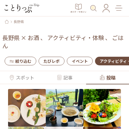
ガイド・マガジン
長野県
長野県
×
お酒
、
アクティビティ・体験
、
ごは
ん
絞り込む
たびレポ
イベント
アクティビティ
スポット
記事
投稿