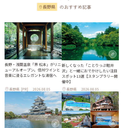
のおすすめ記事
長野県
長野・浅間温泉「界 松本」がリニ
新しくなった「ことりっぷ軽井
ューアルオープン。信州ワインと
沢」と一緒におでかけしたい注目
音楽に浸るエレガントな湯宿へ
スポット13選【スタンプラリー開
催中】
長野県
[PR]
2026.08.05
長野県
2026.08.05