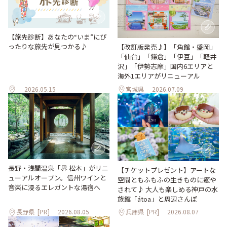
【旅先診断】あなたの“いま”にぴ
ったりな旅先が見つかる♪
【改訂版発売♪】「角館・盛岡」
「仙台」「鎌倉」「伊豆」「軽井
沢」「伊勢志摩」国内6エリアと
海外1エリアがリニューアル
2026.05.15
宮城県
2026.07.09
長野・浅間温泉「界 松本」がリニ
【チケットプレゼント】アートな
ューアルオープン。信州ワインと
空間ともふもふの生きものに癒や
音楽に浸るエレガントな湯宿へ
されて♪ 大人も楽しめる神戸の水
族館「átoa」と周辺さんぽ
長野県
[PR]
2026.08.05
兵庫県
[PR]
2026.08.07