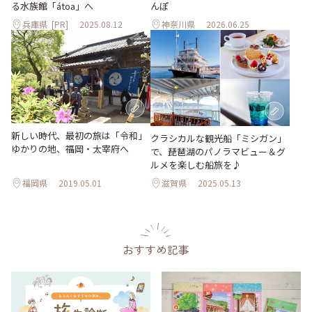
る水族館「átoa」へ
んぽ
兵庫県
[PR]
2025.08.12
神奈川県
2026.06.25
新しい時代、最初の旅は「令和」
クラシカルな観光船「ミシガン」
ゆかりの地、福岡・太宰府へ
で、琵琶湖のパノラマビュー＆グ
ルメを楽しむ船旅を♪
福岡県
2019.05.01
滋賀県
2025.05.13
おすすめ記事