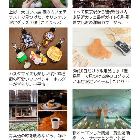
上野「大ゴッホ展 夜のカフェテ
すべて東京駅から徒歩5分以内
ラス」で見つけた、オリジナル
♪駅近カフェ最新ガイド6選~重
限定グッズ10選 | ことりっぷ
要文化財の洋館カフェから、改
札すぐのレトロ喫茶まで~ | こと
りっぷ
8月10日だけの限定品も♪「豊
カスタマイズも楽しい!約500種
島屋」で見つける鳩の日グッズ
類の可愛いワッペンキーホルダ
と本店限定アイテム | ことりっ
ーがずらり。小平市
ぷ
「Kimamaya T&K」 | ことりっ
ぷ
新オープンした銭湯「黄金湯 新
青葉通の緑を眺めながら、静か
宿」へ。サウナとクラフトビー