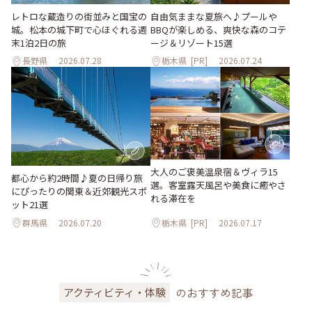
レトロな蔵造りの街並みと国宝の
自由気ままな夏旅へ♪プールや
城。松本の城下町で心ほぐれる週
BBQが楽しめる、爽快な森のコテ
末1泊2日の旅
ージ＆リゾート15選
長野県
2026.07.28
栃木県
[PR]
2026.07.24
大人のご褒美温泉宿＆ヴィラ15
都心から約2時間♪夏の日帰り旅
選。客室露天風呂や美食に癒やさ
にぴったりの関東＆近郊観光スポ
れる滞在を
ット21選
群馬県
2026.07.20
栃木県
[PR]
2026.07.17
のおすすめ記事
アクティビティ・体験