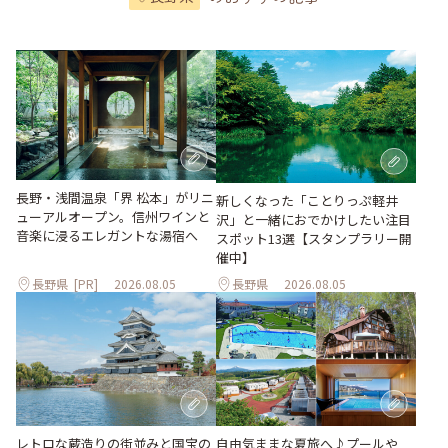
長野・浅間温泉「界 松本」がリニ
新しくなった「ことりっぷ軽井
ューアルオープン。信州ワインと
沢」と一緒におでかけしたい注目
音楽に浸るエレガントな湯宿へ
スポット13選【スタンプラリー開
催中】
長野県
[PR]
2026.08.05
長野県
2026.08.05
レトロな蔵造りの街並みと国宝の
自由気ままな夏旅へ♪プールや