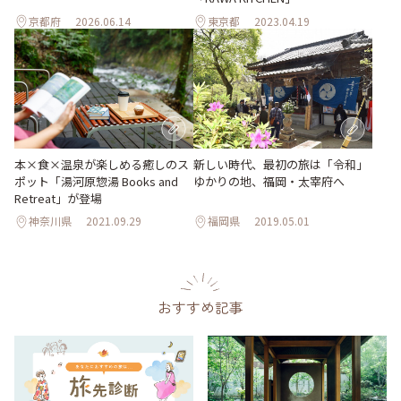
京都府
2026.06.14
東京都
2023.04.19
本×食×温泉が楽しめる癒しのス
新しい時代、最初の旅は「令和」
ポット「湯河原惣湯 Books and
ゆかりの地、福岡・太宰府へ
Retreat」が登場
神奈川県
2021.09.29
福岡県
2019.05.01
おすすめ記事