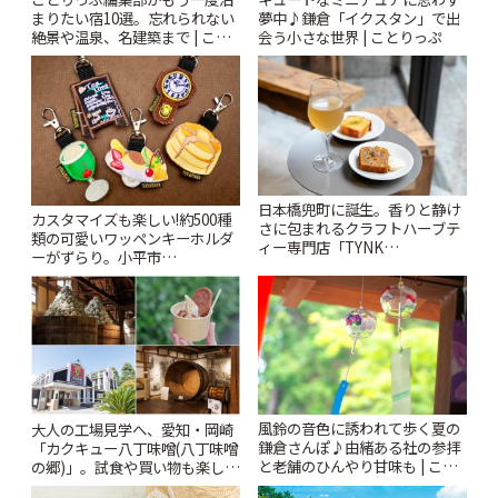
まりたい宿10選。忘れられない
夢中♪鎌倉「イクスタン」で出
絶景や温泉、名建築まで | こと
会う小さな世界 | ことりっぷ
りっぷ
日本橋兜町に誕生。香りと静け
カスタマイズも楽しい!約500種
さに包まれるクラフトハーブテ
類の可愛いワッペンキーホルダ
ィー専門店「TYNK
ーがずらり。小平市
Kabutocho」 | ことりっぷ
「Kimamaya T&K」 | ことりっ
ぷ
風鈴の音色に誘われて歩く夏の
大人の工場見学へ、愛知・岡崎
鎌倉さんぽ♪由緒ある社の参拝
「カクキュー八丁味噌(八丁味噌
と老舗のひんやり甘味も | こと
の郷)」。試食や買い物も楽しみ
りっぷ
♪ | ことりっぷ