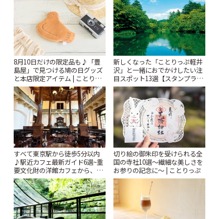
新しくなった「ことりっぷ軽井
8月10日だけの限定品も♪「豊
沢」と一緒におでかけしたい注
島屋」で見つける鳩の日グッズ
目スポット13選【スタンプラリ
と本店限定アイテム | ことりっ
ー開催中】 | ことりっぷ
ぷ
すべて東京駅から徒歩5分以内
切り絵の御朱印を受けられる全
♪駅近カフェ最新ガイド6選~重
国の寺社10選〜繊細な美しさを
要文化財の洋館カフェから、改
お参りの記念に〜 | ことりっぷ
札すぐのレトロ喫茶まで~ | こと
りっぷ