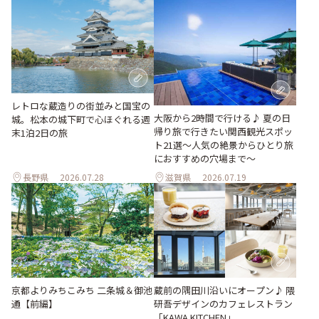
レトロな蔵造りの街並みと国宝の
大阪から2時間で行ける♪ 夏の日
城。松本の城下町で心ほぐれる週
帰り旅で行きたい関西観光スポッ
末1泊2日の旅
ト21選～人気の絶景からひとり旅
におすすめの穴場まで～
長野県
2026.07.28
滋賀県
2026.07.19
京都よりみちこみち 二条城＆御池
蔵前の隅田川沿いにオープン♪ 隈
通【前編】
研吾デザインのカフェレストラン
「KAWA KITCHEN」