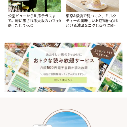
公園ビューから川床テラスま
東京&横浜で見つけた、ミルク
で。緑に癒される大阪のカフェ5
ティーの美味しいお店6選~心ほ
選 | ことりっぷ
どける濃厚なコクと香りに癒や
されるティータイム~ | ことりっ
ぷ