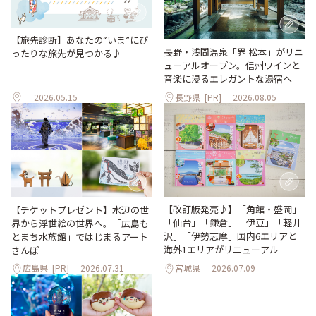
【旅先診断】あなたの“いま”にぴ
長野・浅間温泉「界 松本」がリニ
ったりな旅先が見つかる♪
ューアルオープン。信州ワインと
音楽に浸るエレガントな湯宿へ
2026.05.15
長野県
[PR]
2026.08.05
【改訂版発売♪】「角館・盛岡」
【チケットプレゼント】水辺の世
「仙台」「鎌倉」「伊豆」「軽井
界から浮世絵の世界へ。「広島も
沢」「伊勢志摩」国内6エリアと
とまち水族館」ではじまるアート
海外1エリアがリニューアル
さんぽ
広島県
[PR]
2026.07.31
宮城県
2026.07.09