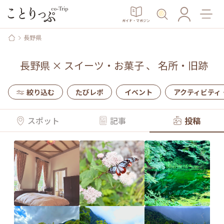
ガイド・マガジン
長野県
長野県
×
スイーツ・お菓子
、
名所・旧跡
絞り込む
たびレポ
イベント
アクティビティ
スポット
記事
投稿