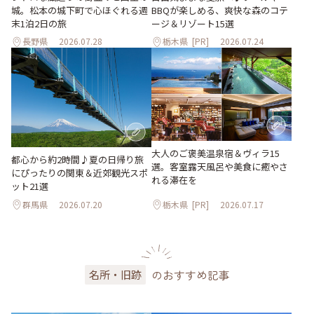
城。松本の城下町で心ほぐれる週
BBQが楽しめる、爽快な森のコテ
末1泊2日の旅
ージ＆リゾート15選
長野県
2026.07.28
栃木県
[PR]
2026.07.24
大人のご褒美温泉宿＆ヴィラ15
都心から約2時間♪夏の日帰り旅
選。客室露天風呂や美食に癒やさ
にぴったりの関東＆近郊観光スポ
れる滞在を
ット21選
群馬県
2026.07.20
栃木県
[PR]
2026.07.17
のおすすめ記事
名所・旧跡