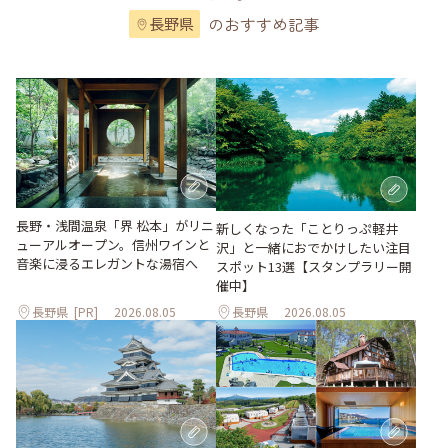
のおすすめ記事
長野県
長野・浅間温泉「界 松本」がリニ
新しくなった「ことりっぷ軽井
ューアルオープン。信州ワインと
沢」と一緒におでかけしたい注目
音楽に浸るエレガントな湯宿へ
スポット13選【スタンプラリー開
催中】
長野県
[PR]
2026.08.05
長野県
2026.08.05