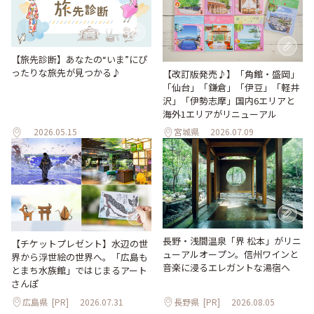
【旅先診断】あなたの“いま”にぴ
ったりな旅先が見つかる♪
【改訂版発売♪】「角館・盛岡」
「仙台」「鎌倉」「伊豆」「軽井
沢」「伊勢志摩」国内6エリアと
海外1エリアがリニューアル
2026.05.15
宮城県
2026.07.09
長野・浅間温泉「界 松本」がリニ
【チケットプレゼント】水辺の世
ューアルオープン。信州ワインと
界から浮世絵の世界へ。「広島も
音楽に浸るエレガントな湯宿へ
とまち水族館」ではじまるアート
さんぽ
広島県
[PR]
2026.07.31
長野県
[PR]
2026.08.05