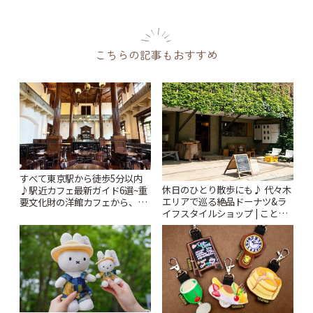
こちらの記事もおすすめ
すべて東京駅から徒歩5分以内
休日のひとり散歩にも♪ 代々木
♪駅近カフェ最新ガイド6選~重
エリアで巡る絶品ドーナツ&ラ
要文化財の洋館カフェから、改
イフスタイルショップ | ことり
札すぐのレトロ喫茶まで~ | こと
っぷ
りっぷ