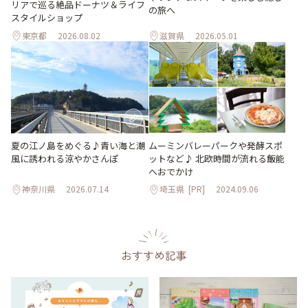
リアで巡る絶品ドーナツ＆ライフ
の旅へ
スタイルショップ
東京都
2026.08.02
滋賀県
2026.05.01
夏の江ノ島をめぐる♪青い海と潮
ムーミンバレーパークや発酵スポ
風に誘われる涼やかさんぽ
ットなど♪ 北欧時間が流れる飯能
へおでかけ
神奈川県
2026.07.14
埼玉県
[PR]
2024.09.06
おすすめ記事