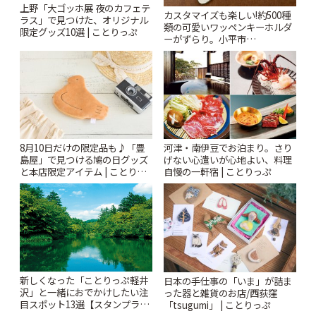
上野「大ゴッホ展 夜のカフェテ
カスタマイズも楽しい!約500種
ラス」で見つけた、オリジナル
類の可愛いワッペンキーホルダ
限定グッズ10選 | ことりっぷ
ーがずらり。小平市
「Kimamaya T&K」 | ことりっ
ぷ
8月10日だけの限定品も♪「豊
河津・南伊豆でお泊まり。さり
島屋」で見つける鳩の日グッズ
げない心遣いが心地よい、料理
と本店限定アイテム | ことりっ
自慢の一軒宿 | ことりっぷ
ぷ
新しくなった「ことりっぷ軽井
日本の手仕事の「いま」が詰ま
沢」と一緒におでかけしたい注
った器と雑貨のお店/西荻窪
目スポット13選【スタンプラリ
「tsugumi」 | ことりっぷ