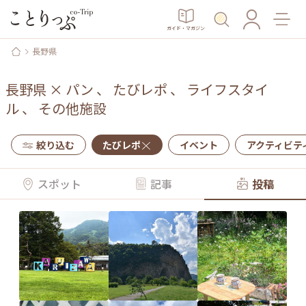
ガイド・マガジン
長野県
長野県
×
パン
、
たびレポ
、
ライフスタイ
ル
、
その他施設
絞り込む
たびレポ
イベント
アクティビテ
スポット
記事
投稿