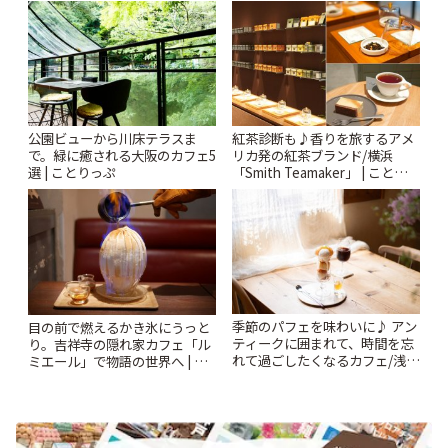
ー開催中】 | ことりっぷ
公園ビューから川床テラスま
紅茶診断も♪香りを旅するアメ
で。緑に癒される大阪のカフェ5
リカ発の紅茶ブランド/横浜
選 | ことりっぷ
「Smith Teamaker」 | ことりっ
ぷ
季節のパフェを味わいに♪ アン
目の前で燃えるかき氷にうっと
ティークに囲まれて、時間を忘
り。吉祥寺の隠れ家カフェ「ル
れて過ごしたくなるカフェ/浅草
ミエール」で物語の世界へ | こ
「annorum cafe」 | ことりっぷ
とりっぷ