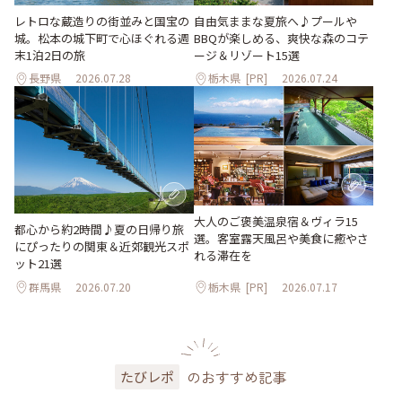
レトロな蔵造りの街並みと国宝の
自由気ままな夏旅へ♪プールや
城。松本の城下町で心ほぐれる週
BBQが楽しめる、爽快な森のコテ
末1泊2日の旅
ージ＆リゾート15選
長野県
2026.07.28
栃木県
[PR]
2026.07.24
大人のご褒美温泉宿＆ヴィラ15
都心から約2時間♪夏の日帰り旅
選。客室露天風呂や美食に癒やさ
にぴったりの関東＆近郊観光スポ
れる滞在を
ット21選
群馬県
2026.07.20
栃木県
[PR]
2026.07.17
のおすすめ記事
たびレポ