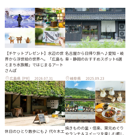
【チケットプレゼント】水辺の世
名古屋から日帰り旅へ♪愛知・岐
界から浮世絵の世界へ。「広島も
阜・静岡のおすすめスポット6選
とまち水族館」ではじまるアート
さんぽ
広島県
[PR]
2026.07.31
岐阜県
2025.09.23
焼きものの里・信楽、窯元めぐり
休日のひとり散歩にも♪ 代々木エ
やランチ＆スイーツを楽しむ癒し