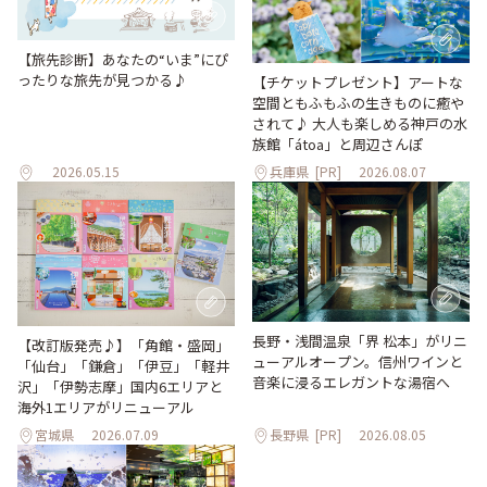
【旅先診断】あなたの“いま”にぴ
ったりな旅先が見つかる♪
【チケットプレゼント】アートな
空間ともふもふの生きものに癒や
されて♪ 大人も楽しめる神戸の水
族館「átoa」と周辺さんぽ
2026.05.15
兵庫県
[PR]
2026.08.07
長野・浅間温泉「界 松本」がリニ
【改訂版発売♪】「角館・盛岡」
ューアルオープン。信州ワインと
「仙台」「鎌倉」「伊豆」「軽井
音楽に浸るエレガントな湯宿へ
沢」「伊勢志摩」国内6エリアと
海外1エリアがリニューアル
宮城県
2026.07.09
長野県
[PR]
2026.08.05