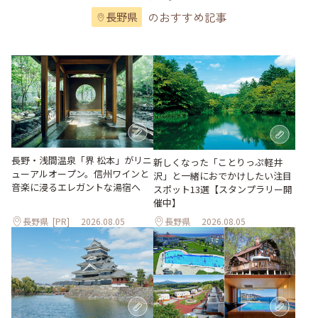
のおすすめ記事
長野県
長野・浅間温泉「界 松本」がリニ
新しくなった「ことりっぷ軽井
ューアルオープン。信州ワインと
沢」と一緒におでかけしたい注目
音楽に浸るエレガントな湯宿へ
スポット13選【スタンプラリー開
催中】
長野県
[PR]
2026.08.05
長野県
2026.08.05