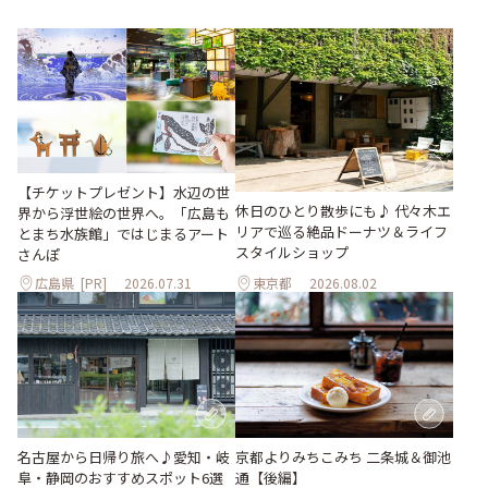
【チケットプレゼント】水辺の世
休日のひとり散歩にも♪ 代々木エ
界から浮世絵の世界へ。「広島も
リアで巡る絶品ドーナツ＆ライフ
とまち水族館」ではじまるアート
スタイルショップ
さんぽ
広島県
[PR]
2026.07.31
東京都
2026.08.02
名古屋から日帰り旅へ♪愛知・岐
京都よりみちこみち 二条城＆御池
阜・静岡のおすすめスポット6選
通【後編】