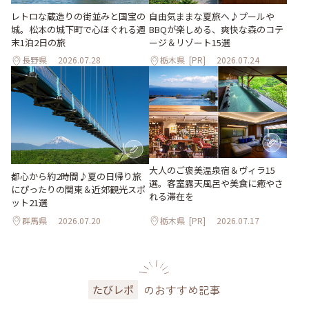
レトロな蔵造りの街並みと国宝の
自由気ままな夏旅へ♪プールや
城。松本の城下町で心ほぐれる週
BBQが楽しめる、爽快な森のコテ
末1泊2日の旅
ージ＆リゾート15選
長野県
2026.07.28
栃木県
[PR]
2026.07.24
大人のご褒美温泉宿＆ヴィラ15
都心から約2時間♪夏の日帰り旅
選。客室露天風呂や美食に癒やさ
にぴったりの関東＆近郊観光スポ
れる滞在を
ット21選
群馬県
2026.07.20
栃木県
[PR]
2026.07.17
のおすすめ記事
たびレポ