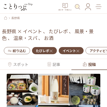
ガイド・マガジン
長野県
長野県
×
イベント
、
たびレポ
、
風景・景
色
、
温泉・スパ
、
お酒
絞り込む
たびレポ
イベント
アクティビ
スポット
記事
投稿