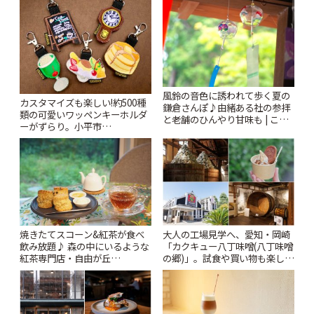
風鈴の音色に誘われて歩く夏の
カスタマイズも楽しい!約500種
鎌倉さんぽ♪由緒ある社の参拝
類の可愛いワッペンキーホルダ
と老舗のひんやり甘味も | こと
ーがずらり。小平市
りっぷ
「Kimamaya T&K」 | ことりっ
ぷ
焼きたてスコーン&紅茶が食べ
大人の工場見学へ、愛知・岡崎
飲み放題♪ 森の中にいるような
「カクキュー八丁味噌(八丁味噌
紅茶専門店・自由が丘
の郷)」。試食や買い物も楽しみ
「YOTSUBA TEA」でのんびり
♪ | ことりっぷ
時間 | ことりっぷ