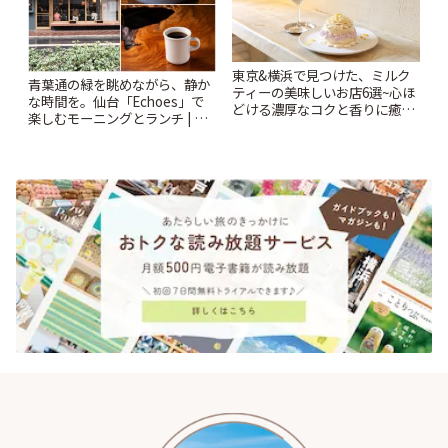
東京&横浜で見つけた、ミルク
青葉通の緑を眺めながら、静か
ティーの美味しいお店6選~心ほ
な時間を。仙台「Echoes」で
どける濃厚なコクと香りに癒や
楽しむモーニングとランチ | こ
されるティータイム~ | ことりっ
とりっぷ
ぷ