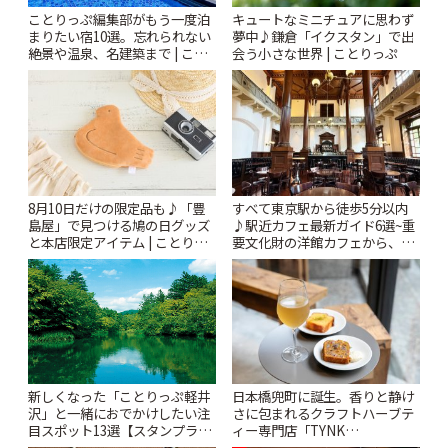
ことりっぷ編集部がもう一度泊
キュートなミニチュアに思わず
まりたい宿10選。忘れられない
夢中♪鎌倉「イクスタン」で出
絶景や温泉、名建築まで | こと
会う小さな世界 | ことりっぷ
りっぷ
8月10日だけの限定品も♪「豊
すべて東京駅から徒歩5分以内
島屋」で見つける鳩の日グッズ
♪駅近カフェ最新ガイド6選~重
と本店限定アイテム | ことりっ
要文化財の洋館カフェから、改
ぷ
札すぐのレトロ喫茶まで~ | こと
りっぷ
新しくなった「ことりっぷ軽井
日本橋兜町に誕生。香りと静け
沢」と一緒におでかけしたい注
さに包まれるクラフトハーブテ
目スポット13選【スタンプラリ
ィー専門店「TYNK
ー開催中】 | ことりっぷ
Kabutocho」 | ことりっぷ