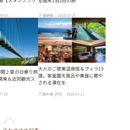
3選【スタンプラリ
る週末1泊2日の旅
08.05
長野県
2026.07.28
大人のご褒美温泉宿＆ヴィラ15
時間♪夏の日帰り旅
選。客室露天風呂や美食に癒や
関東＆近郊観光ス
される滞在を
07.20
栃木県
[PR]
2026.07.17