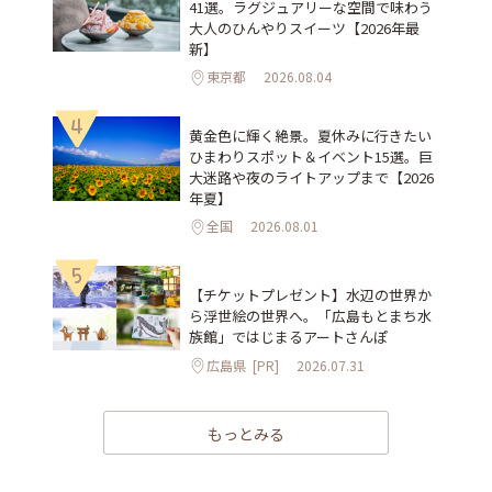
41選。ラグジュアリーな空間で味わう
大人のひんやりスイーツ【2026年最
新】
東京都
2026.08.04
4
黄金色に輝く絶景。夏休みに行きたい
ひまわりスポット＆イベント15選。巨
大迷路や夜のライトアップまで【2026
年夏】
全国
2026.08.01
5
【チケットプレゼント】水辺の世界か
ら浮世絵の世界へ。「広島もとまち水
族館」ではじまるアートさんぽ
広島県
[PR]
2026.07.31
もっとみる