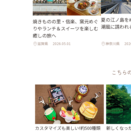
夏の江ノ島を
焼きものの里・信楽、窯元めぐ
潮風に誘われ
りやランチ＆スイーツを楽しむ
癒しの旅へ
滋賀県
2026.05.01
神奈川県
202
こちら
カスタマイズも楽しい!約500種類
新しくなっ