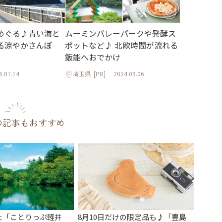
めぐる♪青い海と
ムーミンバレーパークや発酵ス
る涼やかさんぽ
ポットなど♪ 北欧時間が流れる
飯能へおでかけ
6.07.14
埼玉県
[PR]
2024.09.06
の記事もおすすめ
た「ことりっぷ軽井
8月10日だけの限定品も♪「豊島