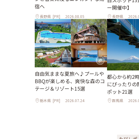
目スポット1
宿へ
ー開催中】
長野県
[PR]
2026.08.05
長野県
2026.
自由気ままな夏旅へ♪プールや
都心から約2
BBQが楽しめる、爽快な森のコ
にぴったりの
テージ＆リゾート15選
ポット21選
栃木県
[PR]
2026.07.24
群馬県
2026.
たびレポ