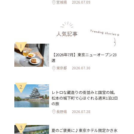
宮城県
2026.07.09
人気記事
1
【2026年7月】東京ニューオープン23
選
東京都
2026.07.30
2
レトロな蔵造りの街並みと国宝の城。
松本の城下町で心ほぐれる週末1泊2日
の旅
長野県
2026.07.28
3
夏のご褒美に♪東京ホテル限定かき氷