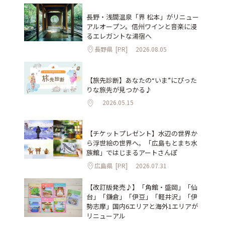
長野・浅間温泉「界 松本」がリニュー
アルオープン。信州ワインと音楽に浸
るエレガントな湯宿へ
長野県
[PR]
2026.08.05
【旅先診断】あなたの“いま”にぴった
りな旅先が見つかる♪
2026.05.15
【チケットプレゼント】水辺の世界か
ら浮世絵の世界へ。「広島もとまち水
族館」ではじまるアートさんぽ
広島県
[PR]
2026.07.31
【改訂版発売♪】「角館・盛岡」「仙
台」「鎌倉」「伊豆」「軽井沢」「伊
勢志摩」国内6エリアと海外1エリアが
リニューアル