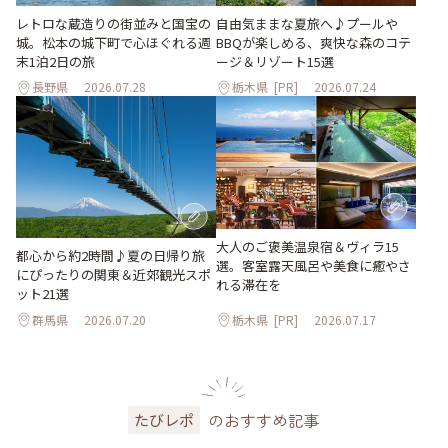
レトロな蔵造りの街並みと国宝の
自由気ままな夏旅へ♪プールや
城。松本の城下町で心ほぐれる週
BBQが楽しめる、爽快な森のコテ
末1泊2日の旅
ージ＆リゾート15選
長野県
2026.07.28
栃木県
[PR]
2026.07.24
大人のご褒美温泉宿＆ヴィラ15
都心から約2時間♪夏の日帰り旅
選。客室露天風呂や美食に癒やさ
にぴったりの関東＆近郊観光スポ
れる滞在を
ット21選
群馬県
2026.07.20
栃木県
[PR]
2026.07.17
のおすすめ記事
たびレポ