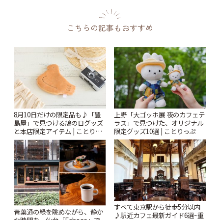
こちらの記事もおすすめ
8月10日だけの限定品も♪「豊
上野「大ゴッホ展 夜のカフェテ
島屋」で見つける鳩の日グッズ
ラス」で見つけた、オリジナル
と本店限定アイテム | ことりっ
限定グッズ10選 | ことりっぷ
ぷ
すべて東京駅から徒歩5分以内
青葉通の緑を眺めながら、静か
♪駅近カフェ最新ガイド6選~重
な時間を。仙台「Echoes」で