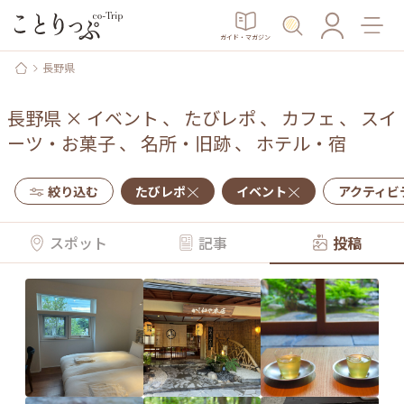
ガイド・マガジン
長野県
長野県
×
イベント
、
たびレポ
、
カフェ
、
スイ
ーツ・お菓子
、
名所・旧跡
、
ホテル・宿
絞り込む
たびレポ
イベント
アクティビ
スポット
記事
投稿