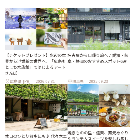
【チケットプレゼント】水辺の世
名古屋から日帰り旅へ♪愛知・岐
界から浮世絵の世界へ。「広島も
阜・静岡のおすすめスポット6選
とまち水族館」ではじまるアート
さんぽ
広島県
[PR]
2026.07.31
岐阜県
2025.09.23
焼きものの里・信楽、窯元めぐり
休日のひとり散歩にも♪ 代々木エ
やランチ＆スイーツを楽しむ癒し