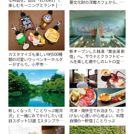
要文化財の洋館カフェから、改
楽しむモーニングとランチ | こ
札すぐのレトロ喫茶まで~ | こと
とりっぷ
りっぷ
新オープンした銭湯「黄金湯 新
カスタマイズも楽しい!約500種
宿」へ。サウナとクラフトビー
類の可愛いワッペンキーホルダ
ルを楽しむ癒やしのレトロ空間
ーがずらり。小平市
| ことりっぷ
「Kimamaya T&K」 | ことりっ
ぷ
新しくなった「ことりっぷ軽井
河津・南伊豆でお泊まり。さり
沢」と一緒におでかけしたい注
げない心遣いが心地よい、料理
目スポット13選【スタンプラリ
自慢の一軒宿 | ことりっぷ
ー開催中】 | ことりっぷ