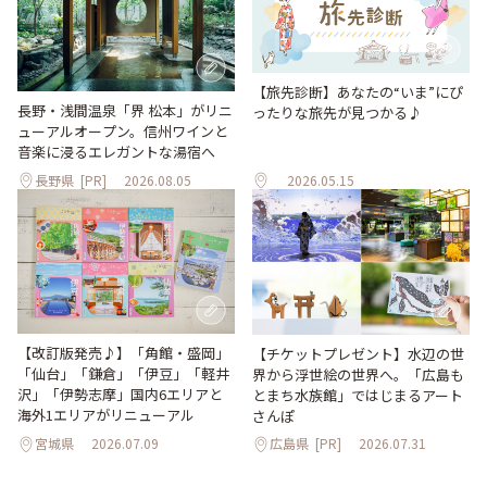
【旅先診断】あなたの“いま”にぴ
長野・浅間温泉「界 松本」がリニ
ったりな旅先が見つかる♪
ューアルオープン。信州ワインと
音楽に浸るエレガントな湯宿へ
長野県
[PR]
2026.08.05
2026.05.15
【改訂版発売♪】「角館・盛岡」
【チケットプレゼント】水辺の世
「仙台」「鎌倉」「伊豆」「軽井
界から浮世絵の世界へ。「広島も
沢」「伊勢志摩」国内6エリアと
とまち水族館」ではじまるアート
海外1エリアがリニューアル
さんぽ
宮城県
2026.07.09
広島県
[PR]
2026.07.31