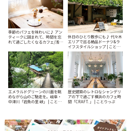
季節のパフェを味わいに♪ アン
休日のひとり散歩にも♪ 代々木
ティークに囲まれて、時間を忘
エリアで巡る絶品ドーナツ&ラ
れて過ごしたくなるカフェ/浅草
イフスタイルショップ | ことり
「annorum cafe」 | ことりっぷ
っぷ
エメラルドグリーンの川面を眺
歴史建築のレトロなシャンデリ
めながら山のご馳走を。岐阜・
アの下で過ごす横浜のカフェ時
中津川「岩魚の里 峡」 | ことり
間「CRAFT. 」 | ことりっぷ
っぷ