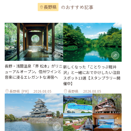
のおすすめ記事
長野県
長野・浅間温泉「界 松本」がリニ
新しくなった「ことりっぷ軽井
ューアルオープン。信州ワインと
沢」と一緒におでかけしたい注目
音楽に浸るエレガントな湯宿へ
スポット13選【スタンプラリー開
催中】
長野県
[PR]
2026.08.05
長野県
2026.08.05