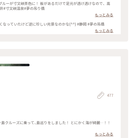
かも。 #静岡県#奥大井#寸又峡温泉#夢の吊り橋
もっとみる
なっていたけど逆に珍しい光景なのかな(^^) #静岡 #夢の吊橋
もっとみる
477
堂ヶ島クルーズに乗って､島巡りをしました！ とにかく海が綺麗…！！
もっとみる