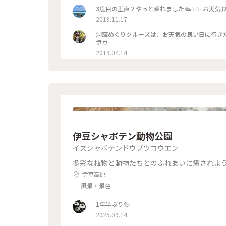
3度目の正直？やっと乗れました🛳✨✨ お天気
2019.11.17
洞窟めぐりクルーズは、お天気の良い日に行きた
伊豆
2019.04.14
伊豆シャボテン動物公園
イズシャボテンドウブツコウエン
多彩な植物と動物たちとのふれあいに癒されよ
伊豆高原
風景・景色
1年半ぶり🦆
2025.09.14