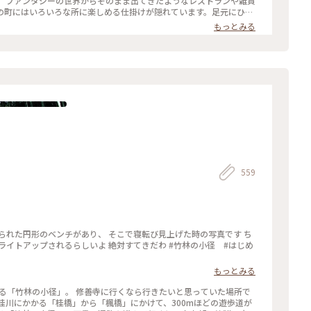
雑貨
祝10時〜16時 とホームページには記載されています。 #私のことりっぷ旅
の町にはいろいろな所に楽しめる仕掛けが隠れています。足元にひっ
たり、手すりにハートがあったりと、見つけたら子供も大人も顔がほ
もっとみる
いでいました。 ファンタジーなかわいい空間が
キ屋「さ
絶品で、噂に違わぬ味でした。ぬくもりの森で癒やされた後の腹ごし
癒し旅
559
られた円形のベンチがあり、 そこで寝転び見上げた時の写真です ち
もっとみる