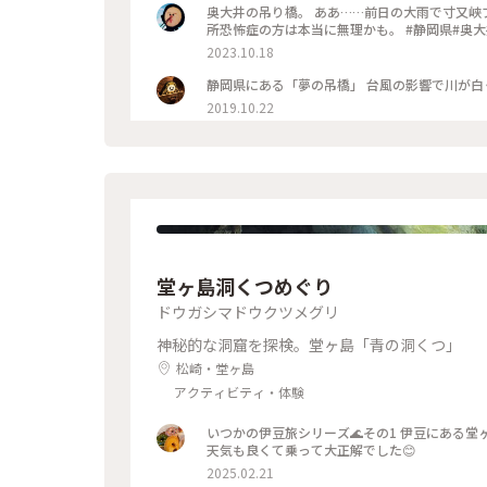
奥大井の吊り橋。 ああ……前日の大雨で寸又峡ブルーが寸又峡茶色に！ 板があるだけで足元が透け透けなので、高
所恐怖症の方は本当に無理
2023.10.18
静岡県にある「夢の吊橋」 台風の影響で川が白く
2019.10.22
堂ヶ島洞くつめぐり
ドウガシマドウクツメグリ
神秘的な洞窟を探検。堂ヶ島「青の洞くつ」
松崎・堂ヶ島
アクティビティ・体験
いつかの伊豆旅シリーズ🌊その1 伊豆にある
天気も良くて乗って大正解でした😊
2025.02.21