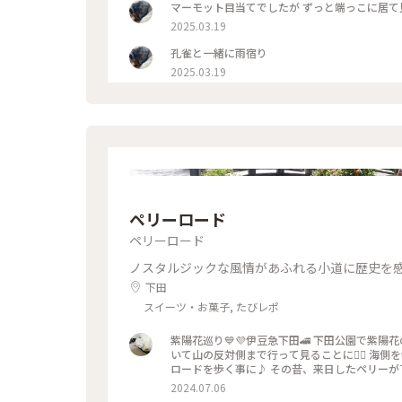
マーモット目当てでしたが ずっと端っこに居て
2025.03.19
孔雀と一緒に雨宿り
2025.03.19
ペリーロード
ペリーロード
ノスタルジックな風情があふれる小道に歴史を
下田
スイーツ・お菓子, たびレポ
紫陽花巡り💙💜伊豆急下田🚄 下田公園で紫陽
いて山の反対側まで行って見ることに🚶‍♀️ 海
ロードを歩く事に♪ その昔、来日したペリーが
た だけでしたが😅柳並木に風情ある建物、今度
2024.07.06
ネルが見えて 来ました❣️トンネルの向こうは…海かなぁ💙 #電車