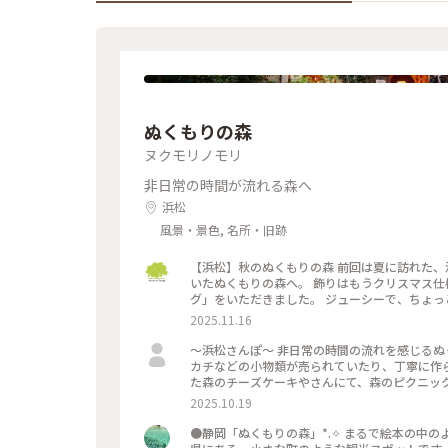
ぬくもりの森
ヌクモリノモリ
非日常の時間が流れる森へ
浜松
風景・景色, 名所・旧跡
【浜松】秋のぬくもりの森 前回は夏に訪れた、浜松にある「ぬくもりの森」。 秋も深まってきたので、樹々が色づ
いたぬくもりの森へ。 飾りはもうクリスマス仕様ですね。 お昼ご飯の代わりに、「森のス
グ」をいただきました。 ジューシーで、ちょっ
ひとつで結構お腹いっぱいになります。 次はも
2025.11.16
ートにジェラート。 今回は地元の三日日（みっ
さ。
〜浜松さんぽ〜 非日常の時間の流れを感じるぬくもりの森。ハンドメイド作家さんによる可愛いイヤリングやハン
カチなどの小物類が売られていたり、丁寧に作られたス
た森のチーズケーキやさんにて、森のピクニック
ーンスープなどから1つ ボトルチーズケーキを1つ のセットです。 どれもしっか
2025.10.19
大満足です。 浜松市の「シン・ハママツ計画」の1つ浜松市役所に設置されたエヴァンゲリオン初号機立像を見に行
きました。 天竜エリアが「シン・エヴァンゲリ
●静岡「ぬくもりの森」*⁠.⁠✧ まるで絵本の
ていました。 浜松市役所（浜松市中央区元城町103