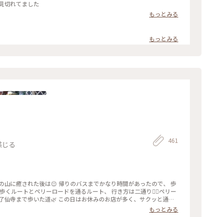
見切れてました
もっとみる
もっとみる
461
感じる
花の山に癒された後は😌 帰りのバスまでかなり時間があったので、 歩
側を歩くルートとペリーロードを通るルート、 行き方は二通り✌🏻ペリー
了仙寺まで歩いた道🌿 この日はお休みのお店が多く、サクッと通っ
は もう少しゆっくり来てみたいです🥰 ペリーロードを抜けるとトン
もっとみる
旅 #相模湾 #伊豆急下田 #紫陽花巡り #ことりっぷ下