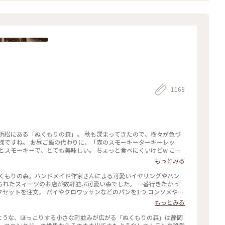
1168
モーキーターキーレッ
とスモーキーで、とても美味しい。 ちょっと食べにくいけどw これ
う少し食べやすそうな「骨付きソーセージ」を試してみよう。 デザ
もっとみる
かび）みかん味をチョイス。 こちらも安心のちょうど良い美味し
ィーツのお店が数軒並ぶ可愛い森でした。 一番行きたかっ
セットを注文。 パイやクロワッサンなどのパンを1つ コンソメやコ
りした味で、だけどしつこくはなく
もっとみる
オン劇場版」に登場する「第3村」のモデルの1つトなり注目を集め
中のような、ほっこりする小さな町並みが広がる「ぬくもりの森」は静岡
-2本館1階） 令和8年1月25日まで 平日8時半〜17時15 分 土日