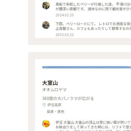
田 #特急踊り子 #ペリーロード#下田公園
黒船で来航したペリーが行進した道。 平滑川沿
が趣深い景観です。 連休なのに雨で観光客が少な
2024.02.25
下田、ペリーロードにて。 レトロでお洒落な街
2023.03.22
大室山
オオムロヤマ
360度の大パノラマが広がる
伊豆高原
風景・景色
伊豆 大室山 大室山の頂上は常に強い風が吹いていました。いったい風速何メートルだったのでしょう。 20分ほどで
お鉢巡りをして戻ってきた時には、リフトで登