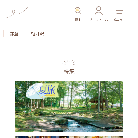
探す
プロフィール
メニュー
鎌倉
軽井沢
特集
色
名所・旧跡
温泉・スパ
その他施設
ごはん