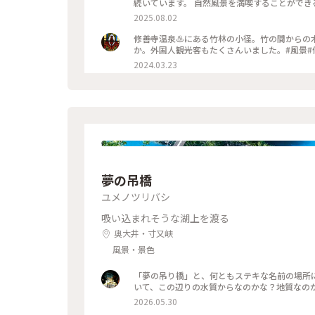
続いています。 自然風景を満喫することができる「竹林の小径」✨️ 石畳の通路を進んで行くと、中央部に竹製の大
きな円形ベンチもあります💡 誰もいなくて貸切状態😆 素敵な竹林の小径を満喫してきました✨️ 2025.7.9 #竹林の小
2025.08.02
径 #ゆるり夏時間
修善寺温泉♨️にある竹林の小径。竹の間から
か。外国人観光客もたくさんいました。#風景#
2024.03.23
夢の吊橋
ユメノツリバシ
吸い込まれそうな湖上を渡る
奥大井・寸又峡
風景・景色
「夢の吊り橋」と、何ともステキな名前の場所に
いて、この辺りの水質からなのかな？地質なの
2026.05.30