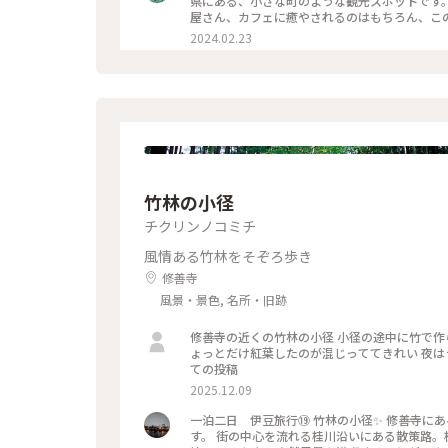
県にある、小さな町のような観光スポットです。 ファンタジーの世界からそのまま出てきたようなレストランや
屋さん、カフェに癒やされるのはもちろん、こ
そりある扉の中にウサギのぬいぐるみが寝てい
2024.02.23
ころぶような隠し要素があり、私も見つけては年甲斐もなくはしゃ
お好きであれば、是非足を運んでみてください*⁠.⁠✧ なお、周辺の観光地として、車で30分ほどの所にステー
わやか」があります。お肉がとてもやわらかく
らえにオススメです。 #静岡 #ぬくもりの森 #
竹林の小径
チクリンノコミチ
風情ある竹林をそぞろ歩き
修善寺
風景・景色, 名所・旧跡
修善寺の近くの竹林の小径 小径の途中に竹で作
ょっとだけ紅葉したのが混じっててきれい 夜はライトアップされるらしいよ 絶対すてきだわ #竹林の小径 #はじめ
ての投稿
2025.12.09
一泊二日 伊豆旅行⑲ 竹林の小径✨️ 修善寺にある「竹林の小径」。 修善寺に行くなら行きたいと思っていた場所で
す。 街の中心を流れる桂川沿いにある散策路。桂川にかかる「桂橋」から「楓橋」にかけて、300mほどの遊歩道が