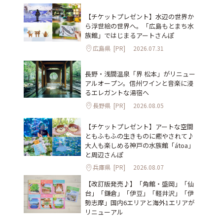
【チケットプレゼント】水辺の世界か
ら浮世絵の世界へ。「広島もとまち水
族館」ではじまるアートさんぽ
広島県
[PR]
2026.07.31
長野・浅間温泉「界 松本」がリニュー
アルオープン。信州ワインと音楽に浸
るエレガントな湯宿へ
長野県
[PR]
2026.08.05
【チケットプレゼント】アートな空間
ともふもふの生きものに癒やされて♪
大人も楽しめる神戸の水族館「átoa」
と周辺さんぽ
兵庫県
[PR]
2026.08.07
【改訂版発売♪】「角館・盛岡」「仙
台」「鎌倉」「伊豆」「軽井沢」「伊
勢志摩」国内6エリアと海外1エリアが
リニューアル