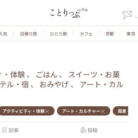
人気
日帰り旅
ひとり旅
カフェ
京都
東京
ィ・体験
、
ごはん
、
スイーツ・お菓
テル・宿
、
おみやげ
、
アート・カル
アクティビティ・体験
アート・カルチャー
風景・景
記事
投稿