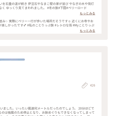
いを石畳の道が続き 伊豆石やなまこ壁の家が並び やなぎの木や街灯
く ゆっくり見てまわれました。 #冬の旅#下田#ペリーロード
もっとみる
並み✨ 実際にペリー一行が歩いた場所だそうです☺️ 近くにお寺やお
土産屋さん、カフェもあったりして散策するのが楽しかったです💕 #私のことりっぷ旅 #レトロな街 #Myことりっぷ
もっとみる
426
るのは強風のため停止となり、お鉢めぐりもできなくなってしまって