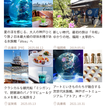
夏の涼を感じる、大人の神戸ひと
新しい時代、最初の旅は「令和」
り旅♪日本最大級の球体水槽があ
ゆかりの地、福岡・太宰府へ
る水族館「átoa」へ
兵庫県
[PR]
2025.08.12
福岡県
2019.05.01
アートといきものたちが融合する
クラシカルな観光船「ミシガン」
次世代水族館。神戸ポートミュー
で、琵琶湖のパノラマビュー＆グ
ジアム「アトア」オープン
ルメを楽しむ船旅を♪
滋賀県
2025.05.13
兵庫県
2021.10.31