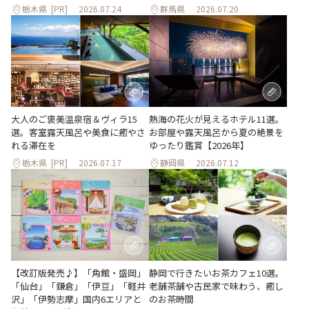
栃木県
[PR]
2026.07.24
群馬県
2026.07.20
大人のご褒美温泉宿＆ヴィラ15
熱海の花火が見えるホテル11選。
選。客室露天風呂や美食に癒やさ
お部屋や露天風呂から夏の絶景を
れる滞在を
ゆったり鑑賞【2026年】
栃木県
[PR]
2026.07.17
静岡県
2026.07.12
【改訂版発売♪】「角館・盛岡」
静岡で行きたいお茶カフェ10選。
「仙台」「鎌倉」「伊豆」「軽井
老舗茶舗や古民家で味わう、癒し
沢」「伊勢志摩」国内6エリアと
のお茶時間