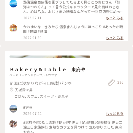
イヤ🛞💦 那須高原はスキー⛷️❄️ いろは坂は凍結✨ 日曜日からま
熱海温泉商店街を街ブラしてたらよく見るこのおじさん 「熱
た厳寒😂 季節外れの那須高原は諦めて 1日目は熱海で途中下
海あつおくん」って言う公式キャラクターで見た目はおじさ
車することに 熱海はこの日18℃☀️ 翌日の日光は最低気温氷点
ん、心は乙女。おじさまの妖精なんだってー🤭 商店街にめっ
下の 真冬🤣 なんとか日光へは行こうと ぽかぽか陽気の熱海か
ちゃいるから気になっちゃったw そんなあつおくんの温泉まん
2025.02.11
もっとみる
ら 真冬の日光へのアップダウン旅の スタートです😆 ♨️ ふかし
じゅうは、蒸したてほかほか黒糖まんじゅう。美味しかった😋
たての温泉まんじゅうは こし餡と黒糖生地の粒あん アッツア
後ろから消毒スプレーが出てるからちょんまげみたいな姿にな
かわゆいな…きみたち 温泉まんじゅうにほっこり #あったか時
ツふかふかでした😍 商店街には美味しそうなお店が たくさん
ってしまった🤣 そこからちょっと足を伸ばしてお散歩♪ 地図
間 #静岡 #熱海
💕 お昼ご飯を求めて路地裏散策へ♪ 行きの新幹線から タイミ
で見ると桜並木まで徒歩で20分ほどとしか書いてなかったの
2022.01.30
もっとみる
ングよく雲の切れた 富士山も綺麗に見えて 幸先のいいスター
で、平地を歩くのかと思ったら、海に向けてずっと下り坂！
トになりましたが どうなる真冬の日光⁉️ 2026.3.7 ・ ・ #ちい
しかもなかなかの下り坂！道も狭いので散歩と言うより良いウ
さな列車旅 #電車旅 #途中下車 #ぽかぽか熱海厳寒日光母娘旅
ォーキングになりました😅 川沿いに近づくとほぼ満開の桜並
#母娘旅 #ことりっぷ熱海 #熱海駅前平和通り名店街 #商店街 #
木が凄い綺麗にお出迎え🌸 日曜だからか結構な観光客で賑わ
レトロ #レトロ商店街 #昭和レトロな商店街 #桜井商店温泉ま
っててびっくり！周辺にもお店がいっばいあったので、こっち
んじゅう店 #温泉まんじゅう #まんじゅう #饅頭 #名物 #ご当地
でも休憩や街ブラも楽しそうでした♪ 帰り道の上り坂は大変
グルメ #食べ歩き #旅のごはん #富士山 #熱海駅 #熱海 #熱海市
Ｂａｋｅｒｙ＆Ｔａｂｌｅ 東府や
だったので、バスで熱海駅まで帰って来ちゃった😂 #熱海温泉
#静岡県 #静岡
#熱海旅行 #熱海スイーツ #ことりっぷ静岡
ベーカリーアンドテーブルトウフヤ
296
足湯に浸かりながら自家製パンを
天城湯ヶ島
ごはん, カフェ, スイーツ・お菓子
#伊豆
2026.07.22
もっとみる
#東府や#わたしの旅 #伊豆#中伊豆 #足湯#贅沢#修禅寺 伊豆二
泊三日家族旅行 素敵なカフェを見つけて 立ち寄りました 東府
やさん