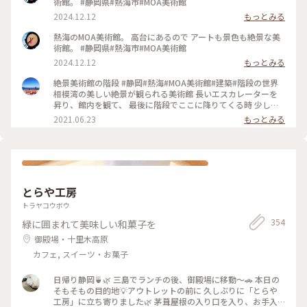
術館。 #静岡県#熱海市#MOA美術館
2024.12.12
もっとみる
熱海のMOA美術館。 高台にあるので アートも景色も絶景な美
術館。 #静岡県#熱海市#MOA美術館
2024.12.12
もっとみる
絶景美術館の階段 #静岡#熱海#MOA美術館#建築#階段の世界
相模湾の美しい絶景が観られる美術館 長いエスカレーターを
昇り、館内を観て、 最後に階段でここに降りてくる時 少しず
つ海が見えてくる 建物が額縁になり、階段を降りるごとに 海
2021.06.23
もっとみる
の絵が大きくなって行きます。 この広場に出て振り返るとこの
風景 アート、階段、建築。 またいつか訪れたい美術館 #海が
見える美術館#アート#夏色さがし
とらや工房
トラヤコウボウ
354
緑に囲まれて美味しい和菓子を
御殿場・十里木高原
カフェ, スイーツ・お菓子
日帰り静岡🍵🌿 三島でランチの後、御殿場に移動〜🚗 本日の
そもそもの目的地💡アウトレットの前に 久しぶりに「とらや
工房」に立ち寄りました🌿 茅葺屋根の入り口を入り、お手入