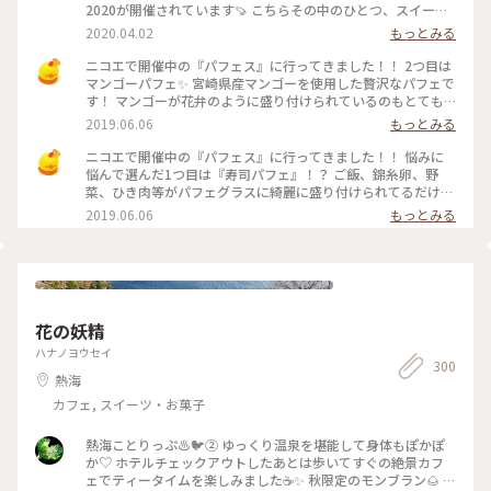
2020が開催されています🍠 こちらその中のひとつ、スイート
ポテトドルチェ 名前がすでに美味しそう🤤 焼き芋の中にラム
2020.04.02
もっとみる
酒をきかせたお芋ペースト、その暖かい川越シルクスイートの
上に冷たいバニラアイス、仕上げにはちみつを上からたっぷり
ニコエで開催中の『パフェス』に行ってきました！！ 2つ目は
😍😍😍 こんなん美味しくないわけがないっ‼️ もちろん美味し
マンゴーパフェ✨ 宮崎県産マンゴーを使用した贅沢なパフェで
くいただきました😋 こちらは店内イートインで食べられるも
す！ マンゴーが花弁のように盛り付けられているのもとても
のですがそれ以外にさつまいも入りのチキンカレーや焼き芋の
ときめきます♡ 味は安定の美味しさです！！とろとろで甘い
2019.06.06
もっとみる
ポタージュ、お持ち帰りができる焼きいモンブランやいもあわ
マンゴーとあっさりシャーベットがとてもバランス良いで
団子、時間で焼きあがる超蜜焼き芋などがありました🤔 それ
す！！ #わたしの街 #浜松 #ニコエ #パフェ
ニコエで開催中の『パフェス』に行ってきました！！ 悩みに
以外にもまだラインナップはありましたよ～☝️ 焼き芋フェス
悩んで選んだ1つ目は『寿司パフェ』！？ ご飯、錦糸卵、野
2020は4/5日曜日まで❗ ※コロナ問題で中々出掛けるのも大変
菜、ひき肉等がパフェグラスに綺麗に盛り付けられてるだけで
な時期ですが、入り口ではアルコールのスプレーなどが置いて
はありません！！ なんと、上にわさびアイスが乗ってます(ﾟ
2019.06.06
もっとみる
ありました 店内などは密閉密集空間なのでサッと買って帰っ
∀ﾟ) 爽やかな辛味とクリーミーな甘さのアイスが具材と合わさ
てきたり、外のテラス席を使ったり私はしてきました 都市部
ると、これがとっても美味しいんです✨ 名前のインパクトで注
では自粛が求められてはいますが、地域や場所など自分で考え
文しましたが、大当たりでした♡ #わたしの街 #浜松 #ニコ
自分で出来る予防でいいかと思っています もちろんこの先の
エ #パフェ
ことはわかりませんが…😅 #甘いものは正義#焼き芋#お芋#春
華堂#浜松#ことりっぷ静岡
花の妖精
ハナノヨウセイ
300
熱海
カフェ, スイーツ・お菓子
熱海ことりっぷ♨️🐦️② ゆっくり温泉を堪能して身体もぽかぽ
か♡ ホテルチェックアウトしたあとは歩いてすぐの絶景カフ
ェでティータイムを楽しみました☕✨ 秋限定のモンブラン🌰 テ