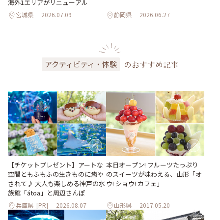
海外1エリアがリニューアル
宮城県
2026.07.09
静岡県
2026.06.27
のおすすめ記事
アクティビティ・体験
【チケットプレゼント】アートな
本日オープン! フルーツたっぷり
空間ともふもふの生きものに癒や
のスイーツが味わえる、山形「オ
されて♪ 大人も楽しめる神戸の水
ウ! ショウ! カフェ」
族館「átoa」と周辺さんぽ
兵庫県
[PR]
2026.08.07
山形県
2017.05.20