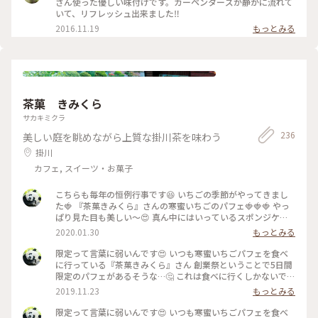
さん使った優しい味付けです。カーペンターズが静かに流れて
いて、リフレッシュ出来ました‼
2016.11.19
もっとみる
茶菓 きみくら
サカキミクラ
236
美しい庭を眺めながら上質な掛川茶を味わう
掛川
カフェ, スイーツ・お菓子
こちらも毎年の恒例行事です😆 いちごの季節がやってきまし
た🍓 『茶菓きみくら』さんの寒蜜いちごのパフェ🍓🍓🍓 やっ
ぱり見た目も美しい～😍 真ん中にはいっているスポンジケー
キ、前回までは四角くカットされているものがはいっていまし
2020.01.30
もっとみる
たが今回はロールケーキ❓みたいなものがドーンッ❗ ん～カット
されてる物の方が食べやすいかな🤔 でも美味しいからもーま
限定って言葉に弱いんです😍 いつも寒蜜いちごパフェを食べ
んたい😁 寒蜜の紅ほっぺも安定の美味しさ😋 もちろんお茶屋
に行っている『茶菓きみくら』さん 創業祭ということで5日間
さんなので中の抹茶アイスも抹茶ゼリーも美味😋😋 添えられ
限定のパフェがあるそうな…🤔 これは食べに行くしかないでし
てくるお茶菓子、いつもはお茶のチョコレートなんですが節分
ょー❗と急ぎ過ぎて開店前に到着😅 待ちます…😑 開店と同時に
2019.11.23
もっとみる
が近いからか今回は豆でした👹 甘い物の後にちょっとしょっ
2階の喫茶スペースへ💨 創業祭特別メニューで抹茶のフルーツ
ぱい物は嬉しいですね🤗 季節&数量限定なので皆さん、食べ逃
サンドやフレンチトーストもありましたが…今回の目的はこ
限定って言葉に弱いんです😍 いつも寒蜜いちごパフェを食べ