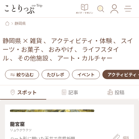
ガイド・マガジン
静岡県
静岡県
×
雑貨
、
アクティビティ・体験
、
スイ
ーツ・お菓子
、
おみやげ
、
ライフスタイ
ル
、
その他施設
、
アート・カルチャー
絞り込む
たびレポ
イベント
アクティビティ
スポット
記事
投稿
龍宮窟
リュウグウクツ
486
ハート形に開いた天井で恋愛祈願