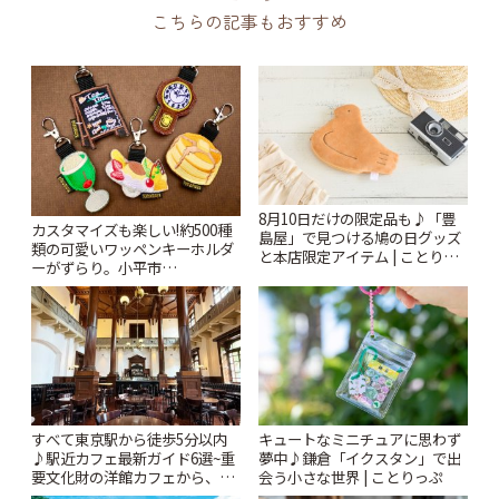
こちらの記事もおすすめ
8月10日だけの限定品も♪「豊
カスタマイズも楽しい!約500種
島屋」で見つける鳩の日グッズ
類の可愛いワッペンキーホルダ
と本店限定アイテム | ことりっ
ーがずらり。小平市
ぷ
「Kimamaya T&K」 | ことりっ
ぷ
すべて東京駅から徒歩5分以内
キュートなミニチュアに思わず
♪駅近カフェ最新ガイド6選~重
夢中♪鎌倉「イクスタン」で出
要文化財の洋館カフェから、改
会う小さな世界 | ことりっぷ
札すぐのレトロ喫茶まで~ | こと