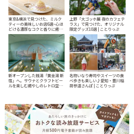
東京&横浜で見つけた、ミルク
上野「大ゴッホ展 夜のカフェテ
ティーの美味しいお店6選~心ほ
ラス」で見つけた、オリジナル
どける濃厚なコクと香りに癒や
限定グッズ10選 | ことりっぷ
されるティータイム~ | ことりっ
ぷ
新オープンした銭湯「黄金湯 新
名物いなり寿司やスイーツの食
宿」へ。サウナとクラフトビー
べ歩きも楽しい♪愛知・豊川稲
ルを楽しむ癒やしのレトロ空間
荷参道さんぽ | ことりっぷ
| ことりっぷ