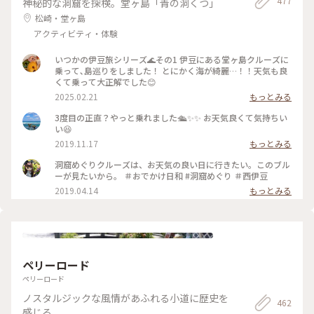
477
神秘的な洞窟を探検。堂ヶ島「青の洞くつ」
松崎・堂ヶ島
アクティビティ・体験
いつかの伊豆旅シリーズ🌊その1 伊豆にある堂ヶ島クルーズに
乗って､島巡りをしました！ とにかく海が綺麗…！！天気も良
くて乗って大正解でした😊
2025.02.21
もっとみる
3度目の正直？やっと乗れました🛳✨✨ お天気良くて気持ちい
い😆
2019.11.17
もっとみる
洞窟めぐりクルーズは、お天気の良い日に行きたい。このブル
ーが見たいから。 ＃おでかけ日和 #洞窟めぐり ＃西伊豆
2019.04.14
もっとみる
ペリーロード
ペリーロード
ノスタルジックな風情があふれる小道に歴史を
462
感じる