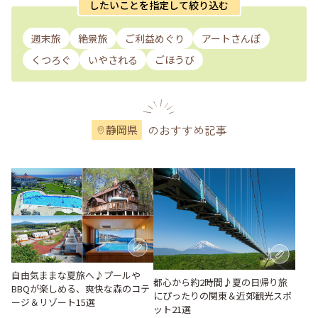
したいことを指定して絞り込む
週末旅
絶景旅
ご利益めぐり
アートさんぽ
くつろぐ
いやされる
ごほうび
のおすすめ記事
静岡県
自由気ままな夏旅へ♪プールや
都心から約2時間♪夏の日帰り旅
BBQが楽しめる、爽快な森のコテ
にぴったりの関東＆近郊観光スポ
ージ＆リゾート15選
ット21選