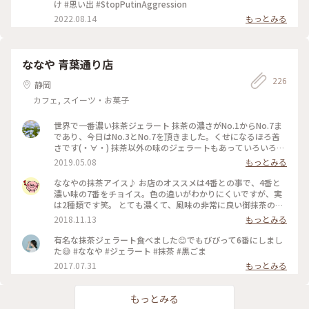
謎に 触れることができます☆ ※ 夏休みの水族館は お子様たち
け #思い出 #StopPutinAggression
を中心にご家族連れで にぎわっていました^ ^ 深海の世界は 普
2022.08.14
もっとみる
通の水族館より薄暗く ミステリアスな雰囲気☆ めずらしい深
海生物との出会いに ワクワクでした〜☆ ※ 水族館の隣には
VR深海アドベンチャー ディープクルーズ 沼津港深海水族館の
当日チケット提示で100円割引☆ 友達とドキドキ初めてのVR
ななや 青葉通り店
体験☆ 楽しい深海世界のVR空間でした〜☆ おもしろかったで
す〜(o^^o) #カメラ旅 #私のことりっぷ旅 #水族館 #深海魚 #
226
静岡
シーラカンス #VR #沼津港 #沼津市 #静岡県
カフェ, スイーツ・お菓子
世界で一番濃い抹茶ジェラート 抹茶の濃さがNo.1からNo.7ま
であり、今日はNo.3とNo.7を頂きました。くせになるほろ苦
さです(・∀・) 抹茶以外の味のジェラートもあっていろいろ食
べ比べてみるのもいいかも！ #静岡県 #おいしい時間 #抹茶ジ
2019.05.08
もっとみる
ェラート
ななやの抹茶アイス♪ お店のオススメは4番との事で、4番と
濃い味の7番をチョイス。色の違いがわかりにくいですが、実
は2種類です笑。 とても濃くて、風味の非常に良い御抹茶のア
イスです。静岡に行った際は是非✨ #アイス#静岡#ななや#抹
2018.11.13
もっとみる
茶
有名な抹茶ジェラート食べました😊でもびびって6番にしまし
た😅 #ななや #ジェラート #抹茶 #黒ごま
2017.07.31
もっとみる
もっとみる