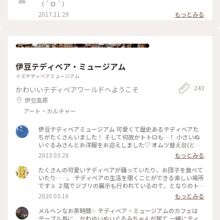
ズハウスカフェ #ソフトクリーム#サンデー#テラス席#暖炉 #
（＾Ｏ＾）
ベストトリップ2024 #スターバックスラスカ熱海店 #東海道線
2017.11.29
もっとみる
#相模湾
伊豆テディベア・ミュージアム
イズテディベアミュージアム
243
かわいいテディベアワールドへようこそ
伊豆高原
アート・カルチャー
伊豆テディベアミュージアム 可愛くて歴史あるテディベアた
ちがたくさんいました！ そして何故かトトロも…！ 小さいぬ
いぐるみさんとお洋服をお迎えしました♡ オムツ替え台(とい
うか大人も寝れる簡易ベッド)は多目的トイレ内にありました
2023.03.28
もっとみる
が、授乳室は見当たりませんでした。 #子連れ #静岡県 #伊東
市 #私のことりっぷ旅 #Myことりっぷ
たくさんの可愛いテディベアが踊っていたり、お団子を食べて
いたり……。 テディベアの生活を覗くことができる楽しい場所
です☺️ ２階でジブリの展示も行われているので、となりのト
トロなどが好きな方もぜひ♥️ おみやげに可愛いテディベアを
2020.03.16
もっとみる
抱っこしていってくださいね💕 #メルヘン #テディベア
メルヘンなお茶時間✨ テディベア・ミュージアムのカフェは
テーブル毎に、かわゆいぬいぐるみちゃんが居て 一緒にティ