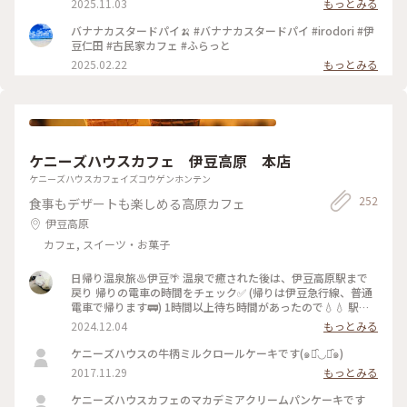
2025.11.03
もっとみる
いケーキが手作りのため売り切れる事も多いので。 #irodori #
伊豆仁田駅 #伊豆箱根鉄道 #古民家カフェ #スィーツ #jun_flat
バナナカスタードパイ🍌 #バナナカスタードパイ #irodori #伊
豆仁田 #古民家カフェ #ふらっと
2025.02.22
もっとみる
ケニーズハウスカフェ 伊豆高原 本店
ケニーズハウスカフェイズコウゲンホンテン
252
食事もデザートも楽しめる高原カフェ
伊豆高原
カフェ, スイーツ・お菓子
日帰り温泉旅♨️伊豆🌴 温泉で癒された後は、伊豆高原駅まで
戻り 帰りの電車の時間をチェック✅ (帰りは伊豆急行線、普通
電車で帰ります🚃) 1時間以上待ち時間があったので💧💧 駅か
ら徒歩圏内で検索し🔍徒歩10分🚶‍♀️ ケニーズハウスカフェさん
2024.12.04
もっとみる
でお茶休憩☕️ …ですが、暖かかったので🌤️人気の ソフトクリ
ームを使ったサンデーを🍨🍦 連れはベリー&ベリー🫐🍓 私は
ケニーズハウスの牛柄ミルクロールケーキです(๑･̑◡･̑๑)
マカダミアナッツソルト🧂🥜 温泉で温まった身体に沁みる〜
2017.11.29
もっとみる
🤍 ちなみに駅からは坂道もありちょっと良い 運動にもなりま
す🏃‍♀️🏃🏻笑 #ことりっぷ伊豆#伊豆急行線 #伊豆高原駅#ケニー
ケニーズハウスカフェのマカデミアクリームパンケーキです