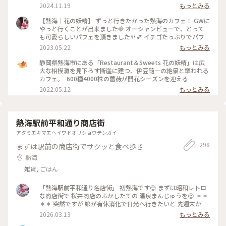
ィラミスとぶどうのパフェ🍇 和紅茶✨ほうじ茶🍵カモミールテ
2024.11.19
もっとみる
ィー❀ モンブランはまったりこっくり濃厚♡ 今だけの栗、ぶ
どう、柿で秋を感じました♡ お酒が使われた大人スイーツを
【熱海￤花の妖精】 ずっと行きたかった熱海のカフェ！ GWに
シェアしながらゆっくりお喋りする最高に贅沢な時間✨窓から
やっと行くことが出来ました🍓 オーシャンビューで、とって
の景色は。。山、岩山、海、地平線、熱海城、トンビが飛んで
も可愛らしいパフェを頂きました🍴💕 イチゴたっぷりでパフ
いて。。自然に囲まれた非日常感がハンパなく本当に最高な眺
ェも景色も贅沢な一時を過ごすことが出来ました☺️ #私のこと
2023.05.22
もっとみる
めでした🌿✨ #花の妖精 #絶景カフェ #眺めが最高 #地平線が見
りっぷ旅 #花の妖精
えるなんて #素敵 #ティータイム #パフェ #モンブラン #紅茶 #
静岡県熱海市にある「Restaurant＆Sweets 花の妖精」は広
ハーブティー #ゆっくり #のんびり #旅行のカフェは特別感 #
大な相模灘を見下ろす断崖に建つ、伊豆随一の絶景と謳われる
贅沢な時間 #景色が最高 #自然に囲まれて #熱海 #熱海ことり
カフェ。 ⁡ 600種4000株の薔薇が開花シーズンを迎える
っぷ
「ACAO FOREST」と連動して、5月14日(土)から各日10食限
2022.05.12
もっとみる
定で薔薇をモチーフとした期間限定のパフェが登場します。 薔
薇が華やかに咲く様子をりんごのコンポートで表現し、薔薇と
ヨーグルトのソルベで柔らかな芳香が楽しめますよ。 ⁡
●Restaurant＆Sweets花の妖精 住所：静岡県熱海市熱海
熱海駅前平和通り商店街
1993-65 定休日：火曜日、水曜日、他不定休 営業時間：10:00
アタミエキマエヘイワドオリショウテンガイ
～17:00（16:00L.O.)
298
まずは駅前の商店街でサクッと食べ歩き
熱海
雑貨, ごはん
「熱海駅前平和通り名店街」 初熱海です😊 まずは昭和レトロ
な商店街で 桜井商店のふかしたての 温泉まんじゅうを😍 ＊＊
＊＊ 突然ですが 娘が有休消化で日光へ行きたいと 先週末から
3泊４日で 熱海〜日光へ母娘旅でした😆 当初那須高原も行こう
2026.03.13
もっとみる
ねとルンルンが 北関東の寒さを知らず！ 3月いっぱいスノータ