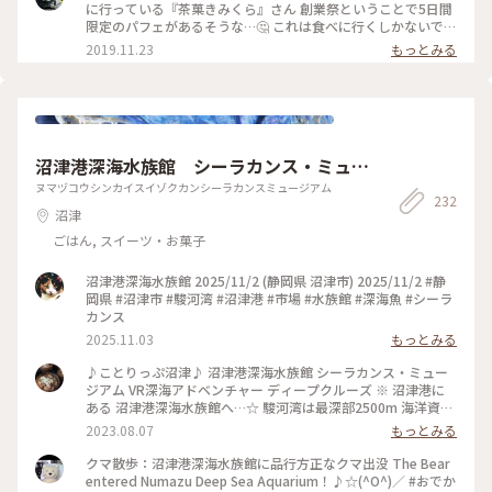
しのないように～🤤🤤🤤 #冬のおでかけ#甘いものは正義#いち
れ‼️ 『掛川抹茶のティラミスパフェ』😆 20～24日の3日間限定
に行っている『茶菓きみくら』さん 創業祭ということで5日間
ご#パフェ#抹茶#ティータイム#ことりっぷ静岡
です😏 上には飴細工がささっていて濃くてほろ苦い抹茶アイ
限定のパフェがあるそうな…🤔 これは食べに行くしかないでし
スと抹茶の生チョコ🤤 濃厚なマスカルポーネクリームの上に
ょー❗と急ぎ過ぎて開店前に到着😅 待ちます…😑 開店と同時に
2019.11.23
もっとみる
も奥深い抹茶パウダー🤤 その下にはカステラ、くるみ、洋梨
2階の喫茶スペースへ💨 創業祭特別メニューで抹茶のフルーツ
などが続き最後にはまた濃～い抹茶ゼリーが〆で待っています
サンドやフレンチトーストもありましたが…今回の目的はこ
😲 付属の抹茶シロップは「途中からかけてお召し上がりくだ
れ‼️ 『掛川抹茶のティラミスパフェ』😆 20～24日の3日間限定
さぁい」と言っていたので、上のクリームがなくなったころに
です😏 上には濃くてほろ苦い抹茶アイスと抹茶の生チョコ🤤
かけていただきました😋 シロップといっても甘過ぎずこちら
濃厚なマスカルポーネクリームの上にも奥深い抹茶パウダー🤤
も抹茶が濃くてほろ苦い☝️ 美味美味美味😊 もちろんお茶屋さ
その下にはカステラ、くるみ、洋梨などが続き最後にはまた濃
沼津港深海水族館 シーラカンス・ミュー
んなのでセットでいただけるお茶も美味しいです👍 4種類から
～い抹茶ゼリーが〆で待っています😲 付属の抹茶シロップは
選べますよ こちらのパフェは残念ながら明日までですが😔他
「途中からかけてお召し上がりくださぁい」と言っていたの
ジアム
ヌマヅコウシンカイスイゾクカンシーラカンスミュージアム
の限定メニューはもちろんスタンダードメニューも美味しそう
232
で、上のクリームがなくなったころにかけていただきました😋
沼津
なものがいっぱい😃 掛川にお立ち寄りの際はぜひ😘 #甘いも
シロップといっても甘過ぎずこちらも抹茶が濃くてほろ苦い☝️
のは正義#パフェ#ティラミス#ティータイム#お茶#抹茶 #こと
美味美味美味😊 もちろんお茶屋さんなのでセットでいただけ
ごはん, スイーツ・お菓子
りっぷ静岡
るお茶も美味しいです👍 4種類から選べますよ こちらのパフェ
は残念ながら明日までですが😔他の限定メニューはもちろんス
沼津港深海水族館 2025/11/2 (静岡県 沼津市) 2025/11/2 #静
タンダードメニューも美味しそうなものがいっぱい😃 掛川に
岡県 #沼津市 #駿河湾 #沼津港 #市場 #水族館 #深海魚 #シーラ
お立ち寄りの際はぜひ😘 #甘いものは正義#パフェ#ティラミス
カンス
#ティータイム#お茶#抹茶 #ことりっぷ静岡
2025.11.03
もっとみる
♪ことりっぷ沼津♪ 沼津港深海水族館 シーラカンス・ミュー
ジアム VR深海アドベンチャー ディープクルーズ ※ 沼津港に
ある 沼津港深海水族館へ…☆ 駿河湾は最深部2500m 海洋資源
豊富な 日本一深い湾☆ 暗闇と低水温、そして水圧… 過酷な環
2023.08.07
もっとみる
境の中でも生き続ける 深海生物に スポットを当てた水族館で
す☆ そして世界初の シーラカンス・ミュージアムでは 大きな
クマ散歩：沼津港深海水族館に品行方正なクマ出没 The Bear
標本や映像などで 「生きる化石」と言われる シーラカンスの
entered Numazu Deep Sea Aquarium！♪☆(^O^)／ #おでか