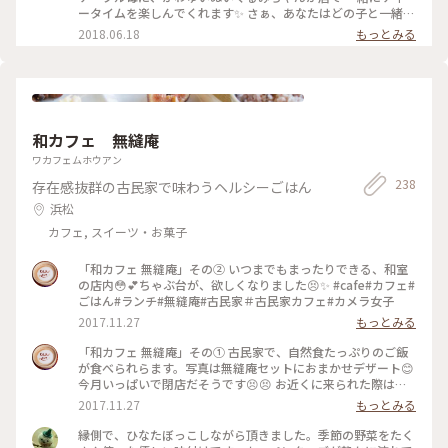
ータイムを楽しんでくれます✨ さぁ、あなたはどの子と一緒に
お茶します？ #カフェ #伊豆 #テディベアミュージアム #オー
2018.06.18
もっとみる
プンテラス #伊豆高原
和カフェ 無縫庵
ワカフェムホウアン
238
存在感抜群の古民家で味わうヘルシーごはん
浜松
カフェ, スイーツ・お菓子
「和カフェ 無縫庵」その② いつまでもまったりできる、和室
の店内😳💕ちゃぶ台が、欲しくなりました😣✨ #cafe#カフェ#
ごはん#ランチ#無縫庵#古民家＃古民家カフェ#カメラ女子
2017.11.27
もっとみる
「和カフェ 無縫庵」その① 古民家で、自然食たっぷりのご飯
が食べられらます。写真は無縫庵セットにおまかせデザート😊
今月いっぱいで閉店だそうです😣😣 お近くに来られた際は、
ぜひお立ち寄りください😳 #ごはん#ランチ#cafe#古民家#カ
2017.11.27
もっとみる
フェ#浜松#無縫庵#オススメ
縁側で、ひなたぼっこしながら頂きました。季節の野菜をたく