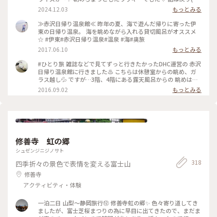
踊り子号で伊豆高原駅へ🚉 そして赤沢日帰り温泉館に♨️ ここ
2024.12.03
もっとみる
は私のひとり旅初めての場所😊 当時も日帰りでしたが、とて
も楽しかったので その後旅にハマってしまいました😂 絶景の
≫赤沢日帰り温泉館≪ 昨年の夏、海で遊んだ帰りに寄った伊
インフィニティ露天でキラキラの海を 眺めながら思い出に浸
東の日帰り温泉。 海を眺めながら入れる貸切風呂がオススメ
っていました😌♨️ お風呂はもちろん📷✖️なので、写真はロビー
☆ #伊東#赤沢日帰り温泉#温泉 #海#奥旅
からの相模湾です🌊🛥️ ここの温泉はお湯👍眺め👍清潔感👍駅
2017.06.10
もっとみる
から 送迎バスあり🚌でなかなか良いですょ💯 #秋の彩り #ベス
トトリップ2024 #赤沢日帰り温泉館#DHC#赤沢温泉 #伊豆高原
#ひとり旅 雑誌などで見てずっと行きたかったDHC運営の 赤沢
駅#特急踊り子#シャトルバス #食事処#ランチ#駿河湾#インフ
日帰り温泉館に行きました♨️ こちらは休憩室からの眺め、ガ
ィニティ風呂 #露天風呂#絶景#サンライズ瀬戸出雲#東京駅 #
ラス越し💦 ですが…3階、4階にある露天風呂からの 眺めは絶
ことりっぷ伊豆
景の一言❗️ 伊豆の海が水平線まで見渡せます😆 上野東京ライン
2016.09.02
もっとみる
のお陰で熱海まで行けて、 その先の伊豆半島まで日帰りひとり
旅が 出来る世の中に感謝です (笑)
修善寺 虹の郷
シュゼンジニジノサト
318
四季折々の景色で表情を変える富士山
修善寺
アクティビティ・体験
一泊二日 山梨〜静岡旅行⑫ 修善寺虹の郷✨️ 色々寄り道してき
ましたが、富士芝桜まつりの為に早目に出てきたので、まだま