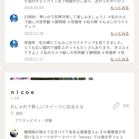
だ宿のチェックインまで時間が少しあり、近かったので行って
みました💡 修善寺虹の郷にはイギリス村、カナダ村、インデ
2026.05.04
もっとみる
ィアン砦、フェアリーガーデン、日本庭園、伊豆の村、匠の村
などのエリアがあります。 なかなかの広さでかなり歩きます
幻想的✨ 寒いので防寒対策して楽しみましょう♪ ♯私のカメ
が、季節によって、お花も色々楽しめるようです。 シャクナゲ
ラ越しの世界観 ♯静岡県 ♯修善寺 ♯虹の郷 ♯もみじのライト
が見頃でキレイでした✨️✨️ #修善寺虹の郷 2026.4.15
アップ
2020.11.28
もっとみる
修善寺 虹の郷にてもみじのライトアップを見てきました。
とても広い園内で撮影スポットもたくさんあります。 オススメ
ですよ♪ ♯私のカメラ越しの世界観 ♯静岡県 ♯修善寺 ♯虹の
郷 ♯もみじのライトアップ ♯小さな秋
2020.11.27
もっとみる
ｎｉｃｏｅ
ニコエ
308
おしゃれで新しいスイーツに出会える
浜松
アクティビティ・体験
静岡県が誇るうなぎパイで有名な春華堂さん その春華堂が手
掛けるスイーツのテーマパーク『nicoe』では焼き芋フェス