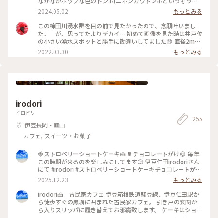
なかなかポップな色のトンボ(ニホンカワトンボというそうで
ございます。』 湧水の小路に、たくさんのベンチが設置してあ
す)にも会えました。#静岡県#柿田川湧水公園
2024.05.02
もっとみる
るのも嬉しい。 みしまコロッケとお水でランチ。 湧水の小路
のを抜けると、ゆったりと流れる柿田川。 みしまの町は、綺
この柿田川湧水群を目の前で見たかったので、念願叶いまし
麗な水が至る所に流れる、素敵な町でした。
た。 が、思ってたよりデカイ… 初めて画像を見た時は井戸位
の小さい湧水スポットと勝手に勘違いしてました😅 直径2mは
ありそうでした。陽が射し込むと青くみえます。 #ヒーリング
2022.03.30
もっとみる
旅 #三島 #柿田川湧水公園
irodori
イロドリ
255
伊豆長岡・韮山
カフェ, スイーツ・お菓子
🍓ストロベリーショートケーキ🍰 🍫チョコレートがけ😋 毎年
この時期が来るのを楽しみにしてます😊 伊豆仁田irodoriさん
にて #irodori #ストロベリーショートケーキチョコレートがけ
#ストロベリーショートケーキ #伊豆仁田 #スィーツ #jun_flat
2025.12.23
もっとみる
irodori🍰 古民家カフェ 伊豆箱根鉄道駿豆線、伊豆仁田駅か
ら徒歩すぐの黒塀に囲まれた古民家カフェ。 引き戸の玄関か
ら入りスリッパに履き替えてお邪魔致します。 ケーキはショー
ウインドーから選べます 僕が開店時間10時行くのは、食べた