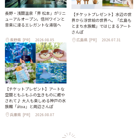
長野・浅間温泉「界 松本」がリニ
【チケットプレゼント】水辺の世
ューアルオープン。信州ワインと
界から浮世絵の世界へ。「広島も
音楽に浸るエレガントな湯宿へ
とまち水族館」ではじまるアート
さんぽ
長野県
[PR]
2026.08.05
広島県
[PR]
2026.07.31
【チケットプレゼント】アートな
空間ともふもふの生きものに癒や
されて♪ 大人も楽しめる神戸の水
族館「átoa」と周辺さんぽ
兵庫県
[PR]
2026.08.07