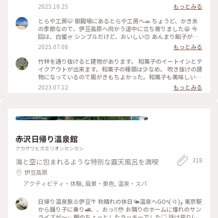
れされた 林の中を抜けたら…🌲🌳🌲🌳 変わらぬ佇まいの工房
2025.10.25
もっとみる
にホッとします☺️ 栗餅とお茶を頂きました🌰🍵美味しい〜😋
その後アウトレットでお買い物を楽しみ😊 途中、休憩ではサ
とらや工房🐯 御殿場にあるとらや工房へ🚗 ちょうど、かき氷
ングラムでお茶タイム🥤 夜ごはんは混む前の早めの時間に 沼
の季節なので、伊豆高原へ向かう道中に立ち寄りました😁 今
津魚がし寿司さんで地のものメインの 美味しいお寿司🍣🍣頂
回は、白蜜🍧 シンプルだけど、おいしい😍 あんまり餡子が得
きました(๑>◡<๑) 美味しい静岡、満喫の大満足日帰り旅です
意ではない私でも、とらやの餡子はおいしいです✨ #静岡県#
2025.07.08
もっとみる
✨✨ #ことりっぷと一緒 #ことりっぷ静岡 #秋の装い #とらや工
かき氷 #カフェ
房#栗餅 #御殿場プレミアムアウトレット #サングラム #静岡茶
竹林を通り抜けると建物があります。 和菓子のイートインとテ
#沼津魚がし寿司 #回転寿司
イクアウトが出来ます。和菓子の種類は少なめ。 吹き抜けの建
物になっているので風がきもちよかった。和菓子も美味しいで
す。
2023.07.12
もっとみる
赤沢日帰り温泉館
アカザワヒガエリオンセンカン
318
海と空に包まれるような特別な露天風呂を満喫
伊豆高原
アクティビティ・体験, 風景・景色, 温泉・スパ
日帰り温泉旅♨️伊豆🌴 秋晴れの休日🌤️温泉へGO٩( ᐛ )و 東京駅
から踊り子に乗り🚄、、おっ‼️😳 お隣りのホームに憧れのサン
ライズが〜✨ 朝のちょっとしたラッキーでした♡ 話は戻り(笑)