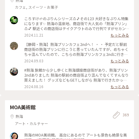
熱海
カフェ, スイーツ・お菓子
ころすけ🌱のぷりんシリーズ🍮🎵その123 大好きなぷりん特集
になります✨ 熱海の温泉地、商店街で大人気の「熱海プリン」
🍮💕 駅近くの商店街はテイクアウトのみで行列ですがセカン
ドカフェは空いていてイートインできます✨桶がテーブル代わ
2024.11.21
もっとみる
りでトレードマークのカバのクッキー飾り付け🤍カバが生クリ
ームに埋もれぎみです🤭笑w それにしてもどうしてカバなの
【静岡・熱海】熱海プリンカフェ2ndへ！ ・ ・ 予定だと駅前
でしょう😂 #熱海プリン #めちゃ人気 #まだバズり中 #カバ #
商店街の熱海プリンに行こうと思っていたんですが、めちゃく
温泉地 #セカンド空いてておすすめ #旅先のぷりん最高すぎる
ちゃ混んでいたので、こちらの熱海プリンカフェ2ndに行きま
#プリン #熱海 #熱海ことりっぷ #ぷりんシリーズ
した🍮 ・ まず店内が可愛い🩷雑貨が売っていたり、狭いです
2024.09.03
もっとみる
がイートインスペースもあって、壁のイラストがカバや温泉イ
メージで可愛かったです。 ・ 念願の熱海プリンはテイクアウ
#熱海 旅館から少し歩くと熱海銀座商店街があり、熱海プリン
トで注文して、店内ではプリンソフトをいただきました。 ソフ
2ndありました 熱海の駅前の商店街より混んでなくてすんなり
トクリーム部分に乗ってるキャラメルかな？食感があってよか
買えました！ グッズなどもGETしながら 熱海で行きたかった
ったです。下の部分がプリンになっていて、甘くてとっても美
美術館、熱海プリン しかし熱海も相当暑いです
2024.08.16
もっとみる
味しかったです😋 ・ ・ #熱海プリン #熱海プリンカフェ #熱海
周辺 #熱海銀座 #熱海カフェ #静岡カフェ #熱海観光スポット
MOA美術館
369
熱海
アート・カルチャー
熱海のMOA美術館。 高台にあるので アートも景色も絶景な美