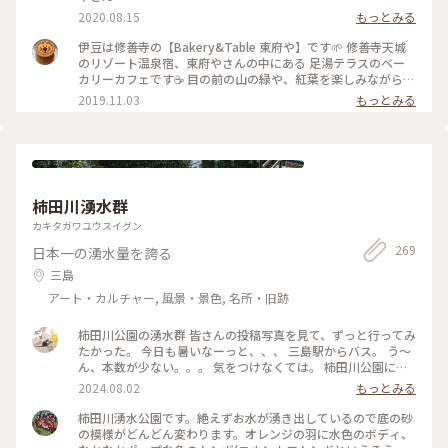
2020.08.15
もっとみる
伊豆は修善寺の【Bakery&Table 東府や】です🌱 修善寺天城
のリゾート温泉宿、東府やさんの中にある 足湯テラスのベー
カリーカフェです☕️ 目の前の山の緑や、紅葉を楽しみながら、
吉奈温泉の足湯に浸かって、 美味しいパンをいただけます🥐🥪
2019.11.03
もっとみる
足湯ベーカリーカフェはもちろん、 大正時代を感じられるレ
トロな喫茶の大正館など、 広い敷地内に、色んな施設があって
お散歩しながらいろいろ楽しめます✨ ベーカリーのパンは、季
節によってメニューが変わったり、美味しいパンがたくさんあ
ります🥐☕️✨ #伊豆 #Bakery&Table東府や #天城 #足湯 #パン
#カフェ #紅葉 #温泉 #リゾート宿 #東府や #秋の色彩 #老舗旅
柿田川湧水群
館 #静岡 #ドライブ
カキタガワユウスイグン
269
日本一の湧水量を誇る
三島
アート・カルチャー, 風景・景色, 名所・旧跡
柿田川公園の湧水群 皆さんの投稿写真を見て、ずっと行ってみ
たかった。 今日も暑いなーっと、、、 三島駅からバス。 う～
ん、本数が少ない。。。 気をつけなくては。 柿田川公園に到
着。 入り口に、道順を示す看板がある。 なんて親切！ 広場の
2024.08.02
もっとみる
賑やかな子供達の声を背中に、道順通り、鬱蒼と茂る木々の小
道を歩いていくと、、、美しい湧水。。。 皆さんの写真の通
柿田川湧水公園です。絶えずお水が湧き出しているので底の砂
り！ しかも！ はぁぁ〜、なんて涼しいの？！ 途中で貴船神
の模様がどんどん変わります。オレンジの羽に水色のボディ、
社にご挨拶。 『お邪魔しております。綺麗なお水をありがとう