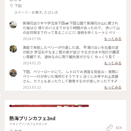
下田
スイーツ・お菓子, たびレポ
紫陽花巡り💙💜伊豆急下田🚄 下田公園で紫陽花の山に癒され
た後は😌 帰りのバスまでかなり時間があったので、 歩いて山
の反対側まで行って見ることに🚶‍♀️ 海側を歩くルートとペリー
ロードを通るルート、 行き方は二通り✌🏻ペリーロードを歩く
2024.07.06
もっとみる
事に♪ その昔、来日したペリーが了仙寺まで歩いた道🌿 この
日はお休みのお店が多く、サクッと通った だけでしたが😅柳
黒船で来航したペリーが行進した道。 平滑川沿いを石畳の道
並木に風情ある建物、今度は もう少しゆっくり来てみたいで
が続き 伊豆石やなまこ壁の家が並び やなぎの木や街灯が趣深
す🥰 ペリーロードを抜けるとトンネルが見えて 来ました❣️トン
い景観です。 連休なのに雨で観光客が少なく ゆっくり見てま
ネルの向こうは…海かなぁ💙 #電車旅 #相模湾 #伊豆急下田 #
われました。 #冬の旅#下田#ペリーロード
2024.02.25
もっとみる
紫陽花巡り #ことりっぷ下田 #特急踊り子 #ペリーロード#下田
公園
下田、ペリーロードにて。 レトロでお洒落な街並み✨ 実際に
ペリー一行が歩いた場所だそうです☺️ 近くにお寺やお土産屋
さん、カフェもあったりして散策するのが楽しかったです💕 #
私のことりっぷ旅 #レトロな街 #Myことりっぷ
2023.03.22
もっとみる
熱海プリンカフェ2nd
アタミプリンカフェセカンド
424