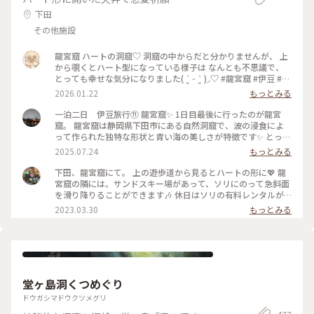
下田
その他施設
龍宮窟 ハートの洞窟♡ 洞窟の中からだと分かりませんが、 上
から覗くとハート型になっている様子は なんとも不思議で、
とっても幸せな気分になりました( ´͈ ᵕ `͈ )◞♡ #龍宮窟 #伊豆 #ハ
ートの洞窟 #開運旅
2026.01.22
もっとみる
一泊二日 伊豆旅行⑪ 龍宮窟✨️ 1日目最後に行ったのが龍宮
窟。 龍宮窟は静岡県下田市にある自然洞窟で、波の浸食によ
って作られた独特な形状と青い海の美しさが特徴です✨️ とって
も神秘的でした✨️ 柵までしかいけませんが、素敵な景色に大満
2025.07.24
もっとみる
足です。 駐車場の近くの階段を降りてすぐです💡 １日で、こ
れだけ色々まわりましたが、ちょうどルート上にあるところを
下田、龍宮窟にて。 上の遊歩道から見るとハートの形に💖 龍
ほとんど寄ってる感じなので、ゆっくり観光満喫出来ました😊
宮窟の隣には、サンドスキー場があって、ソリにのって急斜面
#龍宮窟 #ゆるり夏時間 #開運旅
を滑り降りることができます🎶 休日はソリの有料レンタルが
あるみたいなのですが、行った日は平日でレンタルをしておら
2023.03.30
もっとみる
ず…💦 ソリで遊んでいる親子を眺めていたら、ソリを貸してい
ただけました！ スリル満点で楽しかったです🎶 あのときソリ
を貸してくださったお父様、本当にありがとうございました
🙇‍♀️✨ #私のことりっぷ旅 #花だより #レトロな街 #Myことりっ
ぷ
堂ヶ島洞くつめぐり
ドウガシマドウクツメグリ