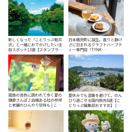
りっぷ
新しくなった「ことりっぷ軽井
日本橋兜町に誕生。香りと静け
沢」と一緒におでかけしたい注
さに包まれるクラフトハーブテ
目スポット13選【スタンプラリ
ィー専門店「TYNK
ー開催中】 | ことりっぷ
Kabutocho」 | ことりっぷ
風鈴の音色に誘われて歩く夏の
夏休みでも混雑を避けて。のん
鎌倉さんぽ♪由緒ある社の参拝
びり過ごせる国内旅先6選【こ
と老舗のひんやり甘味も | こと
とりっぷ編集部おすすめ】 | こ
りっぷ
とりっぷ