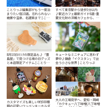
ことりっぷ編集部がもう一度泊
すべて東京駅から徒歩5分以内
まりたい宿10選。忘れられない
♪駅近カフェ最新ガイド6選~重
絶景や温泉、名建築まで | こと
要文化財の洋館カフェから、改
りっぷ
札すぐのレトロ喫茶まで~ | こと
りっぷ
8月10日だけの限定品も♪「豊
キュートなミニチュアに思わず
島屋」で見つける鳩の日グッズ
夢中♪鎌倉「イクスタン」で出
と本店限定アイテム | ことりっ
会う小さな世界 | ことりっぷ
ぷ
大人の工場見学へ、愛知・岡崎
カスタマイズも楽しい!約500種
「カクキュー八丁味噌(八丁味噌
類の可愛いワッペンキーホルダ