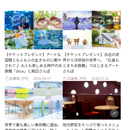
【チケットプレゼント】アートな
【チケットプレゼント】水辺の世
空間ともふもふの生きものに癒や
界から浮世絵の世界へ。「広島も
されて♪ 大人も楽しめる神戸の水
とまち水族館」ではじまるアート
族館「átoa」と周辺さんぽ
さんぽ
兵庫県
[PR]
2026.08.07
広島県
[PR]
2026.07.31
世界で最も美しい美術館に選出。
地元野菜をたっぷり使ったメニュ