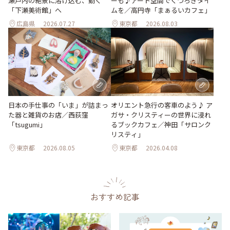
瀬戸内の絶景に溶け込む、動く
ーも♪アート空間でくつろぎタイ
「下瀬美術館」へ
ムを／高円寺「まぁるいカフェ」
広島県
2026.07.27
東京都
2026.08.03
日本の手仕事の「いま」が詰まっ
オリエント急行の客車のよう♪ ア
た器と雑貨のお店／西荻窪
ガサ・クリスティーの世界に浸れ
「tsugumi」
るブックカフェ／神田「サロンク
リスティ」
東京都
2026.08.05
東京都
2026.04.08
おすすめ記事