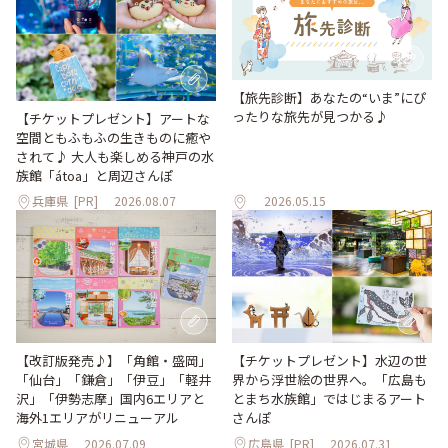
【旅先診断】あなたの“いま”にぴ
ったりな旅先が見つかる♪
【チケットプレゼント】アートな
空間ともふもふの生きものに癒や
されて♪ 大人も楽しめる神戸の水
族館「átoa」と周辺さんぽ
兵庫県
[PR]
2026.08.07
2026.05.15
【改訂版発売♪】「角館・盛岡」
【チケットプレゼント】水辺の世
「仙台」「鎌倉」「伊豆」「軽井
界から浮世絵の世界へ。「広島も
沢」「伊勢志摩」国内6エリアと
とまち水族館」ではじまるアート
海外1エリアがリニューアル
さんぽ
宮城県
2026.07.09
広島県
[PR]
2026.07.31