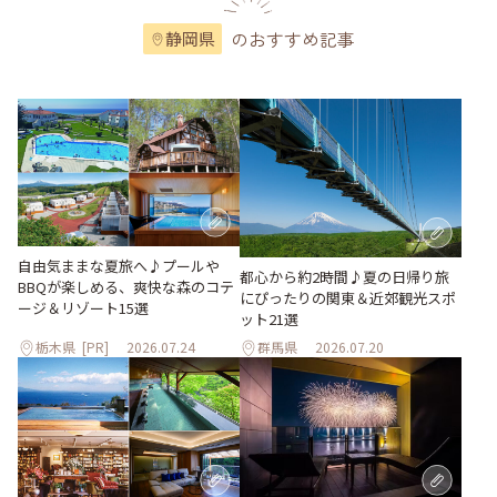
のおすすめ記事
静岡県
自由気ままな夏旅へ♪プールや
都心から約2時間♪夏の日帰り旅
BBQが楽しめる、爽快な森のコテ
にぴったりの関東＆近郊観光スポ
ージ＆リゾート15選
ット21選
栃木県
[PR]
2026.07.24
群馬県
2026.07.20