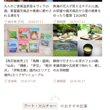
大人のご褒美温泉宿＆ヴィラ15
熱海の花火が見えるホテル11選。
選。客室露天風呂や美食に癒やさ
お部屋や露天風呂から夏の絶景を
れる滞在を
ゆったり鑑賞【2026年】
栃木県
[PR]
2026.07.17
静岡県
2026.07.12
【改訂版発売♪】「角館・盛岡」
静岡で行きたいお茶カフェ10選。
「仙台」「鎌倉」「伊豆」「軽井
老舗茶舗や古民家で味わう、癒し
沢」「伊勢志摩」国内6エリアと
のお茶時間
海外1エリアがリニューアル
宮城県
2026.07.09
静岡県
2026.06.27
のおすすめ記事
アート・カルチャー