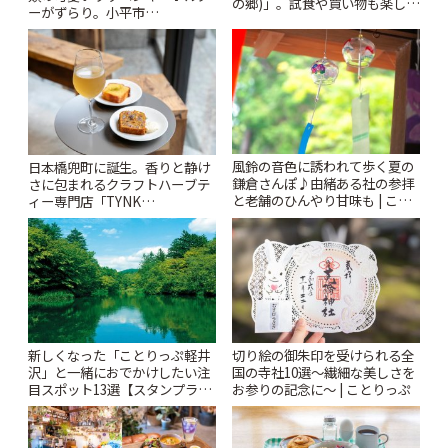
の郷)」。試食や買い物も楽しみ
ーがずらり。小平市
♪ | ことりっぷ
「Kimamaya T&K」 | ことりっ
ぷ
風鈴の音色に誘われて歩く夏の
日本橋兜町に誕生。香りと静け
鎌倉さんぽ♪由緒ある社の参拝
さに包まれるクラフトハーブテ
と老舗のひんやり甘味も | こと
ィー専門店「TYNK
りっぷ
Kabutocho」 | ことりっぷ
新しくなった「ことりっぷ軽井
切り絵の御朱印を受けられる全
沢」と一緒におでかけしたい注
国の寺社10選〜繊細な美しさを
目スポット13選【スタンプラリ
お参りの記念に〜 | ことりっぷ
ー開催中】 | ことりっぷ