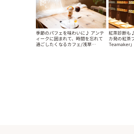
季節のパフェを味わいに♪ アンテ
紅茶診断も
ィークに囲まれて、時間を忘れて
カ発の紅茶ブ
過ごしたくなるカフェ/浅草
Teamaker
「annorum cafe」 | ことりっぷ