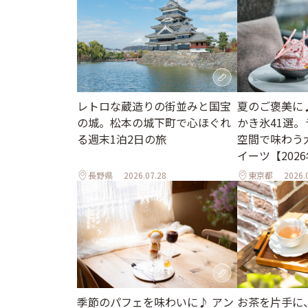
レトロな蔵造りの街並みと国宝
夏のご褒美に
の城。松本の城下町で心ほぐれ
かき氷41選
る週末1泊2日の旅
空間で味わう
イーツ【202
長野県
2026.07.28
東京都
2026.
季節のパフェを味わいに♪ アン
お茶を片手に