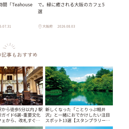
「Teahouse
で。緑に癒される大阪のカフェ5
選
6.07.31
大阪府
2026.08.03
の記事もおすすめ
駅から徒歩5分以内♪駅
新しくなった「ことりっぷ軽井
ガイド6選~重要文化
沢」と一緒におでかけしたい注目
フェから、改札すぐの
スポット13選【スタンプラリー開
で~ | ことりっぷ
催中】 | ことりっぷ