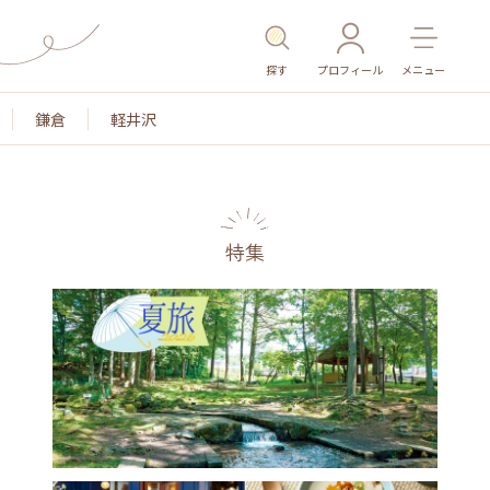
探す
プロフィール
メニュー
鎌倉
軽井沢
特集
名所・旧跡
温泉・スパ
その他施設
ごはん
カ