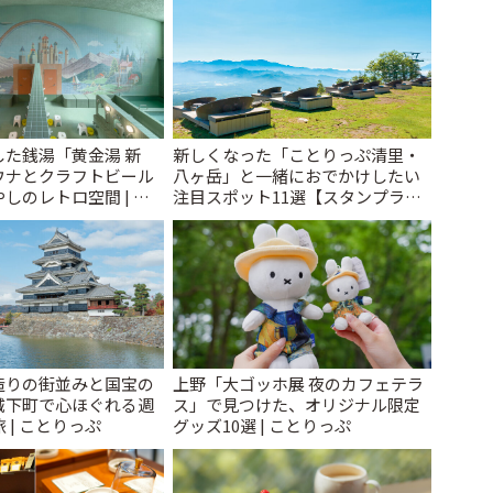
た銭湯「黄金湯 新
新しくなった「ことりっぷ清里・
ウナとクラフトビール
八ヶ岳」と一緒におでかけしたい
しのレトロ空間 | こ
注目スポット11選【スタンプラリ
ー開催中】 | ことりっぷ
造りの街並みと国宝の
上野「大ゴッホ展 夜のカフェテラ
城下町で心ほぐれる週
ス」で見つけた、オリジナル限定
 | ことりっぷ
グッズ10選 | ことりっぷ