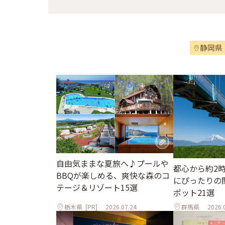
静岡県
自由気ままな夏旅へ♪プールや
都心から約2
BBQが楽しめる、爽快な森のコ
にぴったりの
テージ＆リゾート15選
ポット21選
栃木県
[PR]
2026.07.24
群馬県
2026.