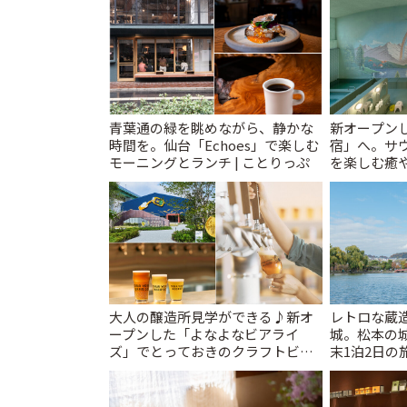
青葉通の緑を眺めながら、静かな
新オープンし
時間を。仙台「Echoes」で楽しむ
宿」へ。サ
モーニングとランチ | ことりっぷ
を楽しむ癒や
とりっぷ
大人の醸造所見学ができる♪新オ
レトロな蔵
ープンした「よなよなビアライ
城。松本の
ズ」でとっておきのクラフトビー
末1泊2日の旅
ル体験 | ことりっぷ