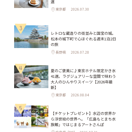
選
東京都
2026.07.30
3
レトロな蔵造りの街並みと国宝の城。
松本の城下町で心ほぐれる週末1泊2日
の旅
長野県
2026.07.28
4
夏のご褒美に♪東京ホテル限定かき氷
41選。ラグジュアリーな空間で味わう
大人のひんやりスイーツ【2026年最
新】
東京都
2026.08.04
5
【チケットプレゼント】水辺の世界か
ら浮世絵の世界へ。「広島もとまち水
族館」ではじまるアートさんぽ