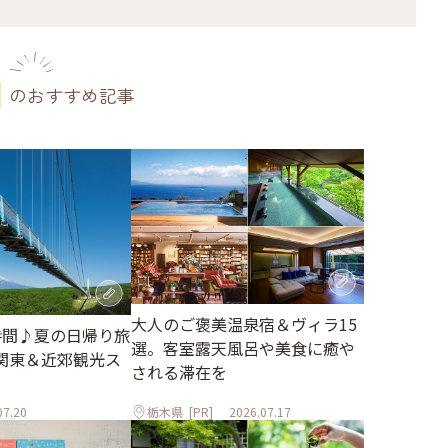
のおすすめ記事
大人のご褒美温泉宿＆ヴィラ15
時間♪夏の日帰り旅
選。客室露天風呂や美食に癒や
関東＆近郊観光ス
される滞在を
07.20
栃木県
[PR]
2026.07.17