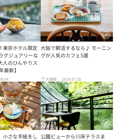
♪東京ホテル限定
大阪で朝活するなら♪ モーニン
。ラグジュアリーな
グが人気のカフェ5選
大人のひんやりス
6年最新】
08.04
大阪府
2026.07.28
、小さな手紙をし
公園ビューから川床テラスま