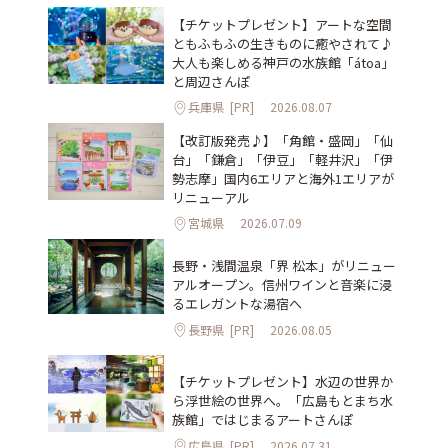
【チケットプレゼント】アートな空間
ともふもふの生きものに癒やされて♪
大人も楽しめる神戸の水族館「átoa」
と周辺さんぽ
兵庫県
[PR]
2026.08.07
【改訂版発売♪】「角館・盛岡」「仙
台」「鎌倉」「伊豆」「軽井沢」「伊
勢志摩」国内6エリアと海外1エリアが
リニューアル
宮城県
2026.07.09
長野・浅間温泉「界 松本」がリニュー
アルオープン。信州ワインと音楽に浸
るエレガントな湯宿へ
長野県
[PR]
2026.08.05
【チケットプレゼント】水辺の世界か
ら浮世絵の世界へ。「広島もとまち水
族館」ではじまるアートさんぽ
広島県
[PR]
2026.07.31