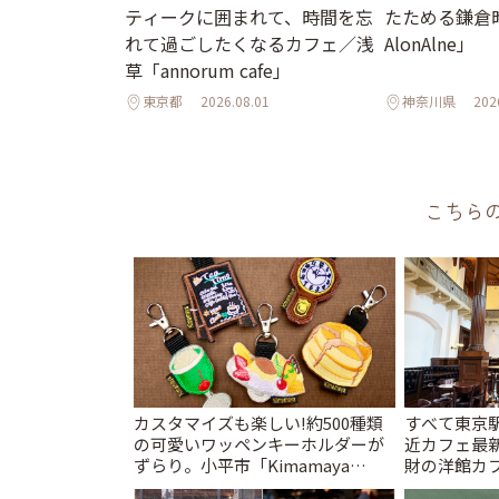
ティークに囲まれて、時間を忘
たためる鎌倉時間
れて過ごしたくなるカフェ／浅
AlonAlne」
草「annorum cafe」
東京都
2026.08.01
神奈川県
202
こちら
カスタマイズも楽しい!約500種類
すべて東京
の可愛いワッペンキーホルダーが
近カフェ最新
ずらり。小平市「Kimamaya
財の洋館カ
T&K」 | ことりっぷ
レトロ喫茶ま