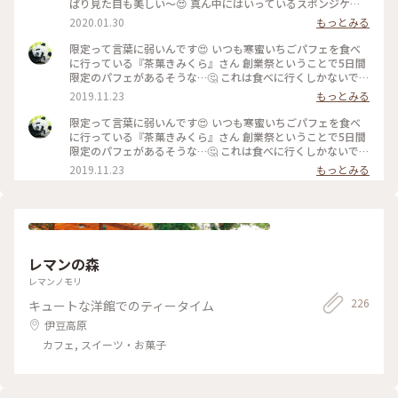
ぱり見た目も美しい～😍 真ん中にはいっているスポンジケー
キ、前回までは四角くカットされているものがはいっていまし
2020.01.30
もっとみる
たが今回はロールケーキ❓みたいなものがドーンッ❗ ん～カット
されてる物の方が食べやすいかな🤔 でも美味しいからもーま
限定って言葉に弱いんです😍 いつも寒蜜いちごパフェを食べ
んたい😁 寒蜜の紅ほっぺも安定の美味しさ😋 もちろんお茶屋
に行っている『茶菓きみくら』さん 創業祭ということで5日間
さんなので中の抹茶アイスも抹茶ゼリーも美味😋😋 添えられ
限定のパフェがあるそうな…🤔 これは食べに行くしかないでし
てくるお茶菓子、いつもはお茶のチョコレートなんですが節分
ょー❗と急ぎ過ぎて開店前に到着😅 待ちます…😑 開店と同時に
2019.11.23
もっとみる
が近いからか今回は豆でした👹 甘い物の後にちょっとしょっ
2階の喫茶スペースへ💨 創業祭特別メニューで抹茶のフルーツ
ぱい物は嬉しいですね🤗 季節&数量限定なので皆さん、食べ逃
サンドやフレンチトーストもありましたが…今回の目的はこ
限定って言葉に弱いんです😍 いつも寒蜜いちごパフェを食べ
しのないように～🤤🤤🤤 #冬のおでかけ#甘いものは正義#いち
れ‼️ 『掛川抹茶のティラミスパフェ』😆 20～24日の3日間限定
に行っている『茶菓きみくら』さん 創業祭ということで5日間
ご#パフェ#抹茶#ティータイム#ことりっぷ静岡
です😏 上には飴細工がささっていて濃くてほろ苦い抹茶アイ
限定のパフェがあるそうな…🤔 これは食べに行くしかないでし
スと抹茶の生チョコ🤤 濃厚なマスカルポーネクリームの上に
ょー❗と急ぎ過ぎて開店前に到着😅 待ちます…😑 開店と同時に
2019.11.23
もっとみる
も奥深い抹茶パウダー🤤 その下にはカステラ、くるみ、洋梨
2階の喫茶スペースへ💨 創業祭特別メニューで抹茶のフルーツ
などが続き最後にはまた濃～い抹茶ゼリーが〆で待っています
サンドやフレンチトーストもありましたが…今回の目的はこ
😲 付属の抹茶シロップは「途中からかけてお召し上がりくだ
れ‼️ 『掛川抹茶のティラミスパフェ』😆 20～24日の3日間限定
さぁい」と言っていたので、上のクリームがなくなったころに
です😏 上には濃くてほろ苦い抹茶アイスと抹茶の生チョコ🤤
かけていただきました😋 シロップといっても甘過ぎずこちら
濃厚なマスカルポーネクリームの上にも奥深い抹茶パウダー🤤
も抹茶が濃くてほろ苦い☝️ 美味美味美味😊 もちろんお茶屋さ
その下にはカステラ、くるみ、洋梨などが続き最後にはまた濃
レマンの森
んなのでセットでいただけるお茶も美味しいです👍 4種類から
～い抹茶ゼリーが〆で待っています😲 付属の抹茶シロップは
選べますよ こちらのパフェは残念ながら明日までですが😔他
「途中からかけてお召し上がりくださぁい」と言っていたの
レマンノモリ
の限定メニューはもちろんスタンダードメニューも美味しそう
で、上のクリームがなくなったころにかけていただきました😋
226
キュートな洋館でのティータイム
なものがいっぱい😃 掛川にお立ち寄りの際はぜひ😘 #甘いも
シロップといっても甘過ぎずこちらも抹茶が濃くてほろ苦い☝️
のは正義#パフェ#ティラミス#ティータイム#お茶#抹茶 #こと
美味美味美味😊 もちろんお茶屋さんなのでセットでいただけ
伊豆高原
りっぷ静岡
るお茶も美味しいです👍 4種類から選べますよ こちらのパフェ
カフェ, スイーツ・お菓子
は残念ながら明日までですが😔他の限定メニューはもちろんス
タンダードメニューも美味しそうなものがいっぱい😃 掛川に
お立ち寄りの際はぜひ😘 #甘いものは正義#パフェ#ティラミス
#ティータイム#お茶#抹茶 #ことりっぷ静岡