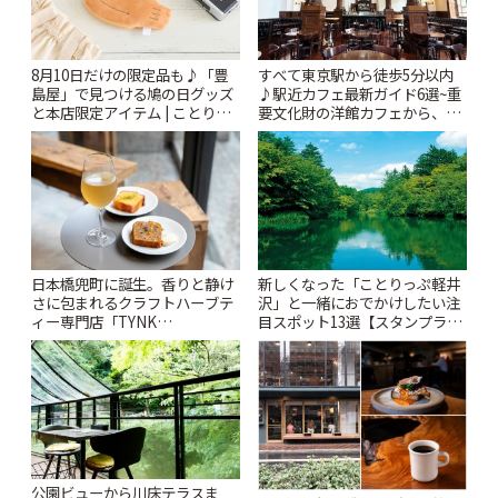
8月10日だけの限定品も♪「豊
すべて東京駅から徒歩5分以内
島屋」で見つける鳩の日グッズ
♪駅近カフェ最新ガイド6選~重
と本店限定アイテム | ことりっ
要文化財の洋館カフェから、改
ぷ
札すぐのレトロ喫茶まで~ | こと
りっぷ
日本橋兜町に誕生。香りと静け
新しくなった「ことりっぷ軽井
さに包まれるクラフトハーブテ
沢」と一緒におでかけしたい注
ィー専門店「TYNK
目スポット13選【スタンプラリ
Kabutocho」 | ことりっぷ
ー開催中】 | ことりっぷ
公園ビューから川床テラスま