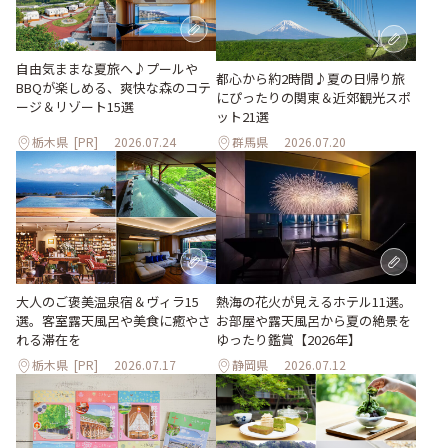
自由気ままな夏旅へ♪プールや
都心から約2時間♪夏の日帰り旅
BBQが楽しめる、爽快な森のコテ
にぴったりの関東＆近郊観光スポ
ージ＆リゾート15選
ット21選
栃木県
[PR]
2026.07.24
群馬県
2026.07.20
大人のご褒美温泉宿＆ヴィラ15
熱海の花火が見えるホテル11選。
選。客室露天風呂や美食に癒やさ
お部屋や露天風呂から夏の絶景を
れる滞在を
ゆったり鑑賞【2026年】
栃木県
[PR]
2026.07.17
静岡県
2026.07.12