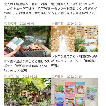
地元野菜をたっぷり使ったメニュ
大人の工場見学へ、愛知・岡崎
ーも♪アート空間でくつろぎタイ
「カクキュー八丁味噌（八丁味噌
ムを／高円寺「まぁるいカフェ」
の郷）」。試食や買い物も楽しみ
♪
愛知県
2026.08.03
東京都
2026.08.03
レトロな蔵のまち・川越にある縁
結びのパワースポット「川越氷川
本×食×温泉が楽しめる癒しのス
神社」
ポット「湯河原惣湯 Books and
Retreat」が登場
神奈川県
2021.09.29
埼玉県
2022.08.15