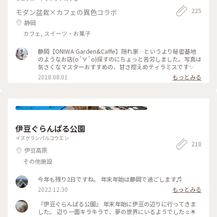
225
モダン盆栽×カフェの異色コラボ
静岡
カフェ, スイーツ・お菓子
静岡【ONIWA Garden&Caffe】隠れ家…というより秘密基地
のようなお店(о´∀`о)探すのにちょっと苦労しました。写真は
気さくなマスターおすすめの、甘さ控えめティラミスです✨
2018.08.01
もっとみる
伊豆ぐらんぱる公園
イズグランパルコウエン
218
伊豆高原
その他施設
今年も残り2日ですね。 年末年始は静岡で過ごします♬
2022.12.30
もっとみる
『伊豆ぐらんぱる公園』 年末年始に伊豆の辺りに行ってきま
した。 辺り一面キラキラで、夢の世界にいるようでした☺︎🌟