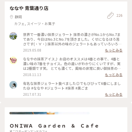
ななや 青葉通り店
226
静岡
カフェ, スイーツ・お菓子
世界で一番濃い抹茶ジェラート 抹茶の濃さがNo.1からNo.7ま
であり、今日はNo.3とNo.7を頂きました。くせになるほろ苦
さです(・∀・) 抹茶以外の味のジェラートもあっていろいろ食
べ比べてみるのもいいかも！ #静岡県 #おいしい時間 #抹茶ジ
2019.05.08
もっとみる
ェラート
ななやの抹茶アイス♪ お店のオススメは4番との事で、4番と
濃い味の7番をチョイス。色の違いがわかりにくいですが、実
は2種類です笑。 とても濃くて、風味の非常に良い御抹茶のア
イスです。静岡に行った際は是非✨ #アイス#静岡#ななや#抹
2018.11.13
もっとみる
茶
有名な抹茶ジェラート食べました😊でもびびって6番にしまし
た😅 #ななや #ジェラート #抹茶 #黒ごま
2017.07.31
もっとみる
ＯＮＩＷＡ Ｇａｒｄｅｎ ＆ Ｃａｆｅ
オニワガーデンアンドカフェ