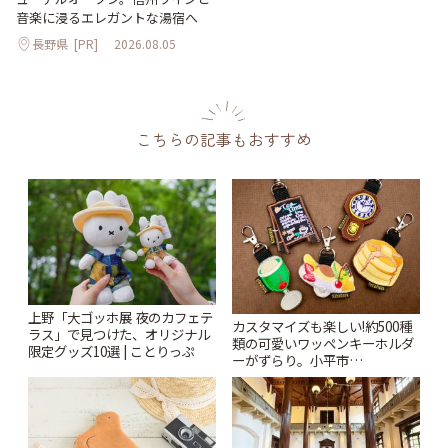
音楽に浸るエレガントな湯宿へ
長野県
[PR]
2026.08.05
こちらの記事もおすすめ
上野「大ゴッホ展 夜のカフェテ
カスタマイズも楽しい!約500種
ラス」で見つけた、オリジナル
類の可愛いワッペンキーホルダ
限定グッズ10選 | ことりっぷ
ーがずらり。小平市
「Kimamaya T&K」 | ことりっ
ぷ