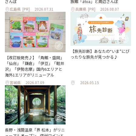
さんぽ
族館「átoa」と周辺さんぽ
広島県
[PR]
2026.07.31
兵庫県
[PR]
2026.08.07
【旅先診断】あなたの“いま”にぴ
ったりな旅先が見つかる♪
【改訂版発売♪】「角館・盛岡」
「仙台」「鎌倉」「伊豆」「軽井
沢」「伊勢志摩」国内6エリアと
海外1エリアがリニューアル
宮城県
2026.07.09
2026.05.15
長野・浅間温泉「界 松本」がリニ
ューアルオープン。信州ワインと