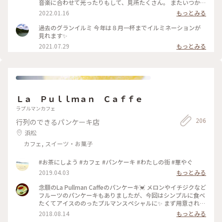
音楽に合わせて光ったりもして、見所たくさん。 またいつか、
絶対に行きたいです！！ #イルミネーション #伊豆ぐらんぱる
2022.01.16
もっとみる
公園 #グランイルミ #静岡
過去のグランイルミ 今年は８月一杯までイルミネーションが
見れます✨
2021.07.29
もっとみる
Ｌａ Ｐｕｌｌｍａｎ Ｃａｆｆｅ
ラプルマンカフェ
206
行列のできるパンケーキ店
浜松
カフェ, スイーツ・お菓子
#お茶にしよう #カフェ #パンケーキ #わたしの街 #華やぐ
2019.04.03
もっとみる
念願のLa Pullman Caffeのパンケーキ💓 メロンやイチジクなど
フルーツのパンケーキもありましたが、今回はシンプルに食べ
たくてアイスののったプルマンスペシャルに✨ まず用意されて
いるのがフォークとスプーン！😲 フォークを入れた瞬間から
2018.08.14
もっとみる
崩れそうなくらいふわふわ、口に入れたらしゅわっと溶けます