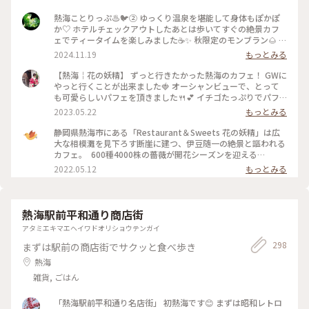
熱海ことりっぷ♨️🐦️② ゆっくり温泉を堪能して身体もぽかぽ
か♡ ホテルチェックアウトしたあとは歩いてすぐの絶景カフ
ェでティータイムを楽しみました☕✨ 秋限定のモンブラン🌰 テ
ィラミスとぶどうのパフェ🍇 和紅茶✨ほうじ茶🍵カモミールテ
2024.11.19
もっとみる
ィー❀ モンブランはまったりこっくり濃厚♡ 今だけの栗、ぶ
どう、柿で秋を感じました♡ お酒が使われた大人スイーツを
【熱海￤花の妖精】 ずっと行きたかった熱海のカフェ！ GWに
シェアしながらゆっくりお喋りする最高に贅沢な時間✨窓から
やっと行くことが出来ました🍓 オーシャンビューで、とって
の景色は。。山、岩山、海、地平線、熱海城、トンビが飛んで
も可愛らしいパフェを頂きました🍴💕 イチゴたっぷりでパフ
いて。。自然に囲まれた非日常感がハンパなく本当に最高な眺
ェも景色も贅沢な一時を過ごすことが出来ました☺️ #私のこと
2023.05.22
もっとみる
めでした🌿✨ #花の妖精 #絶景カフェ #眺めが最高 #地平線が見
りっぷ旅 #花の妖精
えるなんて #素敵 #ティータイム #パフェ #モンブラン #紅茶 #
静岡県熱海市にある「Restaurant＆Sweets 花の妖精」は広
ハーブティー #ゆっくり #のんびり #旅行のカフェは特別感 #
大な相模灘を見下ろす断崖に建つ、伊豆随一の絶景と謳われる
贅沢な時間 #景色が最高 #自然に囲まれて #熱海 #熱海ことり
カフェ。 ⁡ 600種4000株の薔薇が開花シーズンを迎える
っぷ
「ACAO FOREST」と連動して、5月14日(土)から各日10食限
2022.05.12
もっとみる
定で薔薇をモチーフとした期間限定のパフェが登場します。 薔
薇が華やかに咲く様子をりんごのコンポートで表現し、薔薇と
ヨーグルトのソルベで柔らかな芳香が楽しめますよ。 ⁡
●Restaurant＆Sweets花の妖精 住所：静岡県熱海市熱海
熱海駅前平和通り商店街
1993-65 定休日：火曜日、水曜日、他不定休 営業時間：10:00
アタミエキマエヘイワドオリショウテンガイ
～17:00（16:00L.O.)
298
まずは駅前の商店街でサクッと食べ歩き
熱海
雑貨, ごはん
「熱海駅前平和通り名店街」 初熱海です😊 まずは昭和レトロ