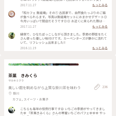
2017.11.27
もっとみる
「和カフェ 無縫庵」その① 古民家で、自然食たっぷりのご飯
が食べられらます。写真は無縫庵セットにおまかせデザート😊
今月いっぱいで閉店だそうです😣😣 お近くに来られた際は、
ぜひお立ち寄りください😳 #ごはん#ランチ#cafe#古民家#カ
2017.11.27
もっとみる
フェ#浜松#無縫庵#オススメ
縁側で、ひなたぼっこしながら頂きました。季節の野菜をたく
さん使った優しい味付けです。カーペンターズが静かに流れて
いて、リフレッシュ出来ました‼
2016.11.19
もっとみる
茶菓 きみくら
サカキミクラ
236
美しい庭を眺めながら上質な掛川茶を味わう
掛川
カフェ, スイーツ・お菓子
こちらも毎年の恒例行事です😆 いちごの季節がやってきまし
た🍓 『茶菓きみくら』さんの寒蜜いちごのパフェ🍓🍓🍓 やっ