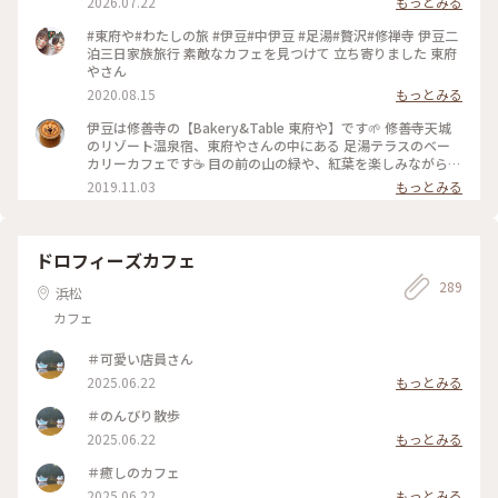
2026.07.22
もっとみる
#東府や#わたしの旅 #伊豆#中伊豆 #足湯#贅沢#修禅寺 伊豆二
泊三日家族旅行 素敵なカフェを見つけて 立ち寄りました 東府
やさん
2020.08.15
もっとみる
伊豆は修善寺の【Bakery&Table 東府や】です🌱 修善寺天城
のリゾート温泉宿、東府やさんの中にある 足湯テラスのベー
カリーカフェです☕️ 目の前の山の緑や、紅葉を楽しみながら、
吉奈温泉の足湯に浸かって、 美味しいパンをいただけます🥐🥪
2019.11.03
もっとみる
足湯ベーカリーカフェはもちろん、 大正時代を感じられるレ
トロな喫茶の大正館など、 広い敷地内に、色んな施設があって
お散歩しながらいろいろ楽しめます✨ ベーカリーのパンは、季
節によってメニューが変わったり、美味しいパンがたくさんあ
ドロフィーズカフェ
ります🥐☕️✨ #伊豆 #Bakery&Table東府や #天城 #足湯 #パン
289
#カフェ #紅葉 #温泉 #リゾート宿 #東府や #秋の色彩 #老舗旅
浜松
館 #静岡 #ドライブ
カフェ
＃可愛い店員さん
2025.06.22
もっとみる
＃のんびり散歩
2025.06.22
もっとみる
＃癒しのカフェ
2025.06.22
もっとみる