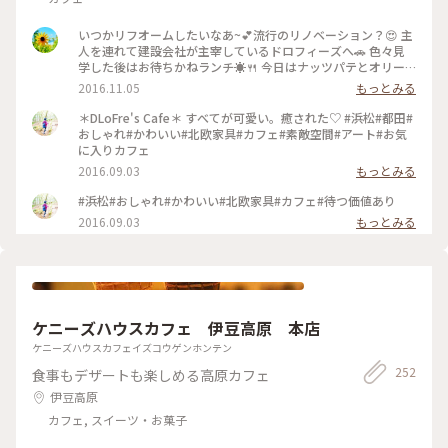
いつかリフオームしたいなあ~💕流行のリノベーション？😍 主
人を連れて建設会社が主宰しているドロフィーズへ🚗 色々見
学した後はお待ちかねランチ☀🍴 今日はナッツパテとオリー
ブペーストと ボロニアソーセージのサラディエール ￥1,180を
2016.11.05
もっとみる
頂きました💕 これにフォッカチャがつきます🎵 食べきれない
ほどの量に新鮮なお野菜❗身体が喜ぶメニューばかりです
＊DLoFre's Cafe＊ すべてが可愛い。癒された♡ #浜松#都田#
(’-’*)♪ いつか素敵なリノベーション‼出来ると良いなあ(*^^*)
おしゃれ#かわいい#北欧家具#カフェ#素敵空間#アート#お気
#ずっと好きな味#秋ごはん#ランチ#ドライブ#野菜#健康#スロ
に入りカフェ
ーライフ#わたしの街#都田建設#カフェ
2016.09.03
もっとみる
#浜松#おしゃれ#かわいい#北欧家具#カフェ#待つ価値あり
2016.09.03
もっとみる
ケニーズハウスカフェ 伊豆高原 本店
ケニーズハウスカフェイズコウゲンホンテン
252
食事もデザートも楽しめる高原カフェ
伊豆高原
カフェ, スイーツ・お菓子