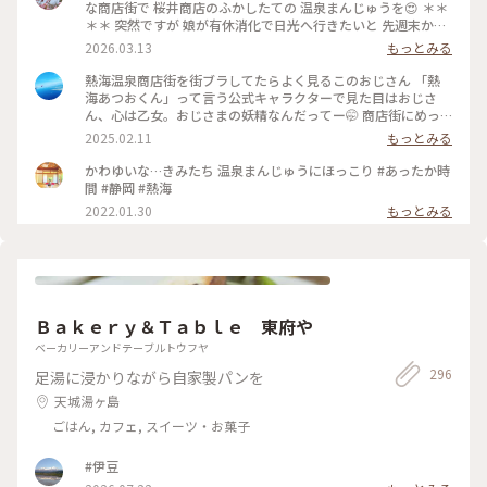
な商店街で 桜井商店のふかしたての 温泉まんじゅうを😍 ＊＊
＊＊ 突然ですが 娘が有休消化で日光へ行きたいと 先週末から
3泊４日で 熱海〜日光へ母娘旅でした😆 当初那須高原も行こう
2026.03.13
もっとみる
ねとルンルンが 北関東の寒さを知らず！ 3月いっぱいスノータ
イヤ🛞💦 那須高原はスキー⛷️❄️ いろは坂は凍結✨ 日曜日からま
熱海温泉商店街を街ブラしてたらよく見るこのおじさん 「熱
た厳寒😂 季節外れの那須高原は諦めて 1日目は熱海で途中下
海あつおくん」って言う公式キャラクターで見た目はおじさ
車することに 熱海はこの日18℃☀️ 翌日の日光は最低気温氷点
ん、心は乙女。おじさまの妖精なんだってー🤭 商店街にめっ
下の 真冬🤣 なんとか日光へは行こうと ぽかぽか陽気の熱海か
ちゃいるから気になっちゃったw そんなあつおくんの温泉まん
2025.02.11
もっとみる
ら 真冬の日光へのアップダウン旅の スタートです😆 ♨️ ふかし
じゅうは、蒸したてほかほか黒糖まんじゅう。美味しかった😋
たての温泉まんじゅうは こし餡と黒糖生地の粒あん アッツア
後ろから消毒スプレーが出てるからちょんまげみたいな姿にな
かわゆいな…きみたち 温泉まんじゅうにほっこり #あったか時
ツふかふかでした😍 商店街には美味しそうなお店が たくさん
ってしまった🤣 そこからちょっと足を伸ばしてお散歩♪ 地図
間 #静岡 #熱海
💕 お昼ご飯を求めて路地裏散策へ♪ 行きの新幹線から タイミ
で見ると桜並木まで徒歩で20分ほどとしか書いてなかったの
2022.01.30
もっとみる
ングよく雲の切れた 富士山も綺麗に見えて 幸先のいいスター
で、平地を歩くのかと思ったら、海に向けてずっと下り坂！
トになりましたが どうなる真冬の日光⁉️ 2026.3.7 ・ ・ #ちい
しかもなかなかの下り坂！道も狭いので散歩と言うより良いウ
さな列車旅 #電車旅 #途中下車 #ぽかぽか熱海厳寒日光母娘旅
ォーキングになりました😅 川沿いに近づくとほぼ満開の桜並
#母娘旅 #ことりっぷ熱海 #熱海駅前平和通り名店街 #商店街 #
木が凄い綺麗にお出迎え🌸 日曜だからか結構な観光客で賑わ
レトロ #レトロ商店街 #昭和レトロな商店街 #桜井商店温泉ま
っててびっくり！周辺にもお店がいっばいあったので、こっち
んじゅう店 #温泉まんじゅう #まんじゅう #饅頭 #名物 #ご当地
でも休憩や街ブラも楽しそうでした♪ 帰り道の上り坂は大変
グルメ #食べ歩き #旅のごはん #富士山 #熱海駅 #熱海 #熱海市
Ｂａｋｅｒｙ＆Ｔａｂｌｅ 東府や
だったので、バスで熱海駅まで帰って来ちゃった😂 #熱海温泉
#静岡県 #静岡
#熱海旅行 #熱海スイーツ #ことりっぷ静岡
ベーカリーアンドテーブルトウフヤ
296
足湯に浸かりながら自家製パンを
天城湯ヶ島
ごはん, カフェ, スイーツ・お菓子
#伊豆