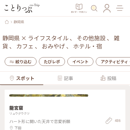
ガイド・マガジン
静岡県
静岡県
×
ライフスタイル
、
その他施設
、
雑
貨
、
カフェ
、
おみやげ
、
ホテル・宿
絞り込む
たびレポ
イベント
アクティビティ
スポット
記事
投稿
龍宮窟
リュウグウクツ
486
ハート形に開いた天井で恋愛祈願
下田