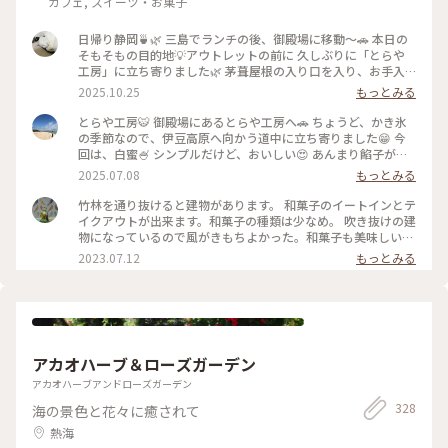
カフェ, スイーツ・お菓子
日帰り静岡🍵🌿 三島でランチの後、御殿場に移動〜🚗 本日の
そもそもの目的地💡アウトレットの前に 久しぶりに「とらや
工房」に立ち寄りました🌿 茅葺屋根の入り口を入り、お手入
れされた 林の中を抜けたら…🌲🌳🌲🌳 変わらぬ佇まいの工房
2025.10.25
もっとみる
にホッとします☺️ 栗餅とお茶を頂きました🌰🍵美味しい〜😋
その後アウトレットでお買い物を楽しみ😊 途中、休憩ではサ
とらや工房🐯 御殿場にあるとらや工房へ🚗 ちょうど、かき氷
ングラムでお茶タイム🥤 夜ごはんは混む前の早めの時間に 沼
の季節なので、伊豆高原へ向かう道中に立ち寄りました😁 今
津魚がし寿司さんで地のものメインの 美味しいお寿司🍣🍣頂
回は、白蜜🍧 シンプルだけど、おいしい😍 あんまり餡子が得
きました(๑>◡<๑) 美味しい静岡、満喫の大満足日帰り旅です
意ではない私でも、とらやの餡子はおいしいです✨ #静岡県#
2025.07.08
もっとみる
✨✨ #ことりっぷと一緒 #ことりっぷ静岡 #秋の装い #とらや工
かき氷 #カフェ
房#栗餅 #御殿場プレミアムアウトレット #サングラム #静岡茶
竹林を通り抜けると建物があります。 和菓子のイートインとテ
#沼津魚がし寿司 #回転寿司
イクアウトが出来ます。和菓子の種類は少なめ。 吹き抜けの建
物になっているので風がきもちよかった。和菓子も美味しいで
す。
2023.07.12
もっとみる
アカオハーブ＆ローズガーデン
アカオハーブアンドローズガーデン
328
海の景色と花々に癒されて
熱海