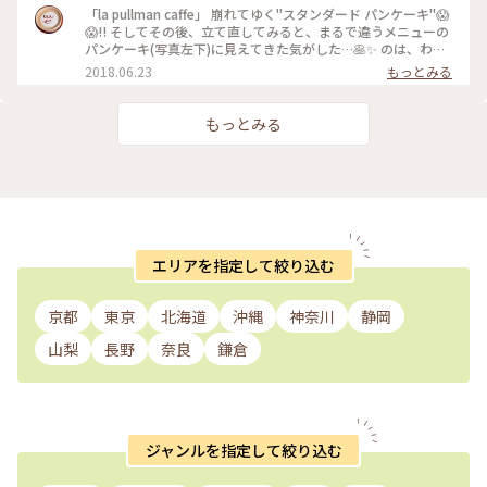
😵💕 こんな柔らかいパンケーキは初めて！食べながら何度も
「la pullman caffe」 崩れてゆく"スタンダード パンケーキ"😱
美味しい～って言葉が出ちゃいました😂 今度はフルーツのパ
😱‼️ そしてその後、立て直してみると、まるで違うメニューの
ンケーキも食べたいな～☺️ #浜松 #パンケーキ #カフェ #アイ
パンケーキ(写真左下)に見えてきた気がした…🥞✨ のは、わた
ス #スイーツ #ことりっぷ静岡
しだけ😅？笑笑 #おやつの時間#パンケーキ#半熟#浜松#オス
2018.06.23
もっとみる
スメ#ことりっぷ静岡#プルマンカフェ＃ＬＡ ＰＵＬＬＭＡＮ
ＣＡＦＦＥ
もっとみる
エリアを指定して絞り込む
京都
東京
北海道
沖縄
神奈川
静岡
山梨
長野
奈良
鎌倉
ジャンルを指定して絞り込む