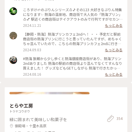
ころすけ🌱のぷりんシリーズ🍮🎵その123 大好きなぷりん特集
になります✨ 熱海の温泉地、商店街で大人気の「熱海プリン」
🍮💕 駅近くの商店街はテイクアウトのみで行列ですがセカン
ドカフェは空いていてイートインできます✨桶がテーブル代わ
2024.11.21
もっとみる
りでトレードマークのカバのクッキー飾り付け🤍カバが生クリ
ームに埋もれぎみです🤭笑w それにしてもどうしてカバなの
【静岡・熱海】熱海プリンカフェ2ndへ！ ・ ・ 予定だと駅前
でしょう😂 #熱海プリン #めちゃ人気 #まだバズり中 #カバ #
商店街の熱海プリンに行こうと思っていたんですが、めちゃく
温泉地 #セカンド空いてておすすめ #旅先のぷりん最高すぎる
ちゃ混んでいたので、こちらの熱海プリンカフェ2ndに行きま
#プリン #熱海 #熱海ことりっぷ #ぷりんシリーズ
した🍮 ・ まず店内が可愛い🩷雑貨が売っていたり、狭いです
2024.09.03
もっとみる
がイートインスペースもあって、壁のイラストがカバや温泉イ
メージで可愛かったです。 ・ 念願の熱海プリンはテイクアウ
#熱海 旅館から少し歩くと熱海銀座商店街があり、熱海プリン
トで注文して、店内ではプリンソフトをいただきました。 ソフ
2ndありました 熱海の駅前の商店街より混んでなくてすんなり
トクリーム部分に乗ってるキャラメルかな？食感があってよか
買えました！ グッズなどもGETしながら 熱海で行きたかった
ったです。下の部分がプリンになっていて、甘くてとっても美
美術館、熱海プリン しかし熱海も相当暑いです
2024.08.16
もっとみる
味しかったです😋 ・ ・ #熱海プリン #熱海プリンカフェ #熱海
周辺 #熱海銀座 #熱海カフェ #静岡カフェ #熱海観光スポット
とらや工房
トラヤコウボウ
354
緑に囲まれて美味しい和菓子を
御殿場・十里木高原