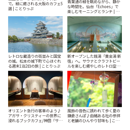
青葉通の緑を眺めながら、静か
で。緑に癒される大阪のカフェ5
な時間を。仙台「Echoes」で
選 | ことりっぷ
楽しむモーニングとランチ | こ
とりっぷ
レトロな蔵造りの街並みと国宝
新オープンした銭湯「黄金湯 新
の城。松本の城下町で心ほぐれ
宿」へ。サウナとクラフトビー
る週末1泊2日の旅 | ことりっぷ
ルを楽しむ癒やしのレトロ空間
| ことりっぷ
風鈴の音色に誘われて歩く夏の
オリエント急行の客車のよう♪
鎌倉さんぽ♪由緒ある社の参拝
アガサ・クリスティーの世界に
と老舗のひんやり甘味も | こと
浸れるブックカフェ/神田「サロ
りっぷ
ンクリスティ」 | ことりっぷ