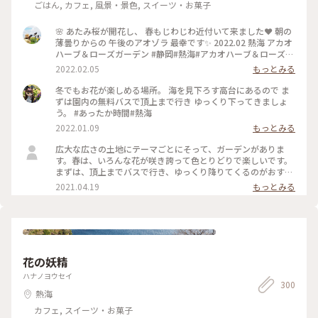
ごはん, カフェ, 風景・景色, スイーツ・お菓子
🌸 あたみ桜が開花し、 春もじわじわ近付いて来ました❤ 朝の
薄曇りからの 午後のアオゾラ 最幸です✨ 2022.02 熱海 アカオ
ハーブ＆ローズガーデン #静岡#熱海#アカオハーブ＆ローズガ
ーデン#あたみ桜#海#空#絶景
2022.02.05
もっとみる
冬でもお花が楽しめる場所。 海を見下ろす高台にあるので ま
ずは園内の無料バスで頂上まで行き ゆっくり下ってきましょ
う。 #あったか時間#熱海
2022.01.09
もっとみる
広大な広さの土地にテーマごとにそって、ガーデンがありま
す。春は、いろんな花が咲き誇って色とりどりで楽しいです。
まずは、頂上までバスで行き、ゆっくり降りてくるのがおすす
めです。 #花を愉しむ #ガーデン #熱海 #フォトコン #コ
2021.04.19
もっとみる
ンテスト
花の妖精
ハナノヨウセイ
300
熱海
カフェ, スイーツ・お菓子