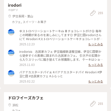
敵カフェ #静岡 #ゴーラー隊
irodori
イロドリ
255
伊豆長岡・韮山
カフェ, スイーツ・お菓子
🍓ストロベリーショートケーキ🍰 🍫チョコレートがけ😋 毎年
この時期が来るのを楽しみにしてます😊 伊豆仁田irodoriさん
にて #irodori #ストロベリーショートケーキチョコレートがけ
#ストロベリーショートケーキ #伊豆仁田 #スィーツ #jun_flat
2025.12.23
もっとみる
irodori🍰 古民家カフェ 伊豆箱根鉄道駿豆線、伊豆仁田駅か
ら徒歩すぐの黒塀に囲まれた古民家カフェ。 引き戸の玄関か
ら入りスリッパに履き替えてお邪魔致します。 ケーキはショー
ウインドーから選べます 僕が開店時間10時行くのは、食べた
2025.11.03
もっとみる
いケーキが手作りのため売り切れる事も多いので。 #irodori #
伊豆仁田駅 #伊豆箱根鉄道 #古民家カフェ #スィーツ #jun_flat
バナナカスタードパイ🍌 #バナナカスタードパイ #irodori #伊
豆仁田 #古民家カフェ #ふらっと
2025.02.22
もっとみる
ドロフイーズカフェ
255
浜松
カフェ