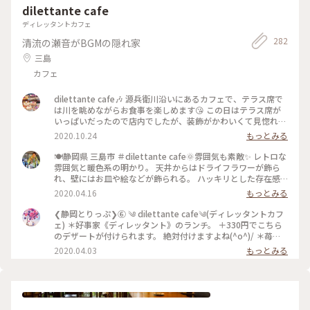
dilettante cafe
ディレッタントカフェ
282
清流の瀬音がBGMの隠れ家
三島
カフェ
dilettante cafe🎶 源兵衛川沿いにあるカフェで、テラス席で
は川を眺めながらお食事を楽しめます😘 この日はテラス席が
いっぱいだったので店内でしたが、装飾がかわいくて見惚れて
しまいました💕 注文したのは、あさりときのこのトマトクリ
2020.10.24
もっとみる
ームパスタランチ🍝 前菜が意外とボリューミーで、パスタま
で全部食べられるか不安でしたが、パスタが濃厚で美味しくて
🍽静岡県 三島市 ＃dilettante cafe🌞雰囲気も素敵✨ レトロな
美味しくて、結局ペロリでした😋 今度はデザートも頼んでみ
雰囲気と暖色系の明かり。 天井からはドライフラワーが飾ら
たいなあ💓 #dilettantecafe #パスタ #三島
れ、壁にはお皿や絵などが飾られる。 ハッキリとした存在感
のある装飾も、日常と違う場所で違う時間を過ごしていると感
2020.04.16
もっとみる
じさせてくれる素敵な“店内の”お店です😊 🔹🔸🔹🐤🔸🔹🔸🐦
🔹🔸🔹🐤🔸🔹🔸 Ripさんをお連れした、静岡県観光大使のゆき
❮静岡とりっぷ❯⑥ ༄ dilettante cafe༄(ディレッタントカフ
たかです🤣 富士山の雪解け水が地中で濾過され流れる清流 源
ェ) ＊好事家《ディレッタント》のランチ。 ＋330円でこちら
兵衛川🗻 この川を川床として作られたテラス席は、外に出て
のデザートが付けられます。 絶対付けますよね(^o^)/ ＊苺の
気持ちの良い季節には格別の気持ちよさと開放感を楽しめます
チーズケーキ ＊チョコケーキ 折角の機会なので、半分ずつで
2020.04.03
もっとみる
(*´︶`*) が！！ 残念ながら雨でした💦 店内の装飾も素敵な、
頂きました。 もちろん美味し～♡ 大大大満足のランチでした
ゆきたかナンバー１カフェです☝ たまに1人でも行ったりしま
✨ ディレッタントカフェさん✧︎ 富士山の湧き水が流れる源兵衛
す😆👍 (2020年3月撮影) #静岡県 #三島市 #ディレッタントカ
川沿いでお食事が頂ける、とっても素敵なお店でした✨ 次回伺
フェ #カフェ #わたしの街 #旅の思い出
う時は、テラス席で頂きたいと思います🍀( ¨̮ ) #ことりっぷ静
岡 #静岡ランチ #dilettante cafe #ディレッタントカフェ #素