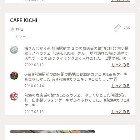
CAFE KICHI
286
熱海
カフェ
梅さんぽから🌿 熱海駅前の ２つの商店街の路地に佇む 古い民
家リノベカフェ「CAFE KICHI」さん。 以前訪れた時は 満席で
入れず… この日は タイミングよく入れました。 2階の窓辺の
席で ウィンナーコーヒーと キチブレンド、 シフォン（季節の
2022.03.13
もっとみる
ジャム）とベイクドチーズケーキを。 （ジャムは熱海のだい
だいマーマレード） 美味しい スイーツとコーヒー、 路地裏の
☕️🍰 #熱海駅前の商店街の路地にお洒落カフェ #紅茶もケーキ
静かな雰囲気に しばしまったり。。 焼き菓子をいくつかお土
も美味しかった 🤤 #熱海 #カフェキチ #ことりっぷ静岡
産に。 この後は…近くの系列セレクトショップ 「基地-
2018.02.14
もっとみる
teshigoto」さんへも ちょこっとだけ。。 #熱海#梅さんぽか
ら#CAFE KICHI#古民家カフェ#基地#手仕事#ゆるりカフェ時間
熱海の商店街の路地にあるカフェ。ゆっくりとした時間が流
#ヒーリング旅
れ、自家製シフォンケーキがふわふわでした。 #熱海#カフェ#
ケーキ
2017.03.18
もっとみる