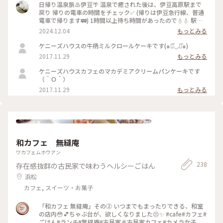
日帰り温泉旅♨️伊豆🌴 温泉で癒された後は、伊豆高原駅まで
戻り 帰りの電車の時間をチェック✅ (帰りは伊豆急行線、普通
電車で帰ります🚃) 1時間以上待ち時間があったので💧💧 駅か
ら徒歩圏内で検索し🔍徒歩10分🚶‍♀️ ケニーズハウスカフェさん
2024.12.04
もっとみる
でお茶休憩☕️ …ですが、暖かかったので🌤️人気の ソフトクリ
ームを使ったサンデーを🍨🍦 連れはベリー&ベリー🫐🍓 私は
ケニーズハウスの牛柄ミルクロールケーキです(๑･̑◡･̑๑)
マカダミアナッツソルト🧂🥜 温泉で温まった身体に沁みる〜
2017.11.29
もっとみる
🤍 ちなみに駅からは坂道もありちょっと良い 運動にもなりま
す🏃‍♀️🏃🏻笑 #ことりっぷ伊豆#伊豆急行線 #伊豆高原駅#ケニー
ケニーズハウスカフェのマカデミアクリームパンケーキです
ズハウスカフェ #ソフトクリーム#サンデー#テラス席#暖炉 #
（＾Ｏ＾）
ベストトリップ2024 #スターバックスラスカ熱海店 #東海道線
2017.11.29
もっとみる
#相模湾
和カフェ 無縫庵
ワカフェムホウアン
238
存在感抜群の古民家で味わうヘルシーごはん
浜松
カフェ, スイーツ・お菓子
「和カフェ 無縫庵」その② いつまでもまったりできる、和室
の店内😳💕ちゃぶ台が、欲しくなりました😣✨ #cafe#カフェ#
ごはん#ランチ#無縫庵#古民家＃古民家カフェ#カメラ女子