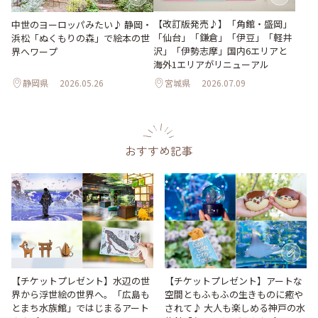
【改訂版発売♪】「角館・盛岡」
中世のヨーロッパみたい♪ 静岡・
「仙台」「鎌倉」「伊豆」「軽井
浜松「ぬくもりの森」で絵本の世
沢」「伊勢志摩」国内6エリアと
界へワープ
海外1エリアがリニューアル
静岡県
2026.05.26
宮城県
2026.07.09
おすすめ記事
【チケットプレゼント】水辺の世
【チケットプレゼント】アートな
界から浮世絵の世界へ。「広島も
空間ともふもふの生きものに癒や
とまち水族館」ではじまるアート
されて♪ 大人も楽しめる神戸の水