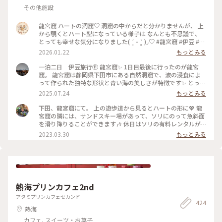
その他施設
龍宮窟 ハートの洞窟♡ 洞窟の中からだと分かりませんが、 上
から覗くとハート型になっている様子は なんとも不思議で、
とっても幸せな気分になりました( ´͈ ᵕ `͈ )◞♡ #龍宮窟 #伊豆 #ハ
ートの洞窟 #開運旅
2026.01.22
もっとみる
一泊二日 伊豆旅行⑪ 龍宮窟✨️ 1日目最後に行ったのが龍宮
窟。 龍宮窟は静岡県下田市にある自然洞窟で、波の浸食によ
って作られた独特な形状と青い海の美しさが特徴です✨️ とって
も神秘的でした✨️ 柵までしかいけませんが、素敵な景色に大満
2025.07.24
もっとみる
足です。 駐車場の近くの階段を降りてすぐです💡 １日で、こ
れだけ色々まわりましたが、ちょうどルート上にあるところを
下田、龍宮窟にて。 上の遊歩道から見るとハートの形に💖 龍
ほとんど寄ってる感じなので、ゆっくり観光満喫出来ました😊
宮窟の隣には、サンドスキー場があって、ソリにのって急斜面
#龍宮窟 #ゆるり夏時間 #開運旅
を滑り降りることができます🎶 休日はソリの有料レンタルが
あるみたいなのですが、行った日は平日でレンタルをしておら
2023.03.30
もっとみる
ず…💦 ソリで遊んでいる親子を眺めていたら、ソリを貸してい
ただけました！ スリル満点で楽しかったです🎶 あのときソリ
を貸してくださったお父様、本当にありがとうございました
🙇‍♀️✨ #私のことりっぷ旅 #花だより #レトロな街 #Myことりっ
ぷ
熱海プリンカフェ2nd
アタミプリンカフェセカンド
424
熱海
カフェ, スイーツ・お菓子