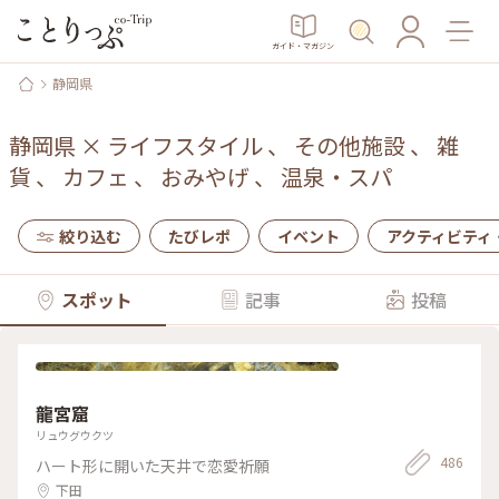
ガイド・マガジン
静岡県
静岡県
×
ライフスタイル
、
その他施設
、
雑
貨
、
カフェ
、
おみやげ
、
温泉・スパ
絞り込む
たびレポ
イベント
アクティビティ
スポット
記事
投稿
龍宮窟
リュウグウクツ
486
ハート形に開いた天井で恋愛祈願
下田