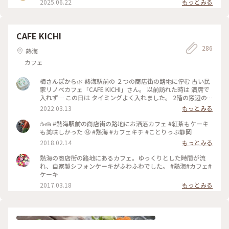
2025.06.22
もっとみる
CAFE KICHI
286
熱海
カフェ
梅さんぽから🌿 熱海駅前の ２つの商店街の路地に佇む 古い民
家リノベカフェ「CAFE KICHI」さん。 以前訪れた時は 満席で
入れず… この日は タイミングよく入れました。 2階の窓辺の
席で ウィンナーコーヒーと キチブレンド、 シフォン（季節の
2022.03.13
もっとみる
ジャム）とベイクドチーズケーキを。 （ジャムは熱海のだい
だいマーマレード） 美味しい スイーツとコーヒー、 路地裏の
☕️🍰 #熱海駅前の商店街の路地にお洒落カフェ #紅茶もケーキ
静かな雰囲気に しばしまったり。。 焼き菓子をいくつかお土
も美味しかった 🤤 #熱海 #カフェキチ #ことりっぷ静岡
産に。 この後は…近くの系列セレクトショップ 「基地-
2018.02.14
もっとみる
teshigoto」さんへも ちょこっとだけ。。 #熱海#梅さんぽか
ら#CAFE KICHI#古民家カフェ#基地#手仕事#ゆるりカフェ時間
熱海の商店街の路地にあるカフェ。ゆっくりとした時間が流
#ヒーリング旅
れ、自家製シフォンケーキがふわふわでした。 #熱海#カフェ#
ケーキ
2017.03.18
もっとみる