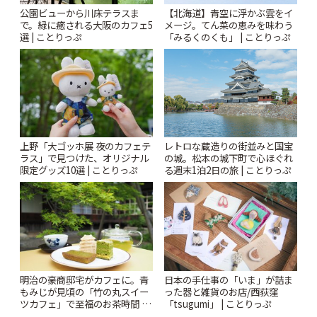
公園ビューから川床テラスま
【北海道】青空に浮かぶ雲をイ
で。緑に癒される大阪のカフェ5
メージ。てん菜の恵みを味わう
選 | ことりっぷ
「みるくのくも」 | ことりっぷ
上野「大ゴッホ展 夜のカフェテ
レトロな蔵造りの街並みと国宝
ラス」で見つけた、オリジナル
の城。松本の城下町で心ほぐれ
限定グッズ10選 | ことりっぷ
る週末1泊2日の旅 | ことりっぷ
明治の豪商邸宅がカフェに。青
日本の手仕事の「いま」が詰ま
もみじが見頃の「竹の丸スイー
った器と雑貨のお店/西荻窪
ツカフェ」で至福のお茶時間 |
「tsugumi」 | ことりっぷ
ことりっぷ