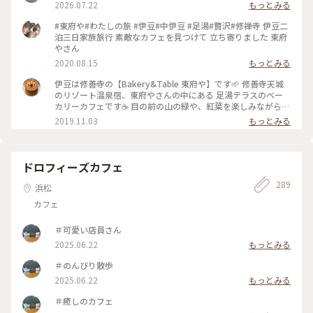
2026.07.22
もっとみる
#東府や#わたしの旅 #伊豆#中伊豆 #足湯#贅沢#修禅寺 伊豆二
泊三日家族旅行 素敵なカフェを見つけて 立ち寄りました 東府
やさん
2020.08.15
もっとみる
伊豆は修善寺の【Bakery&Table 東府や】です🌱 修善寺天城
のリゾート温泉宿、東府やさんの中にある 足湯テラスのベー
カリーカフェです☕️ 目の前の山の緑や、紅葉を楽しみながら、
吉奈温泉の足湯に浸かって、 美味しいパンをいただけます🥐🥪
2019.11.03
もっとみる
足湯ベーカリーカフェはもちろん、 大正時代を感じられるレ
トロな喫茶の大正館など、 広い敷地内に、色んな施設があって
お散歩しながらいろいろ楽しめます✨ ベーカリーのパンは、季
節によってメニューが変わったり、美味しいパンがたくさんあ
ドロフィーズカフェ
ります🥐☕️✨ #伊豆 #Bakery&Table東府や #天城 #足湯 #パン
289
#カフェ #紅葉 #温泉 #リゾート宿 #東府や #秋の色彩 #老舗旅
浜松
館 #静岡 #ドライブ
カフェ
＃可愛い店員さん
2025.06.22
もっとみる
＃のんびり散歩
2025.06.22
もっとみる
＃癒しのカフェ