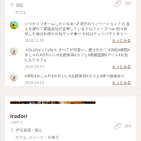
255
敵カフェ #静岡 #ゴーラー隊
浜松
カフェ
いつかリフオームしたいなあ~💕流行のリノベーション？😍 主
人を連れて建設会社が主宰しているドロフィーズへ🚗 色々見
学した後はお待ちかねランチ☀🍴 今日はナッツパテとオリー
ブペーストと ボロニアソーセージのサラディエール ￥1,180を
2016.11.05
もっとみる
頂きました💕 これにフォッカチャがつきます🎵 食べきれない
ほどの量に新鮮なお野菜❗身体が喜ぶメニューばかりです
＊DLoFre's Cafe＊ すべてが可愛い。癒された♡ #浜松#都田#
(’-’*)♪ いつか素敵なリノベーション‼出来ると良いなあ(*^^*)
おしゃれ#かわいい#北欧家具#カフェ#素敵空間#アート#お気
#ずっと好きな味#秋ごはん#ランチ#ドライブ#野菜#健康#スロ
に入りカフェ
ーライフ#わたしの街#都田建設#カフェ
2016.09.03
もっとみる
#浜松#おしゃれ#かわいい#北欧家具#カフェ#待つ価値あり
2016.09.03
もっとみる
irodori
イロドリ
255
伊豆長岡・韮山
カフェ, スイーツ・お菓子