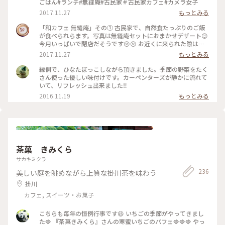
ごはん#ランチ#無縫庵#古民家＃古民家カフェ#カメラ女子
2017.11.27
もっとみる
「和カフェ 無縫庵」その① 古民家で、自然食たっぷりのご飯
が食べられらます。写真は無縫庵セットにおまかせデザート😊
今月いっぱいで閉店だそうです😣😣 お近くに来られた際は、
ぜひお立ち寄りください😳 #ごはん#ランチ#cafe#古民家#カ
2017.11.27
もっとみる
フェ#浜松#無縫庵#オススメ
縁側で、ひなたぼっこしながら頂きました。季節の野菜をたく
さん使った優しい味付けです。カーペンターズが静かに流れて
いて、リフレッシュ出来ました‼
2016.11.19
もっとみる
茶菓 きみくら
サカキミクラ
236
美しい庭を眺めながら上質な掛川茶を味わう
掛川
カフェ, スイーツ・お菓子
こちらも毎年の恒例行事です😆 いちごの季節がやってきまし
た🍓 『茶菓きみくら』さんの寒蜜いちごのパフェ🍓🍓🍓 やっ