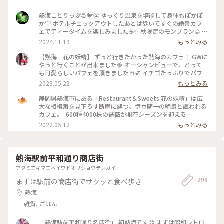
熱海ことりっぷ♨️🐦️② ゆっくり温泉を堪能して身体もぽかぽ
か♡ ホテルチェックアウトしたあとは歩いてすぐの絶景カフ
ェでティータイムを楽しみました☕✨ 秋限定のモンブラン🌰 テ
ィラミスとぶどうのパフェ🍇 和紅茶✨ほうじ茶🍵カモミールテ
2024.11.19
もっとみる
ィー❀ モンブランはまったりこっくり濃厚♡ 今だけの栗、ぶ
どう、柿で秋を感じました♡ お酒が使われた大人スイーツを
【熱海￤花の妖精】 ずっと行きたかった熱海のカフェ！ GWに
シェアしながらゆっくりお喋りする最高に贅沢な時間✨窓から
やっと行くことが出来ました🍓 オーシャンビューで、とって
の景色は。。山、岩山、海、地平線、熱海城、トンビが飛んで
も可愛らしいパフェを頂きました🍴💕 イチゴたっぷりでパフ
いて。。自然に囲まれた非日常感がハンパなく本当に最高な眺
ェも景色も贅沢な一時を過ごすことが出来ました☺️ #私のこと
2023.05.22
もっとみる
めでした🌿✨ #花の妖精 #絶景カフェ #眺めが最高 #地平線が見
りっぷ旅 #花の妖精
えるなんて #素敵 #ティータイム #パフェ #モンブラン #紅茶 #
静岡県熱海市にある「Restaurant＆Sweets 花の妖精」は広
ハーブティー #ゆっくり #のんびり #旅行のカフェは特別感 #
大な相模灘を見下ろす断崖に建つ、伊豆随一の絶景と謳われる
贅沢な時間 #景色が最高 #自然に囲まれて #熱海 #熱海ことり
カフェ。 ⁡ 600種4000株の薔薇が開花シーズンを迎える
っぷ
「ACAO FOREST」と連動して、5月14日(土)から各日10食限
2022.05.12
もっとみる
定で薔薇をモチーフとした期間限定のパフェが登場します。 薔
薇が華やかに咲く様子をりんごのコンポートで表現し、薔薇と
ヨーグルトのソルベで柔らかな芳香が楽しめますよ。 ⁡
●Restaurant＆Sweets花の妖精 住所：静岡県熱海市熱海
熱海駅前平和通り商店街
1993-65 定休日：火曜日、水曜日、他不定休 営業時間：10:00
アタミエキマエヘイワドオリショウテンガイ
～17:00（16:00L.O.)
298
まずは駅前の商店街でサクッと食べ歩き
熱海
雑貨, ごはん
「熱海駅前平和通り名店街」 初熱海です😊 まずは昭和レトロ