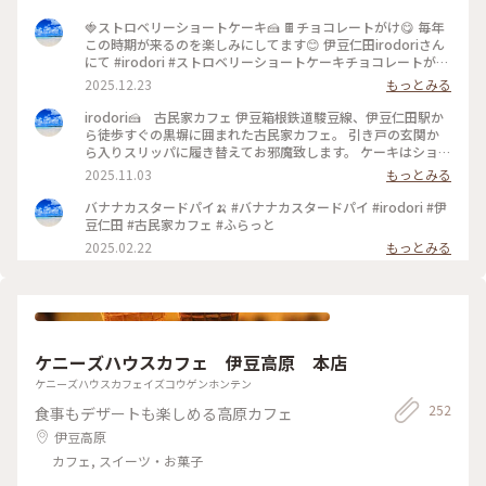
🍓ストロベリーショートケーキ🍰 🍫チョコレートがけ😋 毎年
この時期が来るのを楽しみにしてます😊 伊豆仁田irodoriさん
にて #irodori #ストロベリーショートケーキチョコレートがけ
#ストロベリーショートケーキ #伊豆仁田 #スィーツ #jun_flat
2025.12.23
もっとみる
irodori🍰 古民家カフェ 伊豆箱根鉄道駿豆線、伊豆仁田駅か
ら徒歩すぐの黒塀に囲まれた古民家カフェ。 引き戸の玄関か
ら入りスリッパに履き替えてお邪魔致します。 ケーキはショー
ウインドーから選べます 僕が開店時間10時行くのは、食べた
2025.11.03
もっとみる
いケーキが手作りのため売り切れる事も多いので。 #irodori #
伊豆仁田駅 #伊豆箱根鉄道 #古民家カフェ #スィーツ #jun_flat
バナナカスタードパイ🍌 #バナナカスタードパイ #irodori #伊
豆仁田 #古民家カフェ #ふらっと
2025.02.22
もっとみる
ケニーズハウスカフェ 伊豆高原 本店
ケニーズハウスカフェイズコウゲンホンテン
252
食事もデザートも楽しめる高原カフェ
伊豆高原
カフェ, スイーツ・お菓子