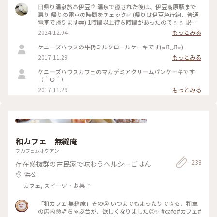
日帰り温泉旅♨️伊豆🌴 温泉で癒された後は、伊豆高原駅まで
戻り 帰りの電車の時間をチェック✅ (帰りは伊豆急行線、普通
電車で帰ります🚃) 1時間以上待ち時間があったので💧💧 駅か
ら徒歩圏内で検索し🔍徒歩10分🚶‍♀️ ケニーズハウスカフェさん
2024.12.04
もっとみる
でお茶休憩☕️ …ですが、暖かかったので🌤️人気の ソフトクリ
ームを使ったサンデーを🍨🍦 連れはベリー&ベリー🫐🍓 私は
ケニーズハウスの牛柄ミルクロールケーキです(๑･̑◡･̑๑)
マカダミアナッツソルト🧂🥜 温泉で温まった身体に沁みる〜
2017.11.29
もっとみる
🤍 ちなみに駅からは坂道もありちょっと良い 運動にもなりま
す🏃‍♀️🏃🏻笑 #ことりっぷ伊豆#伊豆急行線 #伊豆高原駅#ケニー
ケニーズハウスカフェのマカデミアクリームパンケーキです
ズハウスカフェ #ソフトクリーム#サンデー#テラス席#暖炉 #
（＾Ｏ＾）
ベストトリップ2024 #スターバックスラスカ熱海店 #東海道線
2017.11.29
もっとみる
#相模湾
和カフェ 無縫庵
ワカフェムホウアン
238
存在感抜群の古民家で味わうヘルシーごはん
浜松
カフェ, スイーツ・お菓子
「和カフェ 無縫庵」その② いつまでもまったりできる、和室
の店内😳💕ちゃぶ台が、欲しくなりました😣✨ #cafe#カフェ#