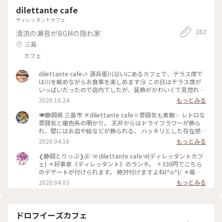
dilettante cafe
ディレッタントカフェ
282
清流の瀬音がBGMの隠れ家
三島
カフェ
dilettante cafe🎶 源兵衛川沿いにあるカフェで、テラス席で
は川を眺めながらお食事を楽しめます😘 この日はテラス席が
いっぱいだったので店内でしたが、装飾がかわいくて見惚れて
しまいました💕 注文したのは、あさりときのこのトマトクリ
2020.10.24
もっとみる
ームパスタランチ🍝 前菜が意外とボリューミーで、パスタま
で全部食べられるか不安でしたが、パスタが濃厚で美味しくて
🍽静岡県 三島市 ＃dilettante cafe🌞雰囲気も素敵✨ レトロな
美味しくて、結局ペロリでした😋 今度はデザートも頼んでみ
雰囲気と暖色系の明かり。 天井からはドライフラワーが飾ら
たいなあ💓 #dilettantecafe #パスタ #三島
れ、壁にはお皿や絵などが飾られる。 ハッキリとした存在感
のある装飾も、日常と違う場所で違う時間を過ごしていると感
2020.04.16
もっとみる
じさせてくれる素敵な“店内の”お店です😊 🔹🔸🔹🐤🔸🔹🔸🐦
🔹🔸🔹🐤🔸🔹🔸 Ripさんをお連れした、静岡県観光大使のゆき
❮静岡とりっぷ❯⑥ ༄ dilettante cafe༄(ディレッタントカフ
たかです🤣 富士山の雪解け水が地中で濾過され流れる清流 源
ェ) ＊好事家《ディレッタント》のランチ。 ＋330円でこちら
兵衛川🗻 この川を川床として作られたテラス席は、外に出て
のデザートが付けられます。 絶対付けますよね(^o^)/ ＊苺の
気持ちの良い季節には格別の気持ちよさと開放感を楽しめます
チーズケーキ ＊チョコケーキ 折角の機会なので、半分ずつで
2020.04.03
もっとみる
(*´︶`*) が！！ 残念ながら雨でした💦 店内の装飾も素敵な、
頂きました。 もちろん美味し～♡ 大大大満足のランチでした
ゆきたかナンバー１カフェです☝ たまに1人でも行ったりしま
✨ ディレッタントカフェさん✧︎ 富士山の湧き水が流れる源兵衛
す😆👍 (2020年3月撮影) #静岡県 #三島市 #ディレッタントカ
川沿いでお食事が頂ける、とっても素敵なお店でした✨ 次回伺
フェ #カフェ #わたしの街 #旅の思い出
う時は、テラス席で頂きたいと思います🍀( ¨̮ ) #ことりっぷ静
ドロフイーズカフェ
岡 #静岡ランチ #dilettante cafe #ディレッタントカフェ #素