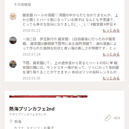
その他施設
龍宮窟 ハートの洞窟♡ 洞窟の中からだと分かりませんが、 上
から覗くとハート型になっている様子は なんとも不思議で、
とっても幸せな気分になりました( ´͈ ᵕ `͈ )◞♡ #龍宮窟 #伊豆 #ハ
ートの洞窟 #開運旅
2026.01.22
もっとみる
一泊二日 伊豆旅行⑪ 龍宮窟✨️ 1日目最後に行ったのが龍宮
窟。 龍宮窟は静岡県下田市にある自然洞窟で、波の浸食によ
って作られた独特な形状と青い海の美しさが特徴です✨️ とって
も神秘的でした✨️ 柵までしかいけませんが、素敵な景色に大満
2025.07.24
もっとみる
足です。 駐車場の近くの階段を降りてすぐです💡 １日で、こ
れだけ色々まわりましたが、ちょうどルート上にあるところを
下田、龍宮窟にて。 上の遊歩道から見るとハートの形に💖 龍
ほとんど寄ってる感じなので、ゆっくり観光満喫出来ました😊
宮窟の隣には、サンドスキー場があって、ソリにのって急斜面
#龍宮窟 #ゆるり夏時間 #開運旅
を滑り降りることができます🎶 休日はソリの有料レンタルが
あるみたいなのですが、行った日は平日でレンタルをしておら
2023.03.30
もっとみる
ず…💦 ソリで遊んでいる親子を眺めていたら、ソリを貸してい
ただけました！ スリル満点で楽しかったです🎶 あのときソリ
を貸してくださったお父様、本当にありがとうございました
🙇‍♀️✨ #私のことりっぷ旅 #花だより #レトロな街 #Myことりっ
ぷ
熱海プリンカフェ2nd
アタミプリンカフェセカンド
424
熱海
カフェ, スイーツ・お菓子