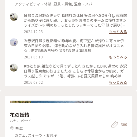
アクティビティ・体験, 風景・景色, 温泉・スパ
日帰り温泉旅♨️伊豆🌴 秋晴れの休日🌤️温泉へGO٩( ᐛ )و 東京駅
から踊り子に乗り🚄、、おっ‼️😳 お隣りのホームに憧れのサン
ライズが〜✨ 朝のちょっとしたラッキーでした♡ 話は戻り(笑)
踊り子号で伊豆高原駅へ🚉 そして赤沢日帰り温泉館に♨️ ここ
2024.12.03
もっとみる
は私のひとり旅初めての場所😊 当時も日帰りでしたが、とて
も楽しかったので その後旅にハマってしまいました😂 絶景の
≫赤沢日帰り温泉館≪ 昨年の夏、海で遊んだ帰りに寄った伊
インフィニティ露天でキラキラの海を 眺めながら思い出に浸
東の日帰り温泉。 海を眺めながら入れる貸切風呂がオススメ
っていました😌♨️ お風呂はもちろん📷✖️なので、写真はロビー
☆ #伊東#赤沢日帰り温泉#温泉 #海#奥旅
からの相模湾です🌊🛥️ ここの温泉はお湯👍眺め👍清潔感👍駅
2017.06.10
もっとみる
から 送迎バスあり🚌でなかなか良いですょ💯 #秋の彩り #ベス
トトリップ2024 #赤沢日帰り温泉館#DHC#赤沢温泉 #伊豆高原
#ひとり旅 雑誌などで見てずっと行きたかったDHC運営の 赤沢
駅#特急踊り子#シャトルバス #食事処#ランチ#駿河湾#インフ
日帰り温泉館に行きました♨️ こちらは休憩室からの眺め、ガ
ィニティ風呂 #露天風呂#絶景#サンライズ瀬戸出雲#東京駅 #
ラス越し💦 ですが…3階、4階にある露天風呂からの 眺めは絶
ことりっぷ伊豆
景の一言❗️ 伊豆の海が水平線まで見渡せます😆 上野東京ライン
2016.09.02
もっとみる
のお陰で熱海まで行けて、 その先の伊豆半島まで日帰りひとり
旅が 出来る世の中に感謝です (笑)
花の妖精
ハナノヨウセイ
300
熱海
カフェ, スイーツ・お菓子