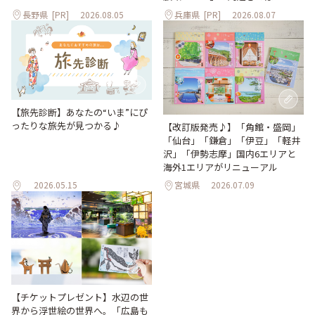
長野県
[PR]
2026.08.05
兵庫県
[PR]
2026.08.07
【旅先診断】あなたの“いま”にぴ
ったりな旅先が見つかる♪
【改訂版発売♪】「角館・盛岡」
「仙台」「鎌倉」「伊豆」「軽井
沢」「伊勢志摩」国内6エリアと
海外1エリアがリニューアル
2026.05.15
宮城県
2026.07.09
【チケットプレゼント】水辺の世
界から浮世絵の世界へ。「広島も