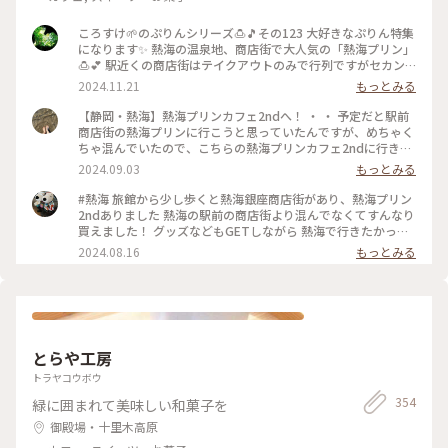
ころすけ🌱のぷりんシリーズ🍮🎵その123 大好きなぷりん特集
になります✨ 熱海の温泉地、商店街で大人気の「熱海プリン」
🍮💕 駅近くの商店街はテイクアウトのみで行列ですがセカン
ドカフェは空いていてイートインできます✨桶がテーブル代わ
2024.11.21
もっとみる
りでトレードマークのカバのクッキー飾り付け🤍カバが生クリ
ームに埋もれぎみです🤭笑w それにしてもどうしてカバなの
【静岡・熱海】熱海プリンカフェ2ndへ！ ・ ・ 予定だと駅前
でしょう😂 #熱海プリン #めちゃ人気 #まだバズり中 #カバ #
商店街の熱海プリンに行こうと思っていたんですが、めちゃく
温泉地 #セカンド空いてておすすめ #旅先のぷりん最高すぎる
ちゃ混んでいたので、こちらの熱海プリンカフェ2ndに行きま
#プリン #熱海 #熱海ことりっぷ #ぷりんシリーズ
した🍮 ・ まず店内が可愛い🩷雑貨が売っていたり、狭いです
2024.09.03
もっとみる
がイートインスペースもあって、壁のイラストがカバや温泉イ
メージで可愛かったです。 ・ 念願の熱海プリンはテイクアウ
#熱海 旅館から少し歩くと熱海銀座商店街があり、熱海プリン
トで注文して、店内ではプリンソフトをいただきました。 ソフ
2ndありました 熱海の駅前の商店街より混んでなくてすんなり
トクリーム部分に乗ってるキャラメルかな？食感があってよか
買えました！ グッズなどもGETしながら 熱海で行きたかった
ったです。下の部分がプリンになっていて、甘くてとっても美
美術館、熱海プリン しかし熱海も相当暑いです
2024.08.16
もっとみる
味しかったです😋 ・ ・ #熱海プリン #熱海プリンカフェ #熱海
周辺 #熱海銀座 #熱海カフェ #静岡カフェ #熱海観光スポット
とらや工房
トラヤコウボウ
354
緑に囲まれて美味しい和菓子を
御殿場・十里木高原