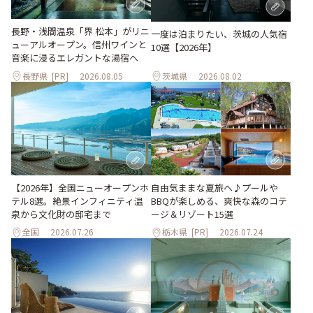
長野・浅間温泉「界 松本」がリニ
一度は泊まりたい、茨城の人気宿
ューアルオープン。信州ワインと
10選【2026年】
音楽に浸るエレガントな湯宿へ
長野県
[PR]
2026.08.05
茨城県
2026.08.02
自由気ままな夏旅へ♪プールや
【2026年】全国ニューオープンホ
BBQが楽しめる、爽快な森のコテ
テル8選。絶景インフィニティ温
ージ＆リゾート15選
泉から文化財の邸宅まで
全国
2026.07.26
栃木県
[PR]
2026.07.24