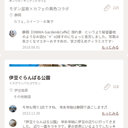
オニワガーデンアンドカフェ
225
モダン盆栽×カフェの異色コラボ
静岡
カフェ, スイーツ・お菓子
静岡【ONIWA Garden&Caffe】隠れ家…というより秘密基地
のようなお店(о´∀`о)探すのにちょっと苦労しました。写真は
気さくなマスターおすすめの、甘さ控えめティラミスです✨
2018.08.01
もっとみる
伊豆ぐらんぱる公園
イズグランパルコウエン
218
伊豆高原
その他施設
今年も残り2日ですね。 年末年始は静岡で過ごします♬
2022.12.30
もっとみる
『伊豆ぐらんぱる公園』 年末年始に伊豆の辺りに行ってきま
した。 辺り一面キラキラで、夢の世界にいるようでした☺︎🌟