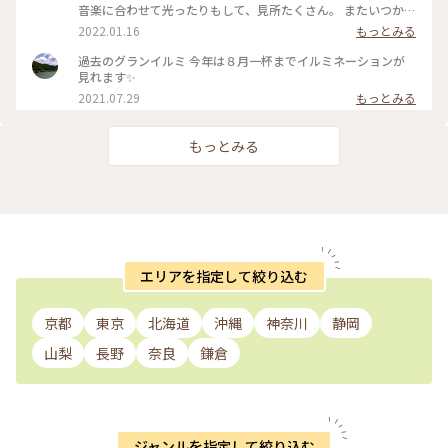
音楽に合わせて光ったりもして、見所たくさん。 またいつか、
絶対に行きたいです！！ #イルミネーション #伊豆ぐらんぱる
2022.01.16
もっとみる
公園 #グランイルミ #静岡
過去のグランイルミ 今年は８月一杯までイルミネーションが
見れます✨
2021.07.29
もっとみる
もっとみる
エリアを指定して絞り込む
京都
東京
北海道
沖縄
神奈川
静岡
山梨
長野
奈良
鎌倉
ジャンルを指定して絞り込む