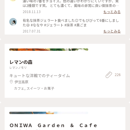
濃い味の7番をチョイス。色の違いがわかりにくいですが、実
は2種類です笑。 とても濃くて、風味の非常に良い御抹茶のア
イスです。静岡に行った際は是非✨ #アイス#静岡#ななや#抹
2018.11.13
もっとみる
茶
有名な抹茶ジェラート食べました😊でもびびって6番にしまし
た😅 #ななや #ジェラート #抹茶 #黒ごま
2017.07.31
もっとみる
レマンの森
レマンノモリ
226
キュートな洋館でのティータイム
伊豆高原
カフェ, スイーツ・お菓子
ＯＮＩＷＡ Ｇａｒｄｅｎ ＆ Ｃａｆｅ