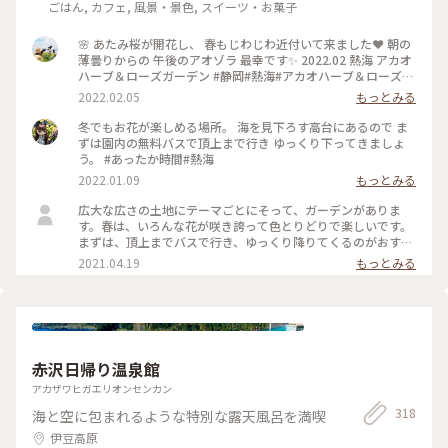
ごはん, カフェ, 風景・景色, スイーツ・お菓子
🌸 あたみ桜が開花し、 春もじわじわ近付いて来ました❤ 朝の
薄曇りからの 午後のアオゾラ 最幸です✨ 2022.02 熱海 アカオ
ハーブ＆ローズガーデン #静岡#熱海#アカオハーブ＆ローズガ
ーデン#あたみ桜#海#空#絶景
2022.02.05
もっとみる
冬でもお花が楽しめる場所。 海を見下ろす高台にあるので ま
ずは園内の無料バスで頂上まで行き ゆっくり下ってきましょ
う。 #あったか時間#熱海
2022.01.09
もっとみる
広大な広さの土地にテーマごとにそって、ガーデンがありま
す。春は、いろんな花が咲き誇って色とりどりで楽しいです。
まずは、頂上までバスで行き、ゆっくり降りてくるのがおすす
めです。 #花を愉しむ #ガーデン #熱海 #フォトコン #コ
2021.04.19
もっとみる
ンテスト
赤沢日帰り温泉館
アカザワヒガエリオンセンカン
318
海と空に包まれるような特別な露天風呂を満喫
伊豆高原