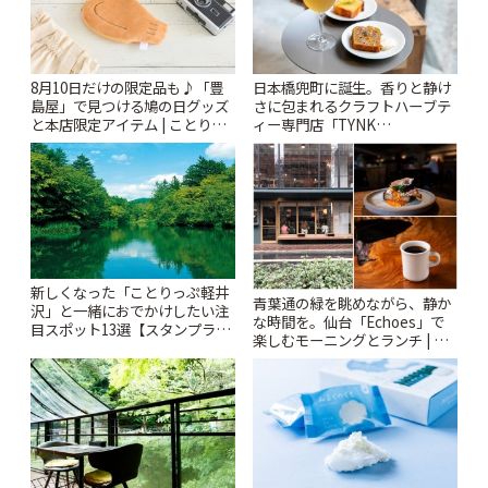
8月10日だけの限定品も♪「豊
日本橋兜町に誕生。香りと静け
島屋」で見つける鳩の日グッズ
さに包まれるクラフトハーブテ
と本店限定アイテム | ことりっ
ィー専門店「TYNK
ぷ
Kabutocho」 | ことりっぷ
新しくなった「ことりっぷ軽井
青葉通の緑を眺めながら、静か
沢」と一緒におでかけしたい注
な時間を。仙台「Echoes」で
目スポット13選【スタンプラリ
楽しむモーニングとランチ | こ
ー開催中】 | ことりっぷ
とりっぷ