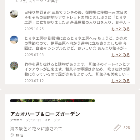
カフェ, スイーツ・お菓子
日帰り静岡🍵🌿 三島でランチの後、御殿場に移動〜🚗 本日の
そもそもの目的地💡アウトレットの前に 久しぶりに「とらや
工房」に立ち寄りました🌿 茅葺屋根の入り口を入り、お手入
れされた 林の中を抜けたら…🌲🌳🌲🌳 変わらぬ佇まいの工房
2025.10.25
もっとみる
にホッとします☺️ 栗餅とお茶を頂きました🌰🍵美味しい〜😋
その後アウトレットでお買い物を楽しみ😊 途中、休憩ではサ
とらや工房🐯 御殿場にあるとらや工房へ🚗 ちょうど、かき氷
ングラムでお茶タイム🥤 夜ごはんは混む前の早めの時間に 沼
の季節なので、伊豆高原へ向かう道中に立ち寄りました😁 今
津魚がし寿司さんで地のものメインの 美味しいお寿司🍣🍣頂
回は、白蜜🍧 シンプルだけど、おいしい😍 あんまり餡子が得
きました(๑>◡<๑) 美味しい静岡、満喫の大満足日帰り旅です
意ではない私でも、とらやの餡子はおいしいです✨ #静岡県#
2025.07.08
もっとみる
✨✨ #ことりっぷと一緒 #ことりっぷ静岡 #秋の装い #とらや工
かき氷 #カフェ
房#栗餅 #御殿場プレミアムアウトレット #サングラム #静岡茶
竹林を通り抜けると建物があります。 和菓子のイートインとテ
#沼津魚がし寿司 #回転寿司
イクアウトが出来ます。和菓子の種類は少なめ。 吹き抜けの建
物になっているので風がきもちよかった。和菓子も美味しいで
す。
2023.07.12
もっとみる
アカオハーブ＆ローズガーデン
アカオハーブアンドローズガーデン
328
海の景色と花々に癒されて
熱海