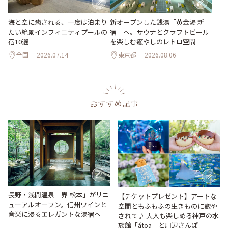
海と空に癒される、一度は泊まり
新オープンした銭湯「黄金湯 新
たい絶景インフィニティプールの
宿」へ。サウナとクラフトビール
宿10選
を楽しむ癒やしのレトロ空間
全国
2026.07.14
東京都
2026.08.06
おすすめ記事
長野・浅間温泉「界 松本」がリニ
【チケットプレゼント】アートな
ューアルオープン。信州ワインと
空間ともふもふの生きものに癒や
音楽に浸るエレガントな湯宿へ
されて♪ 大人も楽しめる神戸の水
族館「átoa」と周辺さんぽ