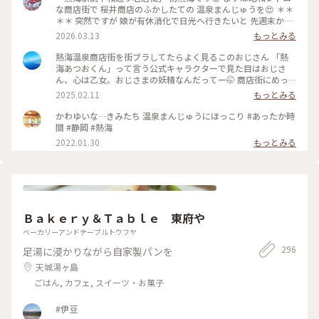
な商店街で 桜井商店のふかしたての 温泉まんじゅうを😍 ＊＊
＊＊ 突然ですが 娘が有休消化で日光へ行きたいと 先週末から
3泊４日で 熱海〜日光へ母娘旅でした😆 当初那須高原も行こう
2026.03.13
もっとみる
ねとルンルンが 北関東の寒さを知らず！ 3月いっぱいスノータ
イヤ🛞💦 那須高原はスキー⛷️❄️ いろは坂は凍結✨ 日曜日からま
熱海温泉商店街を街ブラしてたらよく見るこのおじさん 「熱
た厳寒😂 季節外れの那須高原は諦めて 1日目は熱海で途中下
海あつおくん」って言う公式キャラクターで見た目はおじさ
車することに 熱海はこの日18℃☀️ 翌日の日光は最低気温氷点
ん、心は乙女。おじさまの妖精なんだってー🤭 商店街にめっ
下の 真冬🤣 なんとか日光へは行こうと ぽかぽか陽気の熱海か
ちゃいるから気になっちゃったw そんなあつおくんの温泉まん
2025.02.11
もっとみる
ら 真冬の日光へのアップダウン旅の スタートです😆 ♨️ ふかし
じゅうは、蒸したてほかほか黒糖まんじゅう。美味しかった😋
たての温泉まんじゅうは こし餡と黒糖生地の粒あん アッツア
後ろから消毒スプレーが出てるからちょんまげみたいな姿にな
かわゆいな…きみたち 温泉まんじゅうにほっこり #あったか時
ツふかふかでした😍 商店街には美味しそうなお店が たくさん
ってしまった🤣 そこからちょっと足を伸ばしてお散歩♪ 地図
間 #静岡 #熱海
💕 お昼ご飯を求めて路地裏散策へ♪ 行きの新幹線から タイミ
で見ると桜並木まで徒歩で20分ほどとしか書いてなかったの
2022.01.30
もっとみる
ングよく雲の切れた 富士山も綺麗に見えて 幸先のいいスター
で、平地を歩くのかと思ったら、海に向けてずっと下り坂！
トになりましたが どうなる真冬の日光⁉️ 2026.3.7 ・ ・ #ちい
しかもなかなかの下り坂！道も狭いので散歩と言うより良いウ
さな列車旅 #電車旅 #途中下車 #ぽかぽか熱海厳寒日光母娘旅
ォーキングになりました😅 川沿いに近づくとほぼ満開の桜並
#母娘旅 #ことりっぷ熱海 #熱海駅前平和通り名店街 #商店街 #
木が凄い綺麗にお出迎え🌸 日曜だからか結構な観光客で賑わ
レトロ #レトロ商店街 #昭和レトロな商店街 #桜井商店温泉ま
っててびっくり！周辺にもお店がいっばいあったので、こっち
んじゅう店 #温泉まんじゅう #まんじゅう #饅頭 #名物 #ご当地
でも休憩や街ブラも楽しそうでした♪ 帰り道の上り坂は大変
グルメ #食べ歩き #旅のごはん #富士山 #熱海駅 #熱海 #熱海市
Ｂａｋｅｒｙ＆Ｔａｂｌｅ 東府や
だったので、バスで熱海駅まで帰って来ちゃった😂 #熱海温泉
#静岡県 #静岡
#熱海旅行 #熱海スイーツ #ことりっぷ静岡
ベーカリーアンドテーブルトウフヤ
296
足湯に浸かりながら自家製パンを
天城湯ヶ島
ごはん, カフェ, スイーツ・お菓子
#伊豆