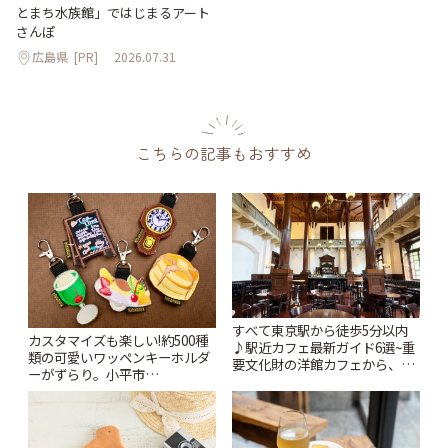
とまち水族館」ではじまるアート
さんぽ
広島県
[PR]
2026.07.31
こちらの記事もおすすめ
すべて東京駅から徒歩5分以内
カスタマイズも楽しい!約500種
♪駅近カフェ最新ガイド6選~重
類の可愛いワッペンキーホルダ
要文化財の洋館カフェから、改
ーがずらり。小平市
札すぐのレトロ喫茶まで~ | こと
「Kimamaya T&K」 | ことりっ
りっぷ
ぷ