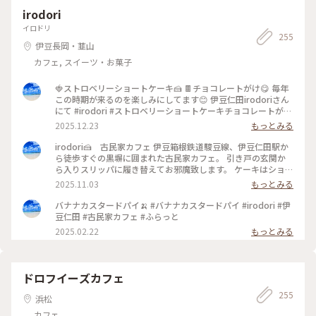
敵カフェ #静岡 #ゴーラー隊
irodori
イロドリ
255
伊豆長岡・韮山
カフェ, スイーツ・お菓子
🍓ストロベリーショートケーキ🍰 🍫チョコレートがけ😋 毎年
この時期が来るのを楽しみにしてます😊 伊豆仁田irodoriさん
にて #irodori #ストロベリーショートケーキチョコレートがけ
#ストロベリーショートケーキ #伊豆仁田 #スィーツ #jun_flat
2025.12.23
もっとみる
irodori🍰 古民家カフェ 伊豆箱根鉄道駿豆線、伊豆仁田駅か
ら徒歩すぐの黒塀に囲まれた古民家カフェ。 引き戸の玄関か
ら入りスリッパに履き替えてお邪魔致します。 ケーキはショー
ウインドーから選べます 僕が開店時間10時行くのは、食べた
2025.11.03
もっとみる
いケーキが手作りのため売り切れる事も多いので。 #irodori #
伊豆仁田駅 #伊豆箱根鉄道 #古民家カフェ #スィーツ #jun_flat
バナナカスタードパイ🍌 #バナナカスタードパイ #irodori #伊
豆仁田 #古民家カフェ #ふらっと
2025.02.22
もっとみる
ドロフイーズカフェ
255
浜松
カフェ