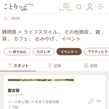
ガイド・マガジン
静岡県
静岡県
×
ライフスタイル
、
その他施設
、
雑
貨
、
カフェ
、
おみやげ
、
イベント
絞り込む
たびレポ
イベント
アクティビテ
スポット
記事
投稿
龍宮窟
リュウグウクツ
485
ハート形に開いた天井で恋愛祈願
下田