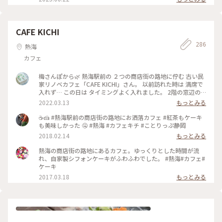
CAFE KICHI
286
熱海
カフェ
梅さんぽから🌿 熱海駅前の ２つの商店街の路地に佇む 古い民
家リノベカフェ「CAFE KICHI」さん。 以前訪れた時は 満席で
入れず… この日は タイミングよく入れました。 2階の窓辺の
席で ウィンナーコーヒーと キチブレンド、 シフォン（季節の
2022.03.13
もっとみる
ジャム）とベイクドチーズケーキを。 （ジャムは熱海のだい
だいマーマレード） 美味しい スイーツとコーヒー、 路地裏の
☕️🍰 #熱海駅前の商店街の路地にお洒落カフェ #紅茶もケーキ
静かな雰囲気に しばしまったり。。 焼き菓子をいくつかお土
も美味しかった 🤤 #熱海 #カフェキチ #ことりっぷ静岡
産に。 この後は…近くの系列セレクトショップ 「基地-
2018.02.14
もっとみる
teshigoto」さんへも ちょこっとだけ。。 #熱海#梅さんぽか
ら#CAFE KICHI#古民家カフェ#基地#手仕事#ゆるりカフェ時間
熱海の商店街の路地にあるカフェ。ゆっくりとした時間が流
#ヒーリング旅
れ、自家製シフォンケーキがふわふわでした。 #熱海#カフェ#
ケーキ
2017.03.18
もっとみる