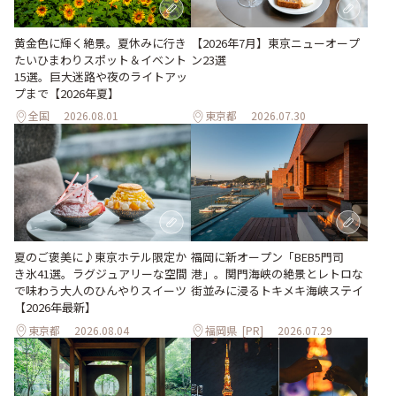
黄金色に輝く絶景。夏休みに行き
【2026年7月】東京ニューオープ
たいひまわりスポット＆イベント
ン23選
15選。巨大迷路や夜のライトアッ
プまで【2026年夏】
全国
2026.08.01
東京都
2026.07.30
夏のご褒美に♪東京ホテル限定か
福岡に新オープン「BEB5門司
き氷41選。ラグジュアリーな空間
港」。関門海峡の絶景とレトロな
で味わう大人のひんやりスイーツ
街並みに浸るトキメキ海峡ステイ
【2026年最新】
東京都
2026.08.04
福岡県
[PR]
2026.07.29