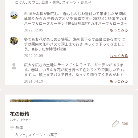
ごはん, カフェ, 風景・景色, スイーツ・お菓子
🌸 あたみ桜が開花し、 春もじわじわ近付いて来ました❤ 朝の
薄曇りからの 午後のアオゾラ 最幸です✨ 2022.02 熱海 アカオ
ハーブ＆ローズガーデン #静岡#熱海#アカオハーブ＆ローズガ
ーデン#あたみ桜#海#空#絶景
2022.02.05
もっとみる
冬でもお花が楽しめる場所。 海を見下ろす高台にあるので ま
ずは園内の無料バスで頂上まで行き ゆっくり下ってきましょ
う。 #あったか時間#熱海
2022.01.09
もっとみる
広大な広さの土地にテーマごとにそって、ガーデンがありま
す。春は、いろんな花が咲き誇って色とりどりで楽しいです。
まずは、頂上までバスで行き、ゆっくり降りてくるのがおすす
めです。 #花を愉しむ #ガーデン #熱海 #フォトコン #コ
2021.04.19
もっとみる
ンテスト
花の妖精
ハナノヨウセイ
300
熱海
カフェ, スイーツ・お菓子