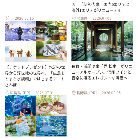
沢」「伊勢志摩」国内6エリアと
海外1エリアがリニューアル
2026.05.15
宮城県
2026.07.09
長野・浅間温泉「界 松本」がリニ
【チケットプレゼント】水辺の世
ューアルオープン。信州ワインと
界から浮世絵の世界へ。「広島も
音楽に浸るエレガントな湯宿へ
とまち水族館」ではじまるアート
さんぽ
広島県
[PR]
2026.07.31
長野県
[PR]
2026.08.05