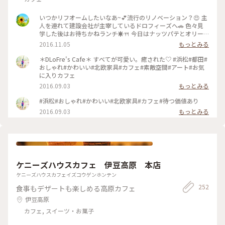
いつかリフオームしたいなあ~💕流行のリノベーション？😍 主
人を連れて建設会社が主宰しているドロフィーズへ🚗 色々見
学した後はお待ちかねランチ☀🍴 今日はナッツパテとオリー
ブペーストと ボロニアソーセージのサラディエール ￥1,180を
2016.11.05
もっとみる
頂きました💕 これにフォッカチャがつきます🎵 食べきれない
ほどの量に新鮮なお野菜❗身体が喜ぶメニューばかりです
＊DLoFre's Cafe＊ すべてが可愛い。癒された♡ #浜松#都田#
(’-’*)♪ いつか素敵なリノベーション‼出来ると良いなあ(*^^*)
おしゃれ#かわいい#北欧家具#カフェ#素敵空間#アート#お気
#ずっと好きな味#秋ごはん#ランチ#ドライブ#野菜#健康#スロ
に入りカフェ
ーライフ#わたしの街#都田建設#カフェ
2016.09.03
もっとみる
#浜松#おしゃれ#かわいい#北欧家具#カフェ#待つ価値あり
2016.09.03
もっとみる
ケニーズハウスカフェ 伊豆高原 本店
ケニーズハウスカフェイズコウゲンホンテン
252
食事もデザートも楽しめる高原カフェ
伊豆高原
カフェ, スイーツ・お菓子