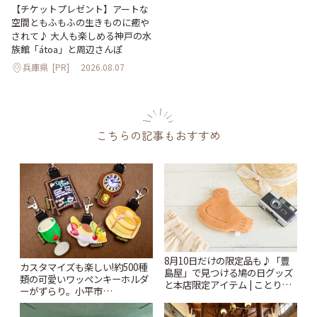
【チケットプレゼント】アートな
空間ともふもふの生きものに癒や
されて♪ 大人も楽しめる神戸の水
族館「átoa」と周辺さんぽ
兵庫県
[PR]
2026.08.07
こちらの記事もおすすめ
8月10日だけの限定品も♪「豊
カスタマイズも楽しい!約500種
島屋」で見つける鳩の日グッズ
類の可愛いワッペンキーホルダ
と本店限定アイテム | ことりっ
ーがずらり。小平市
ぷ
「Kimamaya T&K」 | ことりっ
ぷ