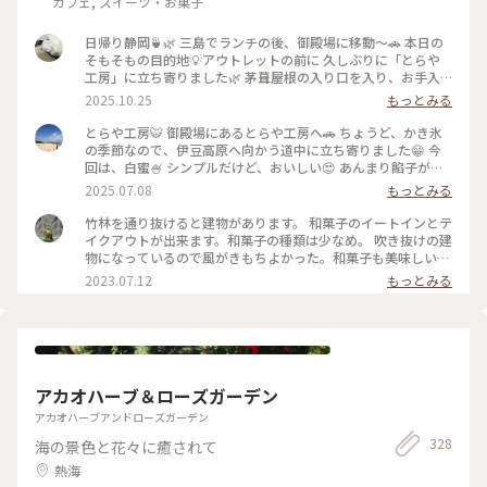
カフェ, スイーツ・お菓子
日帰り静岡🍵🌿 三島でランチの後、御殿場に移動〜🚗 本日の
そもそもの目的地💡アウトレットの前に 久しぶりに「とらや
工房」に立ち寄りました🌿 茅葺屋根の入り口を入り、お手入
れされた 林の中を抜けたら…🌲🌳🌲🌳 変わらぬ佇まいの工房
2025.10.25
もっとみる
にホッとします☺️ 栗餅とお茶を頂きました🌰🍵美味しい〜😋
その後アウトレットでお買い物を楽しみ😊 途中、休憩ではサ
とらや工房🐯 御殿場にあるとらや工房へ🚗 ちょうど、かき氷
ングラムでお茶タイム🥤 夜ごはんは混む前の早めの時間に 沼
の季節なので、伊豆高原へ向かう道中に立ち寄りました😁 今
津魚がし寿司さんで地のものメインの 美味しいお寿司🍣🍣頂
回は、白蜜🍧 シンプルだけど、おいしい😍 あんまり餡子が得
きました(๑>◡<๑) 美味しい静岡、満喫の大満足日帰り旅です
意ではない私でも、とらやの餡子はおいしいです✨ #静岡県#
2025.07.08
もっとみる
✨✨ #ことりっぷと一緒 #ことりっぷ静岡 #秋の装い #とらや工
かき氷 #カフェ
房#栗餅 #御殿場プレミアムアウトレット #サングラム #静岡茶
竹林を通り抜けると建物があります。 和菓子のイートインとテ
#沼津魚がし寿司 #回転寿司
イクアウトが出来ます。和菓子の種類は少なめ。 吹き抜けの建
物になっているので風がきもちよかった。和菓子も美味しいで
す。
2023.07.12
もっとみる
アカオハーブ＆ローズガーデン
アカオハーブアンドローズガーデン
328
海の景色と花々に癒されて
熱海