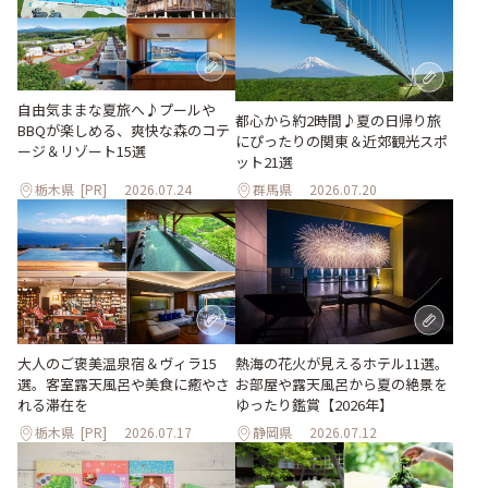
自由気ままな夏旅へ♪プールや
都心から約2時間♪夏の日帰り旅
BBQが楽しめる、爽快な森のコテ
にぴったりの関東＆近郊観光スポ
ージ＆リゾート15選
ット21選
栃木県
[PR]
2026.07.24
群馬県
2026.07.20
大人のご褒美温泉宿＆ヴィラ15
熱海の花火が見えるホテル11選。
選。客室露天風呂や美食に癒やさ
お部屋や露天風呂から夏の絶景を
れる滞在を
ゆったり鑑賞【2026年】
栃木県
[PR]
2026.07.17
静岡県
2026.07.12