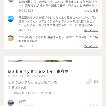
な商店街で 桜井商店のふかしたての 温泉まんじゅうを😍 ＊＊
＊＊ 突然ですが 娘が有休消化で日光へ行きたいと 先週末から
3泊４日で 熱海〜日光へ母娘旅でした😆 当初那須高原も行こう
2026.03.13
もっとみる
ねとルンルンが 北関東の寒さを知らず！ 3月いっぱいスノータ
イヤ🛞💦 那須高原はスキー⛷️❄️ いろは坂は凍結✨ 日曜日からま
熱海温泉商店街を街ブラしてたらよく見るこのおじさん 「熱
た厳寒😂 季節外れの那須高原は諦めて 1日目は熱海で途中下
海あつおくん」って言う公式キャラクターで見た目はおじさ
車することに 熱海はこの日18℃☀️ 翌日の日光は最低気温氷点
ん、心は乙女。おじさまの妖精なんだってー🤭 商店街にめっ
下の 真冬🤣 なんとか日光へは行こうと ぽかぽか陽気の熱海か
ちゃいるから気になっちゃったw そんなあつおくんの温泉まん
2025.02.11
もっとみる
ら 真冬の日光へのアップダウン旅の スタートです😆 ♨️ ふかし
じゅうは、蒸したてほかほか黒糖まんじゅう。美味しかった😋
たての温泉まんじゅうは こし餡と黒糖生地の粒あん アッツア
後ろから消毒スプレーが出てるからちょんまげみたいな姿にな
かわゆいな…きみたち 温泉まんじゅうにほっこり #あったか時
ツふかふかでした😍 商店街には美味しそうなお店が たくさん
ってしまった🤣 そこからちょっと足を伸ばしてお散歩♪ 地図
間 #静岡 #熱海
💕 お昼ご飯を求めて路地裏散策へ♪ 行きの新幹線から タイミ
で見ると桜並木まで徒歩で20分ほどとしか書いてなかったの
2022.01.30
もっとみる
ングよく雲の切れた 富士山も綺麗に見えて 幸先のいいスター
で、平地を歩くのかと思ったら、海に向けてずっと下り坂！
トになりましたが どうなる真冬の日光⁉️ 2026.3.7 ・ ・ #ちい
しかもなかなかの下り坂！道も狭いので散歩と言うより良いウ
さな列車旅 #電車旅 #途中下車 #ぽかぽか熱海厳寒日光母娘旅
ォーキングになりました😅 川沿いに近づくとほぼ満開の桜並
#母娘旅 #ことりっぷ熱海 #熱海駅前平和通り名店街 #商店街 #
木が凄い綺麗にお出迎え🌸 日曜だからか結構な観光客で賑わ
レトロ #レトロ商店街 #昭和レトロな商店街 #桜井商店温泉ま
っててびっくり！周辺にもお店がいっばいあったので、こっち
んじゅう店 #温泉まんじゅう #まんじゅう #饅頭 #名物 #ご当地
でも休憩や街ブラも楽しそうでした♪ 帰り道の上り坂は大変
グルメ #食べ歩き #旅のごはん #富士山 #熱海駅 #熱海 #熱海市
Ｂａｋｅｒｙ＆Ｔａｂｌｅ 東府や
だったので、バスで熱海駅まで帰って来ちゃった😂 #熱海温泉
#静岡県 #静岡
#熱海旅行 #熱海スイーツ #ことりっぷ静岡
ベーカリーアンドテーブルトウフヤ
296
足湯に浸かりながら自家製パンを
天城湯ヶ島
ごはん, カフェ, スイーツ・お菓子
#伊豆