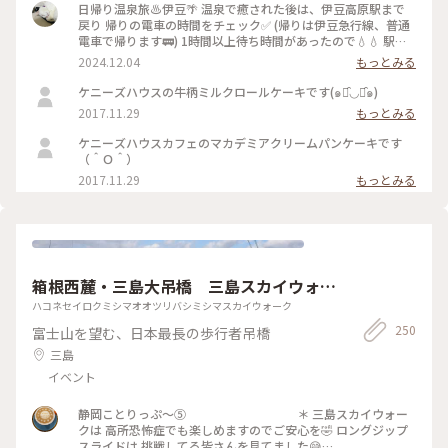
日帰り温泉旅♨️伊豆🌴 温泉で癒された後は、伊豆高原駅まで
戻り 帰りの電車の時間をチェック✅ (帰りは伊豆急行線、普通
電車で帰ります🚃) 1時間以上待ち時間があったので💧💧 駅か
ら徒歩圏内で検索し🔍徒歩10分🚶‍♀️ ケニーズハウスカフェさん
2024.12.04
もっとみる
でお茶休憩☕️ …ですが、暖かかったので🌤️人気の ソフトクリ
ームを使ったサンデーを🍨🍦 連れはベリー&ベリー🫐🍓 私は
ケニーズハウスの牛柄ミルクロールケーキです(๑･̑◡･̑๑)
マカダミアナッツソルト🧂🥜 温泉で温まった身体に沁みる〜
2017.11.29
もっとみる
🤍 ちなみに駅からは坂道もありちょっと良い 運動にもなりま
す🏃‍♀️🏃🏻笑 #ことりっぷ伊豆#伊豆急行線 #伊豆高原駅#ケニー
ケニーズハウスカフェのマカデミアクリームパンケーキです
ズハウスカフェ #ソフトクリーム#サンデー#テラス席#暖炉 #
（＾Ｏ＾）
ベストトリップ2024 #スターバックスラスカ熱海店 #東海道線
2017.11.29
もっとみる
#相模湾
箱根西麓・三島大吊橋 三島スカイウォー
ク
ハコネセイロクミシマオオツリバシミシマスカイウォーク
250
富士山を望む、日本最長の歩行者吊橋
三島
イベント
静岡ことりっぷ〜⑤ ＊ 三島スカイウォー
クは 高所恐怖症でも楽しめますのでご安心を🤣 ロングジップ
スライドは 挑戦してる皆さんを見てました😅