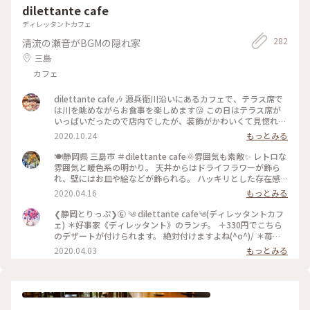
dilettante cafe
ディレッタントカフェ
282
清流の瀬音がBGMの隠れ家
三島
カフェ
dilettante cafe🎶 源兵衛川沿いにあるカフェで、テラス席で
は川を眺めながらお食事を楽しめます😘 この日はテラス席が
いっぱいだったので店内でしたが、装飾がかわいくて見惚れて
しまいました💕 注文したのは、あさりときのこのトマトクリ
2020.10.24
もっとみる
ームパスタランチ🍝 前菜が意外とボリューミーで、パスタま
で全部食べられるか不安でしたが、パスタが濃厚で美味しくて
🍽静岡県 三島市 ＃dilettante cafe🌞雰囲気も素敵✨ レトロな
美味しくて、結局ペロリでした😋 今度はデザートも頼んでみ
雰囲気と暖色系の明かり。 天井からはドライフラワーが飾ら
たいなあ💓 #dilettantecafe #パスタ #三島
れ、壁にはお皿や絵などが飾られる。 ハッキリとした存在感
のある装飾も、日常と違う場所で違う時間を過ごしていると感
2020.04.16
もっとみる
じさせてくれる素敵な“店内の”お店です😊 🔹🔸🔹🐤🔸🔹🔸🐦
🔹🔸🔹🐤🔸🔹🔸 Ripさんをお連れした、静岡県観光大使のゆき
❮静岡とりっぷ❯⑥ ༄ dilettante cafe༄(ディレッタントカフ
たかです🤣 富士山の雪解け水が地中で濾過され流れる清流 源
ェ) ＊好事家《ディレッタント》のランチ。 ＋330円でこちら
兵衛川🗻 この川を川床として作られたテラス席は、外に出て
のデザートが付けられます。 絶対付けますよね(^o^)/ ＊苺の
気持ちの良い季節には格別の気持ちよさと開放感を楽しめます
チーズケーキ ＊チョコケーキ 折角の機会なので、半分ずつで
2020.04.03
もっとみる
(*´︶`*) が！！ 残念ながら雨でした💦 店内の装飾も素敵な、
頂きました。 もちろん美味し～♡ 大大大満足のランチでした
ゆきたかナンバー１カフェです☝ たまに1人でも行ったりしま
✨ ディレッタントカフェさん✧︎ 富士山の湧き水が流れる源兵衛
す😆👍 (2020年3月撮影) #静岡県 #三島市 #ディレッタントカ
川沿いでお食事が頂ける、とっても素敵なお店でした✨ 次回伺
フェ #カフェ #わたしの街 #旅の思い出
う時は、テラス席で頂きたいと思います🍀( ¨̮ ) #ことりっぷ静
岡 #静岡ランチ #dilettante cafe #ディレッタントカフェ #素