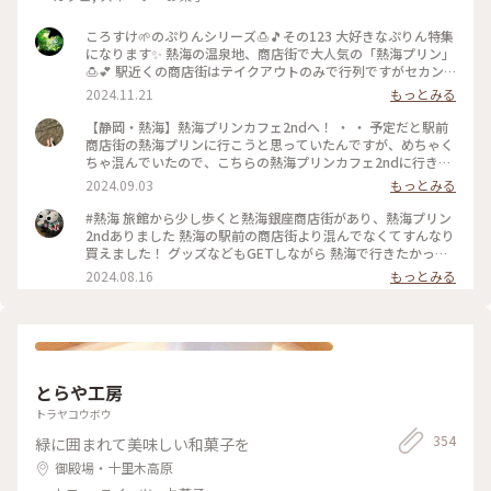
ころすけ🌱のぷりんシリーズ🍮🎵その123 大好きなぷりん特集
になります✨ 熱海の温泉地、商店街で大人気の「熱海プリン」
🍮💕 駅近くの商店街はテイクアウトのみで行列ですがセカン
ドカフェは空いていてイートインできます✨桶がテーブル代わ
2024.11.21
もっとみる
りでトレードマークのカバのクッキー飾り付け🤍カバが生クリ
ームに埋もれぎみです🤭笑w それにしてもどうしてカバなの
【静岡・熱海】熱海プリンカフェ2ndへ！ ・ ・ 予定だと駅前
でしょう😂 #熱海プリン #めちゃ人気 #まだバズり中 #カバ #
商店街の熱海プリンに行こうと思っていたんですが、めちゃく
温泉地 #セカンド空いてておすすめ #旅先のぷりん最高すぎる
ちゃ混んでいたので、こちらの熱海プリンカフェ2ndに行きま
#プリン #熱海 #熱海ことりっぷ #ぷりんシリーズ
した🍮 ・ まず店内が可愛い🩷雑貨が売っていたり、狭いです
2024.09.03
もっとみる
がイートインスペースもあって、壁のイラストがカバや温泉イ
メージで可愛かったです。 ・ 念願の熱海プリンはテイクアウ
#熱海 旅館から少し歩くと熱海銀座商店街があり、熱海プリン
トで注文して、店内ではプリンソフトをいただきました。 ソフ
2ndありました 熱海の駅前の商店街より混んでなくてすんなり
トクリーム部分に乗ってるキャラメルかな？食感があってよか
買えました！ グッズなどもGETしながら 熱海で行きたかった
ったです。下の部分がプリンになっていて、甘くてとっても美
美術館、熱海プリン しかし熱海も相当暑いです
2024.08.16
もっとみる
味しかったです😋 ・ ・ #熱海プリン #熱海プリンカフェ #熱海
周辺 #熱海銀座 #熱海カフェ #静岡カフェ #熱海観光スポット
とらや工房
トラヤコウボウ
354
緑に囲まれて美味しい和菓子を
御殿場・十里木高原