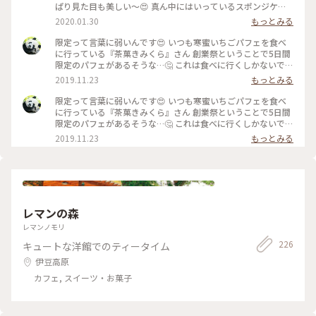
ぱり見た目も美しい～😍 真ん中にはいっているスポンジケー
キ、前回までは四角くカットされているものがはいっていまし
2020.01.30
もっとみる
たが今回はロールケーキ❓みたいなものがドーンッ❗ ん～カット
されてる物の方が食べやすいかな🤔 でも美味しいからもーま
限定って言葉に弱いんです😍 いつも寒蜜いちごパフェを食べ
んたい😁 寒蜜の紅ほっぺも安定の美味しさ😋 もちろんお茶屋
に行っている『茶菓きみくら』さん 創業祭ということで5日間
さんなので中の抹茶アイスも抹茶ゼリーも美味😋😋 添えられ
限定のパフェがあるそうな…🤔 これは食べに行くしかないでし
てくるお茶菓子、いつもはお茶のチョコレートなんですが節分
ょー❗と急ぎ過ぎて開店前に到着😅 待ちます…😑 開店と同時に
2019.11.23
もっとみる
が近いからか今回は豆でした👹 甘い物の後にちょっとしょっ
2階の喫茶スペースへ💨 創業祭特別メニューで抹茶のフルーツ
ぱい物は嬉しいですね🤗 季節&数量限定なので皆さん、食べ逃
サンドやフレンチトーストもありましたが…今回の目的はこ
限定って言葉に弱いんです😍 いつも寒蜜いちごパフェを食べ
しのないように～🤤🤤🤤 #冬のおでかけ#甘いものは正義#いち
れ‼️ 『掛川抹茶のティラミスパフェ』😆 20～24日の3日間限定
に行っている『茶菓きみくら』さん 創業祭ということで5日間
ご#パフェ#抹茶#ティータイム#ことりっぷ静岡
です😏 上には飴細工がささっていて濃くてほろ苦い抹茶アイ
限定のパフェがあるそうな…🤔 これは食べに行くしかないでし
スと抹茶の生チョコ🤤 濃厚なマスカルポーネクリームの上に
ょー❗と急ぎ過ぎて開店前に到着😅 待ちます…😑 開店と同時に
2019.11.23
もっとみる
も奥深い抹茶パウダー🤤 その下にはカステラ、くるみ、洋梨
2階の喫茶スペースへ💨 創業祭特別メニューで抹茶のフルーツ
などが続き最後にはまた濃～い抹茶ゼリーが〆で待っています
サンドやフレンチトーストもありましたが…今回の目的はこ
😲 付属の抹茶シロップは「途中からかけてお召し上がりくだ
れ‼️ 『掛川抹茶のティラミスパフェ』😆 20～24日の3日間限定
さぁい」と言っていたので、上のクリームがなくなったころに
です😏 上には濃くてほろ苦い抹茶アイスと抹茶の生チョコ🤤
かけていただきました😋 シロップといっても甘過ぎずこちら
濃厚なマスカルポーネクリームの上にも奥深い抹茶パウダー🤤
も抹茶が濃くてほろ苦い☝️ 美味美味美味😊 もちろんお茶屋さ
その下にはカステラ、くるみ、洋梨などが続き最後にはまた濃
レマンの森
んなのでセットでいただけるお茶も美味しいです👍 4種類から
～い抹茶ゼリーが〆で待っています😲 付属の抹茶シロップは
選べますよ こちらのパフェは残念ながら明日までですが😔他
「途中からかけてお召し上がりくださぁい」と言っていたの
レマンノモリ
の限定メニューはもちろんスタンダードメニューも美味しそう
で、上のクリームがなくなったころにかけていただきました😋
226
キュートな洋館でのティータイム
なものがいっぱい😃 掛川にお立ち寄りの際はぜひ😘 #甘いも
シロップといっても甘過ぎずこちらも抹茶が濃くてほろ苦い☝️
のは正義#パフェ#ティラミス#ティータイム#お茶#抹茶 #こと
美味美味美味😊 もちろんお茶屋さんなのでセットでいただけ
伊豆高原
りっぷ静岡
るお茶も美味しいです👍 4種類から選べますよ こちらのパフェ
カフェ, スイーツ・お菓子
は残念ながら明日までですが😔他の限定メニューはもちろんス
タンダードメニューも美味しそうなものがいっぱい😃 掛川に
お立ち寄りの際はぜひ😘 #甘いものは正義#パフェ#ティラミス
#ティータイム#お茶#抹茶 #ことりっぷ静岡