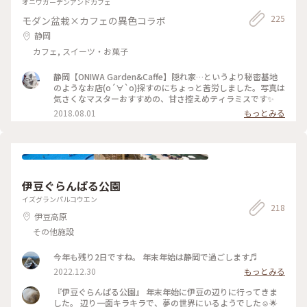
オニワガーデンアンドカフェ
225
モダン盆栽×カフェの異色コラボ
静岡
カフェ, スイーツ・お菓子
静岡【ONIWA Garden&Caffe】隠れ家…というより秘密基地
のようなお店(о´∀`о)探すのにちょっと苦労しました。写真は
気さくなマスターおすすめの、甘さ控えめティラミスです✨
2018.08.01
もっとみる
伊豆ぐらんぱる公園
イズグランパルコウエン
218
伊豆高原
その他施設
今年も残り2日ですね。 年末年始は静岡で過ごします♬
2022.12.30
もっとみる
『伊豆ぐらんぱる公園』 年末年始に伊豆の辺りに行ってきま
した。 辺り一面キラキラで、夢の世界にいるようでした☺︎🌟