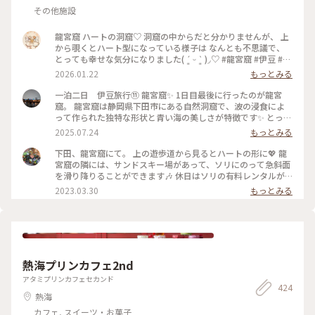
その他施設
龍宮窟 ハートの洞窟♡ 洞窟の中からだと分かりませんが、 上
から覗くとハート型になっている様子は なんとも不思議で、
とっても幸せな気分になりました( ´͈ ᵕ `͈ )◞♡ #龍宮窟 #伊豆 #ハ
ートの洞窟 #開運旅
2026.01.22
もっとみる
一泊二日 伊豆旅行⑪ 龍宮窟✨️ 1日目最後に行ったのが龍宮
窟。 龍宮窟は静岡県下田市にある自然洞窟で、波の浸食によ
って作られた独特な形状と青い海の美しさが特徴です✨️ とって
も神秘的でした✨️ 柵までしかいけませんが、素敵な景色に大満
2025.07.24
もっとみる
足です。 駐車場の近くの階段を降りてすぐです💡 １日で、こ
れだけ色々まわりましたが、ちょうどルート上にあるところを
下田、龍宮窟にて。 上の遊歩道から見るとハートの形に💖 龍
ほとんど寄ってる感じなので、ゆっくり観光満喫出来ました😊
宮窟の隣には、サンドスキー場があって、ソリにのって急斜面
#龍宮窟 #ゆるり夏時間 #開運旅
を滑り降りることができます🎶 休日はソリの有料レンタルが
あるみたいなのですが、行った日は平日でレンタルをしておら
2023.03.30
もっとみる
ず…💦 ソリで遊んでいる親子を眺めていたら、ソリを貸してい
ただけました！ スリル満点で楽しかったです🎶 あのときソリ
を貸してくださったお父様、本当にありがとうございました
🙇‍♀️✨ #私のことりっぷ旅 #花だより #レトロな街 #Myことりっ
ぷ
熱海プリンカフェ2nd
アタミプリンカフェセカンド
424
熱海
カフェ, スイーツ・お菓子