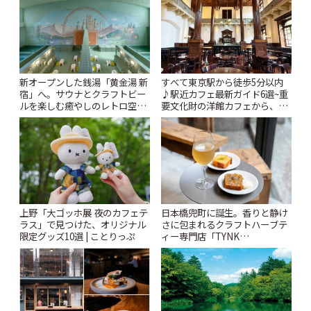
新オープンした銭湯「黄金湯 新
すべて東京駅から徒歩5分以内
宿」へ。サウナとクラフトビー
♪駅近カフェ最新ガイド6選~重
ルを楽しむ癒やしのレトロ空間
要文化財の洋館カフェから、改
| ことりっぷ
札すぐのレトロ喫茶まで~ | こと
りっぷ
上野「大ゴッホ展 夜のカフェテ
日本橋兜町に誕生。香りと静け
ラス」で見つけた、オリジナル
さに包まれるクラフトハーブテ
限定グッズ10選 | ことりっぷ
ィー専門店「TYNK
Kabutocho」 | ことりっぷ