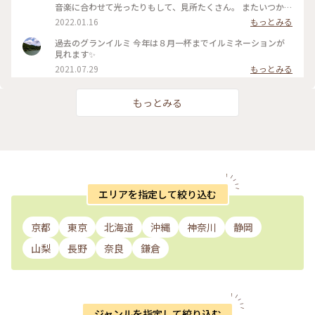
音楽に合わせて光ったりもして、見所たくさん。 またいつか、
絶対に行きたいです！！ #イルミネーション #伊豆ぐらんぱる
2022.01.16
もっとみる
公園 #グランイルミ #静岡
過去のグランイルミ 今年は８月一杯までイルミネーションが
見れます✨
2021.07.29
もっとみる
もっとみる
エリアを指定して絞り込む
京都
東京
北海道
沖縄
神奈川
静岡
山梨
長野
奈良
鎌倉
ジャンルを指定して絞り込む