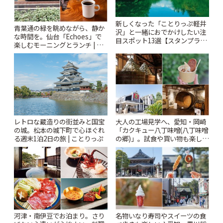
新しくなった「ことりっぷ軽井
青葉通の緑を眺めながら、静か
沢」と一緒におでかけしたい注
な時間を。仙台「Echoes」で
目スポット13選【スタンプラリ
楽しむモーニングとランチ | こ
ー開催中】 | ことりっぷ
とりっぷ
レトロな蔵造りの街並みと国宝
大人の工場見学へ、愛知・岡崎
の城。松本の城下町で心ほぐれ
「カクキュー八丁味噌(八丁味噌
る週末1泊2日の旅 | ことりっぷ
の郷)」。試食や買い物も楽しみ
♪ | ことりっぷ
河津・南伊豆でお泊まり。さり
名物いなり寿司やスイーツの食