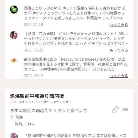
熱海ことりっぷ♨️🐦️② ゆっくり温泉を堪能して身体もぽかぽ
か♡ ホテルチェックアウトしたあとは歩いてすぐの絶景カフ
ェでティータイムを楽しみました☕✨ 秋限定のモンブラン🌰 テ
ィラミスとぶどうのパフェ🍇 和紅茶✨ほうじ茶🍵カモミールテ
2024.11.19
もっとみる
ィー❀ モンブランはまったりこっくり濃厚♡ 今だけの栗、ぶ
どう、柿で秋を感じました♡ お酒が使われた大人スイーツを
【熱海￤花の妖精】 ずっと行きたかった熱海のカフェ！ GWに
シェアしながらゆっくりお喋りする最高に贅沢な時間✨窓から
やっと行くことが出来ました🍓 オーシャンビューで、とって
の景色は。。山、岩山、海、地平線、熱海城、トンビが飛んで
も可愛らしいパフェを頂きました🍴💕 イチゴたっぷりでパフ
いて。。自然に囲まれた非日常感がハンパなく本当に最高な眺
ェも景色も贅沢な一時を過ごすことが出来ました☺️ #私のこと
2023.05.22
もっとみる
めでした🌿✨ #花の妖精 #絶景カフェ #眺めが最高 #地平線が見
りっぷ旅 #花の妖精
えるなんて #素敵 #ティータイム #パフェ #モンブラン #紅茶 #
静岡県熱海市にある「Restaurant＆Sweets 花の妖精」は広
ハーブティー #ゆっくり #のんびり #旅行のカフェは特別感 #
大な相模灘を見下ろす断崖に建つ、伊豆随一の絶景と謳われる
贅沢な時間 #景色が最高 #自然に囲まれて #熱海 #熱海ことり
カフェ。 ⁡ 600種4000株の薔薇が開花シーズンを迎える
っぷ
「ACAO FOREST」と連動して、5月14日(土)から各日10食限
2022.05.12
もっとみる
定で薔薇をモチーフとした期間限定のパフェが登場します。 薔
薇が華やかに咲く様子をりんごのコンポートで表現し、薔薇と
ヨーグルトのソルベで柔らかな芳香が楽しめますよ。 ⁡
●Restaurant＆Sweets花の妖精 住所：静岡県熱海市熱海
熱海駅前平和通り商店街
1993-65 定休日：火曜日、水曜日、他不定休 営業時間：10:00
アタミエキマエヘイワドオリショウテンガイ
～17:00（16:00L.O.)
298
まずは駅前の商店街でサクッと食べ歩き
熱海
雑貨, ごはん
「熱海駅前平和通り名店街」 初熱海です😊 まずは昭和レトロ