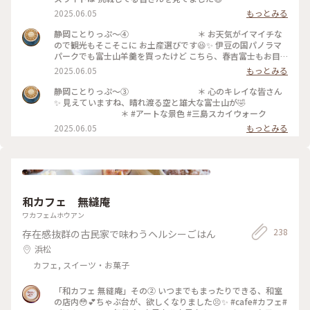
＊ 橋を渡り切った先の『ふろっく-福時
2025.06.05
もっとみる
計-』で フクロウ🦉の柔らかな羽🪶に初めて触れました✨
＊ #アートな景色 #三島スカイウォーク #
静岡ことりっぷ〜④ ＊ お天気がイマイチな
ふろっく福時計
ので観光もそこそこに お土産選びです😆✨ 伊豆の国パノラマ
パークでも富士山羊羹を買ったけど こちら、春吉富士もお目
当ての羊羹でした✨ ＊ #アートな景色 #三島
2025.06.05
もっとみる
スカイウォーク #春吉富士
静岡ことりっぷ〜③ ＊ 心のキレイな皆さん
✨ 見えていますね、晴れ渡る空と雄大な富士山が🤣
＊ #アートな景色 #三島スカイウォーク
2025.06.05
もっとみる
和カフェ 無縫庵
ワカフェムホウアン
238
存在感抜群の古民家で味わうヘルシーごはん
浜松
カフェ, スイーツ・お菓子
「和カフェ 無縫庵」その② いつまでもまったりできる、和室
の店内😳💕ちゃぶ台が、欲しくなりました😣✨ #cafe#カフェ#