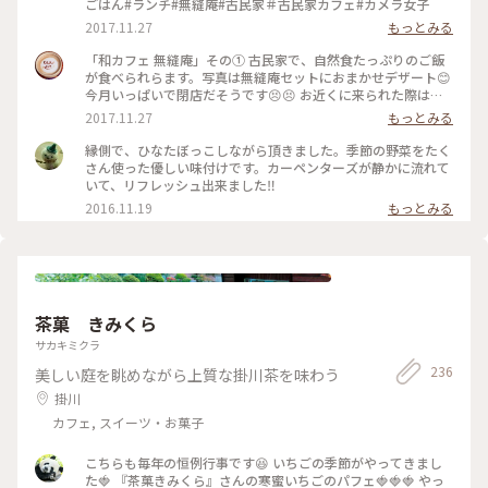
ごはん#ランチ#無縫庵#古民家＃古民家カフェ#カメラ女子
2017.11.27
もっとみる
「和カフェ 無縫庵」その① 古民家で、自然食たっぷりのご飯
が食べられらます。写真は無縫庵セットにおまかせデザート😊
今月いっぱいで閉店だそうです😣😣 お近くに来られた際は、
ぜひお立ち寄りください😳 #ごはん#ランチ#cafe#古民家#カ
2017.11.27
もっとみる
フェ#浜松#無縫庵#オススメ
縁側で、ひなたぼっこしながら頂きました。季節の野菜をたく
さん使った優しい味付けです。カーペンターズが静かに流れて
いて、リフレッシュ出来ました‼
2016.11.19
もっとみる
茶菓 きみくら
サカキミクラ
236
美しい庭を眺めながら上質な掛川茶を味わう
掛川
カフェ, スイーツ・お菓子
こちらも毎年の恒例行事です😆 いちごの季節がやってきまし
た🍓 『茶菓きみくら』さんの寒蜜いちごのパフェ🍓🍓🍓 やっ