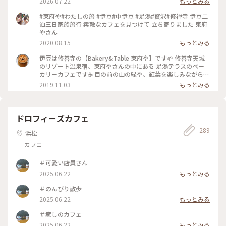
2026.07.22
もっとみる
#東府や#わたしの旅 #伊豆#中伊豆 #足湯#贅沢#修禅寺 伊豆二
泊三日家族旅行 素敵なカフェを見つけて 立ち寄りました 東府
やさん
2020.08.15
もっとみる
伊豆は修善寺の【Bakery&Table 東府や】です🌱 修善寺天城
のリゾート温泉宿、東府やさんの中にある 足湯テラスのベー
カリーカフェです☕️ 目の前の山の緑や、紅葉を楽しみながら、
吉奈温泉の足湯に浸かって、 美味しいパンをいただけます🥐🥪
2019.11.03
もっとみる
足湯ベーカリーカフェはもちろん、 大正時代を感じられるレ
トロな喫茶の大正館など、 広い敷地内に、色んな施設があって
お散歩しながらいろいろ楽しめます✨ ベーカリーのパンは、季
節によってメニューが変わったり、美味しいパンがたくさんあ
ドロフィーズカフェ
ります🥐☕️✨ #伊豆 #Bakery&Table東府や #天城 #足湯 #パン
289
#カフェ #紅葉 #温泉 #リゾート宿 #東府や #秋の色彩 #老舗旅
浜松
館 #静岡 #ドライブ
カフェ
＃可愛い店員さん
2025.06.22
もっとみる
＃のんびり散歩
2025.06.22
もっとみる
＃癒しのカフェ
2025.06.22
もっとみる