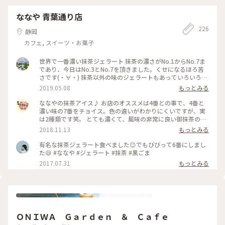
ななや 青葉通り店
226
静岡
カフェ, スイーツ・お菓子
世界で一番濃い抹茶ジェラート 抹茶の濃さがNo.1からNo.7ま
であり、今日はNo.3とNo.7を頂きました。くせになるほろ苦
さです(・∀・) 抹茶以外の味のジェラートもあっていろいろ食
べ比べてみるのもいいかも！ #静岡県 #おいしい時間 #抹茶ジ
2019.05.08
もっとみる
ェラート
ななやの抹茶アイス♪ お店のオススメは4番との事で、4番と
濃い味の7番をチョイス。色の違いがわかりにくいですが、実
は2種類です笑。 とても濃くて、風味の非常に良い御抹茶のア
イスです。静岡に行った際は是非✨ #アイス#静岡#ななや#抹
2018.11.13
もっとみる
茶
有名な抹茶ジェラート食べました😊でもびびって6番にしまし
た😅 #ななや #ジェラート #抹茶 #黒ごま
2017.07.31
もっとみる
ＯＮＩＷＡ Ｇａｒｄｅｎ ＆ Ｃａｆｅ