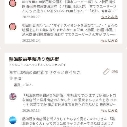
💤🎀🐈‍⬛🎀💤柿田川公園⑤ 【湧水コーヒー 蔵】☕️ 📍柿田川公
園 静岡県駿東郡清水町 （📍柿田川湧水群） すてきユーザーさ
ん方も 出逢っているクロネコ🐈‍⬛ちゃん ‥「あれ、🐈‍⬛ネコ落
ちてるやん💛」 近づいても目も開けない ピクリともしない‥
2022.08.27
もっとみる
強者です🎶 暑い日だったけど 石畳で寝転ぶの暑くないのかな
ぁ‥ 心配になりじーっと観察しますが うーごーかーずー😅💦
柿田川公園② *:.｡.:**マイナスイオン🍀を浴びて*.｡.:*･･* 日々の
●こちらは🚗駐車券が❣️👀 よく見ると領収書の部分が切り取り
喧騒を忘れて無になりませんか〜🍀♡🕊 📍柿田川公園 柿田川
線が入って 清流をそよそよ…の梅花藻の 素敵な写真のポスト
湧水群 静岡県駿東郡清水町 すてきユーザーさん方が ブルーホ
カードがついてきます❣️ 粋な計らい〜🎵♡ ●公園の敷地内には
ール等々 たーくさん投稿あげられているので 違う目線でお届
2022.08.24
もっとみる
観光案内所もあり パンフレットが各種置いてあります。 駐車
けしま〜す🎵 木道は尾瀬を歩いている感覚と 少し似ています
場に着いたら パンフレットをまずゲットして 🍀散策路を確認
🍀 🤳水面の反射🪞が✨とてつもなく きれいで息をのんで、じ
を🎵 他、おみやげショップも、カフェ、食事処も ポツポツま
ーっと魅入ってしまいました❣️ 【駐車料金は普通車200円で
とまってあり、 カフェ等々 歴史を感じる蔵を残して運営して
す。】 🤳駐車券が❣️👀 よく見ると領収書の部分が切り取り線が
熱海駅前平和通り商店街
いるのか ステキな雰囲気です🎶 人気もまばらで動きやすい〜❣️
入って 清流をそよそよ…の梅花藻の 素敵な写真のポストカー
アタミエキマエヘイワドオリショウテンガイ
#黒猫 #クロネコ #柿田川のねこ #茶房蔵 #マイナスイオン #ら
ドがついてきます❣️ 粋な計らい〜🎵♡ #マイナスイオン #らん
んらんらんの夏休み2022 #アートみたいな景色 #アートみたい
らんらんの夏休み2022 #アートみたいな景色 #アートみたいな
298
まずは駅前の商店街でサクッと食べ歩き
な景色 #Myことりっぷ #らんらんらん #オトナの社会科見学 #
景色 #Myことりっぷ #らんらんらん #オトナの社会科見学 #オ
熱海
オトナの遠足 #世界はステキな出逢いにあふれてる #人生にと
トナの遠足 #世界はステキな出逢いにあふれてる #人生にとき
きめきを #過ぎゆく夏 #静岡県駿東郡清水町 #柿田川湧水群 #
めきを #過ぎゆく夏 #静岡県駿東郡清水町 #柿田川湧水群 #国
雑貨, ごはん
国指定天然記念物 #柿田川公園 #梅花藻 #富士山の湧水 #日本
指定天然記念物 #柿田川公園 #梅花藻 #富士山の湧水 #日本の
の自然100選 #日本名水100選 #国指定天然記念物 #伊豆半島ユ
自然100選 #日本名水100選 #国指定天然記念物 #伊豆半島ユネ
「熱海駅前平和通り名店街」 初熱海です😊 まずは昭和レトロ
ネスコ世界ジオパーク認定
スコ世界ジオパーク認定
な商店街で 桜井商店のふかしたての 温泉まんじゅうを😍 ＊＊
＊＊ 突然ですが 娘が有休消化で日光へ行きたいと 先週末から
3泊４日で 熱海〜日光へ母娘旅でした😆 当初那須高原も行こう
2026.03.13
もっとみる
ねとルンルンが 北関東の寒さを知らず！ 3月いっぱいスノータ
イヤ🛞💦 那須高原はスキー⛷️❄️ いろは坂は凍結✨ 日曜日からま
熱海温泉商店街を街ブラしてたらよく見るこのおじさん 「熱
た厳寒😂 季節外れの那須高原は諦めて 1日目は熱海で途中下
海あつおくん」って言う公式キャラクターで見た目はおじさ
車することに 熱海はこの日18℃☀️ 翌日の日光は最低気温氷点