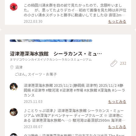
のを抜けると、ゆったりと流れる柿田川。 みしまの町は、綺
この柿田川湧水群を目の前で見たかったので、念願叶いまし
麗な水が至る所に流れる、素敵な町でした。
た。 が、思ってたよりデカイ… 初めて画像を見た時は井戸位
の小さい湧水スポットと勝手に勘違いしてました😅 直径2mは
ありそうでした。陽が射し込むと青くみえます。 #ヒーリング
2022.03.30
もっとみる
旅 #三島 #柿田川湧水公園
沼津港深海水族館 シーラカンス・ミュー
ジアム
ヌマヅコウシンカイスイゾクカンシーラカンスミュージアム
232
沼津
ごはん, スイーツ・お菓子
沼津港深海水族館 2025/11/2 (静岡県 沼津市) 2025/11/2 #静
岡県 #沼津市 #駿河湾 #沼津港 #市場 #水族館 #深海魚 #シーラ
カンス
2025.11.03
もっとみる
♪ことりっぷ沼津♪ 沼津港深海水族館 シーラカンス・ミュー
ジアム VR深海アドベンチャー ディープクルーズ ※ 沼津港に
ある 沼津港深海水族館へ…☆ 駿河湾は最深部2500m 海洋資源
豊富な 日本一深い湾☆ 暗闇と低水温、そして水圧… 過酷な環
2023.08.07
もっとみる
境の中でも生き続ける 深海生物に スポットを当てた水族館で
す☆ そして世界初の シーラカンス・ミュージアムでは 大きな
クマ散歩：沼津港深海水族館に品行方正なクマ出没 The Bear