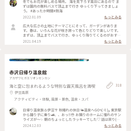
冬でもお花が楽しめる場所。 海を見下ろす高台にあるので ま
ずは園内の無料バスで頂上まで行き ゆっくり下ってきましょ
う。 #あったか時間#熱海
2022.01.09
もっとみる
広大な広さの土地にテーマごとにそって、ガーデンがありま
す。春は、いろんな花が咲き誇って色とりどりで楽しいです。
まずは、頂上までバスで行き、ゆっくり降りてくるのがおすす
めです。 #花を愉しむ #ガーデン #熱海 #フォトコン #コ
2021.04.19
もっとみる
ンテスト
赤沢日帰り温泉館
アカザワヒガエリオンセンカン
318
海と空に包まれるような特別な露天風呂を満喫
伊豆高原
アクティビティ・体験, 風景・景色, 温泉・スパ
日帰り温泉旅♨️伊豆🌴 秋晴れの休日🌤️温泉へGO٩( ᐛ )و 東京駅
から踊り子に乗り🚄、、おっ‼️😳 お隣りのホームに憧れのサン
ライズが〜✨ 朝のちょっとしたラッキーでした♡ 話は戻り(笑)
踊り子号で伊豆高原駅へ🚉 そして赤沢日帰り温泉館に♨️ ここ
2024.12.03
もっとみる
は私のひとり旅初めての場所😊 当時も日帰りでしたが、とて