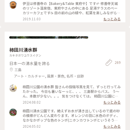
伊豆は修善寺の【Bakery&Table 東府や】です🌱 修善寺天城
のリゾート温泉宿、東府やさんの中にある 足湯テラスのベー
カリーカフェです☕️ 目の前の山の緑や、紅葉を楽しみながら、
吉奈温泉の足湯に浸かって、 美味しいパンをいただけます🥐🥪
2019.11.03
もっとみる
足湯ベーカリーカフェはもちろん、 大正時代を感じられるレ
トロな喫茶の大正館など、 広い敷地内に、色んな施設があって
お散歩しながらいろいろ楽しめます✨ ベーカリーのパンは、季
節によってメニューが変わったり、美味しいパンがたくさんあ
ります🥐☕️✨ #伊豆 #Bakery&Table東府や #天城 #足湯 #パン
#カフェ #紅葉 #温泉 #リゾート宿 #東府や #秋の色彩 #老舗旅
柿田川湧水群
館 #静岡 #ドライブ
カキタガワユウスイグン
269
日本一の湧水量を誇る
三島
アート・カルチャー, 風景・景色, 名所・旧跡
柿田川公園の湧水群 皆さんの投稿写真を見て、ずっと行ってみ
たかった。 今日も暑いなーっと、、、 三島駅からバス。 う～
ん、本数が少ない。。。 気をつけなくては。 柿田川公園に到
着。 入り口に、道順を示す看板がある。 なんて親切！ 広場の
2024.08.02
もっとみる
賑やかな子供達の声を背中に、道順通り、鬱蒼と茂る木々の小
道を歩いていくと、、、美しい湧水。。。 皆さんの写真の通
柿田川湧水公園です。絶えずお水が湧き出しているので底の砂
り！ しかも！ はぁぁ〜、なんて涼しいの？！ 途中で貴船神
の模様がどんどん変わります。オレンジの羽に水色のボディ、
社にご挨拶。 『お邪魔しております。綺麗なお水をありがとう
なかなかポップな色のトンボ(ニホンカワトンボというそうで
ございます。』 湧水の小路に、たくさんのベンチが設置してあ
す)にも会えました。#静岡県#柿田川湧水公園
2024.05.02
もっとみる
るのも嬉しい。 みしまコロッケとお水でランチ。 湧水の小路