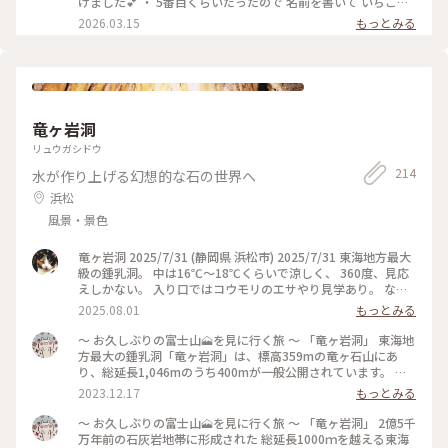
けました💕 ・ 5番目くらいだったので 名前を書いて いちごだ
な列車旅 #ぽかぽか熱海厳寒日光母娘旅 #母娘旅 #ことりっぷ
んご串を食べて 待っていると わりとすぐに呼ばれました。 海
2026.03.15
もっとみる
熱海 #途中下車 #囲炉茶屋 #鯵のまご茶膳 #鯵のまご茶漬け #鯵
鮮丼もありましたが やはり静岡に来たら鯵フライ🐟✨ 生鯵の
茶漬け #鯵 #アジ #ご当地グルメ #名物 #旅のごはん #熱海ラン
レアフライを 頼んでシェア カレーソースと わさび大根おろし
チ #熱海ごはん #熱海 #熱海市 #静岡県 #静岡
で食べます。 鯵が大きくて肉厚😆 サッと揚げてあるので ふわ
ふわジューシー✨ 初めて食べる美味しさ😍 新鮮だからできる
んですね ソースも美味しいけど 私は醤油派❤︎ わさび大根おろ
しが最高でした😍 鯵を支えているのは サザエの殻です😆 鯵が
竜ヶ岩洞
主役サザエの殻は添え物！ ごはんは鯵茶漬けです🐟✨ ・ ・ #
ちいさな列車旅 #ぽかぽか熱海厳寒日光母娘旅 #母娘旅 #こと
リュウガシドウ
りっぷ熱海 #途中下車 #囲炉茶屋 #鯵フライ #アジフライ #生鯵
214
水が作り上げる幻想的な石の世界へ
のレアフライ #鯵のまご茶膳 #鯵茶漬け #鯵 #アジ #ご当地グル
メ #名物 #旅のごはん #熱海ランチ #熱海ごはん #熱海 #熱海市
浜松
#静岡 #静岡県
風景・景色
竜ヶ岩洞 2025/7/31 (静岡県 浜松市) 2025/7/31 東海地方最大
級の鍾乳洞。 中は16℃～18℃くらいで涼しく、 360度、見応
えしかない。 入り口ではコウモリのエサやり見学あり。 なか
なか見られないレアな光景。 #静岡県 #浜松市 #鍾乳洞 #洞窟 #
2025.08.01
もっとみる
避暑地 #コウモリ
～ お久しぶりの富士山🗻を見に行く旅 ～ 「竜ヶ岩洞」 東海地
方最大の鍾乳洞「竜ヶ岩洞」は、標高359mの竜ヶ石山にあ
り、総延長1,046mのうち400mが一般公開されています。 神
秘の地底世界で大自然の造形に感動して、癒やしのパワースポ
2023.12.17
もっとみる
ットを体験しました。 #富士山を見に行く旅#竜ヶ岩洞#東海地
方最大の鍾乳洞#2億5000万年前の世界#私のことりっぷ旅#ベ
～ お久しぶりの富士山🗻を見に行く旅 ～ 「竜ヶ岩洞」 2億5千
ストトリップ2023#冬の旅
万年前の石灰岩地帯に形成された 総延長1000ｍを越える東海