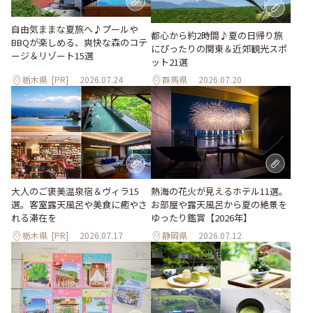
自由気ままな夏旅へ♪プールや
都心から約2時間♪夏の日帰り旅
BBQが楽しめる、爽快な森のコテ
にぴったりの関東＆近郊観光スポ
ージ＆リゾート15選
ット21選
栃木県
[PR]
2026.07.24
群馬県
2026.07.20
大人のご褒美温泉宿＆ヴィラ15
熱海の花火が見えるホテル11選。
選。客室露天風呂や美食に癒やさ
お部屋や露天風呂から夏の絶景を
れる滞在を
ゆったり鑑賞【2026年】
栃木県
[PR]
2026.07.17
静岡県
2026.07.12