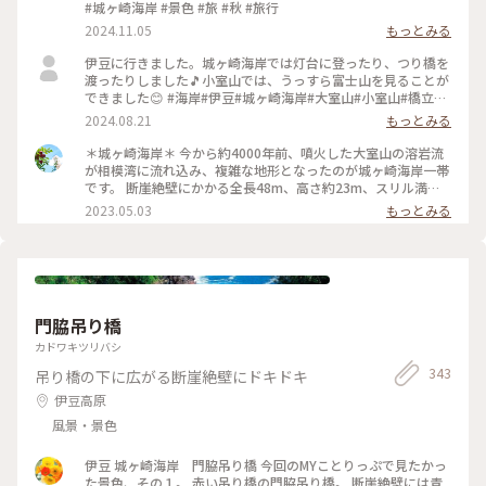
#城ヶ崎海岸 #景色 #旅 #秋 #旅行
2024.11.05
もっとみる
伊豆に行きました。城ヶ崎海岸では灯台に登ったり、つり橋を
渡ったりしました🎵小室山では、うっすら富士山を見ることが
できました😊 #海岸#伊豆#城ヶ崎海岸#大室山#小室山#橋立#
つり橋#静岡#ことりっぷ旅2024
2024.08.21
もっとみる
＊城ヶ崎海岸＊ 今から約4000年前、噴火した大室山の溶岩流
が相模湾に流れ込み、複雑な地形となったのが城ヶ崎海岸一帯
です。 断崖絶壁にかかる全長48m、高さ約23m、スリル満点
の「門脇吊り橋」。 以前行った時よりは怖くなかったけれど、
2023.05.03
もっとみる
やはり海を見下ろすと足がすくみ、ぞわぞわします。 それでも
景色は素晴らしく、伊豆の青い海がとても綺麗でした✨ ログハ
ウス風の城ヶ崎海岸駅から、行きはお花いっぱいのお庭が素敵
な住宅街を散策し、帰りは遊歩道を抜け、城ヶ崎オレンジ村の
方を通り駅まで歩きました。 途中台湾リスを林の中に発見🐿
リス目掛けてシャッターを押し、写真を拡大したら、ちゃんと
門脇吊り橋
こっち見ててくれて笑っちゃいました☺️ でもこの台湾リス、
木をかじって枯らしてしまったり、電線をかじって停電になっ
カドワキツリバシ
たりと地元では問題になっている様です。 #私のことりっぷ旅
343
吊り橋の下に広がる断崖絶壁にドキドキ
#ことりっぷ静岡 #伊豆 #城ヶ崎海岸#門脇吊り橋#台湾リス
伊豆高原
風景・景色
伊豆 城ヶ崎海岸 門脇吊り橋 今回のMYことりっぷで見たかっ
た景色、その１。 赤い吊り橋の門脇吊り橋。 断崖絶壁には青