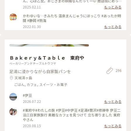
ん、心は乙女。おじさまの妖精なんだってー🤭 商店街にめっ
下の 真冬🤣 なんとか日光へは行こうと ぽかぽか陽気の熱海か
ちゃいるから気になっちゃったw そんなあつおくんの温泉まん
2025.02.11
もっとみる
ら 真冬の日光へのアップダウン旅の スタートです😆 ♨️ ふかし
じゅうは、蒸したてほかほか黒糖まんじゅう。美味しかった😋
たての温泉まんじゅうは こし餡と黒糖生地の粒あん アッツア
後ろから消毒スプレーが出てるからちょんまげみたいな姿にな
かわゆいな…きみたち 温泉まんじゅうにほっこり #あったか時
ツふかふかでした😍 商店街には美味しそうなお店が たくさん
ってしまった🤣 そこからちょっと足を伸ばしてお散歩♪ 地図
間 #静岡 #熱海
💕 お昼ご飯を求めて路地裏散策へ♪ 行きの新幹線から タイミ
で見ると桜並木まで徒歩で20分ほどとしか書いてなかったの
2022.01.30
もっとみる
ングよく雲の切れた 富士山も綺麗に見えて 幸先のいいスター
で、平地を歩くのかと思ったら、海に向けてずっと下り坂！
トになりましたが どうなる真冬の日光⁉️ 2026.3.7 ・ ・ #ちい
しかもなかなかの下り坂！道も狭いので散歩と言うより良いウ
さな列車旅 #電車旅 #途中下車 #ぽかぽか熱海厳寒日光母娘旅
ォーキングになりました😅 川沿いに近づくとほぼ満開の桜並
#母娘旅 #ことりっぷ熱海 #熱海駅前平和通り名店街 #商店街 #
木が凄い綺麗にお出迎え🌸 日曜だからか結構な観光客で賑わ
レトロ #レトロ商店街 #昭和レトロな商店街 #桜井商店温泉ま
っててびっくり！周辺にもお店がいっばいあったので、こっち
んじゅう店 #温泉まんじゅう #まんじゅう #饅頭 #名物 #ご当地
でも休憩や街ブラも楽しそうでした♪ 帰り道の上り坂は大変
グルメ #食べ歩き #旅のごはん #富士山 #熱海駅 #熱海 #熱海市
Ｂａｋｅｒｙ＆Ｔａｂｌｅ 東府や
だったので、バスで熱海駅まで帰って来ちゃった😂 #熱海温泉
#静岡県 #静岡
#熱海旅行 #熱海スイーツ #ことりっぷ静岡
ベーカリーアンドテーブルトウフヤ
296
足湯に浸かりながら自家製パンを
天城湯ヶ島
ごはん, カフェ, スイーツ・お菓子
#伊豆
2026.07.22
もっとみる
#東府や#わたしの旅 #伊豆#中伊豆 #足湯#贅沢#修禅寺 伊豆二
泊三日家族旅行 素敵なカフェを見つけて 立ち寄りました 東府
やさん
2020.08.15
もっとみる