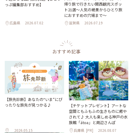
帰り旅で行きたい関西観光スポッ
っぷ編集部おすすめ】
ト21選～人気の絶景からひとり旅
におすすめの穴場まで～
広島県
2026.07.02
滋賀県
2026.07.19
おすすめ記事
【旅先診断】あなたの“いま”にぴ
ったりな旅先が見つかる♪
【チケットプレゼント】アートな
空間ともふもふの生きものに癒や
されて♪ 大人も楽しめる神戸の水
族館「átoa」と周辺さんぽ
2026.05.15
兵庫県
[PR]
2026.08.07