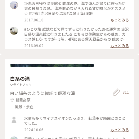
も楽しかったので その後旅にハマってしまいました😂 絶景の
≫赤沢日帰り温泉館≪ 昨年の夏、海で遊んだ帰りに寄った伊
インフィニティ露天でキラキラの海を 眺めながら思い出に浸
東の日帰り温泉。 海を眺めながら入れる貸切風呂がオススメ
っていました😌♨️ お風呂はもちろん📷✖️なので、写真はロビー
☆ #伊東#赤沢日帰り温泉#温泉 #海#奥旅
からの相模湾です🌊🛥️ ここの温泉はお湯👍眺め👍清潔感👍駅
2017.06.10
もっとみる
から 送迎バスあり🚌でなかなか良いですょ💯 #秋の彩り #ベス
トトリップ2024 #赤沢日帰り温泉館#DHC#赤沢温泉 #伊豆高原
#ひとり旅 雑誌などで見てずっと行きたかったDHC運営の 赤沢
駅#特急踊り子#シャトルバス #食事処#ランチ#駿河湾#インフ
日帰り温泉館に行きました♨️ こちらは休憩室からの眺め、ガ
ィニティ風呂 #露天風呂#絶景#サンライズ瀬戸出雲#東京駅 #
ラス越し💦 ですが…3階、4階にある露天風呂からの 眺めは絶
ことりっぷ伊豆
景の一言❗️ 伊豆の海が水平線まで見渡せます😆 上野東京ライン
2016.09.02
もっとみる
のお陰で熱海まで行けて、 その先の伊豆半島まで日帰りひとり
旅が 出来る世の中に感謝です (笑)
白糸の滝
シライトノタキ
311
白い絹糸のように繊細で優雅な滝
朝霧高原
風景・景色
水量も多くマイナスイオンたっぷり。 紅葉🍁が綺麗とのこと
でした。
2024.10.06
もっとみる
風薫る🌿 どこからも富士山が見える…富士市から ちょこっと