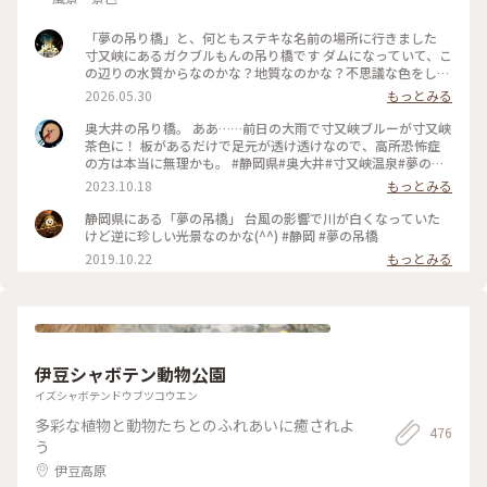
「夢の吊り橋」と、何ともステキな名前の場所に行きました
寸又峡にあるガクブルもんの吊り橋です ダムになっていて、こ
の辺りの水質からなのかな？地質なのかな？不思議な色をして
います
2026.05.30
もっとみる
奥大井の吊り橋。 ああ……前日の大雨で寸又峡ブルーが寸又峡
茶色に！ 板があるだけで足元が透け透けなので、高所恐怖症
の方は本当に無理かも。 #静岡県#奥大井#寸又峡温泉#夢の吊
り橋
2023.10.18
もっとみる
静岡県にある「夢の吊橋」 台風の影響で川が白くなっていた
けど逆に珍しい光景なのかな(^^) #静岡 #夢の吊橋
2019.10.22
もっとみる
伊豆シャボテン動物公園
イズシャボテンドウブツコウエン
多彩な植物と動物たちとのふれあいに癒されよ
476
う
伊豆高原