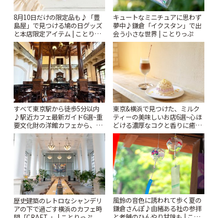
8月10日だけの限定品も♪「豊
キュートなミニチュアに思わず
島屋」で見つける鳩の日グッズ
夢中♪鎌倉「イクスタン」で出
と本店限定アイテム | ことりっ
会う小さな世界 | ことりっぷ
ぷ
すべて東京駅から徒歩5分以内
東京&横浜で見つけた、ミルク
♪駅近カフェ最新ガイド6選~重
ティーの美味しいお店6選~心ほ
要文化財の洋館カフェから、改
どける濃厚なコクと香りに癒や
札すぐのレトロ喫茶まで~ | こと
されるティータイム~ | ことりっ
りっぷ
ぷ
風鈴の音色に誘われて歩く夏の
歴史建築のレトロなシャンデリ
鎌倉さんぽ♪由緒ある社の参拝
アの下で過ごす横浜のカフェ時
と老舗のひんやり甘味も | こと
間「CRAFT. 」 | ことりっぷ