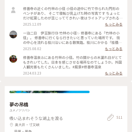
修善寺の近くの竹林の小径 小径の途中に竹で作られた円形の
ベンチがあり、 そこで寝転び見上げた時の写真です ちょっと
だけ紅葉したのが混じっててきれい 夜はライトアップされる
らしいよ 絶対すてきだわ #竹林の小径 #はじめての投稿
2025.12.09
もっとみる
一泊二日 伊豆旅行⑲ 竹林の小径✨️ 修善寺にある「竹林の小
径」。 修善寺に行くなら行きたいと思っていた場所です。 街
の中心を流れる桂川沿いにある散策路。桂川にかかる「桂橋」
から「楓橋」にかけて、300mほどの遊歩道が続いています。
2025.08.02
もっとみる
自然風景を満喫することができる「竹林の小径」✨️ 石畳の通路
を進んで行くと、中央部に竹製の大きな円形ベンチもあります
修善寺温泉♨️にある竹林の小径。竹の間からの木漏れ日がとて
💡 誰もいなくて貸切状態😆 素敵な竹林の小径を満喫してきま
もきれいでした。日本を感じさせる場所なのでしょうか。外国
した✨️ 2025.7.9 #竹林の小径 #ゆるり夏時間
人観光客もたくさんいました。#風景#修善寺温泉
2024.03.23
もっとみる
夢の吊橋
ユメノツリバシ
511
吸い込まれそうな湖上を渡る
奥大井・寸又峡
風景・景色