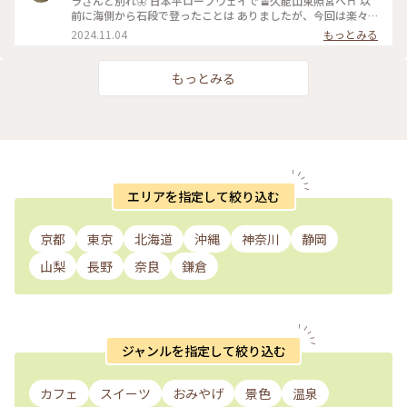
ラさんと別れ🦋 日本平ロープウェイで🚡久能山東照宮へ⛩️ 以
見える駿河湾は 絶景で見事です👏⟡.· 1枚目は、勝守
前に海側から石段で登ったことは ありましたが、今回は楽々
✧(*•̀ᴗ•́*)و ̑̑⟡.·*. 来年もいろいろ頑張るぞ💪 皆さまにとって
ロープウェイ🤭 山間をロープウェイで移動し、東照宮を じっ
2024.11.04
もっとみる
2025年も 良い年になりますように𖤐 ̖́-‬ #久能山東照宮 #静岡 #
くり見てまわりました😊 家康さんの墓前にもお参り🙏 家康さ
ご利益めぐり #1159段の階段 #旅行 #静岡県 #駿河湾 #ベスト
んの手形もありましたょ🖐️ 身長159センチ？の割には手はそん
トリップ2024
なに 小さくなく(笑)私よりは大きい😅 立派な社殿を鑑賞した
もっとみる
り、海側に回って 曇り空の駿河湾を見たり…🌊🌿 のんびり散
策を楽しみました🚶‍♀️🚶 #クラシカルな街 #秋の彩り #ことりっ
ぷ静岡 #久能山東照宮#徳川家康 #日本平ロープウェイ #駿河湾
エリアを指定して絞り込む
京都
東京
北海道
沖縄
神奈川
静岡
山梨
長野
奈良
鎌倉
ジャンルを指定して絞り込む
カフェ
スイーツ
おみやげ
景色
温泉