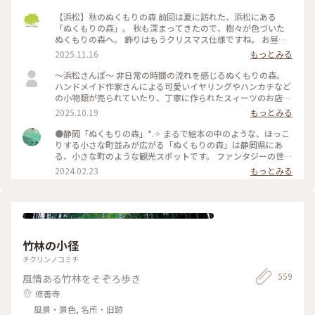
【浜松】秋のぬくもりの森 前回は夏に訪れた、浜松にある
「ぬくもりの森」。 秋も深まってきたので、樹々が色づいた
ぬくもりの森へ。 飾りはもうクリスマス仕様ですね。 お昼ご
飯の代わりに、「森のスモーキーターキーレッグ」をいただき
2025.11.16
もっとみる
ました。 ジューシーで、ちょっとスモーキーで、とても美味
しい。 ちょっと食べにくいけどw これひとつで結構お腹いっ
〜浜松さんぽ〜 非日常の時間の流れを感じるぬくもりの森。
ぱいになります。 次はもう少し食べやすそうな「骨付きソーセ
ハンドメイド作家さんによる可愛いイヤリングやハンカチなど
ージ」を試してみよう。 デザートにジェラート。 今回は地元
の小物類が売られていたり、丁寧に作られたスィーツのお店が
の三日日（みっかび）みかん味をチョイス。 こちらも安心の
数軒並ぶ可愛い森でした。 一番行きたかった森のチーズケー
2025.10.19
もっとみる
ちょうど良い美味しさ。
キやさんにて、森のピクニックセットを注文。 パイやクロワッ
サンなどのパンを1つ コンソメやコーンスープなどから1つ ボ
●静岡「ぬくもりの森」*⁠.⁠✧ まるで絵本の中のような、ほっこ
トルチーズケーキを1つ のセットです。 どれもしっかりした味
りする小さな町並みが広がる「ぬくもりの森」は静岡県にあ
で、だけどしつこくはなく大満足です。 浜松市の「シン・ハマ
る、小さな町のような観光スポットです。 ファンタジーの世界
マツ計画」の1つ浜松市役所に設置されたエヴァンゲリオン初
からそのまま出てきたようなレストランや雑貨屋さん、カフェ
2024.02.23
もっとみる
号機立像を見に行きました。 天竜エリアが「シン・エヴァン
に癒やされるのはもちろん、この町にはいろいろな所に楽しめ
ゲリオン劇場版」に登場する「第3村」のモデルの1つトなり注
る仕掛けが隠れています。足元にひっそりある扉の中にウサギ
目を集めていました。 浜松市役所（浜松市中央区元城町103-2
のぬいぐるみが寝ていたり、手すりにハートがあったりと、見
本館1階） 令和8年1月25日まで 平日8時半〜17時15 分 土日
つけたら子供も大人も顔がほころぶような隠し要素があり、私
祝10時〜16時 とホームページには記載されています。 #私の
も見つけては年甲斐もなくはしゃいでいました。 ファンタジ
ことりっぷ旅
ーなかわいい空間がお好きであれば、是非足を運んでみてくだ
竹林の小径
さい*⁠.⁠✧ なお、周辺の観光地として、車で30分ほどの所にステ
ーキ屋「さわやか」があります。お肉がとてもやわらかく絶品
チクリンノコミチ
で、噂に違わぬ味でした。ぬくもりの森で癒やされた後の腹ご
559
風情ある竹林をそぞろ歩き
しらえにオススメです。 #静岡 #ぬくもりの森 #癒し旅
修善寺
風景・景色, 名所・旧跡