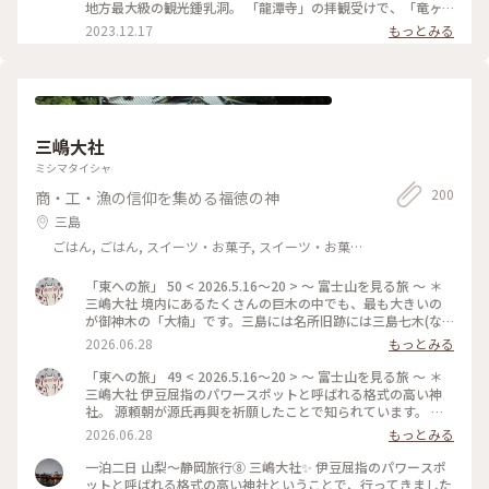
地方最大級の観光鍾乳洞。 「龍潭寺」の拝観受けで、「竜ヶ
岩洞」とのセット券が有ると聞き、主人が行ってみようと言う
2023.12.17
もっとみる
ので、「龍潭寺」、「井伊谷宮」をお詣りした後、ワクワクし
ながら、探検に出掛けました。 その一方で、内心、閑散とし
て大した事無かったらどうしようかとも思っていました。 駐
車場に到着すると、車が数台停まっていたので、一安心。 外
の施設は何となく昭和感満載の懐かしい感じでしたが、マツコ
やオオタニさんが迎えてくれました。 夏は涼しく冬は暖かく
三嶋大社
感じるため、太古の地底世界探検を季節を問わず快適に楽しめ
るそうです。 竜ヶ岩洞入口の「ようきた洞」では、11月から
ミシマタイシャ
昼間に見るイルミネーション「電飾土蛍」が開催されていまし
200
商・工・漁の信仰を集める福徳の神
た。12,000球の青色LEDの幻想的な異次元世界が広がって、と
ても綺麗でした。 #富士山を見に行く旅#竜ヶ岩洞#ようきた洞
三島
#電飾土蛍#私のことりっぷ旅#ベストトリップ2023#冬の旅
ごはん, ごはん, スイーツ・お菓子, スイーツ・お菓子,
風景・景色, 風景・景色, 名所・旧跡, 名所・旧跡
「東への旅」 50 < 2026.5.16〜20 > 〜 富士山を見る旅 〜 ＊
三嶋大社 境内にあるたくさんの巨木の中でも、最も大きいの
が御神木の「大楠」です。三島には名所旧跡には三島七木(な
なぼく)と呼ばれる木が有ったそうですが、現存する最後の巨
2026.06.28
もっとみる
樹だそうです。幹には注連縄が巻かれ、中には祠が有り、パワ
ーを感じました。前回「三嶋大社」さんにお詣りした時に知ら
「東への旅」 49 < 2026.5.16〜20 > 〜 富士山を見る旅 〜 ＊
ずに通り過ぎてしまったので、しっかりお詣りしました。 御
三嶋大社 伊豆屈指のパワースポットと呼ばれる格式の高い神
朱印と「茅の輪守」を頂いて、不謹慎ですが、縁起物欲しさに
社。 源頼朝が源氏再興を祈願したことで知られています。 厳
「幸福おみくじ」を引きました。10種類の中から、私は「おか
島神社、総門、神門、新馬舎、舞殿を通り、御本殿をお詣りし
2026.06.28
もっとみる
め」(福徳円満・家内安全)、主人は「かえる」 (交通安全・無
ました。 国の重要文化財に指定されている「本殿」は、約90
病息災)が出て、何かぴったりで嬉しくなりました。 #東への旅
年ぶりとなる大規模な改修工事が進められていて、足場で囲ま
一泊二日 山梨〜静岡旅行⑧ 三嶋大社✨️ 伊豆屈指のパワースポ
#富士山を見る旅#三嶋大社#パワースポット#令和の改修#御神
れていました。 天然記念物「三嶋大社の金木犀」、三嶋さざ
ットと呼ばれる格式の高い神社ということで、行ってきました