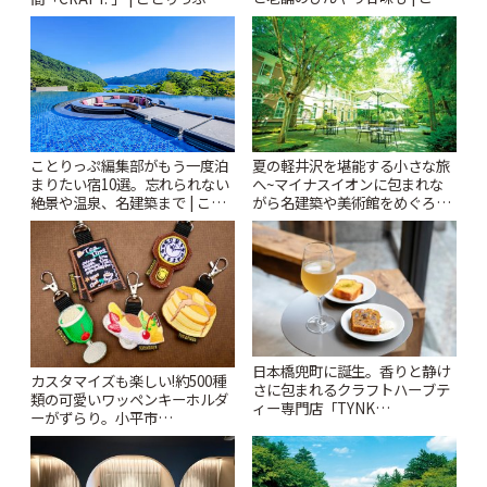
りっぷ
ことりっぷ編集部がもう一度泊
夏の軽井沢を堪能する小さな旅
まりたい宿10選。忘れられない
へ~マイナスイオンに包まれな
絶景や温泉、名建築まで | こと
がら名建築や美術館をめぐろう
りっぷ
~ | ことりっぷ
日本橋兜町に誕生。香りと静け
カスタマイズも楽しい!約500種
さに包まれるクラフトハーブテ
類の可愛いワッペンキーホルダ
ィー専門店「TYNK
ーがずらり。小平市
Kabutocho」 | ことりっぷ
「Kimamaya T&K」 | ことりっ
ぷ