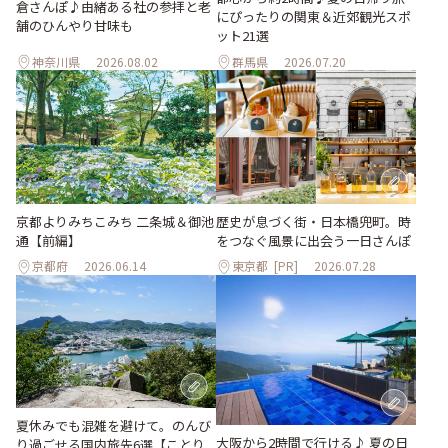
倉さんぽ♪由緒ある社の参拝と老
にぴったりの関東＆近郊観光スポ
舗のひんやり甘味も
ット21選
神奈川県
2026.08.02
群馬県
2026.07.20
京都よりみちこみち 二条城＆御池
歴史が息づく街・日本橋兜町。時
通【前編】
をつなぐ風景に出会う一日さんぽ
京都府
2026.06.14
東京都
[PR]
2026.07.28
夏休みでも混雑を避けて。のんび
大阪から2時間で行ける♪ 夏の日
り過ごせる国内旅先6選【ことり