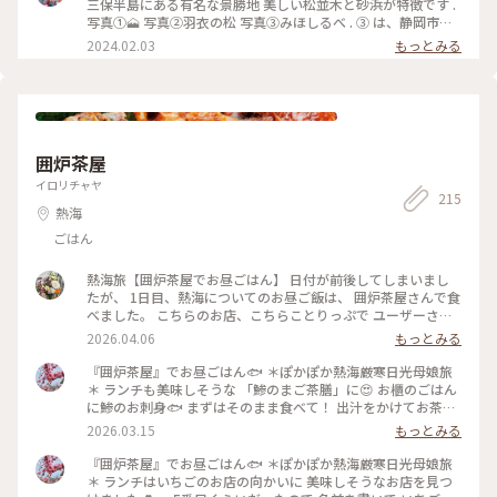
保羽衣薪能が開催されるそうです。 海岸には羽車神社がありた
三保半島にある有名な景勝地 美しい松並木と砂浜が特徴です .
した⛩️✨ 幼い頃に父の仕事の都合で 静岡に住んでいた時に こ
写真①🗻 写真②羽衣の松 写真③みほしるべ . ③ は、静岡市三
の美保の松原に来た記憶があって、 あの頃と変わらない 波打
保松原文化創造センター みほしるべには足湯もあり👀❗️（週末
2024.02.03
もっとみる
ち際から見る富士山が とても見事で、美しくて感動しました
限定） ショップには富士山グッズなどもあり 色々欲しくなっ
🥹✨ 富士山って、いつ見てもその大きさ、 美しさに驚きます
てしまった🙈✨ . #冬の旅 #私のことりっぷ旅 #静岡 #景勝地 #
(๑˃̵ᴗ˂̵)︎︎𓂃⟡.· #三保の松原 #三保松原 #羽車神社 #富士山 #世界
富士山
文化遺産 #ベストトリップ2024 #ご利益めぐり #静岡
囲炉茶屋
イロリチャヤ
215
熱海
ごはん
熱海旅【囲炉茶屋でお昼ごはん】 日付が前後してしまいまし
たが、 1日目、熱海についてのお昼ご飯は、 囲炉茶屋さんで食
べました。 こちらのお店、こちらことりっぷで ユーザーさん
の投稿をみて、 そしたら、主人もネットで他の方から おスス
2026.04.06
もっとみる
メされたと！ そんな事あるんですね。 お店、運良くそんな待
たずに入れました。 老若男女たくさん賑わってました。 やは
『囲炉茶屋』でお昼ごはん🐟 ＊ぽかぽか熱海厳寒日光母娘旅
り干物を食べなきゃ！って 私は金目鯛の干物&鯵のたたき食べ
＊ ランチも美味しそうな 「鯵のまご茶膳」に😍 お櫃のごはん
ました。 美味しかったです。 主人は、3種の干物セット&あら
に鯵のお刺身🐟 まずはそのまま食べて！ 出汁をかけてお茶漬
汁、 子供達は、大海老天丼、まぐろ丼思い思いのもの 食べま
け 最後は鯵の干物をのせて ３度美味しいまご茶膳😋 新鮮な鯵
2026.03.15
もっとみる
した。 主人はあら汁おいしかったそうです。 #2026春旅行 #熱
だから とにかく美味しい💕 娘は鯵の「まご茶漬け」を ＊ まご
海 #お昼こわはん #囲炉茶屋
はどれですか？と聞くと まごまごせずに食べる漁師飯のこと
『囲炉茶屋』でお昼ごはん🐟 ＊ぽかぽか熱海厳寒日光母娘旅
だそうです🐟🎣😆 大満足のお昼ごはんでした 窓から熱海の海
＊ ランチはいちごのお店の向かいに 美味しそうなお店を見つ
が見えたので 腹ごなしにビーチまでお散歩へ👟 ・ ・ #ちいさ