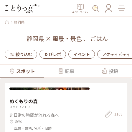
ガイド・マガジン
静岡県
静岡県
×
風景・景色
、
ごはん
絞り込む
たびレポ
イベント
アクティビティ
スポット
記事
投稿
ぬくもりの森
ヌクモリノモリ
1168
非日常の時間が流れる森へ
浜松
風景・景色, 名所・旧跡