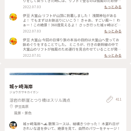
りをして戻ってきた時には、リフトで登るのは強風のため停止
となり、お鉢めぐりもできなくなってしまっていました。 帰
2022.07.03
もっとみる
りのリフトを並んで待っている間に、さっきまで雲の中にいた
富士山を見ることができました。 強風に立ち向かいながら、
伊豆 大室山 リフトが山頂に到着しました！ 浅間神社がある
仁王立ちになって富士山の姿をずっと見ていました。 #Myこと
よ！ でもまずはお鉢巡りにいこう！ きゃあ、すごい風〜！ わ
りっぷ #アートみたいな景色 #涼を感じる #お鉢の真ん中は #
ぁー！この絶景！360度見えるよ！ さっき行った城ヶ崎はど
アーチェリー場 #山焼きも #迫力ありそう
こ？ 伊豆大島もくっきり見えるよ！ 早くあの頂上まで歩いて
2022.07.03
もっとみる
行こう！ アゲハチョウが飛んでるよ〜。 っと忙しい当時の実
況です💦 #Myことりっぷ #アートみたいな景色 #涼を感じる #
伊豆 大室山 今回の日帰り旅の本当の目的は大室山へ登ってお
ダンボールで #滑ったら #楽しそう
鉢めぐりをすることでした。 ところが、行きの新幹線の中で
大室山のリフトが強風のため運行を見合わせていることが発
覚！ 新幹線の窓からの富士山も二重の笠雲だったので「これ
2022.07.01
もっとみる
はだめだ💦」と半ばあきらめムードとなりました。 「仕方な
い、今日は城ヶ崎海岸のあとはゆっくり熱海を散策して帰ろ
う」と計画変更をしていたのでした。 強風が止まない中、ピ
クニカルロードを歩いている時に「もしかして」とふとホーム
ページをチェックすると、なんとリフトが運転再開されている
ではありませんか👍 「これは絶対いかなくちゃ！」と歩く速
城ヶ崎海岸
さが倍となり、奇跡的に運行本数が１時間に１本しかないバス
に乗車することができました。 そして念願の大室山へ到着。
ジョウガサキカイガン
いよいよリフトで登っていきます！ 高まる期待、ワクワク
411
溶岩の断崖とつり橋はスリル満点
感！ カメラロボット君、記念写真、いい顔で撮ってください
ね📷 #Myことりっぷ #アートみたいな景色 #お鉢巡りができる
伊豆高原
か #わかりませんと #急いでリフトさん
風景・景色
城ヶ崎海岸へ🌊 散策コースは、結構きつかった！ 木漏れ日が
きれいな道を歩いて、絶景を見て、自然のパワーをチャージ！