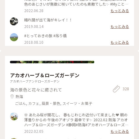
色のあじさいが無数に咲いていたのも素敵でした✨ #Myことり
っぷ #アートみたいな景色 #高さ23メートル #長さ48メートル
2022.06.28
もっとみる
#けっこう揺れます
晴れ間が出て海がキレイ！！
2019.08.14
もっとみる
#とっておきの旅 #吊り橋
2018.08.10
もっとみる
アカオハーブ＆ローズガーデン
アカオハーブアンドローズガーデン
328
海の景色と花々に癒されて
熱海
ごはん, カフェ, 風景・景色, スイーツ・お菓子
🌸 あたみ桜が開花し、 春もじわじわ近付いて来ました❤ 朝の
薄曇りからの 午後のアオゾラ 最幸です✨ 2022.02 熱海 アカオ
ハーブ＆ローズガーデン #静岡#熱海#アカオハーブ＆ローズガ
ーデン#あたみ桜#海#空#絶景
2022.02.05
もっとみる