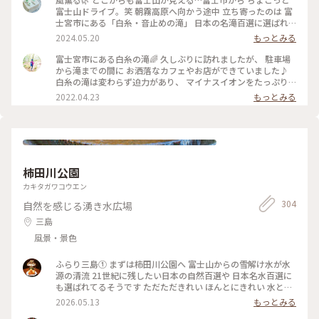
富士山ドライブ。笑 朝霧高原へ向かう途中 立ち寄ったのは 富
士宮市にある「白糸・音止めの滝」 日本の名滝百選に選ばれ
国の名勝・天然記念物に指定の「白糸の滝」。 そのほとんど
2024.05.20
もっとみる
が富士山の湧水で 高さ20メートル、幅150メートルの 湾曲し
た絶壁から流れ落ちる姿は… 白糸のような 女性的な美しさと
富士宮市にある白糸の滝🌈 久しぶりに訪れましたが、 駐車場
優しい景観。 初夏の陽気の日… ひんやりと マイナスイオンた
から滝までの間に お洒落なカフェやお店ができていました♪
っぷりの 心も体もリフレッシュのひとときに。 #風薫る#富士
白糸の滝は変わらず迫力があり、 マイナスイオンをたっぷり
宮市#白糸の滝#音止めの滝#富士山の湧水#美しい滝#音止めの
浴びることができました(⁎˃ᴗ˂⁎) 汗ばむ季節には最高ですね！
2022.04.23
もっとみる
滝（4枚目）#マイナスイオン#富士山日和#ドライブ日和#美し
なかなか出かけられなかったからこそ、 この景色も当たり前
い日本の景色
じゃない🙏 一つひとつのことりっぷが より大切なものに感じ
ました🕊 #白糸の滝#富士山#ヒーリング旅 #マイナスイオン#
自然#絶景#春風さんぽ
柿田川公園
カキタガワコウエン
304
自然を感じる湧き水広場
三島
風景・景色
ふらり三島① まずは柿田川公園へ 富士山からの雪解け水が水
源の清流 21世紀に残したい日本の自然百選や 日本名水百選に
も選ばれてるそうです ただただきれい ほんとにきれい 水と新
緑と一体したかのような いい光景でした #柿田川公園 #静岡 #
2026.05.13
もっとみる
三島