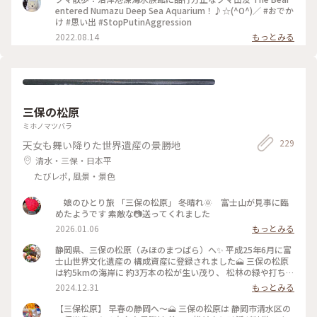
標本や映像などで 「生きる化石」と言われる シーラカンスの
entered Numazu Deep Sea Aquarium！♪☆(^O^)／ #おでか
謎に 触れることができます☆ ※ 夏休みの水族館は お子様たち
け #思い出 #StopPutinAggression
を中心にご家族連れで にぎわっていました^ ^ 深海の世界は 普
2022.08.14
もっとみる
通の水族館より薄暗く ミステリアスな雰囲気☆ めずらしい深
海生物との出会いに ワクワクでした〜☆ ※ 水族館の隣には
VR深海アドベンチャー ディープクルーズ 沼津港深海水族館の
当日チケット提示で100円割引☆ 友達とドキドキ初めてのVR
体験☆ 楽しい深海世界のVR空間でした〜☆ おもしろかったで
す〜(o^^o) #カメラ旅 #私のことりっぷ旅 #水族館 #深海魚 #
三保の松原
シーラカンス #VR #沼津港 #沼津市 #静岡県
ミホノマツバラ
229
天女も舞い降りた世界遺産の景勝地
清水・三保・日本平
たびレポ, 風景・景色
娘のひとり旅 「三保の松原」 冬晴れ🌞 富士山が見事に臨
めたようです 素敵な📷送ってくれました
2026.01.06
もっとみる
静岡県、三保の松原（みほのまつばら）へ✨ 平成25年6月に富
士山世界文化遺産の 構成資産に登録されました🗻 三保の松原
は約5kmの海岸に 約3万本の松が生い茂り、 松林の緑や打ち寄
せる白波、 海の青さと富士山の風景は 歌川広重の浮世絵や
2024.12.31
もっとみる
数々の絵画・和歌に なっています✨ 三保の松原の一角には、
天女伝説で知られる羽衣の松があり、 毎年10月には松前で 三
【三保松原】 早春の静岡へ〜🗻 三保の松原は 静岡市清水区の