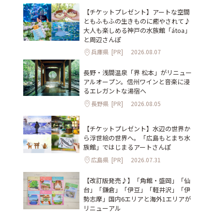
【チケットプレゼント】アートな空間
ともふもふの生きものに癒やされて♪
大人も楽しめる神戸の水族館「átoa」
と周辺さんぽ
兵庫県
[PR]
2026.08.07
長野・浅間温泉「界 松本」がリニュー
アルオープン。信州ワインと音楽に浸
るエレガントな湯宿へ
長野県
[PR]
2026.08.05
【チケットプレゼント】水辺の世界か
ら浮世絵の世界へ。「広島もとまち水
族館」ではじまるアートさんぽ
広島県
[PR]
2026.07.31
【改訂版発売♪】「角館・盛岡」「仙
台」「鎌倉」「伊豆」「軽井沢」「伊
勢志摩」国内6エリアと海外1エリアが
リニューアル