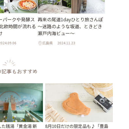
ーパークや発酵ス
再来の尾道1dayひとり旅さんぽ
 北欧時間が流れる
～迷路のような坂道、ときどき
け
瀬戸内海ビュー～
2024.09.06
広島県
2024.11.23
の記事もおすすめ
た銭湯「黄金湯 新
8月10日だけの限定品も♪「豊島