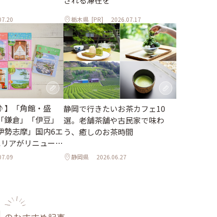
される滞在を
07.20
栃木県
[PR]
2026.07.17
♪】「角館・盛
静岡で行きたいお茶カフェ10
「鎌倉」「伊豆」
選。老舗茶舗や古民家で味わ
伊勢志摩」国内6エ
う、癒しのお茶時間
エリアがリニューア
07.09
静岡県
2026.06.27