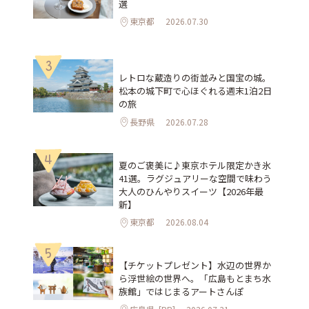
選
東京都
2026.07.30
3
レトロな蔵造りの街並みと国宝の城。
松本の城下町で心ほぐれる週末1泊2日
の旅
長野県
2026.07.28
4
夏のご褒美に♪東京ホテル限定かき氷
41選。ラグジュアリーな空間で味わう
大人のひんやりスイーツ【2026年最
新】
東京都
2026.08.04
5
【チケットプレゼント】水辺の世界か
ら浮世絵の世界へ。「広島もとまち水
族館」ではじまるアートさんぽ