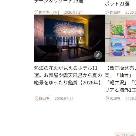
テージ＆リゾート15選
ポット21選
栃木県
[PR]
2026.07.24
群馬県
2026.
熱海の花火が見えるホテル11
【改訂版発売
選。お部屋や露天風呂から夏の
岡」「仙台」
絶景をゆったり鑑賞【2026年】
「軽井沢」「
リアと海外1
ル
静岡県
2026.07.12
宮城県
2026.
たびレポ