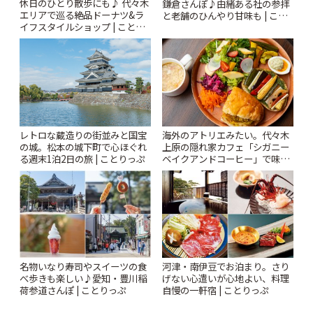
休日のひとり散歩にも♪ 代々木
鎌倉さんぽ♪由緒ある社の参拝
エリアで巡る絶品ドーナツ&ラ
と老舗のひんやり甘味も | こと
イフスタイルショップ | ことり
りっぷ
っぷ
レトロな蔵造りの街並みと国宝
海外のアトリエみたい。代々木
の城。松本の城下町で心ほぐれ
上原の隠れ家カフェ「シガニー
る週末1泊2日の旅 | ことりっぷ
ベイクアンドコーヒー」で味わ
う絶品ランチ | ことりっぷ
名物いなり寿司やスイーツの食
河津・南伊豆でお泊まり。さり
べ歩きも楽しい♪愛知・豊川稲
げない心遣いが心地よい、料理
荷参道さんぽ | ことりっぷ
自慢の一軒宿 | ことりっぷ