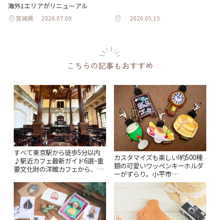
海外1エリアがリニューアル
宮城県
2026.07.09
2026.05.15
こちらの記事もおすすめ
すべて東京駅から徒歩5分以内
カスタマイズも楽しい!約500種
♪駅近カフェ最新ガイド6選~重
類の可愛いワッペンキーホルダ
要文化財の洋館カフェから、改
ーがずらり。小平市
札すぐのレトロ喫茶まで~ | こと
「Kimamaya T&K」 | ことりっ
りっぷ
ぷ