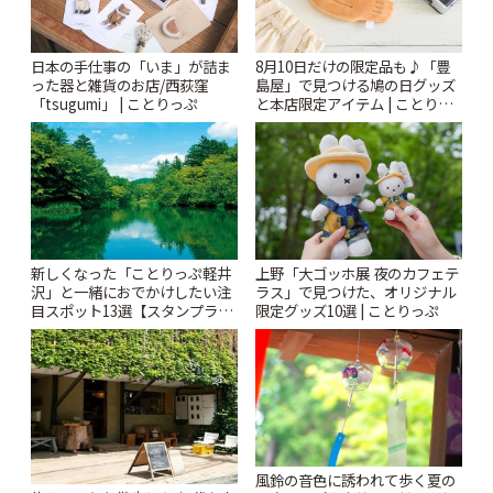
日本の手仕事の「いま」が詰ま
8月10日だけの限定品も♪「豊
った器と雑貨のお店/西荻窪
島屋」で見つける鳩の日グッズ
「tsugumi」 | ことりっぷ
と本店限定アイテム | ことりっ
ぷ
新しくなった「ことりっぷ軽井
上野「大ゴッホ展 夜のカフェテ
沢」と一緒におでかけしたい注
ラス」で見つけた、オリジナル
目スポット13選【スタンプラリ
限定グッズ10選 | ことりっぷ
ー開催中】 | ことりっぷ
風鈴の音色に誘われて歩く夏の