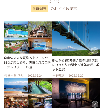
のおすすめ記事
静岡県
自由気ままな夏旅へ♪プールや
都心から約2時間♪夏の日帰り旅
BBQが楽しめる、爽快な森のコテ
にぴったりの関東＆近郊観光スポ
ージ＆リゾート15選
ット21選
栃木県
[PR]
2026.07.24
群馬県
2026.07.20