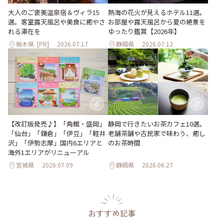
大人のご褒美温泉宿＆ヴィラ15
熱海の花火が見えるホテル11選。
選。客室露天風呂や美食に癒やさ
お部屋や露天風呂から夏の絶景を
れる滞在を
ゆったり鑑賞【2026年】
栃木県
[PR]
2026.07.17
静岡県
2026.07.12
【改訂版発売♪】「角館・盛岡」
静岡で行きたいお茶カフェ10選。
「仙台」「鎌倉」「伊豆」「軽井
老舗茶舗や古民家で味わう、癒し
沢」「伊勢志摩」国内6エリアと
のお茶時間
海外1エリアがリニューアル
宮城県
2026.07.09
静岡県
2026.06.27
おすすめ記事