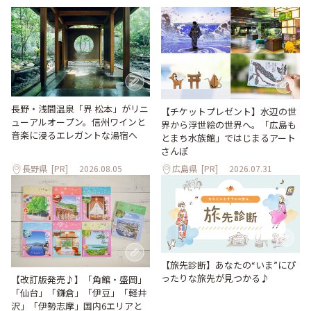
長野・浅間温泉「界 松本」がリニ
【チケットプレゼント】水辺の世
ューアルオープン。信州ワインと
界から浮世絵の世界へ。「広島も
音楽に浸るエレガントな湯宿へ
とまち水族館」ではじまるアート
さんぽ
長野県
[PR]
2026.08.05
広島県
[PR]
2026.07.31
【旅先診断】あなたの“いま”にぴ
ったりな旅先が見つかる♪
【改訂版発売♪】「角館・盛岡」
「仙台」「鎌倉」「伊豆」「軽井
沢」「伊勢志摩」国内6エリアと