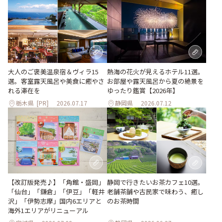
大人のご褒美温泉宿＆ヴィラ15
熱海の花火が見えるホテル11選。
選。客室露天風呂や美食に癒やさ
お部屋や露天風呂から夏の絶景を
れる滞在を
ゆったり鑑賞【2026年】
栃木県
[PR]
2026.07.17
静岡県
2026.07.12
【改訂版発売♪】「角館・盛岡」
静岡で行きたいお茶カフェ10選。
「仙台」「鎌倉」「伊豆」「軽井
老舗茶舗や古民家で味わう、癒し
沢」「伊勢志摩」国内6エリアと
のお茶時間
海外1エリアがリニューアル