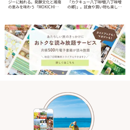
ジーに触れる。発酵文化と湘南
「カクキュー八丁味噌(八丁味噌
の恵みを味わう「MOKICHI
の郷)」。試食や買い物も楽しみ
KAMAKURA」 | ことりっぷ
♪ | ことりっぷ