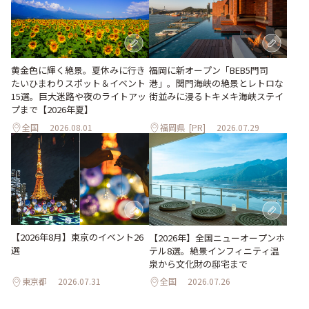
黄金色に輝く絶景。夏休みに行き
福岡に新オープン「BEB5門司
たいひまわりスポット＆イベント
港」。関門海峡の絶景とレトロな
15選。巨大迷路や夜のライトアッ
街並みに浸るトキメキ海峡ステイ
プまで【2026年夏】
全国
2026.08.01
福岡県
[PR]
2026.07.29
【2026年8月】東京のイベント26
【2026年】全国ニューオープンホ
選
テル8選。絶景インフィニティ温
泉から文化財の邸宅まで
東京都
2026.07.31
全国
2026.07.26