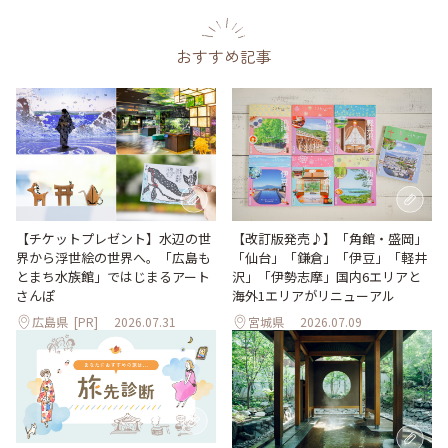
おすすめ記事
【改訂版発売♪】「角館・盛岡」
【チケットプレゼント】水辺の世
「仙台」「鎌倉」「伊豆」「軽井
界から浮世絵の世界へ。「広島も
沢」「伊勢志摩」国内6エリアと
とまち水族館」ではじまるアート
海外1エリアがリニューアル
さんぽ
広島県
[PR]
2026.07.31
宮城県
2026.07.09