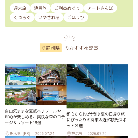
週末旅
絶景旅
ご利益めぐり
アートさんぽ
くつろぐ
いやされる
ごほうび
のおすすめ記事
静岡県
自由気ままな夏旅へ♪プールや
都心から約2時間♪夏の日帰り旅
BBQが楽しめる、爽快な森のコテ
にぴったりの関東＆近郊観光スポ
ージ＆リゾート15選
ット21選
栃木県
[PR]
2026.07.24
群馬県
2026.07.20