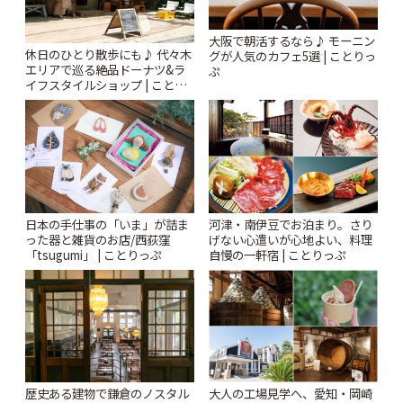
大阪で朝活するなら♪ モーニン
休日のひとり散歩にも♪ 代々木
グが人気のカフェ5選 | ことりっ
エリアで巡る絶品ドーナツ&ラ
ぷ
イフスタイルショップ | ことり
っぷ
日本の手仕事の「いま」が詰ま
河津・南伊豆でお泊まり。さり
った器と雑貨のお店/西荻窪
げない心遣いが心地よい、料理
「tsugumi」 | ことりっぷ
自慢の一軒宿 | ことりっぷ
歴史ある建物で鎌倉のノスタル
大人の工場見学へ、愛知・岡崎