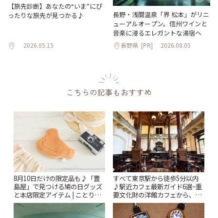
【旅先診断】あなたの“いま”にぴ
長野・浅間温泉「界 松本」がリニ
ったりな旅先が見つかる♪
ューアルオープン。信州ワインと
音楽に浸るエレガントな湯宿へ
2026.05.15
長野県
[PR]
2026.08.05
こちらの記事もおすすめ
8月10日だけの限定品も♪「豊
すべて東京駅から徒歩5分以内
島屋」で見つける鳩の日グッズ
♪駅近カフェ最新ガイド6選~重
と本店限定アイテム | ことりっ
要文化財の洋館カフェから、改
ぷ
札すぐのレトロ喫茶まで~ | こと
りっぷ