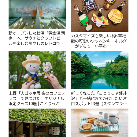
新オープンした銭湯「黄金湯 新
カスタマイズも楽しい!約500種
宿」へ。サウナとクラフトビー
類の可愛いワッペンキーホルダ
ルを楽しむ癒やしのレトロ空間
ーがずらり。小平市
| ことりっぷ
「Kimamaya T&K」 | ことりっ
ぷ
上野「大ゴッホ展 夜のカフェテ
新しくなった「ことりっぷ軽井
ラス」で見つけた、オリジナル
沢」と一緒におでかけしたい注
限定グッズ10選 | ことりっぷ
目スポット13選【スタンプラリ
ー開催中】 | ことりっぷ