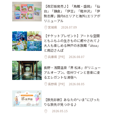
【改訂版発売♪】「角館・盛岡」「仙
台」「鎌倉」「伊豆」「軽井沢」「伊
勢志摩」国内6エリアと海外1エリアが
リニューアル
宮城県
2026.07.09
【チケットプレゼント】アートな空間
ともふもふの生きものに癒やされて♪
大人も楽しめる神戸の水族館「átoa」
と周辺さんぽ
兵庫県
[PR]
2026.08.07
長野・浅間温泉「界 松本」がリニュー
アルオープン。信州ワインと音楽に浸
るエレガントな湯宿へ
長野県
[PR]
2026.08.05
【旅先診断】あなたの“いま”にぴった
りな旅先が見つかる♪
2026.05.15