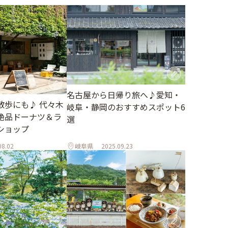
名古屋から日帰り旅へ♪愛知・
散歩にも♪ 代々木
岐阜・静岡のおすすめスポット6
絶品ドーナツ＆ラ
選
ショップ
08.02
岐阜県
2025.09.23