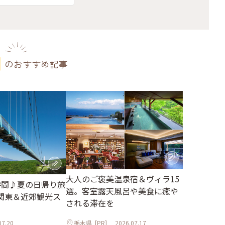
のおすすめ記事
大人のご褒美温泉宿＆ヴィラ15
時間♪夏の日帰り旅
選。客室露天風呂や美食に癒や
関東＆近郊観光ス
される滞在を
07.20
栃木県
[PR]
2026.07.17