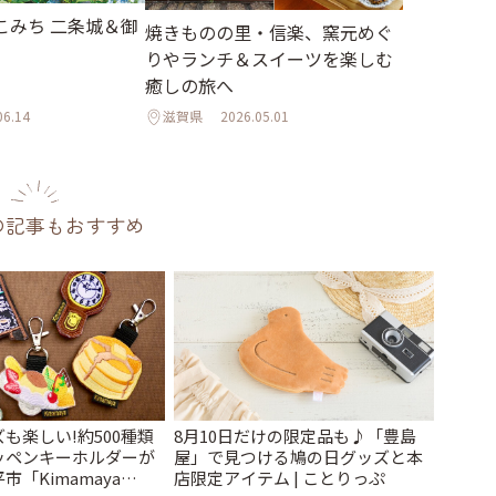
こみち 二条城＆御
焼きものの里・信楽、窯元めぐ
りやランチ＆スイーツを楽しむ
癒しの旅へ
06.14
滋賀県
2026.05.01
の記事もおすすめ
も楽しい!約500種類
8月10日だけの限定品も♪「豊島
ッペンキーホルダーが
屋」で見つける鳩の日グッズと本
「Kimamaya
店限定アイテム | ことりっぷ