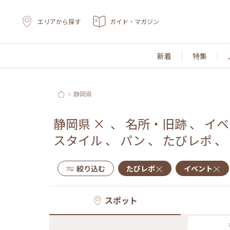
エリアから探す
ガイド・マガジン
新着
特集
静岡県
静岡県
×
、
名所・旧跡
、
イベ
スタイル
、
パン
、
たびレポ
、
絞り込む
たびレポ
イベント
スポット