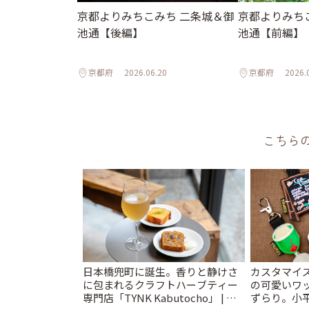
京都よりみちこみち 二条城＆御
京都よりみち
池通【後編】
池通【前編】
京都府
2026.06.20
京都府
2026.
こちら
日本橋兜町に誕生。香りと静けさ
カスタマイズ
に包まれるクラフトハーブティー
の可愛いワ
専門店「TYNK Kabutocho」 | こ
ずらり。小平市