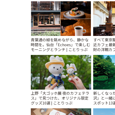
とりっぷ
T&K」 | 
青葉通の緑を眺めながら、静かな
すべて東京
時間を。仙台「Echoes」で楽しむ
近カフェ最新
モーニングとランチ | ことりっぷ
財の洋館カ
レトロ喫茶ま
上野「大ゴッホ展 夜のカフェテラ
新しくなっ
ス」で見つけた、オリジナル限定
沢」と一緒
グッズ10選 | ことりっぷ
スポット13
催中】 | こ