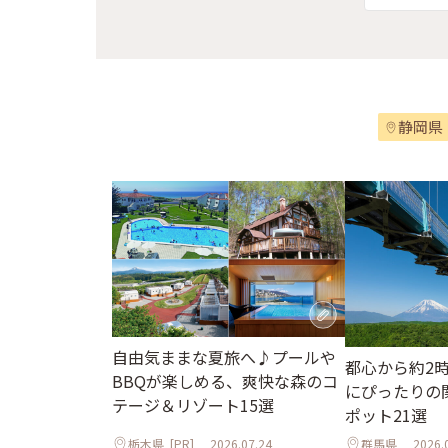
静岡県
自由気ままな夏旅へ♪プールや
都心から約2
BBQが楽しめる、爽快な森のコ
にぴったりの
テージ＆リゾート15選
ポット21選
栃木県
[PR]
2026.07.24
群馬県
2026.