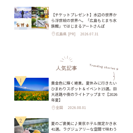
【チケットプレゼント】水辺の世界か
ら浮世絵の世界へ。「広島もとまち水
族館」ではじまるアートさんぽ
広島県
[PR]
2026.07.31
人気記事
1
黄金色に輝く絶景。夏休みに行きたい
ひまわりスポット＆イベント15選。巨
大迷路や夜のライトアップまで【2026
年夏】
全国
2026.08.01
2
夏のご褒美に♪東京ホテル限定かき氷
41選。ラグジュアリーな空間で味わう