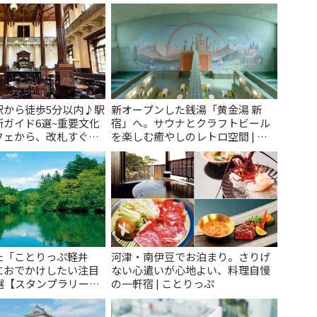
ことりっぷ
駅から徒歩5分以内♪駅
新オープンした銭湯「黄金湯 新
ガイド6選~重要文化
宿」へ。サウナとクラフトビール
フェから、改札すぐの
を楽しむ癒やしのレトロ空間 | こ
で~ | ことりっぷ
とりっぷ
た「ことりっぷ軽井
河津・南伊豆でお泊まり。さりげ
におでかけしたい注目
ない心遣いが心地よい、料理自慢
選【スタンプラリー開
の一軒宿 | ことりっぷ
とりっぷ