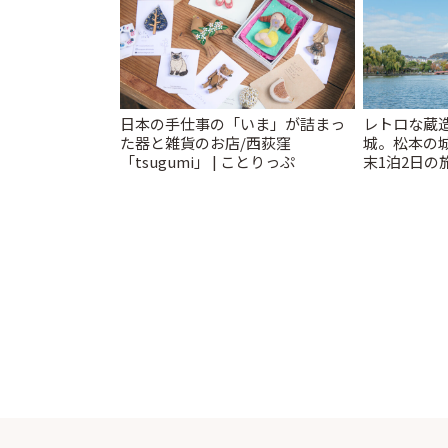
日本の手仕事の「いま」が詰まっ
レトロな蔵
た器と雑貨のお店/西荻窪
城。松本の
「tsugumi」 | ことりっぷ
末1泊2日の旅