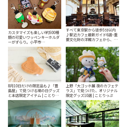
すべて東京駅から徒歩5分以内
カスタマイズも楽しい!約500種
♪駅近カフェ最新ガイド6選~重
類の可愛いワッペンキーホルダ
要文化財の洋館カフェから、改
ーがずらり。小平市
札すぐのレトロ喫茶まで~ | こと
「Kimamaya T&K」 | ことりっ
りっぷ
ぷ
8月10日だけの限定品も♪「豊
上野「大ゴッホ展 夜のカフェテ
島屋」で見つける鳩の日グッズ
ラス」で見つけた、オリジナル
と本店限定アイテム | ことりっ
限定グッズ10選 | ことりっぷ
ぷ