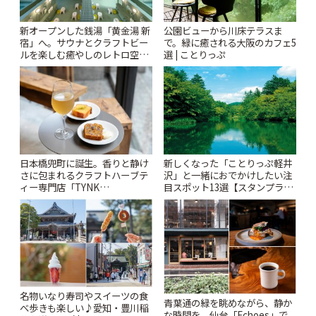
新オープンした銭湯「黄金湯 新
公園ビューから川床テラスま
宿」へ。サウナとクラフトビー
で。緑に癒される大阪のカフェ5
ルを楽しむ癒やしのレトロ空間
選 | ことりっぷ
| ことりっぷ
日本橋兜町に誕生。香りと静け
新しくなった「ことりっぷ軽井
さに包まれるクラフトハーブテ
沢」と一緒におでかけしたい注
ィー専門店「TYNK
目スポット13選【スタンプラリ
Kabutocho」 | ことりっぷ
ー開催中】 | ことりっぷ
名物いなり寿司やスイーツの食
青葉通の緑を眺めながら、静か
べ歩きも楽しい♪愛知・豊川稲
な時間を。仙台「Echoes」で