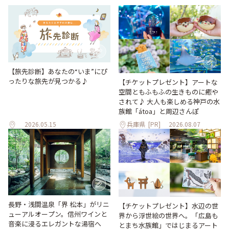
【旅先診断】あなたの“いま”にぴ
ったりな旅先が見つかる♪
【チケットプレゼント】アートな
空間ともふもふの生きものに癒や
されて♪ 大人も楽しめる神戸の水
族館「átoa」と周辺さんぽ
2026.05.15
兵庫県
[PR]
2026.08.07
長野・浅間温泉「界 松本」がリニ
【チケットプレゼント】水辺の世
ューアルオープン。信州ワインと
界から浮世絵の世界へ。「広島も
音楽に浸るエレガントな湯宿へ
とまち水族館」ではじまるアート