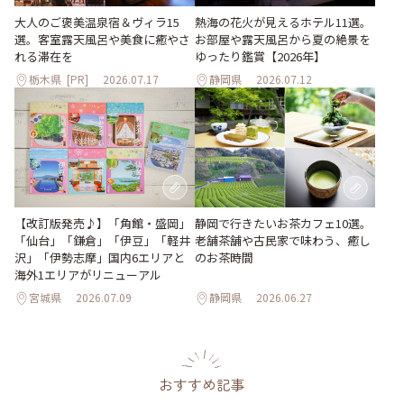
大人のご褒美温泉宿＆ヴィラ15
熱海の花火が見えるホテル11選。
選。客室露天風呂や美食に癒やさ
お部屋や露天風呂から夏の絶景を
れる滞在を
ゆったり鑑賞【2026年】
栃木県
[PR]
2026.07.17
静岡県
2026.07.12
【改訂版発売♪】「角館・盛岡」
静岡で行きたいお茶カフェ10選。
「仙台」「鎌倉」「伊豆」「軽井
老舗茶舗や古民家で味わう、癒し
沢」「伊勢志摩」国内6エリアと
のお茶時間
海外1エリアがリニューアル
宮城県
2026.07.09
静岡県
2026.06.27
おすすめ記事