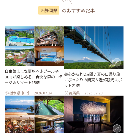
のおすすめ記事
静岡県
自由気ままな夏旅へ♪プールや
都心から約2時間♪夏の日帰り旅
BBQが楽しめる、爽快な森のコテ
にぴったりの関東＆近郊観光スポ
ージ＆リゾート15選
ット21選
栃木県
[PR]
2026.07.24
群馬県
2026.07.20