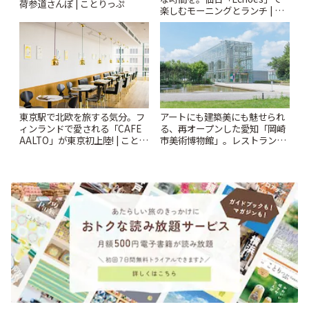
荷参道さんぽ | ことりっぷ
楽しむモーニングとランチ | こ
とりっぷ
東京駅で北欧を旅する気分。フ
アートにも建築美にも魅せられ
ィンランドで愛される「CAFE
る、再オープンした愛知「岡崎
AALTO」が東京初上陸! | ことり
市美術博物館」。レストランや
っぷ
ショップも充実 | ことりっぷ