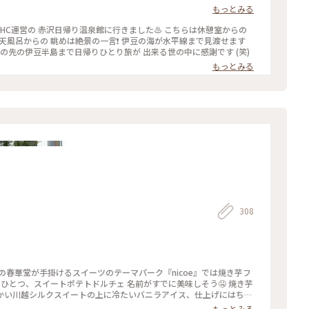
もっとみる
HC運営の 赤沢日帰り温泉館に行きました♨️ こちらは休憩室からの
露天風呂からの 眺めは絶景の一言❗️ 伊豆の海が水平線まで見渡せます
その先の伊豆半島まで日帰りひとり旅が 出来る世の中に感謝です (笑)
もっとみる
308
の春華堂が手掛けるスイーツのテーマパーク『nicoe』では焼き芋フ
かい川越シルクスイートの上に冷たいバニラアイス、仕上げにはちみ
いただきました😋 こちらは店内
もっとみる