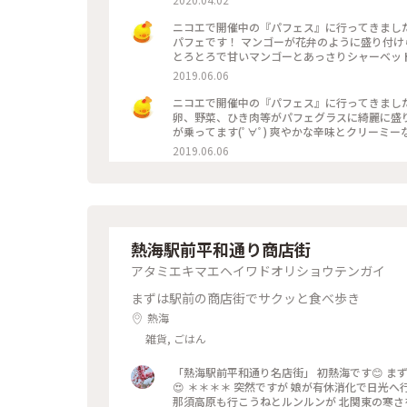
イートインで食べられるものですがそれ以外に
できる焼きいモンブランやいもあわ団子、時間で
ニコエで開催中の『パフェス』に行ってきました！！ 2つ目はマンゴーパフェ✨ 宮崎県産マンゴーを
ンナップはありましたよ～☝️ 焼き芋フェス2020は4/5日曜日まで❗ ※コロナ問題で中々出掛けるのも大変な時期です
パフェです！ マンゴーが花弁のように盛り付け
が、入り口ではアルコールのスプレーなどが置
とろとろで甘いマンゴーとあっさりシャーベットがとてもバランス良い
きたり、外のテラス席を使ったり私はしてきま
パフェ
2019.06.06
で考え自分で出来る予防でいいかと思っています もちろん
き芋#お芋#春華堂#浜松#ことりっぷ静岡
ニコエで開催中の『パフェス』に行ってきました！！ 悩みに悩んで選んだ1つ目は『寿司パフェ』！
卵、野菜、ひき肉等がパフェグラスに綺麗に盛
が乗ってます(ﾟ∀ﾟ) 爽やかな辛味とクリー
2019.06.06
熱海駅前平和通り商店街
アタミエキマエヘイワドオリショウテンガイ
まずは駅前の商店街でサクッと食べ歩き
熱海
雑貨, ごはん
「熱海駅前平和通り名店街」 初熱海です😊 ま
😍 ＊＊＊＊ 突然ですが 娘が有休消化で日光へ
那須高原も行こうねとルンルンが 北関東の寒さを知