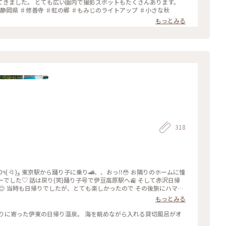
トもたくさんあります。
ススメですよ♪ ♯私のカメラ越しの世界観 ♯静岡県 ♯修善寺 ♯虹の郷 ♯もみじのライトアップ ♯小さな秋
もっとみる
318
に憧
でした♡ 話は戻り(笑)踊り子号で伊豆高原駅へ🚉 そして赤沢日帰
😊 当時も日帰りでしたが、とても楽しかったので その後旅にハマっ
キラキラの海を 眺めながら思い出に浸っていました😌♨️ お風呂はも
もっとみる
🌊🛥️ ここの温泉はお湯👍眺め👍清潔感👍駅から 送迎バスあり🚌
ップ2024 #赤沢日帰り温泉館#DHC#赤沢温泉 #伊豆高原駅#特急踊
りに寄った伊東の日帰り温泉。 海を眺めながら入れる貸切風呂がオ
ンフィニティ風呂 #露天風呂#絶景#サンライズ瀬戸出雲#東京駅 #こ