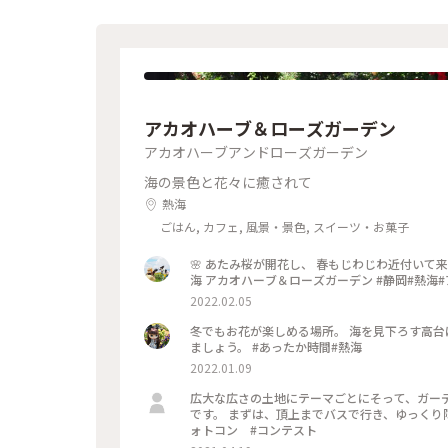
アカオハーブ＆ローズガーデン
アカオハーブアンドローズガーデン
海の景色と花々に癒されて
熱海
ごはん, カフェ, 風景・景色, スイーツ・お菓子
🌸 あたみ桜が開花し、 春もじわじわ近付いて来ました❤ 朝の薄曇りからの 午後のアオゾラ 最幸です✨ 2022.02 熱
海 アカオハーブ＆
2022.02.05
冬でもお花が楽しめる場所。 海を見下ろす高台
ましょう。 #あったか時間#熱海
2022.01.09
広大な広さの土地にテーマごとにそって、ガー
です。 まずは、頂上までバスで行き、ゆっくり降りてくるのがおすすめで
ォトコン #コンテスト