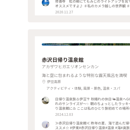
修善寺 虹の郷にてもみじのライトアップを見てきました。 とても広い園内で撮影スポッ
オ
2020.11.27
赤沢日帰り温泉館
アカザワヒガエリオンセンカン
海と空に包まれるような特別な露天風呂を満喫
伊豆高原
アクティビティ・体験, 風景・景色, 温泉・スパ
日帰り温泉旅♨️伊豆🌴 秋晴れの休日🌤️温泉へGO٩( ᐛ )و 東京駅から踊り子に乗り🚄、、おっ‼️😳 お隣りのホーム
れのサンライズが〜✨ 朝のちょっとしたラッキー
り温泉館に♨️ ここは私のひとり旅初めての場所
てしまいました😂 絶景のインフィニティ露天で
2024.12.03
ちろん📷✖️なので、写真はロビー からの相模湾です
でなかなか良いですょ💯 #秋の彩り #ベストトリ
≫赤沢日帰り温泉館≪ 昨年の夏、海で遊んだ帰
り子#シャトルバス #食事処#ランチ#駿河湾#イ
ススメ☆ #伊東#赤沢日帰り温泉#温泉 #海#奥旅