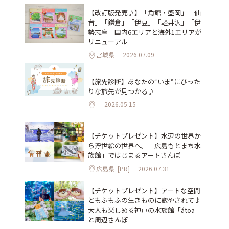
【改訂版発売♪】「角館・盛岡」「仙
台」「鎌倉」「伊豆」「軽井沢」「伊
勢志摩」国内6エリアと海外1エリアが
リニューアル
宮城県
2026.07.09
【旅先診断】あなたの“いま”にぴった
りな旅先が見つかる♪
2026.05.15
【チケットプレゼント】水辺の世界か
ら浮世絵の世界へ。「広島もとまち水
族館」ではじまるアートさんぽ
広島県
[PR]
2026.07.31
【チケットプレゼント】アートな空間
ともふもふの生きものに癒やされて♪
大人も楽しめる神戸の水族館「átoa」
と周辺さんぽ