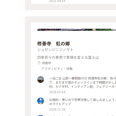
2021.04.19
修善寺 虹の郷
シュゼンジニジノサト
四季折々の景色で表情を変える富士山
修善寺
アクティビティ・体験
一泊二日 山梨〜静岡旅行⑫ 修善寺虹の郷✨️ 色々寄り道してきましたが、富士芝桜まつりの為に早目に出てきたの
で、まだまだ宿のチェックインまで時間が少しあり、近かったの
村、カナダ村、インディアン砦、フェアリーガー
なかの広さでかなり歩きますが、季節によって
2026.05.04
✨️✨️ #修善寺虹の郷 2026.4.15
幻想的✨ 寒いので防寒対策して楽しみましょう♪ ♯私のカメラ越しの世界観 ♯静岡県 ♯修善寺 ♯虹の郷 ♯もみじ
のライトアップ
2020.11.28