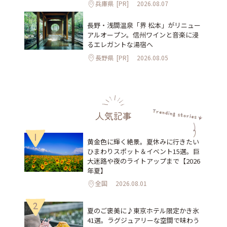
兵庫県
[PR]
2026.08.07
長野・浅間温泉「界 松本」がリニュー
アルオープン。信州ワインと音楽に浸
るエレガントな湯宿へ
長野県
[PR]
2026.08.05
人気記事
1
黄金色に輝く絶景。夏休みに行きたい
ひまわりスポット＆イベント15選。巨
大迷路や夜のライトアップまで【2026
年夏】
全国
2026.08.01
2
夏のご褒美に♪東京ホテル限定かき氷
41選。ラグジュアリーな空間で味わう