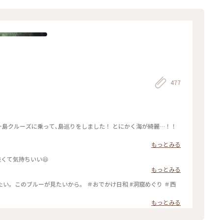
477
堂ヶ島クルーズに乗って､島巡りをしました！ とにかく海が綺麗…！！
もっとみる
良くて気持ちいい😆
もっとみる
い。このブルーが見たいから。 ＃おでかけ日和 #洞窟めぐり ＃西
もっとみる