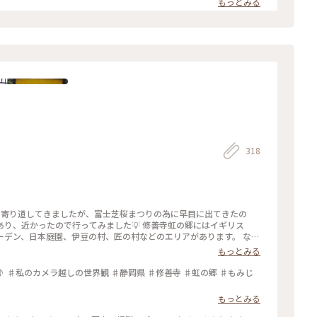
もっとみる
318
で行ってみました💡 修善寺虹の郷にはイギリス
デン、日本庭園、伊豆の村、匠の村などのエリアがあります。 なか
、お花も色々楽しめるようです。 シャクナゲが見頃でキレイでした
もっとみる
もっとみる