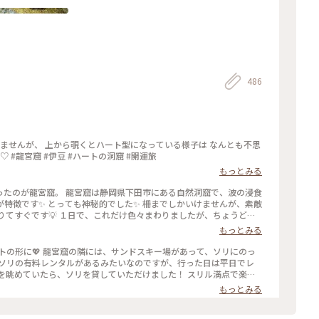
486
議で、とっても幸せな気分になりました( ´͈ ᵕ `͈ )◞♡ #龍宮窟 #伊豆 #ハートの洞窟 #開運旅
もっとみる
でしかいけませんが、素敵
喫出来ました😊 #龍宮窟 #ゆるり夏時間 #開運
もっとみる
子を眺めていたら、ソリを貸していただけました！ スリル満点で楽し
りがとうございました🙇‍♀️✨ #私のことりっぷ旅 #花
もっとみる