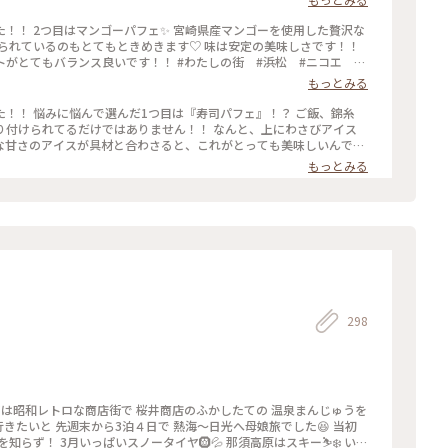
さつまいも入りのチキンカレーや焼き芋のポタージュ、お持ち帰りが
焼きあがる超蜜焼き芋などがありました🤔 それ以外にもまだライ
使用した贅沢な
られているのもとてもときめきます♡ 味は安定の美味しさです！！
いてありました 店内などは密閉密集空間なのでサッと買って帰って
です！！ #わたしの街 #浜松 #ニコエ #
した 都市部では自粛が求められてはいますが、地域や場所など自分
もっとみる
この先のことはわかりませんが…😅 #甘いものは正義#焼
？ ご飯、錦糸
り付けられてるだけではありません！！ なんと、上にわさびアイス
ミーな甘さのアイスが具材と合わさると、これがとっても美味しいんです
✨ 名前のインパクトで注文しましたが、大当たりでした♡ #わたしの街 #浜松 #ニコエ #パフェ
もっとみる
298
ずは昭和レトロな商店街で 桜井商店のふかしたての 温泉まんじゅうを
行きたいと 先週末から3泊４日で 熱海〜日光へ母娘旅でした😆 当初
らず！ 3月いっぱいスノータイヤ🛞💦 那須高原はスキー⛷️❄️ いろ