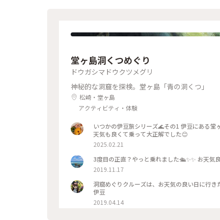
堂ヶ島洞くつめぐり
ドウガシマドウクツメグリ
神秘的な洞窟を探検。堂ヶ島「青の洞くつ」
松崎・堂ヶ島
アクティビティ・体験
いつかの伊豆旅シリーズ🌊その1 伊豆にある
天気も良くて乗って大正解でした😊
2025.02.21
3度目の正直？やっと乗れました🛳✨✨ お天気
2019.11.17
洞窟めぐりクルーズは、お天気の良い日に行きた
伊豆
2019.04.14