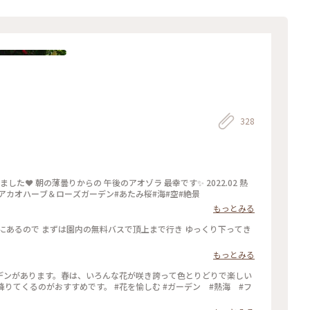
328
ローズガーデン #静岡#熱海#アカオハーブ＆ローズガーデン#あたみ桜#海#空#絶景
もっとみる
にあるので まずは園内の無料バスで頂上まで行き ゆっくり下ってき
もっとみる
デンがあります。春は、いろんな花が咲き誇って色とりどりで楽しい
す。 #花を愉しむ #ガーデン #熱海 #フ