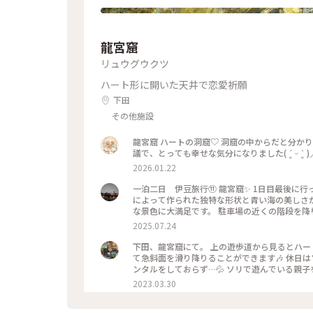
龍宮窟
リュウグウクツ
ハート形に開いた天井で恋愛祈願
下田
その他施設
龍宮窟 ハートの洞窟♡ 洞窟の中からだと分かりませんが、 上から覗くとハート型になっている様子は なんとも不思
2026.01.22
一泊二日 伊豆旅行⑪ 龍宮窟✨️ 1日目最後に行ったのが龍宮窟。 龍宮窟は静岡県下田市にある自然洞窟で、波の浸食
によって作られた独特な形状と青い海の美しさが特徴です✨️ とっても神秘的でした✨️ 柵ま
な景色に大満足です。 駐車場の近くの階段を降りてすぐです💡 １日で、これだけ色々まわりましたが、ちょうどル
ート上にあるところをほとんど寄ってる感じなので、ゆっくり観光満
2025.07.24
旅
下田、龍宮窟にて。 上の遊歩道から見るとハートの形に💖 龍宮窟の隣には、サンドスキー場があって、ソリにのっ
て急斜面を滑り降りることができます🎶 休日はソリの有料レンタルがあるみたいなのですが、行った日は平日でレ
ンタルをしておらず…💦 ソリで遊んでいる親
かったです🎶 あのときソリを貸してくださったお父様、本当にあ
2023.03.30
だより #レトロな街 #Myことりっぷ