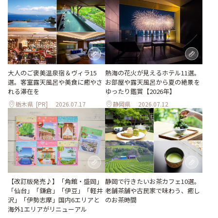
大人のご褒美温泉宿＆ヴィラ15
熱海の花火が見えるホテル11選。
選。客室露天風呂や美食に癒やさ
お部屋や露天風呂から夏の絶景を
れる滞在を
ゆったり鑑賞【2026年】
栃木県
[PR]
2026.07.17
静岡県
2026.07.12
【改訂版発売♪】「角館・盛岡」
静岡で行きたいお茶カフェ10選。
「仙台」「鎌倉」「伊豆」「軽井
老舗茶舗や古民家で味わう、癒し
沢」「伊勢志摩」国内6エリアと
のお茶時間
海外1エリアがリニューアル