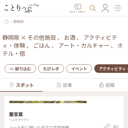
ガイド・マガジン
静岡県
静岡県
×
その他施設
、
お酒
、
アクティビテ
ィ・体験
、
ごはん
、
アート・カルチャー
、
ホ
テル・宿
絞り込む
たびレポ
イベント
アクティビティ
スポット
記事
投稿
龍宮窟
リュウグウクツ
485
ハート形に開いた天井で恋愛祈願