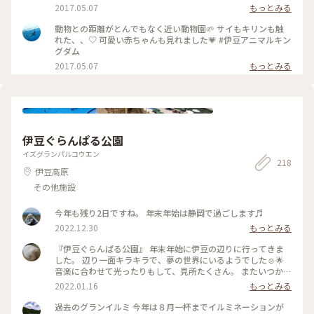
アニマルキングダム #伊豆
2017.05.07
もっとみる
動物との距離がとんでもなく近い動物園🌱 サイもキリンも触
れた、、♡ 可愛い赤ちゃんも見れました💗 #伊豆アニマルキン
グダム
2017.05.07
もっとみる
伊豆ぐらんぱる公園
イズグランパルコウエン
218
伊豆高原
その他施設
今年も残り2日ですね。 年末年始は静岡で過ごします♬
2022.12.30
もっとみる
『伊豆ぐらんぱる公園』 年末年始に伊豆の辺りに行ってきま
した。 辺り一面キラキラで、夢の世界にいるようでした☺︎🌟
音楽に合わせて光ったりもして、見所たくさん。 またいつか、
絶対に行きたいです！！ #イルミネーション #伊豆ぐらんぱる
2022.01.16
もっとみる
公園 #グランイルミ #静岡
過去のグランイルミ 今年は８月一杯までイルミネーションが