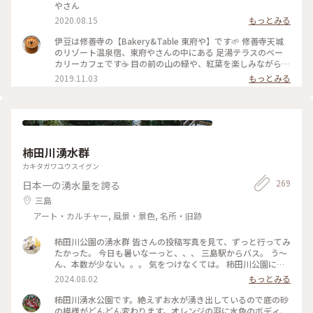
やさん
2020.08.15
もっとみる
伊豆は修善寺の【Bakery&Table 東府や】です🌱 修善寺天城
のリゾート温泉宿、東府やさんの中にある 足湯テラスのベー
カリーカフェです☕️ 目の前の山の緑や、紅葉を楽しみながら、
吉奈温泉の足湯に浸かって、 美味しいパンをいただけます🥐🥪
2019.11.03
もっとみる
足湯ベーカリーカフェはもちろん、 大正時代を感じられるレ
トロな喫茶の大正館など、 広い敷地内に、色んな施設があって
お散歩しながらいろいろ楽しめます✨ ベーカリーのパンは、季
節によってメニューが変わったり、美味しいパンがたくさんあ
ります🥐☕️✨ #伊豆 #Bakery&Table東府や #天城 #足湯 #パン
#カフェ #紅葉 #温泉 #リゾート宿 #東府や #秋の色彩 #老舗旅
柿田川湧水群
館 #静岡 #ドライブ
カキタガワユウスイグン
269
日本一の湧水量を誇る
三島
アート・カルチャー, 風景・景色, 名所・旧跡
柿田川公園の湧水群 皆さんの投稿写真を見て、ずっと行ってみ
たかった。 今日も暑いなーっと、、、 三島駅からバス。 う～
ん、本数が少ない。。。 気をつけなくては。 柿田川公園に到
着。 入り口に、道順を示す看板がある。 なんて親切！ 広場の
2024.08.02
もっとみる
賑やかな子供達の声を背中に、道順通り、鬱蒼と茂る木々の小
道を歩いていくと、、、美しい湧水。。。 皆さんの写真の通
柿田川湧水公園です。絶えずお水が湧き出しているので底の砂
り！ しかも！ はぁぁ〜、なんて涼しいの？！ 途中で貴船神
の模様がどんどん変わります。オレンジの羽に水色のボディ、