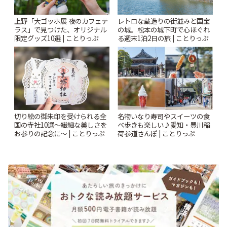
上野「大ゴッホ展 夜のカフェテ
レトロな蔵造りの街並みと国宝
ラス」で見つけた、オリジナル
の城。松本の城下町で心ほぐれ
限定グッズ10選 | ことりっぷ
る週末1泊2日の旅 | ことりっぷ
切り絵の御朱印を受けられる全
名物いなり寿司やスイーツの食
国の寺社10選〜繊細な美しさを
べ歩きも楽しい♪愛知・豊川稲
お参りの記念に〜 | ことりっぷ
荷参道さんぽ | ことりっぷ