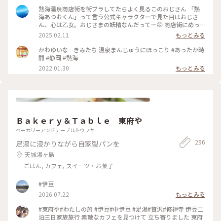
イヤ🛞💦 那須高原はスキー⛷️❄️ いろは坂は凍結✨ 日曜日からま
熱海温泉商店街を街ブラしてたらよく見るこのおじさん 「熱
た厳寒😂 季節外れの那須高原は諦めて 1日目は熱海で途中下
海あつおくん」って言う公式キャラクターで見た目はおじさ
車することに 熱海はこの日18℃☀️ 翌日の日光は最低気温氷点
ん、心は乙女。おじさまの妖精なんだってー🤭 商店街にめっ
下の 真冬🤣 なんとか日光へは行こうと ぽかぽか陽気の熱海か
ちゃいるから気になっちゃったw そんなあつおくんの温泉まん
2025.02.11
もっとみる
ら 真冬の日光へのアップダウン旅の スタートです😆 ♨️ ふかし
じゅうは、蒸したてほかほか黒糖まんじゅう。美味しかった😋
たての温泉まんじゅうは こし餡と黒糖生地の粒あん アッツア
後ろから消毒スプレーが出てるからちょんまげみたいな姿にな
かわゆいな…きみたち 温泉まんじゅうにほっこり #あったか時
ツふかふかでした😍 商店街には美味しそうなお店が たくさん
ってしまった🤣 そこからちょっと足を伸ばしてお散歩♪ 地図
間 #静岡 #熱海
💕 お昼ご飯を求めて路地裏散策へ♪ 行きの新幹線から タイミ
で見ると桜並木まで徒歩で20分ほどとしか書いてなかったの
2022.01.30
もっとみる
ングよく雲の切れた 富士山も綺麗に見えて 幸先のいいスター
で、平地を歩くのかと思ったら、海に向けてずっと下り坂！
トになりましたが どうなる真冬の日光⁉️ 2026.3.7 ・ ・ #ちい
しかもなかなかの下り坂！道も狭いので散歩と言うより良いウ
さな列車旅 #電車旅 #途中下車 #ぽかぽか熱海厳寒日光母娘旅
ォーキングになりました😅 川沿いに近づくとほぼ満開の桜並
#母娘旅 #ことりっぷ熱海 #熱海駅前平和通り名店街 #商店街 #
木が凄い綺麗にお出迎え🌸 日曜だからか結構な観光客で賑わ
レトロ #レトロ商店街 #昭和レトロな商店街 #桜井商店温泉ま
っててびっくり！周辺にもお店がいっばいあったので、こっち
んじゅう店 #温泉まんじゅう #まんじゅう #饅頭 #名物 #ご当地
でも休憩や街ブラも楽しそうでした♪ 帰り道の上り坂は大変
グルメ #食べ歩き #旅のごはん #富士山 #熱海駅 #熱海 #熱海市
Ｂａｋｅｒｙ＆Ｔａｂｌｅ 東府や
だったので、バスで熱海駅まで帰って来ちゃった😂 #熱海温泉
#静岡県 #静岡
#熱海旅行 #熱海スイーツ #ことりっぷ静岡
ベーカリーアンドテーブルトウフヤ
296
足湯に浸かりながら自家製パンを
天城湯ヶ島
ごはん, カフェ, スイーツ・お菓子
#伊豆
2026.07.22
もっとみる
#東府や#わたしの旅 #伊豆#中伊豆 #足湯#贅沢#修禅寺 伊豆二
泊三日家族旅行 素敵なカフェを見つけて 立ち寄りました 東府