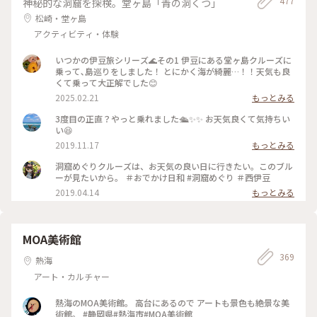
477
神秘的な洞窟を探検。堂ヶ島「青の洞くつ」
松崎・堂ヶ島
アクティビティ・体験
いつかの伊豆旅シリーズ🌊その1 伊豆にある堂ヶ島クルーズに
乗って､島巡りをしました！ とにかく海が綺麗…！！天気も良
くて乗って大正解でした😊
2025.02.21
もっとみる
3度目の正直？やっと乗れました🛳✨✨ お天気良くて気持ちい
い😆
2019.11.17
もっとみる
洞窟めぐりクルーズは、お天気の良い日に行きたい。このブル
ーが見たいから。 ＃おでかけ日和 #洞窟めぐり ＃西伊豆
2019.04.14
もっとみる
MOA美術館
369
熱海
アート・カルチャー
熱海のMOA美術館。 高台にあるので アートも景色も絶景な美
術館。 #静岡県#熱海市#MOA美術館