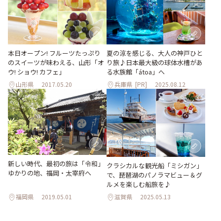
本日オープン! フルーツたっぷり
夏の涼を感じる、大人の神戸ひと
のスイーツが味わえる、山形「オ
り旅♪日本最大級の球体水槽があ
ウ! ショウ! カフェ」
る水族館「átoa」へ
山形県
2017.05.20
兵庫県
[PR]
2025.08.12
新しい時代、最初の旅は「令和」
クラシカルな観光船「ミシガン」
ゆかりの地、福岡・太宰府へ
で、琵琶湖のパノラマビュー＆グ
ルメを楽しむ船旅を♪
福岡県
2019.05.01
滋賀県
2025.05.13