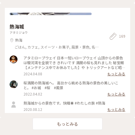
あんず🐱 昨日中国へ旅だったシャンシャン❓と😻笑 おチビに
連れられてお散歩も大好きです🐈🤣 #Myことりっぷ #猫の日#2
月22日 #富士サファリパーク#シャンシャン#猫散歩 #ライオン
#チーター#トラ
熱海城
アタミジョウ
169
熱海
ごはん, カフェ, スイーツ・お菓子, 風景・景色, 名
所・旧跡, ホテル・宿, 温泉・スパ
アタミロープウェイ 日本一短いロープウェイ 山頂からの景色
は駿河湾を全貌でき きれいです 満開の桜も見れました 秘宝館
【メンテナンス中でお休みでした】や トリックアートなど昭
和レトロな 場所を見て楽しむこともできます もちろん熱海城
2024.04.08
もっとみる
も 時系列では ロープウェイ→サンレモ周遊と 回りました コロ
ナ禍で閉館したホテルニューアカオも 再オープンしており多
桜満開の熱海城へ。 高台から眺める熱海の景色の美しいこ
くのお客様の姿が 見れました 当時を知ってる者としては感慨
と。 #お城 #桜 #風景
深い思いです #アタミロープウェイ #熱海 #私のことりっぷ旅
2022.04.02
もっとみる
熱海城からの景色です。快晴☀️ #わたしの旅 #熱海
2020.08.12
もっとみる
もっとみる