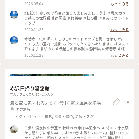
みました💡 修善寺虹の郷にはイギリス村、カナダ村、インデ
2026.05.04
もっとみる
ィアン砦、フェアリーガーデン、日本庭園、伊豆の村、匠の村
などのエリアがあります。 なかなかの広さでかなり歩きます
幻想的✨ 寒いので防寒対策して楽しみましょう♪ ♯私のカメ
が、季節によって、お花も色々楽しめるようです。 シャクナゲ
ラ越しの世界観 ♯静岡県 ♯修善寺 ♯虹の郷 ♯もみじのライト
が見頃でキレイでした✨️✨️ #修善寺虹の郷 2026.4.15
アップ
2020.11.28
もっとみる
修善寺 虹の郷にてもみじのライトアップを見てきました。
とても広い園内で撮影スポットもたくさんあります。 オススメ
ですよ♪ ♯私のカメラ越しの世界観 ♯静岡県 ♯修善寺 ♯虹の
郷 ♯もみじのライトアップ ♯小さな秋
2020.11.27
もっとみる
赤沢日帰り温泉館
アカザワヒガエリオンセンカン
318
海と空に包まれるような特別な露天風呂を満喫
伊豆高原
アクティビティ・体験, 風景・景色, 温泉・スパ
日帰り温泉旅♨️伊豆🌴 秋晴れの休日🌤️温泉へGO٩( ᐛ )و 東京駅
から踊り子に乗り🚄、、おっ‼️😳 お隣りのホームに憧れのサン
ライズが〜✨ 朝のちょっとしたラッキーでした♡ 話は戻り(笑)