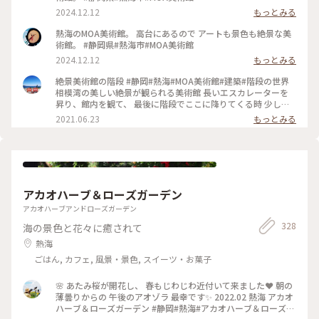
2024.12.12
もっとみる
熱海のMOA美術館。 高台にあるので アートも景色も絶景な美
術館。 #静岡県#熱海市#MOA美術館
2024.12.12
もっとみる
絶景美術館の階段 #静岡#熱海#MOA美術館#建築#階段の世界
相模湾の美しい絶景が観られる美術館 長いエスカレーターを
昇り、館内を観て、 最後に階段でここに降りてくる時 少しず
つ海が見えてくる 建物が額縁になり、階段を降りるごとに 海
2021.06.23
もっとみる
の絵が大きくなって行きます。 この広場に出て振り返るとこの
風景 アート、階段、建築。 またいつか訪れたい美術館 #海が
見える美術館#アート#夏色さがし
アカオハーブ＆ローズガーデン
アカオハーブアンドローズガーデン
328
海の景色と花々に癒されて
熱海
ごはん, カフェ, 風景・景色, スイーツ・お菓子
🌸 あたみ桜が開花し、 春もじわじわ近付いて来ました❤ 朝の
薄曇りからの 午後のアオゾラ 最幸です✨ 2022.02 熱海 アカオ
ハーブ＆ローズガーデン #静岡#熱海#アカオハーブ＆ローズガ