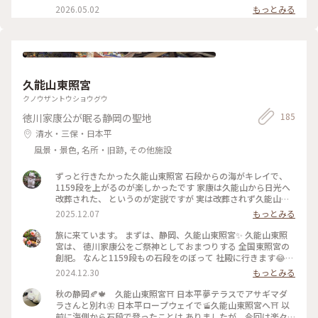
の絶景
東への旅#富士山を見る旅#三嶋大社#パワースポット#令和の
りあえず休憩🍵 大社名物 福太郎餅 茶付き 300円（税込） 安く
2026.05.02
もっとみる
改修#私のことりっぷ旅#ひみつの絶景
て美味しい❣️ 福太郎餅は、“こしあん”でくるんだ草餅です。餅
米も小豆も厳選。 さわやかな甘さと、自然の香りいっぱいと
書かれていました✨️ お参りする前にお茶をゆっくり頂きました
🍵 境内ツツジがキレイでした😊 #三嶋大社 2026.4.15
久能山東照宮
クノウザントウショウグウ
185
徳川家康公が眠る静岡の聖地
清水・三保・日本平
風景・景色, 名所・旧跡, その他施設
ずっと行きたかった久能山東照宮 石段からの海がキレイで、
1159段を上がるのが楽しかったです 家康は久能山から日光へ
改葬された、 というのが定説ですが 実は改葬されず久能山に
いらっしゃるという 説もあるそうです #久能山東照宮 #静岡
2025.12.07
もっとみる
旅に来ています。 まずは、静岡、久能山東照宮✨ 久能山東照
宮は、 徳川家康公をご祭神としておまつりする 全国東照宮の
創祀。 なんと1159段もの石段をのぼって 社殿に行きます😂
日本平からもロープーウェイがあるそうですが 私たちは1159
2024.12.30
もっとみる
段を歩いてのぼりました🤭笑 いや〜のぼりきった時は 達成感
が半端なかったです(o^^o) 国宝建造物の社殿の本殿・拝殿・
秋の静岡🍂🍁 久能山東照宮⛩️ 日本平夢テラスでアサギマダ
石の間が、 鮮やかでとっても美しかったです✨ また途中から
ラさんと別れ🦋 日本平ロープウェイで🚡久能山東照宮へ⛩️ 以
見える駿河湾は 絶景で見事です👏⟡.· 1枚目は、勝守
前に海側から石段で登ったことは ありましたが、今回は楽々