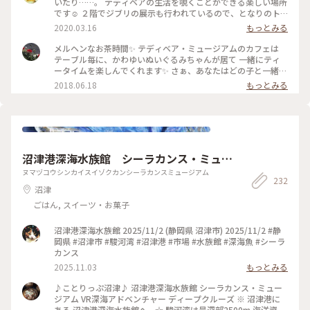
いたり……。 テディベアの生活を覗くことができる楽しい場所
です☺️ ２階でジブリの展示も行われているので、となりのト
トロなどが好きな方もぜひ♥️ おみやげに可愛いテディベアを
2020.03.16
もっとみる
抱っこしていってくださいね💕 #メルヘン #テディベア
メルヘンなお茶時間✨ テディベア・ミュージアムのカフェは
テーブル毎に、かわゆいぬいぐるみちゃんが居て 一緒にティ
ータイムを楽しんでくれます✨ さぁ、あなたはどの子と一緒に
お茶します？ #カフェ #伊豆 #テディベアミュージアム #オー
2018.06.18
もっとみる
プンテラス #伊豆高原
沼津港深海水族館 シーラカンス・ミュー
ジアム
ヌマヅコウシンカイスイゾクカンシーラカンスミュージアム
232
沼津
ごはん, スイーツ・お菓子
沼津港深海水族館 2025/11/2 (静岡県 沼津市) 2025/11/2 #静
岡県 #沼津市 #駿河湾 #沼津港 #市場 #水族館 #深海魚 #シーラ
カンス
2025.11.03
もっとみる
♪ことりっぷ沼津♪ 沼津港深海水族館 シーラカンス・ミュー
ジアム VR深海アドベンチャー ディープクルーズ ※ 沼津港に
ある 沼津港深海水族館へ…☆ 駿河湾は最深部2500m 海洋資源