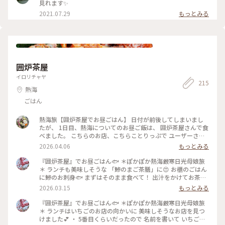
見れます✨
2021.07.29
もっとみる
囲炉茶屋
イロリチャヤ
215
熱海
ごはん
熱海旅【囲炉茶屋でお昼ごはん】 日付が前後してしまいまし
たが、 1日目、熱海についてのお昼ご飯は、 囲炉茶屋さんで食
べました。 こちらのお店、こちらことりっぷで ユーザーさん
の投稿をみて、 そしたら、主人もネットで他の方から おスス
2026.04.06
もっとみる
メされたと！ そんな事あるんですね。 お店、運良くそんな待
たずに入れました。 老若男女たくさん賑わってました。 やは
『囲炉茶屋』でお昼ごはん🐟 ＊ぽかぽか熱海厳寒日光母娘旅
り干物を食べなきゃ！って 私は金目鯛の干物&鯵のたたき食べ
＊ ランチも美味しそうな 「鯵のまご茶膳」に😍 お櫃のごはん
ました。 美味しかったです。 主人は、3種の干物セット&あら
に鯵のお刺身🐟 まずはそのまま食べて！ 出汁をかけてお茶漬
汁、 子供達は、大海老天丼、まぐろ丼思い思いのもの 食べま
け 最後は鯵の干物をのせて ３度美味しいまご茶膳😋 新鮮な鯵
2026.03.15
もっとみる
した。 主人はあら汁おいしかったそうです。 #2026春旅行 #熱
だから とにかく美味しい💕 娘は鯵の「まご茶漬け」を ＊ まご
海 #お昼こわはん #囲炉茶屋
はどれですか？と聞くと まごまごせずに食べる漁師飯のこと
『囲炉茶屋』でお昼ごはん🐟 ＊ぽかぽか熱海厳寒日光母娘旅
だそうです🐟🎣😆 大満足のお昼ごはんでした 窓から熱海の海
＊ ランチはいちごのお店の向かいに 美味しそうなお店を見つ
が見えたので 腹ごなしにビーチまでお散歩へ👟 ・ ・ #ちいさ
けました💕 ・ 5番目くらいだったので 名前を書いて いちごだ