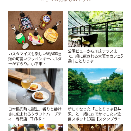
公園ビューから川床テラスま
カスタマイズも楽しい!約500種
で。緑に癒される大阪のカフェ5
類の可愛いワッペンキーホルダ
選 | ことりっぷ
ーがずらり。小平市
「Kimamaya T&K」 | ことりっ
ぷ
日本橋兜町に誕生。香りと静け
新しくなった「ことりっぷ軽井
さに包まれるクラフトハーブテ
沢」と一緒におでかけしたい注
ィー専門店「TYNK
目スポット13選【スタンプラリ
Kabutocho」 | ことりっぷ
ー開催中】 | ことりっぷ