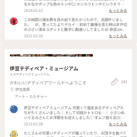
社にご挨拶。 『お邪魔しております。綺麗なお水をありがとう
なかなかポップな色のトンボ(ニホンカワトンボというそうで
ございます。』 湧水の小路に、たくさんのベンチが設置してあ
す)にも会えました。#静岡県#柿田川湧水公園
2024.05.02
もっとみる
るのも嬉しい。 みしまコロッケとお水でランチ。 湧水の小路
のを抜けると、ゆったりと流れる柿田川。 みしまの町は、綺
この柿田川湧水群を目の前で見たかったので、念願叶いまし
麗な水が至る所に流れる、素敵な町でした。
た。 が、思ってたよりデカイ… 初めて画像を見た時は井戸位
の小さい湧水スポットと勝手に勘違いしてました😅 直径2mは
ありそうでした。陽が射し込むと青くみえます。 #ヒーリング
2022.03.30
もっとみる
旅 #三島 #柿田川湧水公園
伊豆テディベア・ミュージアム
イズテディベアミュージアム
243
かわいいテディベアワールドへようこそ
伊豆高原
アート・カルチャー
伊豆テディベアミュージアム 可愛くて歴史あるテディベアた
ちがたくさんいました！ そして何故かトトロも…！ 小さいぬ
いぐるみさんとお洋服をお迎えしました♡ オムツ替え台(とい
うか大人も寝れる簡易ベッド)は多目的トイレ内にありました
2023.03.28
もっとみる
が、授乳室は見当たりませんでした。 #子連れ #静岡県 #伊東
市 #私のことりっぷ旅 #Myことりっぷ
たくさんの可愛いテディベアが踊っていたり、お団子を食べて