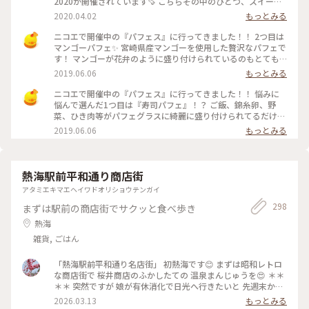
2020が開催されています🍠 こちらその中のひとつ、スイート
ポテトドルチェ 名前がすでに美味しそう🤤 焼き芋の中にラム
2020.04.02
もっとみる
酒をきかせたお芋ペースト、その暖かい川越シルクスイートの
上に冷たいバニラアイス、仕上げにはちみつを上からたっぷり
ニコエで開催中の『パフェス』に行ってきました！！ 2つ目は
😍😍😍 こんなん美味しくないわけがないっ‼️ もちろん美味し
マンゴーパフェ✨ 宮崎県産マンゴーを使用した贅沢なパフェで
くいただきました😋 こちらは店内イートインで食べられるも
す！ マンゴーが花弁のように盛り付けられているのもとても
のですがそれ以外にさつまいも入りのチキンカレーや焼き芋の
ときめきます♡ 味は安定の美味しさです！！とろとろで甘い
2019.06.06
もっとみる
ポタージュ、お持ち帰りができる焼きいモンブランやいもあわ
マンゴーとあっさりシャーベットがとてもバランス良いで
団子、時間で焼きあがる超蜜焼き芋などがありました🤔 それ
す！！ #わたしの街 #浜松 #ニコエ #パフェ
ニコエで開催中の『パフェス』に行ってきました！！ 悩みに
以外にもまだラインナップはありましたよ～☝️ 焼き芋フェス
悩んで選んだ1つ目は『寿司パフェ』！？ ご飯、錦糸卵、野
2020は4/5日曜日まで❗ ※コロナ問題で中々出掛けるのも大変
菜、ひき肉等がパフェグラスに綺麗に盛り付けられてるだけで
な時期ですが、入り口ではアルコールのスプレーなどが置いて
はありません！！ なんと、上にわさびアイスが乗ってます(ﾟ
2019.06.06
もっとみる
ありました 店内などは密閉密集空間なのでサッと買って帰っ
∀ﾟ) 爽やかな辛味とクリーミーな甘さのアイスが具材と合わさ
てきたり、外のテラス席を使ったり私はしてきました 都市部
ると、これがとっても美味しいんです✨ 名前のインパクトで注
では自粛が求められてはいますが、地域や場所など自分で考え
文しましたが、大当たりでした♡ #わたしの街 #浜松 #ニコ
自分で出来る予防でいいかと思っています もちろんこの先の
エ #パフェ
熱海駅前平和通り商店街
ことはわかりませんが…😅 #甘いものは正義#焼き芋#お芋#春
華堂#浜松#ことりっぷ静岡
アタミエキマエヘイワドオリショウテンガイ
298
まずは駅前の商店街でサクッと食べ歩き
熱海
雑貨, ごはん
「熱海駅前平和通り名店街」 初熱海です😊 まずは昭和レトロ
な商店街で 桜井商店のふかしたての 温泉まんじゅうを😍 ＊＊
＊＊ 突然ですが 娘が有休消化で日光へ行きたいと 先週末から
3泊４日で 熱海〜日光へ母娘旅でした😆 当初那須高原も行こう
2026.03.13
もっとみる
ねとルンルンが 北関東の寒さを知らず！ 3月いっぱいスノータ