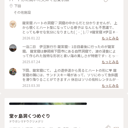
下田
その他施設
龍宮窟 ハートの洞窟♡ 洞窟の中からだと分かりませんが、 上
から覗くとハート型になっている様子は なんとも不思議で、
とっても幸せな気分になりました( ´͈ ᵕ `͈ )◞♡ #龍宮窟 #伊豆 #ハ
ートの洞窟 #開運旅
2026.01.22
もっとみる
一泊二日 伊豆旅行⑪ 龍宮窟✨️ 1日目最後に行ったのが龍宮
窟。 龍宮窟は静岡県下田市にある自然洞窟で、波の浸食によ
って作られた独特な形状と青い海の美しさが特徴です✨️ とって
も神秘的でした✨️ 柵までしかいけませんが、素敵な景色に大満
2025.07.24
もっとみる
足です。 駐車場の近くの階段を降りてすぐです💡 １日で、こ
れだけ色々まわりましたが、ちょうどルート上にあるところを
下田、龍宮窟にて。 上の遊歩道から見るとハートの形に💖 龍
ほとんど寄ってる感じなので、ゆっくり観光満喫出来ました😊
宮窟の隣には、サンドスキー場があって、ソリにのって急斜面
#龍宮窟 #ゆるり夏時間 #開運旅
を滑り降りることができます🎶 休日はソリの有料レンタルが
あるみたいなのですが、行った日は平日でレンタルをしておら
2023.03.30
もっとみる
ず…💦 ソリで遊んでいる親子を眺めていたら、ソリを貸してい
ただけました！ スリル満点で楽しかったです🎶 あのときソリ
を貸してくださったお父様、本当にありがとうございました
🙇‍♀️✨ #私のことりっぷ旅 #花だより #レトロな街 #Myことりっ
ぷ
堂ヶ島洞くつめぐり
ドウガシマドウクツメグリ