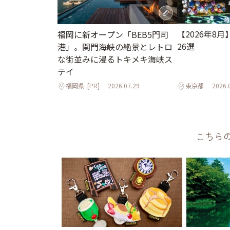
【2026年8
福岡に新オープン「BEB5門司
26選
港」。関門海峡の絶景とレトロ
な街並みに浸るトキメキ海峡ス
テイ
福岡県
[PR]
2026.07.29
東京都
2026.
こちら