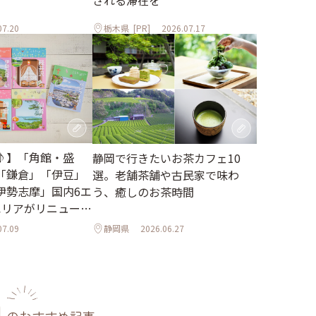
される滞在を
07.20
栃木県
[PR]
2026.07.17
♪】「角館・盛
静岡で行きたいお茶カフェ10
「鎌倉」「伊豆」
選。老舗茶舗や古民家で味わ
伊勢志摩」国内6エ
う、癒しのお茶時間
エリアがリニューア
07.09
静岡県
2026.06.27