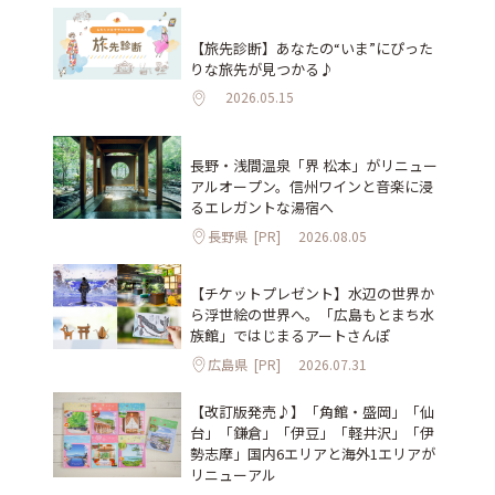
【旅先診断】あなたの“いま”にぴった
りな旅先が見つかる♪
2026.05.15
長野・浅間温泉「界 松本」がリニュー
アルオープン。信州ワインと音楽に浸
るエレガントな湯宿へ
長野県
[PR]
2026.08.05
【チケットプレゼント】水辺の世界か
ら浮世絵の世界へ。「広島もとまち水
族館」ではじまるアートさんぽ
広島県
[PR]
2026.07.31
【改訂版発売♪】「角館・盛岡」「仙
台」「鎌倉」「伊豆」「軽井沢」「伊
勢志摩」国内6エリアと海外1エリアが
リニューアル