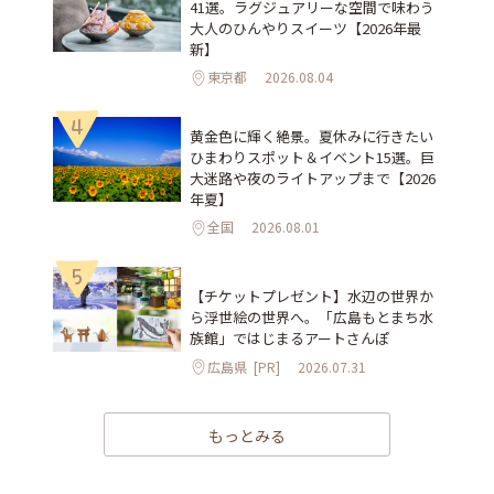
41選。ラグジュアリーな空間で味わう
大人のひんやりスイーツ【2026年最
新】
東京都
2026.08.04
4
黄金色に輝く絶景。夏休みに行きたい
ひまわりスポット＆イベント15選。巨
大迷路や夜のライトアップまで【2026
年夏】
全国
2026.08.01
5
【チケットプレゼント】水辺の世界か
ら浮世絵の世界へ。「広島もとまち水
族館」ではじまるアートさんぽ
広島県
[PR]
2026.07.31
もっとみる