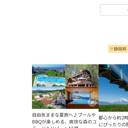
静岡県
自由気ままな夏旅へ♪プールや
都心から約2
BBQが楽しめる、爽快な森のコ
にぴったりの