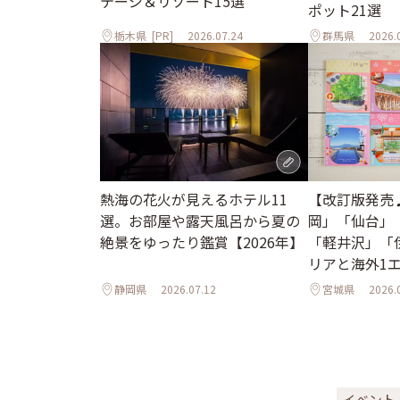
テージ＆リゾート15選
ポット21選
栃木県
[PR]
2026.07.24
群馬県
2026.
熱海の花火が見えるホテル11
【改訂版発売
選。お部屋や露天風呂から夏の
岡」「仙台」
絶景をゆったり鑑賞【2026年】
「軽井沢」「
リアと海外1
ル
静岡県
2026.07.12
宮城県
2026.
イベント