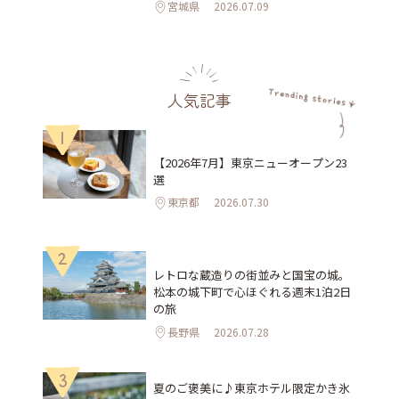
宮城県
2026.07.09
人気記事
1
【2026年7月】東京ニューオープン23
選
東京都
2026.07.30
2
レトロな蔵造りの街並みと国宝の城。
松本の城下町で心ほぐれる週末1泊2日
の旅
長野県
2026.07.28
3
夏のご褒美に♪東京ホテル限定かき氷