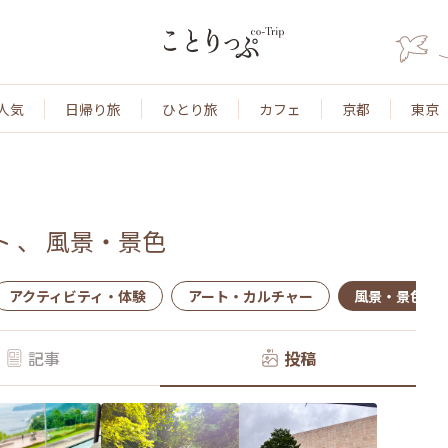
人気
日帰り旅
ひとり旅
カフェ
京都
東京
ト
、
風景・景色
アクティビティ・体験
アート・カルチャー
風景・景色
記事
投稿