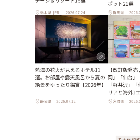
テージ＆リゾート15選
ポット21選
栃木県
[PR]
2026.07.24
群馬県
2026.
熱海の花火が見えるホテル11
【改訂版発売
選。お部屋や露天風呂から夏の
岡」「仙台」
絶景をゆったり鑑賞【2026年】
「軽井沢」「
リアと海外1
ル
静岡県
2026.07.12
宮城県
2026.
その他施