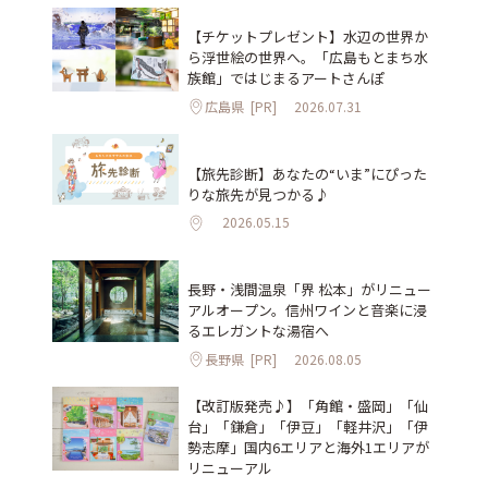
【チケットプレゼント】水辺の世界か
ら浮世絵の世界へ。「広島もとまち水
族館」ではじまるアートさんぽ
広島県
[PR]
2026.07.31
【旅先診断】あなたの“いま”にぴった
りな旅先が見つかる♪
2026.05.15
長野・浅間温泉「界 松本」がリニュー
アルオープン。信州ワインと音楽に浸
るエレガントな湯宿へ
長野県
[PR]
2026.08.05
【改訂版発売♪】「角館・盛岡」「仙
台」「鎌倉」「伊豆」「軽井沢」「伊
勢志摩」国内6エリアと海外1エリアが
リニューアル