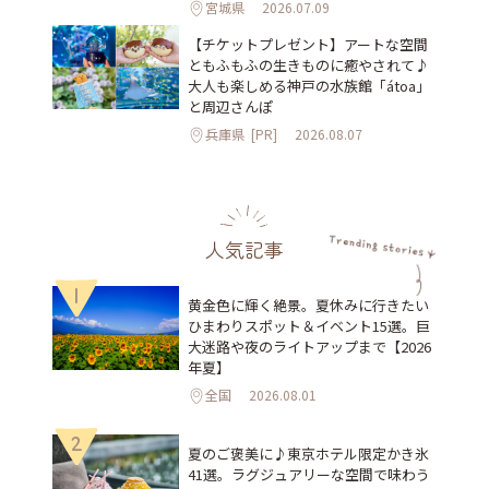
宮城県
2026.07.09
【チケットプレゼント】アートな空間
ともふもふの生きものに癒やされて♪
大人も楽しめる神戸の水族館「átoa」
と周辺さんぽ
兵庫県
[PR]
2026.08.07
人気記事
1
黄金色に輝く絶景。夏休みに行きたい
ひまわりスポット＆イベント15選。巨
大迷路や夜のライトアップまで【2026
年夏】
全国
2026.08.01
2
夏のご褒美に♪東京ホテル限定かき氷
41選。ラグジュアリーな空間で味わう