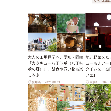
地元野菜をた
大人の工場見学へ、愛知・岡崎
ューも♪アー
「カクキュー八丁味噌（八丁味
タイムを／高
噌の郷）」。試食や買い物も楽
フェ」
しみ♪
愛知県
2026.08.03
東京都
2026.