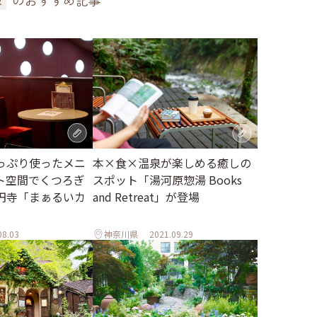
のおすすめ記事
っぷり使ったメニ
本×食×温泉が楽しめる癒しの
ト空間でくつろぎ
スポット「湯河原惣湯 Books
円寺「まぁるいカ
and Retreat」が登場
08.03
神奈川県
2021.09.29