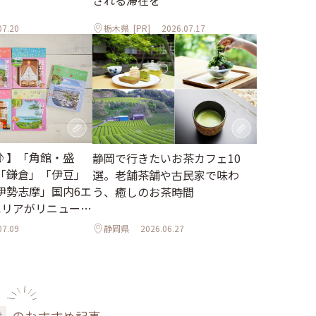
される滞在を
07.20
栃木県
[PR]
2026.07.17
♪】「角館・盛
静岡で行きたいお茶カフェ10
「鎌倉」「伊豆」
選。老舗茶舗や古民家で味わ
伊勢志摩」国内6エ
う、癒しのお茶時間
エリアがリニューア
07.09
静岡県
2026.06.27
設