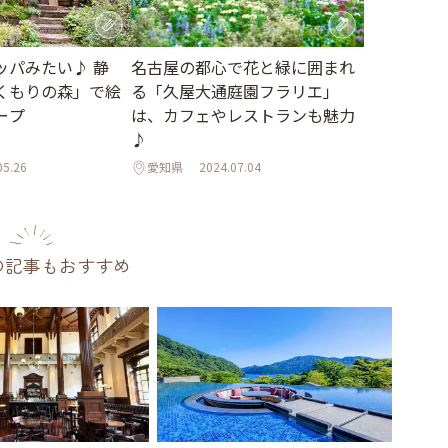
ッパみたい♪ 静
名古屋の都心で花と緑に囲まれ
くもりの森」で絵
る「久屋大通庭園フラリエ」
ープ
は、カフェやレストランも魅力
♪
05.26
愛知県
2024.07.04
の記事もおすすめ