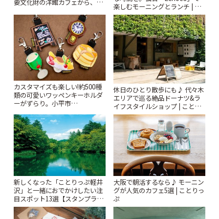
要文化財の洋館カフェから、改
楽しむモーニングとランチ | こ
札すぐのレトロ喫茶まで~ | こと
とりっぷ
りっぷ
カスタマイズも楽しい!約500種
休日のひとり散歩にも♪ 代々木
類の可愛いワッペンキーホルダ
エリアで巡る絶品ドーナツ&ラ
ーがずらり。小平市
イフスタイルショップ | ことり
「Kimamaya T&K」 | ことりっ
っぷ
ぷ
新しくなった「ことりっぷ軽井
大阪で朝活するなら♪ モーニン
沢」と一緒におでかけしたい注
グが人気のカフェ5選 | ことりっ
目スポット13選【スタンプラリ
ぷ
ー開催中】 | ことりっぷ