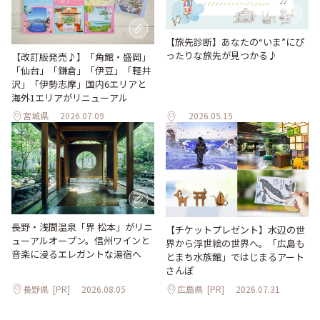
【旅先診断】あなたの“いま”にぴ
ったりな旅先が見つかる♪
【改訂版発売♪】「角館・盛岡」
「仙台」「鎌倉」「伊豆」「軽井
沢」「伊勢志摩」国内6エリアと
海外1エリアがリニューアル
宮城県
2026.07.09
2026.05.15
長野・浅間温泉「界 松本」がリニ
【チケットプレゼント】水辺の世
ューアルオープン。信州ワインと
界から浮世絵の世界へ。「広島も
音楽に浸るエレガントな湯宿へ
とまち水族館」ではじまるアート
さんぽ
長野県
[PR]
2026.08.05
広島県
[PR]
2026.07.31