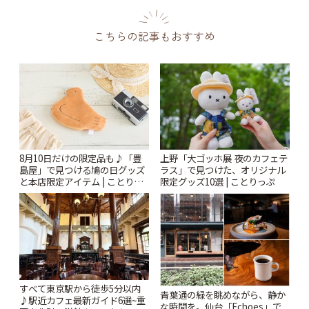
こちらの記事もおすすめ
8月10日だけの限定品も♪「豊
上野「大ゴッホ展 夜のカフェテ
島屋」で見つける鳩の日グッズ
ラス」で見つけた、オリジナル
と本店限定アイテム | ことりっ
限定グッズ10選 | ことりっぷ
ぷ
すべて東京駅から徒歩5分以内
青葉通の緑を眺めながら、静か
♪駅近カフェ最新ガイド6選~重
な時間を。仙台「Echoes」で