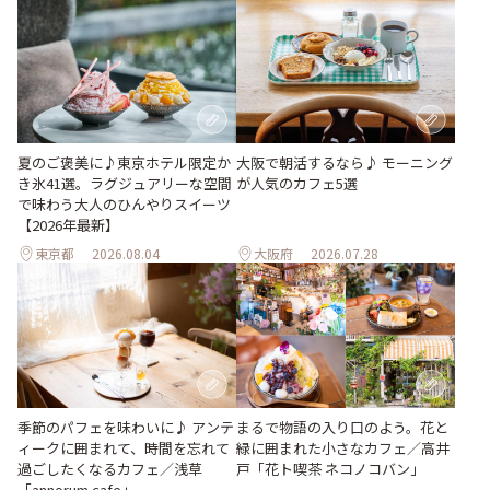
夏のご褒美に♪東京ホテル限定か
大阪で朝活するなら♪ モーニング
き氷41選。ラグジュアリーな空間
が人気のカフェ5選
で味わう大人のひんやりスイーツ
【2026年最新】
東京都
2026.08.04
大阪府
2026.07.28
季節のパフェを味わいに♪ アンテ
まるで物語の入り口のよう。花と
ィークに囲まれて、時間を忘れて
緑に囲まれた小さなカフェ／高井
過ごしたくなるカフェ／浅草
戸「花ト喫茶 ネコノコバン」
「annorum cafe」