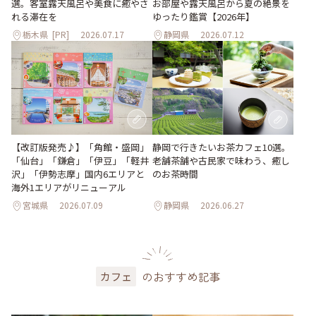
選。客室露天風呂や美食に癒やさ
お部屋や露天風呂から夏の絶景を
れる滞在を
ゆったり鑑賞【2026年】
栃木県
[PR]
2026.07.17
静岡県
2026.07.12
【改訂版発売♪】「角館・盛岡」
静岡で行きたいお茶カフェ10選。
「仙台」「鎌倉」「伊豆」「軽井
老舗茶舗や古民家で味わう、癒し
沢」「伊勢志摩」国内6エリアと
のお茶時間
海外1エリアがリニューアル
宮城県
2026.07.09
静岡県
2026.06.27
のおすすめ記事
カフェ