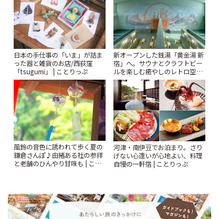
日本の手仕事の「いま」が詰ま
新オープンした銭湯「黄金湯 新
った器と雑貨のお店/西荻窪
宿」へ。サウナとクラフトビー
「tsugumi」 | ことりっぷ
ルを楽しむ癒やしのレトロ空間
| ことりっぷ
風鈴の音色に誘われて歩く夏の
河津・南伊豆でお泊まり。さり
鎌倉さんぽ♪由緒ある社の参拝
げない心遣いが心地よい、料理
と老舗のひんやり甘味も | こと
自慢の一軒宿 | ことりっぷ
りっぷ