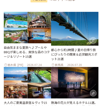
自由気ままな夏旅へ♪プールや
都心から約2時間♪夏の日帰り旅
BBQが楽しめる、爽快な森のコテ
にぴったりの関東＆近郊観光スポ
ージ＆リゾート15選
ット21選
栃木県
[PR]
2026.07.24
群馬県
2026.07.20
大人のご褒美温泉宿＆ヴィラ15
熱海の花火が見えるホテル11選。