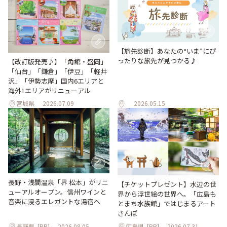
【旅先診断】あなたの“いま”にぴ
ったりな旅先が見つかる♪
【改訂版発売♪】「角館・盛岡」
「仙台」「鎌倉」「伊豆」「軽井
沢」「伊勢志摩」国内6エリアと
海外1エリアがリニューアル
宮城県
2026.07.09
2026.05.15
長野・浅間温泉「界 松本」がリニ
【チケットプレゼント】水辺の世
ューアルオープン。信州ワインと
界から浮世絵の世界へ。「広島も
音楽に浸るエレガントな湯宿へ
とまち水族館」ではじまるアート
さんぽ
長野県
[PR]
2026.08.05
広島県
[PR]
2026.07.31