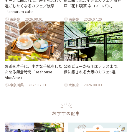
ィークに囲まれて、時間を忘れて
緑に囲まれた小さなカフェ／高井
過ごしたくなるカフェ／浅草
戸「花ト喫茶 ネコノコバン」
「annorum cafe」
東京都
2026.08.01
東京都
2026.07.29
お茶を片手に、小さな手紙をした
公園ビューから川床テラスまで。
ためる鎌倉時間「Teahouse
緑に癒される大阪のカフェ5選
AlonAlne」
神奈川県
2026.07.31
大阪府
2026.08.03
おすすめ記事