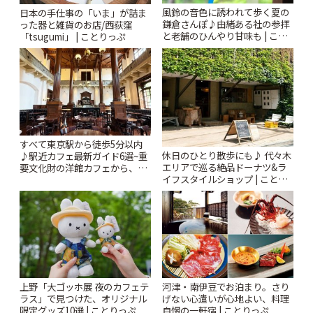
風鈴の音色に誘われて歩く夏の
日本の手仕事の「いま」が詰ま
鎌倉さんぽ♪由緒ある社の参拝
った器と雑貨のお店/西荻窪
と老舗のひんやり甘味も | こと
「tsugumi」 | ことりっぷ
りっぷ
すべて東京駅から徒歩5分以内
休日のひとり散歩にも♪ 代々木
♪駅近カフェ最新ガイド6選~重
エリアで巡る絶品ドーナツ&ラ
要文化財の洋館カフェから、改
イフスタイルショップ | ことり
札すぐのレトロ喫茶まで~ | こと
っぷ
りっぷ
上野「大ゴッホ展 夜のカフェテ
河津・南伊豆でお泊まり。さり
ラス」で見つけた、オリジナル
げない心遣いが心地よい、料理
限定グッズ10選 | ことりっぷ
自慢の一軒宿 | ことりっぷ