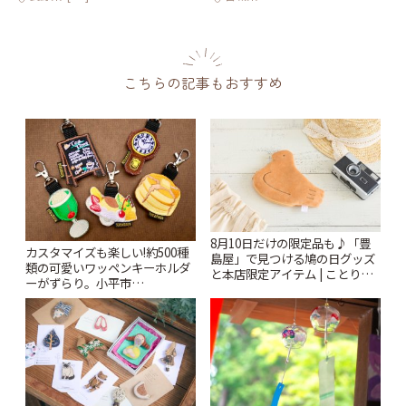
こちらの記事もおすすめ
8月10日だけの限定品も♪「豊
カスタマイズも楽しい!約500種
島屋」で見つける鳩の日グッズ
類の可愛いワッペンキーホルダ
と本店限定アイテム | ことりっ
ーがずらり。小平市
ぷ
「Kimamaya T&K」 | ことりっ
ぷ