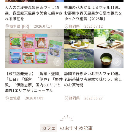
大人のご褒美温泉宿＆ヴィラ15
熱海の花火が見えるホテル11選。
選。客室露天風呂や美食に癒やさ
お部屋や露天風呂から夏の絶景を
れる滞在を
ゆったり鑑賞【2026年】
栃木県
[PR]
2026.07.17
静岡県
2026.07.12
【改訂版発売♪】「角館・盛岡」
静岡で行きたいお茶カフェ10選。
「仙台」「鎌倉」「伊豆」「軽井
老舗茶舗や古民家で味わう、癒し
沢」「伊勢志摩」国内6エリアと
のお茶時間
海外1エリアがリニューアル
宮城県
2026.07.09
静岡県
2026.06.27
のおすすめ記事
カフェ