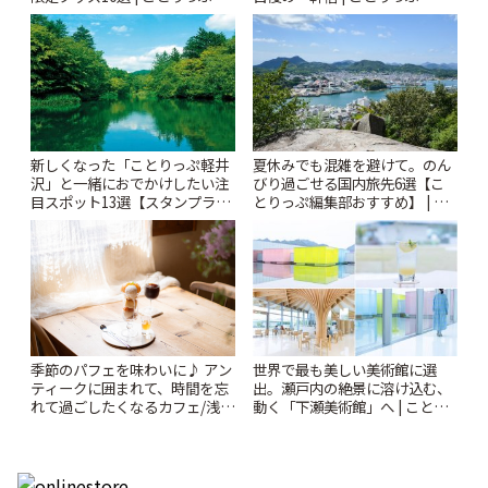
新しくなった「ことりっぷ軽井
夏休みでも混雑を避けて。のん
沢」と一緒におでかけしたい注
びり過ごせる国内旅先6選【こ
目スポット13選【スタンプラリ
とりっぷ編集部おすすめ】 | こ
ー開催中】 | ことりっぷ
とりっぷ
世界で最も美しい美術館に選
季節のパフェを味わいに♪ アン
出。瀬戸内の絶景に溶け込む、
ティークに囲まれて、時間を忘
動く「下瀬美術館」へ | ことり
れて過ごしたくなるカフェ/浅草
っぷ
「annorum cafe」 | ことりっぷ