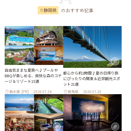
のおすすめ記事
静岡県
自由気ままな夏旅へ♪プールや
都心から約2時間♪夏の日帰り旅
BBQが楽しめる、爽快な森のコテ
にぴったりの関東＆近郊観光スポ
ージ＆リゾート15選
ット21選
栃木県
[PR]
2026.07.24
群馬県
2026.07.20