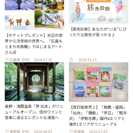
【旅先診断】あなたの“いま”にぴ
ったりな旅先が見つかる♪
【チケットプレゼント】水辺の世
界から浮世絵の世界へ。「広島も
とまち水族館」ではじまるアート
さんぽ
広島県
[PR]
2026.07.31
2026.05.15
長野・浅間温泉「界 松本」がリニ
【改訂版発売♪】「角館・盛岡」
ューアルオープン。信州ワインと
「仙台」「鎌倉」「伊豆」「軽井
音楽に浸るエレガントな湯宿へ
沢」「伊勢志摩」国内6エリアと
海外1エリアがリニューアル
長野県
[PR]
2026.08.05
宮城県
2026.07.09