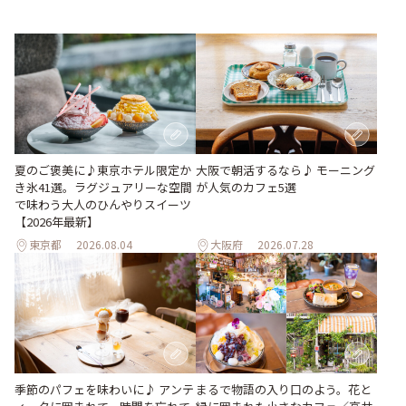
夏のご褒美に♪東京ホテル限定か
大阪で朝活するなら♪ モーニング
き氷41選。ラグジュアリーな空間
が人気のカフェ5選
で味わう大人のひんやりスイーツ
【2026年最新】
東京都
2026.08.04
大阪府
2026.07.28
季節のパフェを味わいに♪ アンテ
まるで物語の入り口のよう。花と