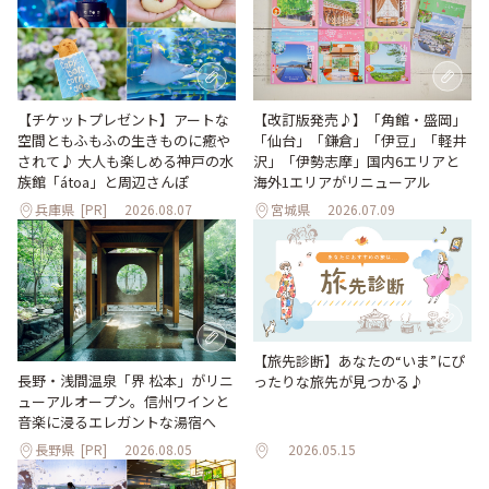
【改訂版発売♪】「角館・盛岡」
【チケットプレゼント】アートな
「仙台」「鎌倉」「伊豆」「軽井
空間ともふもふの生きものに癒や
沢」「伊勢志摩」国内6エリアと
されて♪ 大人も楽しめる神戸の水
海外1エリアがリニューアル
族館「átoa」と周辺さんぽ
兵庫県
[PR]
2026.08.07
宮城県
2026.07.09
【旅先診断】あなたの“いま”にぴ
長野・浅間温泉「界 松本」がリニ
ったりな旅先が見つかる♪
ューアルオープン。信州ワインと
音楽に浸るエレガントな湯宿へ
長野県
[PR]
2026.08.05
2026.05.15