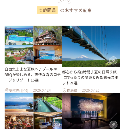
のおすすめ記事
静岡県
自由気ままな夏旅へ♪プールや
都心から約2時間♪夏の日帰り旅
BBQが楽しめる、爽快な森のコテ
にぴったりの関東＆近郊観光スポ
ージ＆リゾート15選
ット21選
栃木県
[PR]
2026.07.24
群馬県
2026.07.20