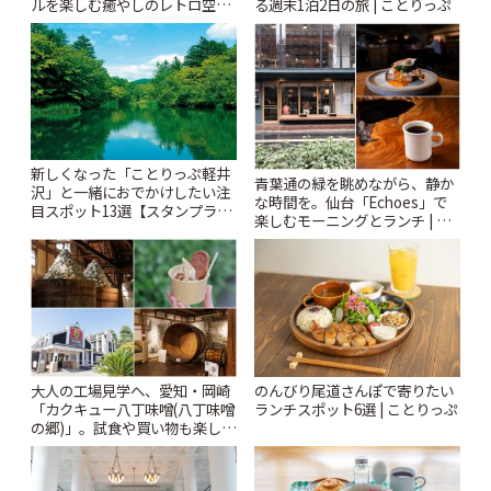
ルを楽しむ癒やしのレトロ空間
る週末1泊2日の旅 | ことりっぷ
| ことりっぷ
新しくなった「ことりっぷ軽井
青葉通の緑を眺めながら、静か
沢」と一緒におでかけしたい注
な時間を。仙台「Echoes」で
目スポット13選【スタンプラリ
楽しむモーニングとランチ | こ
ー開催中】 | ことりっぷ
とりっぷ
大人の工場見学へ、愛知・岡崎
のんびり尾道さんぽで寄りたい
「カクキュー八丁味噌(八丁味噌
ランチスポット6選 | ことりっぷ
の郷)」。試食や買い物も楽しみ
♪ | ことりっぷ