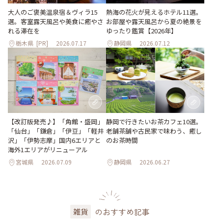
大人のご褒美温泉宿＆ヴィラ15
熱海の花火が見えるホテル11選。
選。客室露天風呂や美食に癒やさ
お部屋や露天風呂から夏の絶景を
れる滞在を
ゆったり鑑賞【2026年】
栃木県
[PR]
2026.07.17
静岡県
2026.07.12
【改訂版発売♪】「角館・盛岡」
静岡で行きたいお茶カフェ10選。
「仙台」「鎌倉」「伊豆」「軽井
老舗茶舗や古民家で味わう、癒し
沢」「伊勢志摩」国内6エリアと
のお茶時間
海外1エリアがリニューアル
宮城県
2026.07.09
静岡県
2026.06.27
のおすすめ記事
雑貨