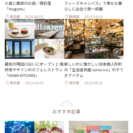
た器と雑貨のお店／西荻窪
フィーズキャンパス」で幸せな暮
「tsugumi」
らしに出会う旅～前編
東京都
2026.08.05
静岡県
2019.04.10
蔵前の隅田川沿いにオープン♪ 隈
新しいのに懐かしい――日本橋人形町
研吾デザインのカフェレストラン
の「生活道具屋 surou n.n」のすて
「KAWA KITCHEN」
きアイテム
東京都
2023.04.19
東京都
2023.06.01
おすすめ記事