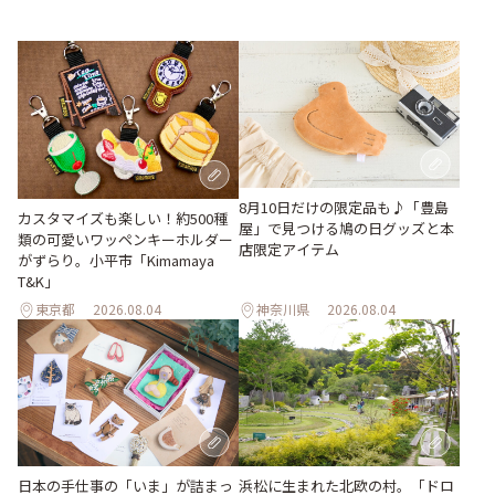
8月10日だけの限定品も♪「豊島
カスタマイズも楽しい！約500種
屋」で見つける鳩の日グッズと本
類の可愛いワッペンキーホルダー
店限定アイテム
がずらり。小平市「Kimamaya
T&K」
東京都
2026.08.04
神奈川県
2026.08.04
日本の手仕事の「いま」が詰まっ
浜松に生まれた北欧の村。「ドロ