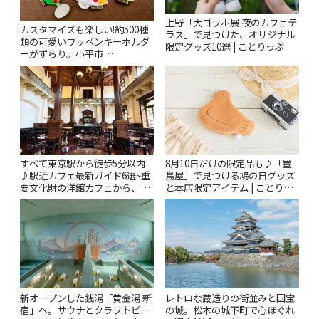
上野「大ゴッホ展 夜のカフェテ
カスタマイズも楽しい!約500種
ラス」で見つけた、オリジナル
類の可愛いワッペンキーホルダ
限定グッズ10選 | ことりっぷ
ーがずらり。小平市
「Kimamaya T&K」 | ことりっ
ぷ
すべて東京駅から徒歩5分以内
8月10日だけの限定品も♪「豊
♪駅近カフェ最新ガイド6選~重
島屋」で見つける鳩の日グッズ
要文化財の洋館カフェから、改
と本店限定アイテム | ことりっ
札すぐのレトロ喫茶まで~ | こと
ぷ
りっぷ
新オープンした銭湯「黄金湯 新
レトロな蔵造りの街並みと国宝
宿」へ。サウナとクラフトビー
の城。松本の城下町で心ほぐれ