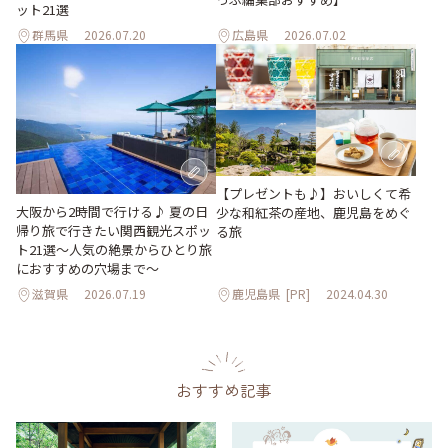
ット21選
群馬県
2026.07.20
広島県
2026.07.02
【プレゼントも♪】おいしくて希
大阪から2時間で行ける♪ 夏の日
少な和紅茶の産地、鹿児島をめぐ
帰り旅で行きたい関西観光スポッ
る旅
ト21選～人気の絶景からひとり旅
におすすめの穴場まで～
滋賀県
2026.07.19
鹿児島県
[PR]
2024.04.30
おすすめ記事