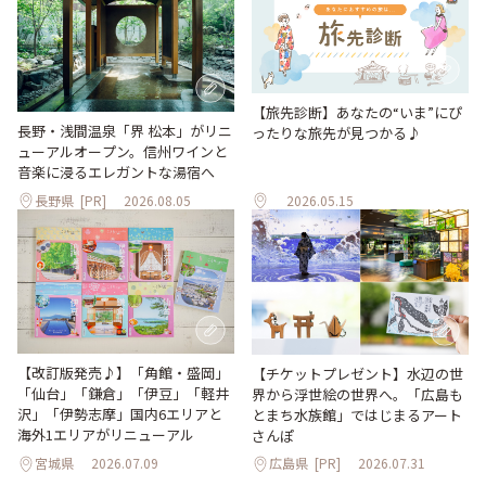
【旅先診断】あなたの“いま”にぴ
長野・浅間温泉「界 松本」がリニ
ったりな旅先が見つかる♪
ューアルオープン。信州ワインと
音楽に浸るエレガントな湯宿へ
長野県
[PR]
2026.08.05
2026.05.15
【改訂版発売♪】「角館・盛岡」
【チケットプレゼント】水辺の世
「仙台」「鎌倉」「伊豆」「軽井
界から浮世絵の世界へ。「広島も
沢」「伊勢志摩」国内6エリアと
とまち水族館」ではじまるアート
海外1エリアがリニューアル
さんぽ
宮城県
2026.07.09
広島県
[PR]
2026.07.31