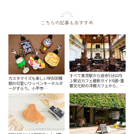
こちらの記事もおすすめ
すべて東京駅から徒歩5分以内
カスタマイズも楽しい!約500種
♪駅近カフェ最新ガイド6選~重
類の可愛いワッペンキーホルダ
要文化財の洋館カフェから、改
ーがずらり。小平市
札すぐのレトロ喫茶まで~ | こと
「Kimamaya T&K」 | ことりっ
りっぷ
ぷ