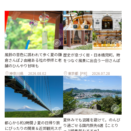
風鈴の音色に誘われて歩く夏の鎌
歴史が息づく街・日本橋兜町。時
倉さんぽ♪由緒ある社の参拝と老
をつなぐ風景に出会う一日さんぽ
舗のひんやり甘味も
神奈川県
2026.08.02
東京都
[PR]
2026.07.28
夏休みでも混雑を避けて。のんび
都心から約2時間♪夏の日帰り旅
り過ごせる国内旅先6選【ことり
にぴったりの関東＆近郊観光スポ
っぷ編集部おすすめ】