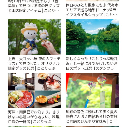
8月10日だけの限定品も♪「豊
休日のひとり散歩にも♪ 代々木
島屋」で見つける鳩の日グッズ
エリアで巡る絶品ドーナツ&ラ
と本店限定アイテム | ことりっ
イフスタイルショップ | ことり
ぷ
っぷ
上野「大ゴッホ展 夜のカフェテ
新しくなった「ことりっぷ軽井
ラス」で見つけた、オリジナル
沢」と一緒におでかけしたい注
限定グッズ10選 | ことりっぷ
目スポット13選【スタンプラリ
ー開催中】 | ことりっぷ
風鈴の音色に誘われて歩く夏の
河津・南伊豆でお泊まり。さり
鎌倉さんぽ♪由緒ある社の参拝
げない心遣いが心地よい、料理
と老舗のひんやり甘味も | こと
自慢の一軒宿 | ことりっぷ
りっぷ