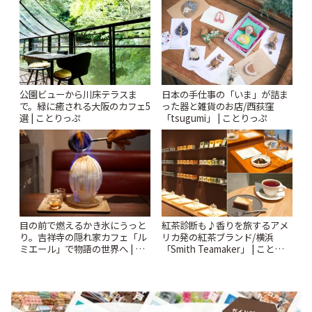
公園ビューから川床テラスま
日本の手仕事の「いま」が詰ま
で。緑に癒される大阪のカフェ5
った器と雑貨のお店/西荻窪
選 | ことりっぷ
「tsugumi」 | ことりっぷ
紅茶診断も♪香りを旅するアメ
目の前で燃えるかき氷にうっと
リカ発の紅茶ブランド/横浜
り。吉祥寺の隠れ家カフェ「ル
「Smith Teamaker」 | ことりっ
ミエール」で物語の世界へ | こ
ぷ
とりっぷ