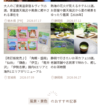
大人のご褒美温泉宿＆ヴィラ15
熱海の花火が見えるホテル11選。
選。客室露天風呂や美食に癒やさ
お部屋や露天風呂から夏の絶景を
れる滞在を
ゆったり鑑賞【2026年】
栃木県
[PR]
2026.07.17
静岡県
2026.07.12
【改訂版発売♪】「角館・盛岡」
静岡で行きたいお茶カフェ10選。
「仙台」「鎌倉」「伊豆」「軽井
老舗茶舗や古民家で味わう、癒し
沢」「伊勢志摩」国内6エリアと
のお茶時間
海外1エリアがリニューアル
宮城県
2026.07.09
静岡県
2026.06.27
のおすすめ記事
風景・景色