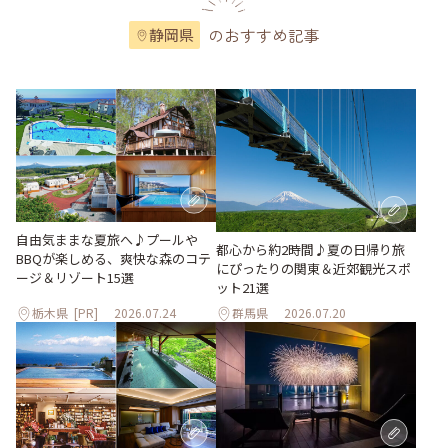
のおすすめ記事
静岡県
自由気ままな夏旅へ♪プールや
都心から約2時間♪夏の日帰り旅
BBQが楽しめる、爽快な森のコテ
にぴったりの関東＆近郊観光スポ
ージ＆リゾート15選
ット21選
栃木県
[PR]
2026.07.24
群馬県
2026.07.20