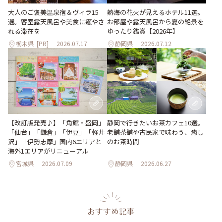
大人のご褒美温泉宿＆ヴィラ15
熱海の花火が見えるホテル11選。
選。客室露天風呂や美食に癒やさ
お部屋や露天風呂から夏の絶景を
れる滞在を
ゆったり鑑賞【2026年】
栃木県
[PR]
2026.07.17
静岡県
2026.07.12
【改訂版発売♪】「角館・盛岡」
静岡で行きたいお茶カフェ10選。
「仙台」「鎌倉」「伊豆」「軽井
老舗茶舗や古民家で味わう、癒し
沢」「伊勢志摩」国内6エリアと
のお茶時間
海外1エリアがリニューアル
宮城県
2026.07.09
静岡県
2026.06.27
おすすめ記事