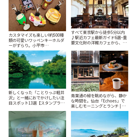
すべて東京駅から徒歩5分以内
カスタマイズも楽しい!約500種
♪駅近カフェ最新ガイド6選~重
類の可愛いワッペンキーホルダ
要文化財の洋館カフェから、改
ーがずらり。小平市
札すぐのレトロ喫茶まで~ | こと
「Kimamaya T&K」 | ことりっ
りっぷ
ぷ
新しくなった「ことりっぷ軽井
青葉通の緑を眺めながら、静か
沢」と一緒におでかけしたい注
な時間を。仙台「Echoes」で
目スポット13選【スタンプラリ
楽しむモーニングとランチ | こ
ー開催中】 | ことりっぷ
とりっぷ