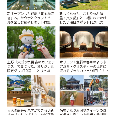
新オープンした銭湯「黄金湯 新
新しくなった「ことりっぷ清
宿」へ。サウナとクラフトビー
里・八ヶ岳」と一緒におでかけ
ルを楽しむ癒やしのレトロ空間
したい注目スポット11選【スタ
| ことりっぷ
ンプラリー開催中】 | ことりっ
ぷ
上野「大ゴッホ展 夜のカフェテ
オリエント急行の客車のよう♪
ラス」で見つけた、オリジナル
アガサ・クリスティーの世界に
限定グッズ10選 | ことりっぷ
浸れるブックカフェ/神田「サロ
ンクリスティ」 | ことりっぷ
大人の醸造所見学ができる♪新
名物いなり寿司やスイーツの食
オープンした「よなよなビアラ
べ歩きも楽しい♪愛知・豊川稲