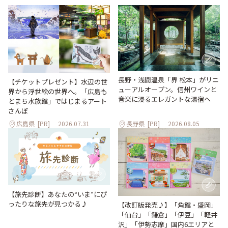
長野・浅間温泉「界 松本」がリニ
【チケットプレゼント】水辺の世
ューアルオープン。信州ワインと
界から浮世絵の世界へ。「広島も
音楽に浸るエレガントな湯宿へ
とまち水族館」ではじまるアート
さんぽ
広島県
[PR]
2026.07.31
長野県
[PR]
2026.08.05
【旅先診断】あなたの“いま”にぴ
ったりな旅先が見つかる♪
【改訂版発売♪】「角館・盛岡」
「仙台」「鎌倉」「伊豆」「軽井
沢」「伊勢志摩」国内6エリアと