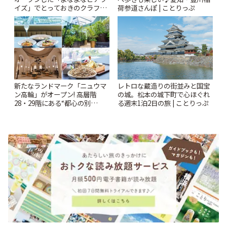
イズ」でとっておきのクラフト
荷参道さんぽ | ことりっぷ
ビール体験 | ことりっぷ
新たなランドマーク「ニュウマ
レトロな蔵造りの街並みと国宝
ン高輪」がオープン! 高層階
の城。松本の城下町で心ほぐれ
28・29階にある“都心の別
る週末1泊2日の旅 | ことりっぷ
荘”「ルフトバウム」とは? | こ
とりっぷ