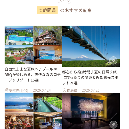
のおすすめ記事
静岡県
自由気ままな夏旅へ♪プールや
都心から約2時間♪夏の日帰り旅
BBQが楽しめる、爽快な森のコテ
にぴったりの関東＆近郊観光スポ
ージ＆リゾート15選
ット21選
栃木県
[PR]
2026.07.24
群馬県
2026.07.20