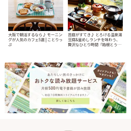
苔庭がすてき♪ とろける温泉湯
大阪で朝活するなら♪ モーニン
豆腐&釜めしランチを味わう、
グが人気のカフェ5選 | ことりっ
贅沢なひとり時間「箱根とうふ
ぷ
茶屋 八十八」 | ことりっぷ