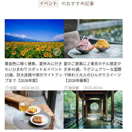
のおすすめ記事
イベント
黄金色に輝く絶景。夏休みに行き
夏のご褒美に♪東京ホテル限定か
たいひまわりスポット＆イベント
き氷41選。ラグジュアリーな空間
15選。巨大迷路や夜のライトアッ
で味わう大人のひんやりスイーツ
プまで【2026年夏】
【2026年最新】
全国
2026.08.01
東京都
2026.08.04