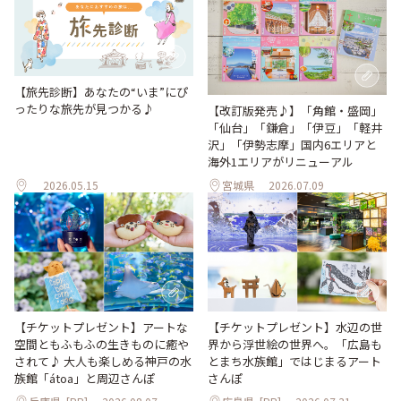
【旅先診断】あなたの“いま”にぴ
ったりな旅先が見つかる♪
【改訂版発売♪】「角館・盛岡」
「仙台」「鎌倉」「伊豆」「軽井
沢」「伊勢志摩」国内6エリアと
海外1エリアがリニューアル
2026.05.15
宮城県
2026.07.09
【チケットプレゼント】アートな
【チケットプレゼント】水辺の世
空間ともふもふの生きものに癒や
界から浮世絵の世界へ。「広島も
されて♪ 大人も楽しめる神戸の水
とまち水族館」ではじまるアート
族館「átoa」と周辺さんぽ
さんぽ