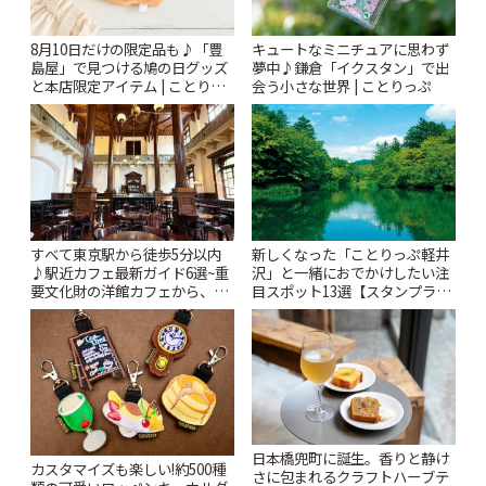
8月10日だけの限定品も♪「豊
キュートなミニチュアに思わず
島屋」で見つける鳩の日グッズ
夢中♪鎌倉「イクスタン」で出
と本店限定アイテム | ことりっ
会う小さな世界 | ことりっぷ
ぷ
すべて東京駅から徒歩5分以内
新しくなった「ことりっぷ軽井
♪駅近カフェ最新ガイド6選~重
沢」と一緒におでかけしたい注
要文化財の洋館カフェから、改
目スポット13選【スタンプラリ
札すぐのレトロ喫茶まで~ | こと
ー開催中】 | ことりっぷ
りっぷ
日本橋兜町に誕生。香りと静け
カスタマイズも楽しい!約500種
さに包まれるクラフトハーブテ