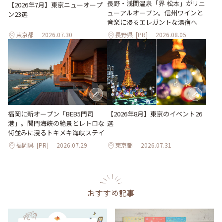
長野・浅間温泉「界 松本」がリニ
【2026年7月】東京ニューオープ
ューアルオープン。信州ワインと
ン23選
音楽に浸るエレガントな湯宿へ
東京都
2026.07.30
長野県
[PR]
2026.08.05
【2026年8月】東京のイベント26
福岡に新オープン「BEB5門司
選
港」。関門海峡の絶景とレトロな
街並みに浸るトキメキ海峡ステイ
福岡県
[PR]
2026.07.29
東京都
2026.07.31
おすすめ記事