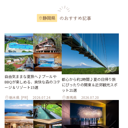
のおすすめ記事
静岡県
自由気ままな夏旅へ♪プールや
都心から約2時間♪夏の日帰り旅
BBQが楽しめる、爽快な森のコテ
にぴったりの関東＆近郊観光スポ
ージ＆リゾート15選
ット21選
栃木県
[PR]
2026.07.24
群馬県
2026.07.20