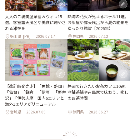
大人のご褒美温泉宿＆ヴィラ15
熱海の花火が見えるホテル11選。
選。客室露天風呂や美食に癒やさ
お部屋や露天風呂から夏の絶景を
れる滞在を
ゆったり鑑賞【2026年】
栃木県
[PR]
2026.07.17
静岡県
2026.07.12
【改訂版発売♪】「角館・盛岡」
静岡で行きたいお茶カフェ10選。
「仙台」「鎌倉」「伊豆」「軽井
老舗茶舗や古民家で味わう、癒し
沢」「伊勢志摩」国内6エリアと
のお茶時間
海外1エリアがリニューアル
宮城県
2026.07.09
静岡県
2026.06.27