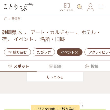
ガイド・マガジン
静岡県
静岡県
×
、
アート・カルチャー
、
ホテル・
宿
、
イベント
、
名所・旧跡
絞り込む
たびレポ
イベント
アクティビテ
スポット
記事
投稿
もっとみる
エリアを指定して絞り込む