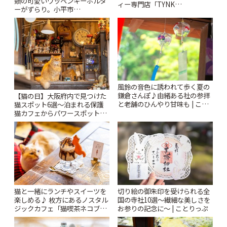
類の可愛いワッペンキーホルダ
ィー専門店「TYNK
ーがずらり。小平市
Kabutocho」 | ことりっぷ
「Kimamaya T&K」 | ことりっ
ぷ
風鈴の音色に誘われて歩く夏の
鎌倉さんぽ♪由緒ある社の参拝
【猫の日】大阪府内で見つけた
と老舗のひんやり甘味も | こと
猫スポット6選〜泊まれる保護
りっぷ
猫カフェからパワースポットま
で〜 | ことりっぷ
猫と一緒にランチやスイーツを
切り絵の御朱印を受けられる全
楽しめる♪ 枚方にあるノスタル
国の寺社10選〜繊細な美しさを
ジックカフェ「猫喫茶ネコブ」
お参りの記念に〜 | ことりっぷ
| ことりっぷ