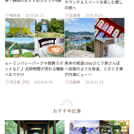
阜・静岡のおすすめスポット6選
やランチ＆スイーツを楽しむ癒し
の旅へ
岐阜県
2025.09.23
滋賀県
2026.05.01
ムーミンバレーパークや発酵スポ
再来の尾道1dayひとり旅さんぽ
ットなど♪ 北欧時間が流れる飯能
～迷路のような坂道、ときどき瀬
へおでかけ
戸内海ビュー～
埼玉県
[PR]
2024.09.06
広島県
2024.11.23
おすすめ記事