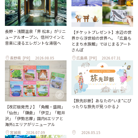
長野・浅間温泉「界 松本」がリニ
【チケットプレゼント】水辺の世
ューアルオープン。信州ワインと
界から浮世絵の世界へ。「広島も
音楽に浸るエレガントな湯宿へ
とまち水族館」ではじまるアート
さんぽ
長野県
[PR]
2026.08.05
広島県
[PR]
2026.07.31
【旅先診断】あなたの“いま”にぴ
ったりな旅先が見つかる♪
【改訂版発売♪】「角館・盛岡」
「仙台」「鎌倉」「伊豆」「軽井
沢」「伊勢志摩」国内6エリアと
海外1エリアがリニューアル
宮城県
2026.07.09
2026.05.15