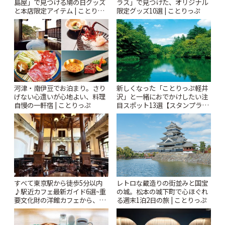
島屋」で見つける鳩の日グッズ
ラス」で見つけた、オリジナル
と本店限定アイテム | ことりっ
限定グッズ10選 | ことりっぷ
ぷ
河津・南伊豆でお泊まり。さり
新しくなった「ことりっぷ軽井
げない心遣いが心地よい、料理
沢」と一緒におでかけしたい注
自慢の一軒宿 | ことりっぷ
目スポット13選【スタンプラリ
ー開催中】 | ことりっぷ
すべて東京駅から徒歩5分以内
レトロな蔵造りの街並みと国宝
♪駅近カフェ最新ガイド6選~重
の城。松本の城下町で心ほぐれ
要文化財の洋館カフェから、改
る週末1泊2日の旅 | ことりっぷ
札すぐのレトロ喫茶まで~ | こと
りっぷ