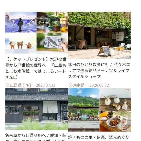
【チケットプレゼント】水辺の世
休日のひとり散歩にも♪ 代々木エ
界から浮世絵の世界へ。「広島も
リアで巡る絶品ドーナツ＆ライフ
とまち水族館」ではじまるアート
スタイルショップ
さんぽ
広島県
[PR]
2026.07.31
東京都
2026.08.02
名古屋から日帰り旅へ♪愛知・岐
焼きものの里・信楽、窯元めぐり