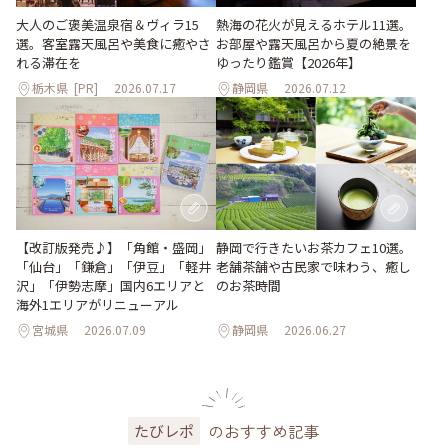
大人のご褒美温泉宿＆ヴィラ15
熱海の花火が見えるホテル11選。
選。客室露天風呂や美食に癒やさ
お部屋や露天風呂から夏の絶景を
れる滞在を
ゆったり鑑賞【2026年】
栃木県
[PR]
2026.07.17
静岡県
2026.07.12
【改訂版発売♪】「角館・盛岡」
静岡で行きたいお茶カフェ10選。
「仙台」「鎌倉」「伊豆」「軽井
老舗茶舗や古民家で味わう、癒し
沢」「伊勢志摩」国内6エリアと
のお茶時間
海外1エリアがリニューアル
宮城県
2026.07.09
静岡県
2026.06.27
のおすすめ記事
たびレポ