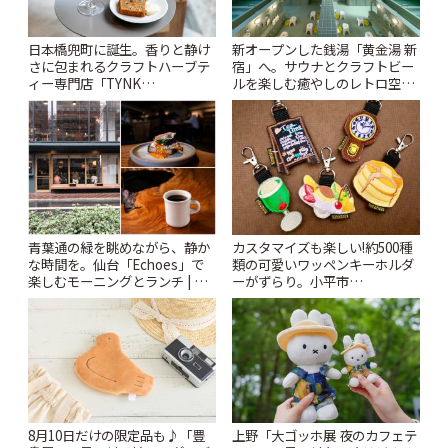
日本橋兜町に誕生。香りと静け
新オープンした銭湯「黄金湯 新
さに包まれるクラフトハーブテ
宿」へ。サウナとクラフトビー
ィー専門店「TYNK
ルを楽しむ癒やしのレトロ空間
Kabutocho」 | ことりっぷ
| ことりっぷ
青葉通の緑を眺めながら、静か
カスタマイズも楽しい!約500種
な時間を。仙台「Echoes」で
類の可愛いワッペンキーホルダ
楽しむモーニングとランチ | こ
ーがずらり。小平市
とりっぷ
「Kimamaya T&K」 | ことりっ
ぷ
8月10日だけの限定品も♪「豊
上野「大ゴッホ展 夜のカフェテ