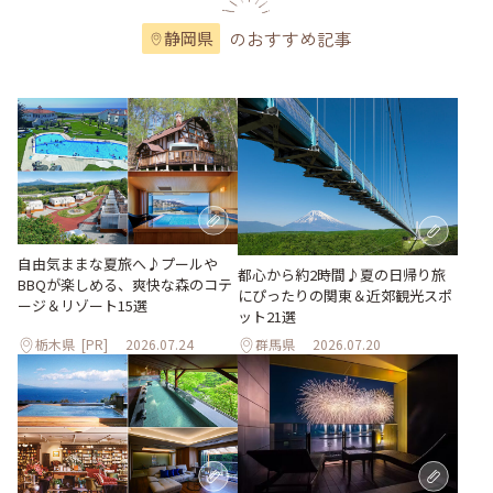
のおすすめ記事
静岡県
自由気ままな夏旅へ♪プールや
都心から約2時間♪夏の日帰り旅
BBQが楽しめる、爽快な森のコテ
にぴったりの関東＆近郊観光スポ
ージ＆リゾート15選
ット21選
栃木県
[PR]
2026.07.24
群馬県
2026.07.20