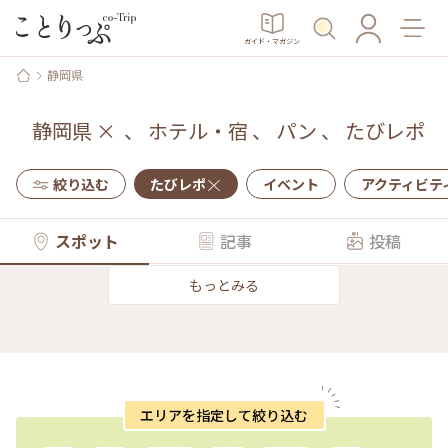
ガイド・マガジン
静岡県
静岡県
×
、
ホテル・宿
、
パン
、
たびレポ
絞り込む
たびレポ
イベント
アクティビテ
スポット
記事
投稿
もっとみる
エリアを指定して絞り込む