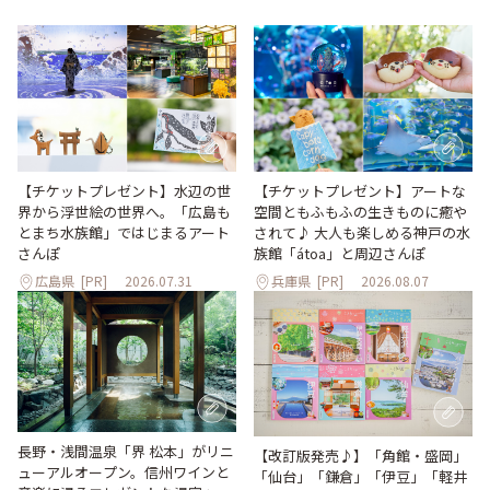
【チケットプレゼント】水辺の世
【チケットプレゼント】アートな
界から浮世絵の世界へ。「広島も
空間ともふもふの生きものに癒や
とまち水族館」ではじまるアート
されて♪ 大人も楽しめる神戸の水
さんぽ
族館「átoa」と周辺さんぽ
広島県
[PR]
2026.07.31
兵庫県
[PR]
2026.08.07
長野・浅間温泉「界 松本」がリニ
【改訂版発売♪】「角館・盛岡」
ューアルオープン。信州ワインと
「仙台」「鎌倉」「伊豆」「軽井