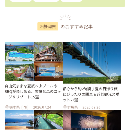
のおすすめ記事
静岡県
自由気ままな夏旅へ♪プールや
都心から約2時間♪夏の日帰り旅
BBQが楽しめる、爽快な森のコテ
にぴったりの関東＆近郊観光スポ
ージ＆リゾート15選
ット21選
栃木県
[PR]
2026.07.24
群馬県
2026.07.20