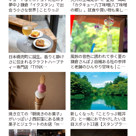
夢中♪鎌倉「イクスタン」で出
「カクキュー八丁味噌(八丁味噌
会う小さな世界 | ことりっぷ
の郷)」。試食や買い物も楽しみ
♪ | ことりっぷ
風鈴の音色に誘われて歩く夏の
日本橋兜町に誕生。香りと静け
鎌倉さんぽ♪由緒ある社の参拝
さに包まれるクラフトハーブテ
と老舗のひんやり甘味も | こと
ィー専門店「TYNK
りっぷ
Kabutocho」 | ことりっぷ
焼き立ての「朝焼きのお菓子」
新しくなった「ことりっぷ軽井
がいっぱい♪西荻窪にある焼き
沢」と一緒におでかけしたい注
菓子とジェラートのお店「mUni
目スポット13選【スタンプラリ
(ムニ)」 | ことりっぷ
ー開催中】 | ことりっぷ