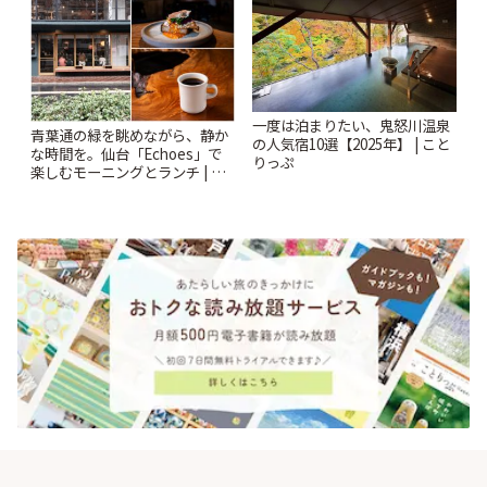
一度は泊まりたい、鬼怒川温泉
青葉通の緑を眺めながら、静か
の人気宿10選【2025年】 | こと
な時間を。仙台「Echoes」で
りっぷ
楽しむモーニングとランチ | こ
とりっぷ