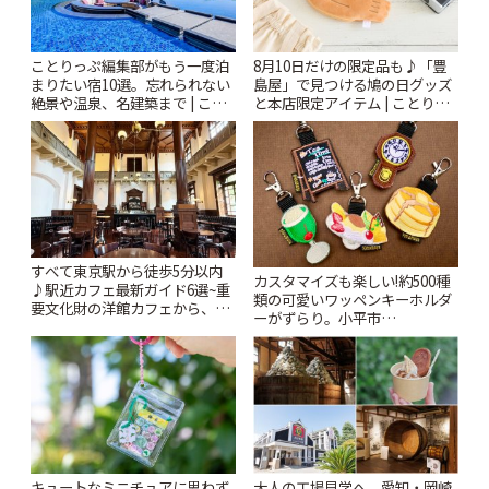
ことりっぷ編集部がもう一度泊
8月10日だけの限定品も♪「豊
まりたい宿10選。忘れられない
島屋」で見つける鳩の日グッズ
絶景や温泉、名建築まで | こと
と本店限定アイテム | ことりっ
りっぷ
ぷ
すべて東京駅から徒歩5分以内
カスタマイズも楽しい!約500種
♪駅近カフェ最新ガイド6選~重
類の可愛いワッペンキーホルダ
要文化財の洋館カフェから、改
ーがずらり。小平市
札すぐのレトロ喫茶まで~ | こと
「Kimamaya T&K」 | ことりっ
りっぷ
ぷ
キュートなミニチュアに思わず
大人の工場見学へ、愛知・岡崎