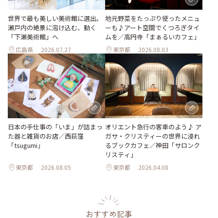
世界で最も美しい美術館に選出。
地元野菜をたっぷり使ったメニュ
瀬戸内の絶景に溶け込む、動く
ーも♪アート空間でくつろぎタイ
「下瀬美術館」へ
ムを／高円寺「まぁるいカフェ」
広島県
2026.07.27
東京都
2026.08.03
日本の手仕事の「いま」が詰まっ
オリエント急行の客車のよう♪ ア
た器と雑貨のお店／西荻窪
ガサ・クリスティーの世界に浸れ
「tsugumi」
るブックカフェ／神田「サロンク
リスティ」
東京都
2026.08.05
東京都
2026.04.08
おすすめ記事