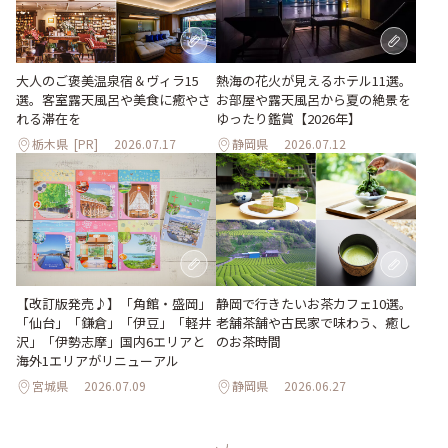
大人のご褒美温泉宿＆ヴィラ15
熱海の花火が見えるホテル11選。
選。客室露天風呂や美食に癒やさ
お部屋や露天風呂から夏の絶景を
れる滞在を
ゆったり鑑賞【2026年】
栃木県
[PR]
2026.07.17
静岡県
2026.07.12
【改訂版発売♪】「角館・盛岡」
静岡で行きたいお茶カフェ10選。
「仙台」「鎌倉」「伊豆」「軽井
老舗茶舗や古民家で味わう、癒し
沢」「伊勢志摩」国内6エリアと
のお茶時間
海外1エリアがリニューアル
宮城県
2026.07.09
静岡県
2026.06.27