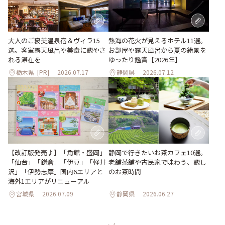
大人のご褒美温泉宿＆ヴィラ15
熱海の花火が見えるホテル11選。
選。客室露天風呂や美食に癒やさ
お部屋や露天風呂から夏の絶景を
れる滞在を
ゆったり鑑賞【2026年】
栃木県
[PR]
2026.07.17
静岡県
2026.07.12
【改訂版発売♪】「角館・盛岡」
静岡で行きたいお茶カフェ10選。
「仙台」「鎌倉」「伊豆」「軽井
老舗茶舗や古民家で味わう、癒し
沢」「伊勢志摩」国内6エリアと
のお茶時間
海外1エリアがリニューアル
宮城県
2026.07.09
静岡県
2026.06.27