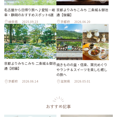
名古屋から日帰り旅へ♪愛知・岐
京都よりみちこみち 二条城＆御池
阜・静岡のおすすめスポット6選
通【後編】
岐阜県
2025.09.23
京都府
2026.06.20
京都よりみちこみち 二条城＆御池
焼きものの里・信楽、窯元めぐり
通【前編】
やランチ＆スイーツを楽しむ癒し
の旅へ
京都府
2026.06.14
滋賀県
2026.05.01
おすすめ記事