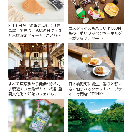
8月10日だけの限定品も♪「豊
カスタマイズも楽しい!約500種
島屋」で見つける鳩の日グッズ
類の可愛いワッペンキーホルダ
と本店限定アイテム | ことりっ
ーがずらり。小平市
ぷ
「Kimamaya T&K」 | ことりっ
ぷ
すべて東京駅から徒歩5分以内
日本橋兜町に誕生。香りと静け
♪駅近カフェ最新ガイド6選~重
さに包まれるクラフトハーブテ
要文化財の洋館カフェから、改
ィー専門店「TYNK
札すぐのレトロ喫茶まで~ | こと
Kabutocho」 | ことりっぷ
りっぷ