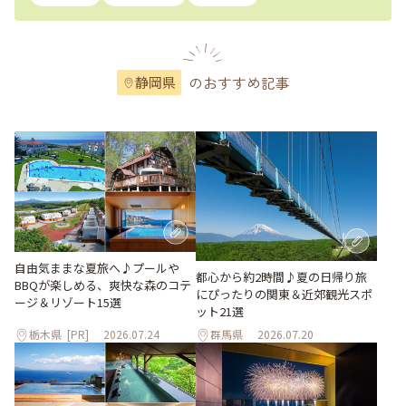
のおすすめ記事
静岡県
自由気ままな夏旅へ♪プールや
都心から約2時間♪夏の日帰り旅
BBQが楽しめる、爽快な森のコテ
にぴったりの関東＆近郊観光スポ
ージ＆リゾート15選
ット21選
栃木県
[PR]
2026.07.24
群馬県
2026.07.20