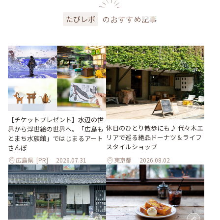
のおすすめ記事
たびレポ
【チケットプレゼント】水辺の世
休日のひとり散歩にも♪ 代々木エ
界から浮世絵の世界へ。「広島も
リアで巡る絶品ドーナツ＆ライフ
とまち水族館」ではじまるアート
スタイルショップ
さんぽ
広島県
[PR]
2026.07.31
東京都
2026.08.02