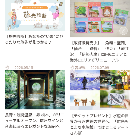
【旅先診断】あなたの“いま”にぴ
ったりな旅先が見つかる♪
【改訂版発売♪】「角館・盛岡」
「仙台」「鎌倉」「伊豆」「軽井
沢」「伊勢志摩」国内6エリアと
海外1エリアがリニューアル
2026.05.15
宮城県
2026.07.09
長野・浅間温泉「界 松本」がリニ
【チケットプレゼント】水辺の世
ューアルオープン。信州ワインと
界から浮世絵の世界へ。「広島も
音楽に浸るエレガントな湯宿へ
とまち水族館」ではじまるアート
さんぽ