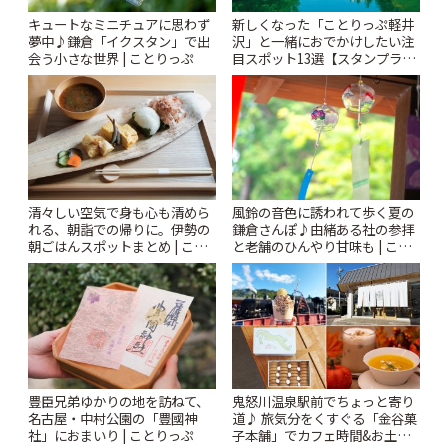
キュートなミニチュアに思わず
新しくなった「ことりっぷ軽井
夢中♪鎌倉「イクスタン」で出
沢」と一緒におでかけしたい注
会う小さな世界 | ことりっぷ
目スポット13選【スタンプラリ
ー開催中】 | ことりっぷ
風鈴の音色に誘われて歩く夏の
清々しい空気で身も心も清めら
鎌倉さんぽ♪由緒ある社の参拝
れる、朝詣での帰りに。伊勢の
と老舗のひんやり甘味も | こと
朝ごはんスポットまとめ | こと
りっぷ
りっぷ
豊臣兄弟ゆかりの地を訪ねて、
鬼怒川温泉駅前でちょっと寄り
名古屋・中村公園の「豊國神
道♪ 旅気分をくすぐる「金谷菓
社」におまいり | ことりっぷ
子本舗」でカフェ時間&お土産