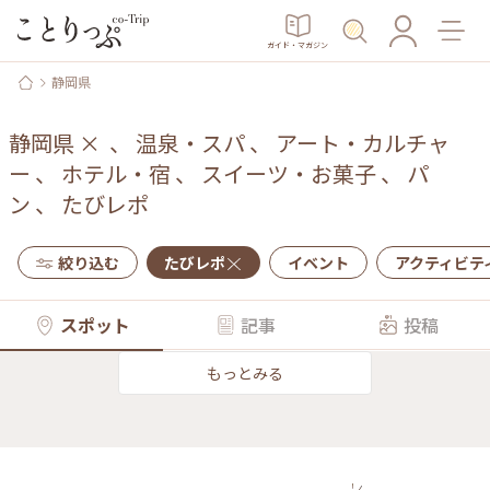
ガイド・マガジン
静岡県
静岡県
×
、
温泉・スパ
、
アート・カルチャ
ー
、
ホテル・宿
、
スイーツ・お菓子
、
パ
ン
、
たびレポ
絞り込む
たびレポ
イベント
アクティビテ
スポット
記事
投稿
もっとみる