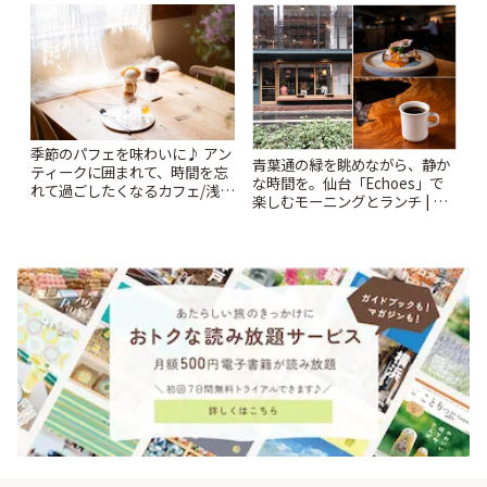
探し | ことりっぷ
季節のパフェを味わいに♪ アン
青葉通の緑を眺めながら、静か
ティークに囲まれて、時間を忘
な時間を。仙台「Echoes」で
れて過ごしたくなるカフェ/浅草
楽しむモーニングとランチ | こ
「annorum cafe」 | ことりっぷ
とりっぷ