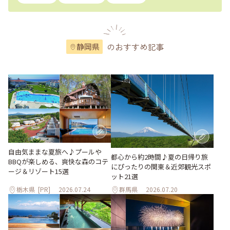
のおすすめ記事
静岡県
自由気ままな夏旅へ♪プールや
都心から約2時間♪夏の日帰り旅
BBQが楽しめる、爽快な森のコテ
にぴったりの関東＆近郊観光スポ
ージ＆リゾート15選
ット21選
栃木県
[PR]
2026.07.24
群馬県
2026.07.20