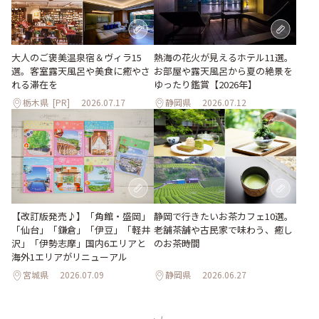
大人のご褒美温泉宿＆ヴィラ15
熱海の花火が見えるホテル11選。
選。客室露天風呂や美食に癒やさ
お部屋や露天風呂から夏の絶景を
れる滞在を
ゆったり鑑賞【2026年】
栃木県
[PR]
2026.07.17
静岡県
2026.07.12
【改訂版発売♪】「角館・盛岡」
静岡で行きたいお茶カフェ10選。
「仙台」「鎌倉」「伊豆」「軽井
老舗茶舗や古民家で味わう、癒し
沢」「伊勢志摩」国内6エリアと
のお茶時間
海外1エリアがリニューアル
宮城県
2026.07.09
静岡県
2026.06.27