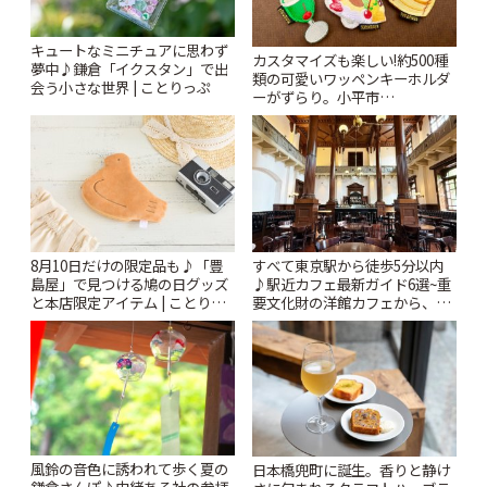
キュートなミニチュアに思わず
カスタマイズも楽しい!約500種
夢中♪鎌倉「イクスタン」で出
類の可愛いワッペンキーホルダ
会う小さな世界 | ことりっぷ
ーがずらり。小平市
「Kimamaya T&K」 | ことりっ
ぷ
8月10日だけの限定品も♪「豊
すべて東京駅から徒歩5分以内
島屋」で見つける鳩の日グッズ
♪駅近カフェ最新ガイド6選~重
と本店限定アイテム | ことりっ
要文化財の洋館カフェから、改
ぷ
札すぐのレトロ喫茶まで~ | こと
りっぷ
風鈴の音色に誘われて歩く夏の
日本橋兜町に誕生。香りと静け