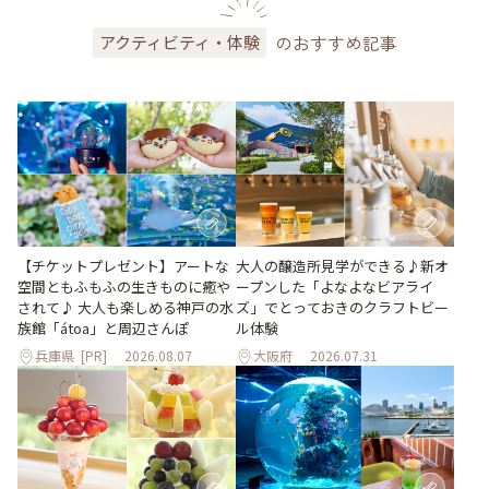
のおすすめ記事
アクティビティ・体験
大人の醸造所見学ができる♪新オ
【チケットプレゼント】アートな
ープンした「よなよなビアライ
空間ともふもふの生きものに癒や
ズ」でとっておきのクラフトビー
されて♪ 大人も楽しめる神戸の水
ル体験
族館「átoa」と周辺さんぽ
兵庫県
[PR]
2026.08.07
大阪府
2026.07.31