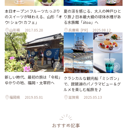
本日オープン! フルーツたっぷり
夏の涼を感じる、大人の神戸ひと
のスイーツが味わえる、山形「オ
り旅♪日本最大級の球体水槽があ
ウ! ショウ! カフェ」
る水族館「átoa」へ
山形県
2017.05.20
兵庫県
[PR]
2025.08.12
新しい時代、最初の旅は「令和」
クラシカルな観光船「ミシガン」
ゆかりの地、福岡・太宰府へ
で、琵琶湖のパノラマビュー＆グ
ルメを楽しむ船旅を♪
福岡県
2019.05.01
滋賀県
2025.05.13
おすすめ記事