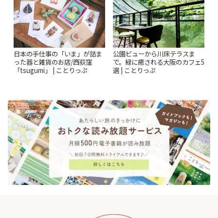
日本の手仕事の「いま」が詰ま
公園ビューから川床テラスま
った器と雑貨のお店/西荻窪
で。緑に癒される大阪のカフェ5
「tsugumi」 | ことりっぷ
選 | ことりっぷ