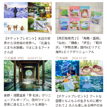
【改訂版発売♪】「角館・盛岡」
【チケットプレゼント】水辺の世
「仙台」「鎌倉」「伊豆」「軽井
界から浮世絵の世界へ。「広島も
沢」「伊勢志摩」国内6エリアと
とまち水族館」ではじまるアート
海外1エリアがリニューアル
さんぽ
広島県
[PR]
2026.07.31
宮城県
2026.07.09
長野・浅間温泉「界 松本」がリニ
【チケットプレゼント】アートな
ューアルオープン。信州ワインと
空間ともふもふの生きものに癒や
音楽に浸るエレガントな湯宿へ
されて♪ 大人も楽しめる神戸の水