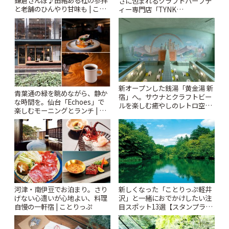
鎌倉さんぽ♪由緒ある社の参拝
さに包まれるクラフトハーブテ
と老舗のひんやり甘味も | こと
ィー専門店「TYNK
りっぷ
Kabutocho」 | ことりっぷ
新オープンした銭湯「黄金湯 新
青葉通の緑を眺めながら、静か
宿」へ。サウナとクラフトビー
な時間を。仙台「Echoes」で
ルを楽しむ癒やしのレトロ空間
楽しむモーニングとランチ | こ
| ことりっぷ
とりっぷ
河津・南伊豆でお泊まり。さり
新しくなった「ことりっぷ軽井
げない心遣いが心地よい、料理
沢」と一緒におでかけしたい注
自慢の一軒宿 | ことりっぷ
目スポット13選【スタンプラリ
ー開催中】 | ことりっぷ