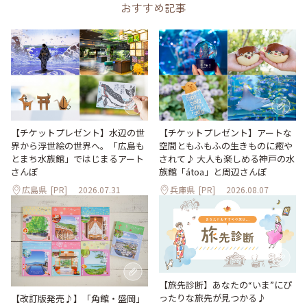
おすすめ記事
【チケットプレゼント】水辺の世
【チケットプレゼント】アートな
界から浮世絵の世界へ。「広島も
空間ともふもふの生きものに癒や
とまち水族館」ではじまるアート
されて♪ 大人も楽しめる神戸の水
さんぽ
族館「átoa」と周辺さんぽ
広島県
[PR]
2026.07.31
兵庫県
[PR]
2026.08.07
【旅先診断】あなたの“いま”にぴ
ったりな旅先が見つかる♪
【改訂版発売♪】「角館・盛岡」