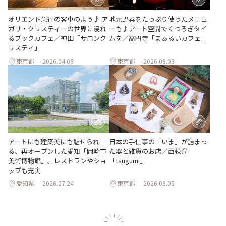
地元野菜をたっぷり使ったメニュ
オリエント急行の客車のよう♪ ア
ーも♪アート空間でくつろぎタイ
ガサ・クリスティーの世界に浸れ
ムを／高円寺「まぁるいカフェ」
るブックカフェ／神田「サロンク
リスティ」
東京都
2026.04.08
東京都
2026.08.03
日本の手仕事の「いま」が詰まっ
アートにも建築美にも魅せられ
た器と雑貨のお店／西荻窪
る、再オープンした愛知「岡崎市
「tsugumi」
美術博物館」。レストランやショ
ップも充実
愛知県
2026.07.24
東京都
2026.08.05