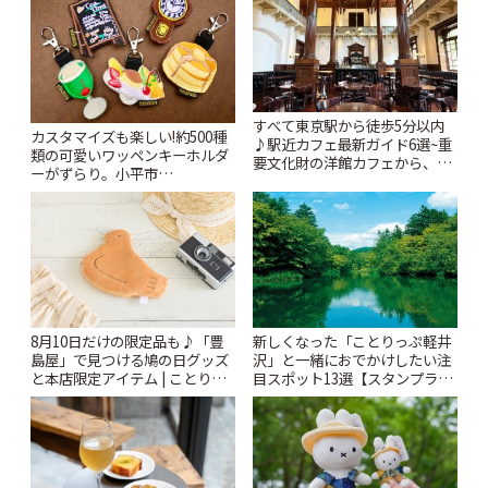
すべて東京駅から徒歩5分以内
カスタマイズも楽しい!約500種
♪駅近カフェ最新ガイド6選~重
類の可愛いワッペンキーホルダ
要文化財の洋館カフェから、改
ーがずらり。小平市
札すぐのレトロ喫茶まで~ | こと
「Kimamaya T&K」 | ことりっ
りっぷ
ぷ
8月10日だけの限定品も♪「豊
新しくなった「ことりっぷ軽井
島屋」で見つける鳩の日グッズ
沢」と一緒におでかけしたい注
と本店限定アイテム | ことりっ
目スポット13選【スタンプラリ
ぷ
ー開催中】 | ことりっぷ