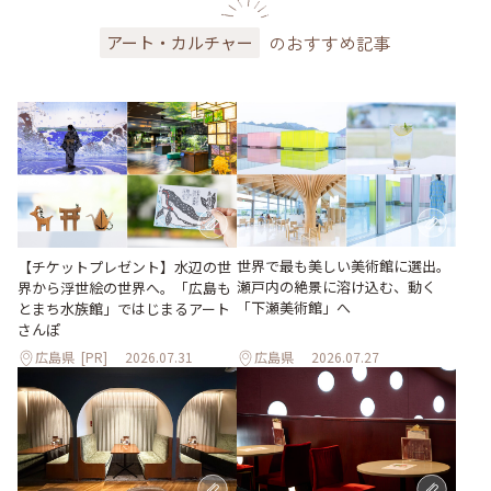
のおすすめ記事
アート・カルチャー
世界で最も美しい美術館に選出。
【チケットプレゼント】水辺の世
瀬戸内の絶景に溶け込む、動く
界から浮世絵の世界へ。「広島も
「下瀬美術館」へ
とまち水族館」ではじまるアート
さんぽ
広島県
[PR]
2026.07.31
広島県
2026.07.27