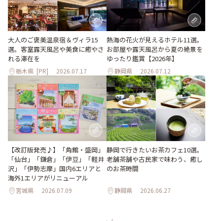
大人のご褒美温泉宿＆ヴィラ15
熱海の花火が見えるホテル11選。
選。客室露天風呂や美食に癒やさ
お部屋や露天風呂から夏の絶景を
れる滞在を
ゆったり鑑賞【2026年】
栃木県
[PR]
2026.07.17
静岡県
2026.07.12
【改訂版発売♪】「角館・盛岡」
静岡で行きたいお茶カフェ10選。
「仙台」「鎌倉」「伊豆」「軽井
老舗茶舗や古民家で味わう、癒し
沢」「伊勢志摩」国内6エリアと
のお茶時間
海外1エリアがリニューアル
宮城県
2026.07.09
静岡県
2026.06.27