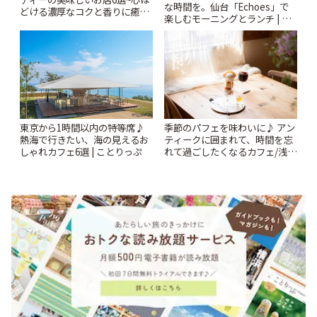
な時間を。仙台「Echoes」で
どける濃厚なコクと香りに癒や
楽しむモーニングとランチ | こ
されるティータイム~ | ことりっ
とりっぷ
ぷ
東京から1時間以内の特等席♪
季節のパフェを味わいに♪ アン
熱海で行きたい、海の見えるお
ティークに囲まれて、時間を忘
しゃれカフェ6選 | ことりっぷ
れて過ごしたくなるカフェ/浅草
「annorum cafe」 | ことりっぷ