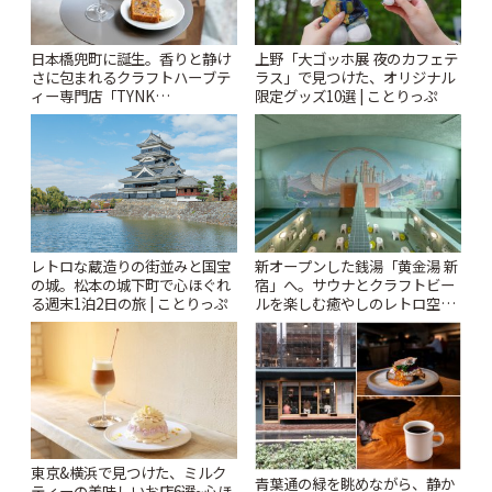
日本橋兜町に誕生。香りと静け
上野「大ゴッホ展 夜のカフェテ
さに包まれるクラフトハーブテ
ラス」で見つけた、オリジナル
ィー専門店「TYNK
限定グッズ10選 | ことりっぷ
Kabutocho」 | ことりっぷ
レトロな蔵造りの街並みと国宝
新オープンした銭湯「黄金湯 新
の城。松本の城下町で心ほぐれ
宿」へ。サウナとクラフトビー
る週末1泊2日の旅 | ことりっぷ
ルを楽しむ癒やしのレトロ空間
| ことりっぷ
東京&横浜で見つけた、ミルク
青葉通の緑を眺めながら、静か
ティーの美味しいお店6選~心ほ