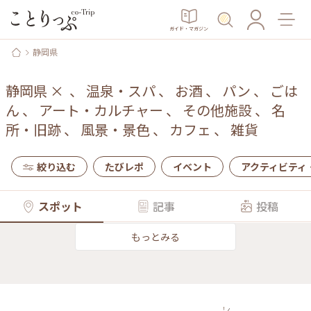
ガイド・マガジン
静岡県
静岡県
×
、
温泉・スパ
、
お酒
、
パン
、
ごは
ん
、
アート・カルチャー
、
その他施設
、
名
所・旧跡
、
風景・景色
、
カフェ
、
雑貨
絞り込む
たびレポ
イベント
アクティビティ
スポット
記事
投稿
もっとみる